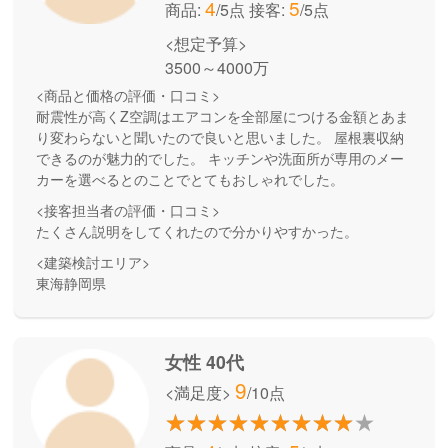
4
5
商品:
/5点
接客:
/5点
<想定予算>
3500～4000万
<商品と価格の評価・口コミ>
耐震性が高くZ空調はエアコンを全部屋につける金額とあま
り変わらないと聞いたので良いと思いました。 屋根裏収納
できるのが魅力的でした。 キッチンや洗面所が専用のメー
カーを選べるとのことでとてもおしゃれでした。
<接客担当者の評価・口コミ>
たくさん説明をしてくれたので分かりやすかった。
<建築検討エリア>
東海静岡県
女性 40代
9
<満足度>
/10点