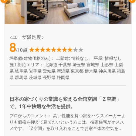
<ユーザ満足度>
8
/10点
坪単価(建物価格のみ)：
二階建: 情報なし、 平屋: 情報なし
施工対応エリア：
北海道
千葉県
埼玉県
宮城県
山形県
山梨
県
岐阜県
岩手県
愛知県
新潟県
東京都
栃木県
神奈川県
福島
県
群馬県
茨城県
長野県
静岡県
日本の家づくりの常識を変える全館空調「Ｚ空調」
で、1年中快適な生活を提供。
プロからのコメント：
高い性能を持つ家をハウスメーカーよ
りも価格を抑えて建てたいという方には、桧家住宅がオスス
メです。「Z空調」を取り入れることでお家全体の空気を循
環させ、一年中エアコン一台で快適に過ごすことが出来る住