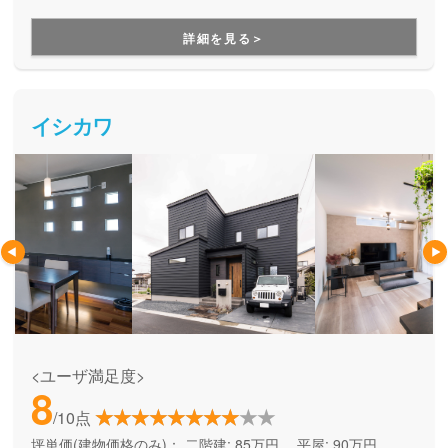
づくりができる住宅メーカーです。家族の成長に合わせて活
用できる間取り提案も得意なので、末長く安心して暮らせる
詳細を見る＞
住まいをお求めの方、安心できるプロにまるっとお任せした
い方にもお勧めしています。
イシカワ
<ユーザ満足度>
8
/10点
坪単価(建物価格のみ)：
二階建: 85万円、 平屋: 90万円