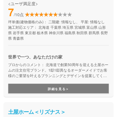
<ユーザ満足度>
7
/10点
坪単価(建物価格のみ)：
二階建: 情報なし、 平屋: 情報なし
施工対応エリア：
北海道
千葉県
埼玉県
宮城県
富山県
山形
県
岩手県
東京都
栃木県
神奈川県
福島県
秋田県
群馬県
長野
県
青森県
世界で一つ、あなただけの家
プロからのコメント：
北海道で創業50周年を迎える土屋ホー
ムの注文住宅ブランド。1邸1邸異なるオーダーメイドでお客
様のご要望を叶えるプランニングとデザインを提案してくれ
ます。
詳細を見る＞
土屋ホーム＜リズナス＞