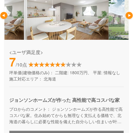
<ユーザ満足度>
7
/10点
坪単価(建物価格のみ)：
二階建: 1800万円、 平屋: 情報なし
施工対応エリア：
北海道
ジョンソンホームズが作った 高性能で高コスパな家
プロからのコメント：
ジョンソンホームズが作る高性能で高
コスパな家。住み始めてからも無理なく支払える価格で、北
海道の暮らしに必要な性能を備えた自分らしい住まいが叶い
ます。快適な家は欲しいけど、日々の暮らしを楽しむ余裕も