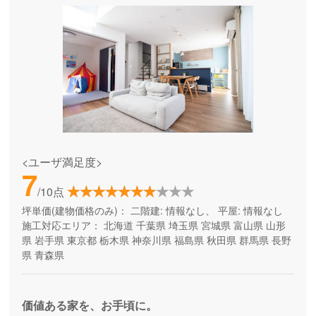
<ユーザ満足度>
7
/10点
坪単価(建物価格のみ)：
二階建: 情報なし、 平屋: 情報なし
施工対応エリア：
北海道
千葉県
埼玉県
宮城県
富山県
山形
県
岩手県
東京都
栃木県
神奈川県
福島県
秋田県
群馬県
長野
県
青森県
価値ある家を、お手頃に。