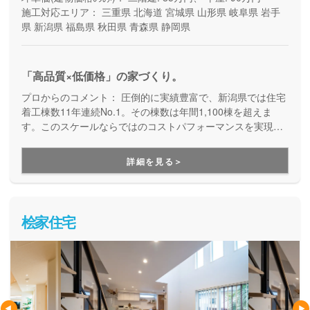
施工対応エリア：
三重県
北海道
宮城県
山形県
岐阜県
岩手
県
新潟県
福島県
秋田県
青森県
静岡県
「高品質×低価格」の家づくり。
プロからのコメント：
圧倒的に実績豊富で、新潟県では住宅
着工棟数11年連続No.1。その棟数は年間1,100棟を超えま
す。このスケールならではのコストパフォーマンスを実現
し、月々5万円台から叶う自由設計の家づくりも提案していま
す。不動産情報も多彩だから土地探しもお任せ。土地探し・
詳細を見る＞
資金計画から性能・デザイン、建てた後の保証・アフターサ
ポートまで安心してお任せいただけます。
桧家住宅