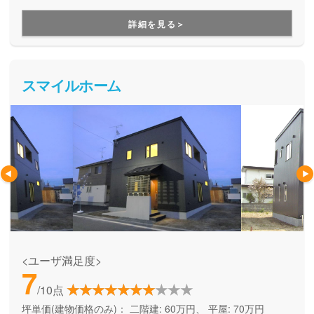
す。コスパ良くおしゃれな家に住みたい方、北海道で快適に
暮らせる性能は諦めたくない方にお勧めしています。無理の
詳細を見る＞
ない支払い金額で、一目置かれるようなお家づくりができる
ことが魅力です。
スマイルホーム
<ユーザ満足度>
7
/10点
坪単価(建物価格のみ)：
二階建: 60万円、 平屋: 70万円