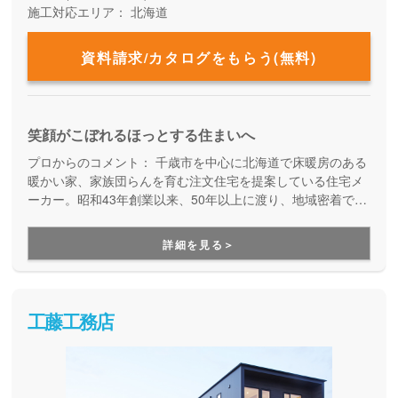
施工対応エリア：
北海道
資料請求/カタログをもらう(無料)
笑顔がこぼれるほっとする住まいへ
プロからのコメント：
千歳市を中心に北海道で床暖房のある
暖かい家、家族団らんを育む注文住宅を提案している住宅メ
ーカー。昭和43年創業以来、50年以上に渡り、地域密着で実
績経験を重ねています。予算内でのベストプランを提案し、
あこがれの全面床暖房も手に届く値段でお届けしています。
詳細を見る＞
大手ハウスメーカーは手が届かず諦めてしまった方や、アッ
トホームな会社で安心してお家づくりをされたい方にお勧め
しています。
工藤工務店