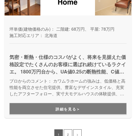
坪単価(建物価格のみ)：
二階建: 68万円、 平屋: 78万円
施工対応エリア：
北海道
気密・断熱・仕様のコスパがよく、将来を見据えた価
格設定でたくさんのお客様に選ばれ続けているラクイ
エ。 1800万円台から、UA値0.25の断熱性能、C値平
均は0.37の高気密・高断熱な家を全棟気密測定検査を
プロからのコメント：
カワムラホームの強みは、低価格と高
行いご提供している人気商品。 自分達の暮らしに合
性能を両立させた住宅提供、豊富なデザインスタイル、充実
わせた自由設計はもちろん、平屋から5LDKまで多彩
したアフターフォロー、実寸大モデルハウスの体験提供、そ
して100年以上の歴史と信頼に裏打ちされた実績です。これ
な間取りから、自分達に合ったプランを選べる規格プ
により、顧客に高い満足度を提供しています。
ランまで豊富なご提案が可能です。
詳細を見る＞
1
2
>