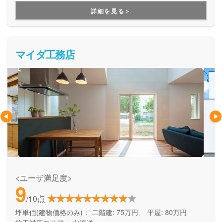
は施工業者、融資は銀行など、それぞれの窓口にご自身で依
詳細を見る＞
頼をしなければならないことがほとんどですが、COZYでは
物件探しからアフターフォローまで一貫して対応してくれま
す。手間を省くことができますし、しっかりとノウハウを持
った会社なので安心してお任せできます。
マイダ工務店
<ユーザ満足度>
9
/10点
坪単価(建物価格のみ)：
二階建: 75万円、 平屋: 80万円