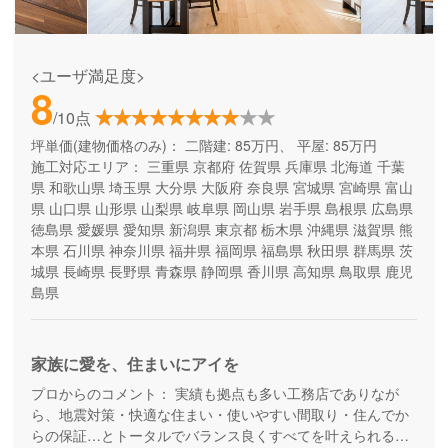
<ユーザ満足度>
8
/10点
坪単価(建物価格のみ)：
二階建: 85万円、 平屋: 85万円
施工対応エリア：
三重県
京都府
佐賀県
兵庫県
北海道
千葉
県
和歌山県
埼玉県
大分県
大阪府
奈良県
宮城県
宮崎県
富山
県
山口県
山形県
山梨県
岐阜県
岡山県
岩手県
島根県
広島県
徳島県
愛媛県
愛知県
新潟県
東京都
栃木県
沖縄県
滋賀県
熊
本県
石川県
神奈川県
福井県
福岡県
福島県
秋田県
群馬県
茨
城県
長崎県
長野県
青森県
静岡県
香川県
高知県
鳥取県
鹿児
島県
家族に愛を、住まいにアイを
プロからのコメント：
実績も拠点も多い工務店でありなが
ら、地震対策・快適な住まい・使いやすい間取り・住んでか
らの保証…とトータルでバランス良くすべてを叶えられる家