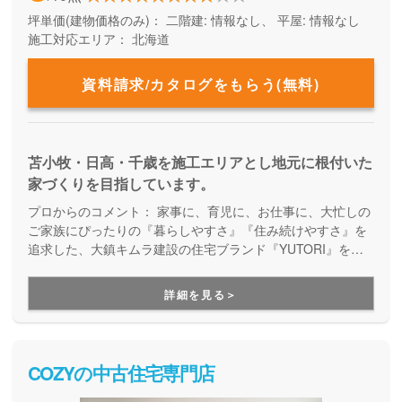
坪単価(建物価格のみ)：
二階建: 情報なし、 平屋: 情報なし
施工対応エリア：
北海道
資料請求/カタログをもらう(無料)
苫小牧・日高・千歳を施工エリアとし地元に根付いた
家づくりを目指しています。
プロからのコメント：
家事に、育児に、お仕事に、大忙しの
ご家族にぴったりの『暮らしやすさ』『住み続けやすさ』を
追求した、大鎮キムラ建設の住宅ブランド『YUTORI』をご
紹介します。苫小牧商圏ではナンバーワンの建築実績を誇
る、確かな経験・知識・施工力。建築中の現場もしっかりと
詳細を見る＞
整理整頓され、見えないところにも隅々まで気を配った家づ
くりを実現しています。
COZYの中古住宅専門店