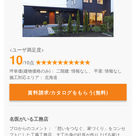
<ユーザ満足度>
10
/10点
坪単価(建物価格のみ)：
二階建: 情報なし、 平屋: 情報なし
施工対応エリア：
北海道
資料請求/カタログをもらう(無料)
名医がいる工務店
プロからのコメント：
「想いをつなぐ、家づくり」をコンセ
プトにした工藤工務店。大工出身の社長が作り上げる家は、