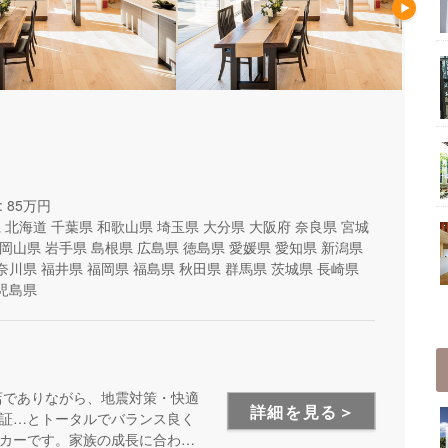
 85万円
県
北海道
千葉県
和歌山県
埼玉県
大分県
大阪府
奈良県
宮城
岡山県
岩手県
島根県
広島県
徳島県
愛媛県
愛知県
新潟県
奈川県
福井県
福岡県
福島県
秋田県
群馬県
茨城県
長崎県
児島県
店でありながら、地震対策・快適
詳細を見る＞
証…とトータルでバランス良く
カーです。家族の成長に合わせ