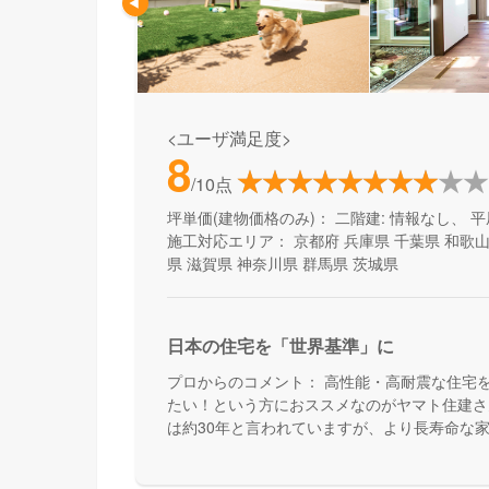
<ユーザ満足度>
8
/10点
坪単価(建物価格のみ)：
二階建: 情報なし、 平
施工対応エリア：
京都府
兵庫県
千葉県
和歌
県
滋賀県
神奈川県
群馬県
茨城県
日本の住宅を「世界基準」に
プロからのコメント：
高性能・高耐震な住宅
たい！という方におススメなのがヤマト住建さ
は約30年と言われていますが、より長寿命な
んです。