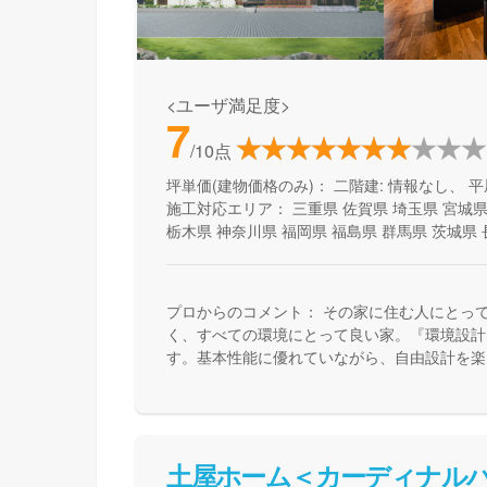
<ユーザ満足度>
7
/10点
坪単価(建物価格のみ)：
二階建: 情報なし、 平
施工対応エリア：
三重県
佐賀県
埼玉県
宮城
栃木県
神奈川県
福岡県
福島県
群馬県
茨城県
プロからのコメント：
その家に住む人にとっ
く、すべての環境にとって良い家。『環境設計
す。基本性能に優れていながら、自由設計を楽
で、健康快適で、そしてエコな住宅を提供して
土屋ホーム＜カーディナル