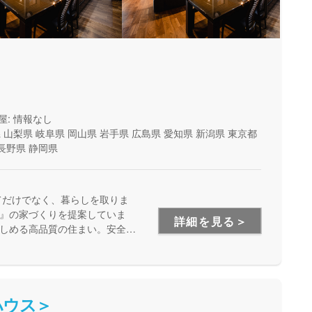
屋: 情報なし
県
山梨県
岐阜県
岡山県
岩手県
広島県
愛知県
新潟県
東京都
長野県
静岡県
てだけでなく、暮らしを取りま
』の家づくりを提案していま
詳細を見る＞
しめる高品質の住まい。安全
います。
ハウス＞