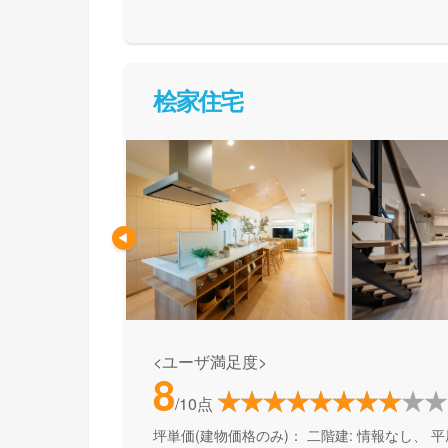
て活用できる間取り提案も得意なので、末長く
めの方、安心できるプロにまるっとお任せした
桧家住宅
<ユーザ満足度>
8
/10点
坪単価(建物価格のみ)：
二階建: 情報なし、 平