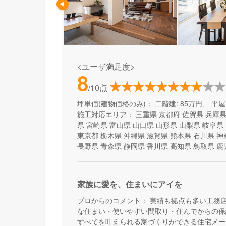
<ユーザ満足度>
8
/10点
坪単価(建物価格のみ)：
二階建: 85万円、 平屋:
施工対応エリア：
三重県
京都府
佐賀県
兵庫
県
宮崎県
富山県
山口県
山形県
山梨県
岐阜県
東京都
栃木県
沖縄県
滋賀県
熊本県
石川県
神
長野県
青森県
静岡県
香川県
高知県
鳥取県
鹿
家族に愛を、住まいにアイを
プロからのコメント：
実績も拠点も多い工務
な住まい・使いやすい間取り・住んでからの保
すべてを叶えられる家づくりができる住宅メー