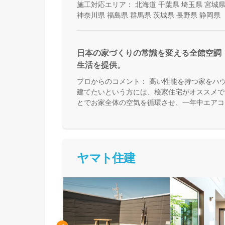
施工対応エリア：
北海道
千葉県
埼玉県
宮城
神奈川県
福島県
群馬県
茨城県
長野県
静岡県
日本の家づくりの常識を変える全館空調
生活を提供。
プロからのコメント：
高い性能を持つ家をハ
建てたいという方には、桧家住宅がオススメで
とでお家全体の空気を循環させ、一年中エアコ
来る住まいづくりをしています。Z空調の性能
体験した上で納得してお家づくりを進めること
足を運んで体験してみてください。
ヤマト住建