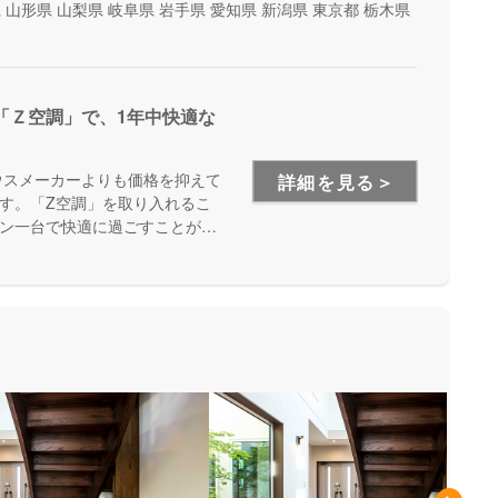
県
山形県
山梨県
岐阜県
岩手県
愛知県
新潟県
東京都
栃木県
「Ｚ空調」で、1年中快適な
ウスメーカーよりも価格を抑えて
詳細を見る＞
す。「Z空調」を取り入れるこ
ン一台で快適に過ごすことが出
を体験できる施設もあるので、
が出来ます。是非一度、実際に