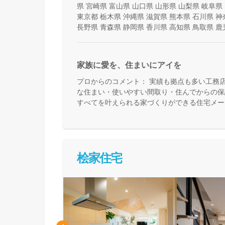
県
宮崎県
富山県
山口県
山形県
山梨県
岐阜県
東京都
栃木県
沖縄県
滋賀県
熊本県
石川県
神
長野県
青森県
静岡県
香川県
高知県
鳥取県
鹿
家族に愛を、住まいにアイを
プロからのコメント：
実績も拠点も多い工務
な住まい・使いやすい間取り・住んでからの保
すべてを叶えられる家づくりができる住宅メー
て活用できる間取り提案も得意なので、末長く
めの方、安心できるプロにまるっとお任せした
桧家住宅