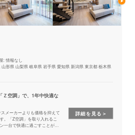
屋: 情報なし
県
山形県
山梨県
岐阜県
岩手県
愛知県
新潟県
東京都
栃木県
「Ｚ空調」で、1年中快適な
ウスメーカーよりも価格を抑えて
詳細を見る＞
す。「Z空調」を取り入れるこ
ン一台で快適に過ごすことが出
を体験できる施設もあるので、