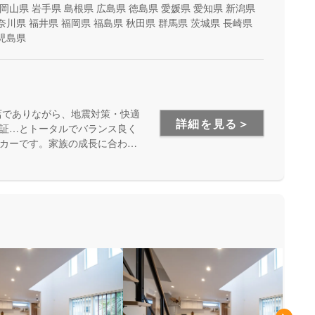
岡山県
岩手県
島根県
広島県
徳島県
愛媛県
愛知県
新潟県
奈川県
福井県
福岡県
福島県
秋田県
群馬県
茨城県
長崎県
児島県
店でありながら、地震対策・快適
詳細を見る＞
証…とトータルでバランス良く
カーです。家族の成長に合わせ
安心して暮らせる住まいをお求
い方にもお勧めしています。