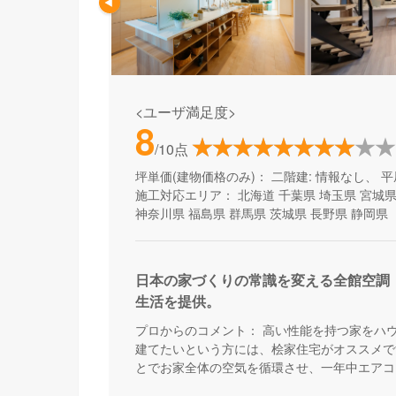
<ユーザ満足度>
8
/10点
坪単価(建物価格のみ)：
二階建: 情報なし、 平
施工対応エリア：
北海道
千葉県
埼玉県
宮城
神奈川県
福島県
群馬県
茨城県
長野県
静岡県
日本の家づくりの常識を変える全館空調
生活を提供。
プロからのコメント：
高い性能を持つ家をハ
建てたいという方には、桧家住宅がオススメで
とでお家全体の空気を循環させ、一年中エアコ
来る住まいづくりをしています。Z空調の性能