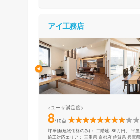
アイ工務店
<ユーザ満足度>
8
/10点
坪単価(建物価格のみ)：
二階建: 85万円、 平屋:
施工対応エリア：
三重県
京都府
佐賀県
兵庫