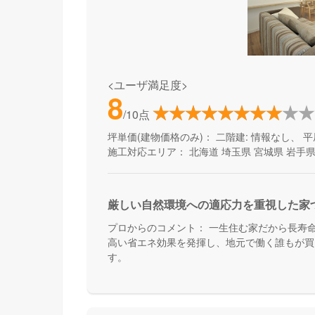
<ユーザ満足度>
8
/10点
坪単価(建物価格のみ)：
二階建: 情報なし、 平
施工対応エリア：
北海道
埼玉県
宮城県
岩手
厳しい自然環境への適応力を重視した家
プロからのコメント：
一生住む家だから長寿
高い省エネ効果を発揮し、地元で働く誰もが買
す。