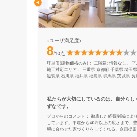
<ユーザ満足度>
8
/10点
坪単価(建物価格のみ)：
二階建: 情報なし、 平
施工対応エリア：
三重県
京都府
千葉県
埼玉
滋賀県
石川県
福井県
福島県
群馬県
茨城県
長
私たちが大切にしているのは、自分らし
ずなです。
プロからのコメント：
徹底した経費削減によ
しています。平屋から40坪以上の広さまで、
望に合わせた家づくりをしてくれる、企画提案
わらず、予算内で快適な住まいを建てたい方に