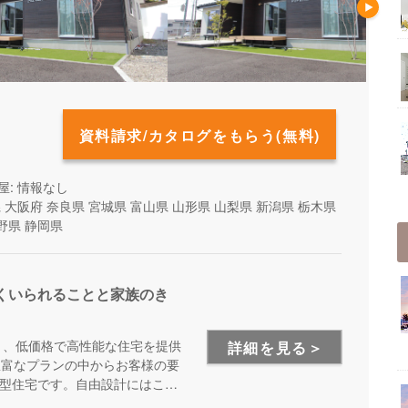
資料請求/カタログをもらう(無料)
屋: 情報なし
県
大阪府
奈良県
宮城県
富山県
山形県
山梨県
新潟県
栃木県
野県
静岡県
くいられることと家族のき
り、低価格で高性能な住宅を提供
詳細を見る＞
豊富なプランの中からお客様の要
型住宅です。自由設計にはこだ
オススメです。