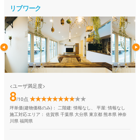
リブワーク
<ユーザ満足度>
8
/10点
坪単価(建物価格のみ)：
二階建: 情報なし、 平屋: 情報なし
施工対応エリア：
佐賀県
千葉県
大分県
東京都
熊本県
神奈
川県
福岡県