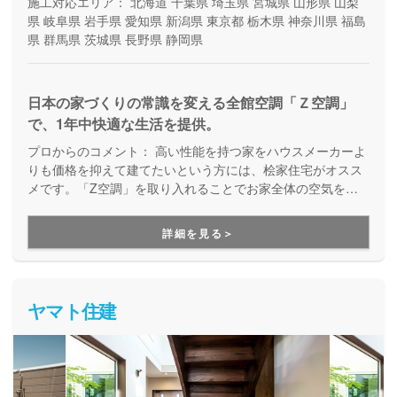
施工対応エリア：
北海道
千葉県
埼玉県
宮城県
山形県
山梨
県
岐阜県
岩手県
愛知県
新潟県
東京都
栃木県
神奈川県
福島
県
群馬県
茨城県
長野県
静岡県
日本の家づくりの常識を変える全館空調「Ｚ空調」
で、1年中快適な生活を提供。
プロからのコメント：
高い性能を持つ家をハウスメーカーよ
りも価格を抑えて建てたいという方には、桧家住宅がオスス
メです。「Z空調」を取り入れることでお家全体の空気を循
環させ、一年中エアコン一台で快適に過ごすことが出来る住
まいづくりをしています。Z空調の性能を体験できる施設も
詳細を見る＞
あるので、体験した上で納得してお家づくりを進めることが
出来ます。是非一度、実際に足を運んで体験してみてくださ
い。
ヤマト住建