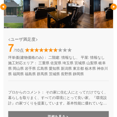
<ユーザ満足度>
7
/10点
坪単価(建物価格のみ)：
二階建: 情報なし、 平屋: 情報なし
施工対応エリア：
三重県
佐賀県
埼玉県
宮城県
山梨県
岐阜
県
岡山県
岩手県
広島県
愛知県
新潟県
東京都
栃木県
神奈川
県
福岡県
福島県
群馬県
茨城県
長野県
静岡県
プロからのコメント：
その家に住む人にとってだけでなく、
暮らしを取りまく、すべての環境にとって良い家。『環境設
計』の家づくりを提案しています。基本性能に優れていなが
ら、自由設計を楽しめる高品質の住まい。安全で、健康快適
で、そしてエコな住宅を提供しています。
詳細を見る＞