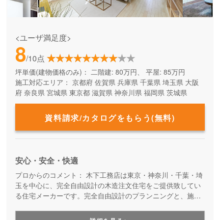
<ユーザ満足度>
8
/10点
坪単価(建物価格のみ)：
二階建: 80万円、 平屋: 85万円
施工対応エリア：
京都府
佐賀県
兵庫県
千葉県
埼玉県
大阪
府
奈良県
宮城県
東京都
滋賀県
神奈川県
福岡県
茨城県
資料請求/カタログをもらう(無料)
安心・安全・快適
プロからのコメント：
木下工務店は東京・神奈川・千葉・埼
玉を中心に、完全自由設計の木造注文住宅をご提供致してい
る住宅メーカーです。完全自由設計のプランニングと、施工
力の高い職人たちによる安心の住まいづくり。職人の腕が確
かだからこそ叶えらえる「完全自由設計」の注文住宅を実現