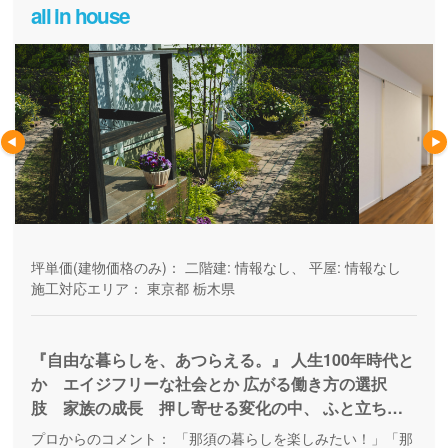
all in house
坪単価(建物価格のみ)：
二階建: 情報なし、 平屋: 情報なし
施工対応エリア：
東京都
栃木県
『自由な暮らしを、あつらえる。』 人生100年時代と
か エイジフリーな社会とか 広がる働き方の選択
肢 家族の成長 押し寄せる変化の中、 ふと立ち止
まり考える自分自身の「生き方」。 「人生を楽しむ
プロからのコメント：
「那須の暮らしを楽しみたい！」「那