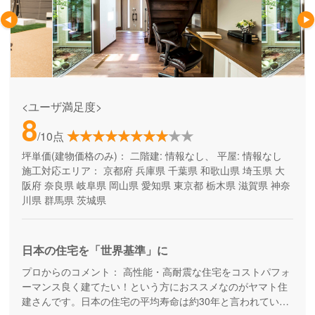
<ユーザ満足度>
8
/10点
坪単価(建物価格のみ)：
二階建: 情報なし、 平屋: 情報なし
施工対応エリア：
京都府
兵庫県
千葉県
和歌山県
埼玉県
大
阪府
奈良県
岐阜県
岡山県
愛知県
東京都
栃木県
滋賀県
神奈
川県
群馬県
茨城県
日本の住宅を「世界基準」に
プロからのコメント：
高性能・高耐震な住宅をコストパフォ
ーマンス良く建てたい！という方におススメなのがヤマト住
建さんです。日本の住宅の平均寿命は約30年と言われていま