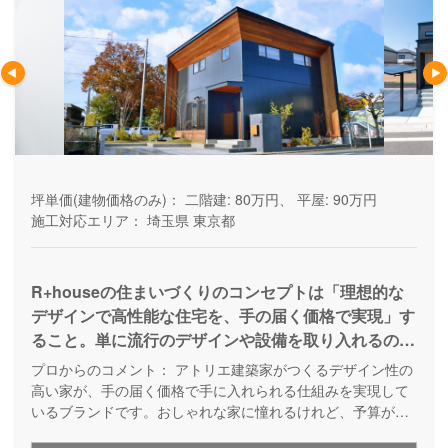
坪単価(建物価格のみ)：
二階建: 80万円、 平屋: 90万円
施工対応エリア：
埼玉県
東京都
R+houseの住まいづくりのコンセプトは「理想的な
デザインで高性能な住宅を、手の届く価格で実現」す
ること。単に流行のデザインや設備を取り入れるので
はなく、飽きのこない普遍的なデザインで、快適性・
プロからのコメント：
アトリエ建築家がつくるデザイン性の
省エネ性・耐久性を追求し、コストの無駄を省き、身
高い家が、手の届く価格で手に入れられる仕組みを実現して
近に、手軽に感じられる価格で提供する。これが
いるブランドです。おしゃれな家に憧れるけれど、予算が足
りないと思っている方の家づくりを応援してくれます。コス
R+houseのめざす "建築家住宅"です。