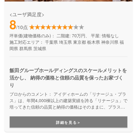
<ユーザ満足度>
8
/10点
坪単価(建物価格のみ)：
二階建: 70万円、 平屋: 情報なし
施工対応エリア：
千葉県
埼玉県
東京都
栃木県
神奈川県
福
岡県
群馬県
茨城県
飯田グループホールディングスのスケールメリットを
活かし、 納得の価格と信頼の品質を保ったお家づく
り
プロからのコメント：
アイディホームの「リナージュ・プラ
ス」は、年間4,000棟以上の建築実績を誇る「リナージュ」で
培ってきた信頼の品質と納得の価格はそのままに、プラスα
の家づくりが叶う住まいです。豊富なプランからセレクトす
ることで、納得価格で世界にひとつの住まいが完成します。
詳細を見る＞