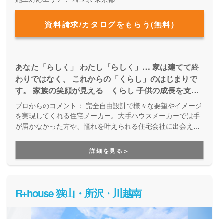
資料請求/カタログをもらう(無料)
あなた「らしく」 わたし「らしく」… 家は建てて終
わりではなく、 これからの「くらし」のはじまりで
す。 家族の笑顔が見える くらし 子供の成長を支え
る くらし ペットとのたのしい くらし… それぞれ
プロからのコメント：
完全自由設計で様々な要望やイメージ
理想のくらしがあると思います。 その「くらす」こ
を実現してくれる住宅メーカー。大手ハウスメーカーでは手
とについて、わたしたちは一緒に寄り添い考えていき
が届かなかった方や、憧れを叶えられる住宅会社に出会えな
かった方も必見です。新築だけでなく、中古物件購入＋リフ
たい。 「らしく くらす」すまいづくりを、全力で
ォームにも対応しています。「こんな家が建てたい！」「こ
お手伝いしていきます。
詳細を見る＞
んな暮らしがしたい！」という思いに寄り添い、設計士さん
と二人三脚で楽しめる家づくりです。
R+house 狭山・所沢・川越南