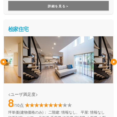
用できる間取り提案も得意なので、末長く安心して暮らせる
詳細を見る＞
住まいをお求めの方、安心できるプロにまるっとお任せした
い方にもお勧めしています。
桧家住宅
<ユーザ満足度>
8
/10点
坪単価(建物価格のみ)：
二階建: 情報なし、 平屋: 情報なし