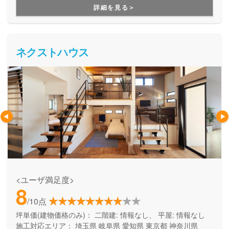
ど、満足のいく高性能なお家づくりが出来ます。また、自社
詳細を見る＞
設計・自社施工なので、ご予算に合わせてオーダーメイドの
お家づくりが実現できる点も安心してお家づくりを任せられ
るポイントの１つです。
ネクストハウス
<ユーザ満足度>
8
/10点
坪単価(建物価格のみ)：
二階建: 情報なし、 平屋: 情報なし
施工対応エリア：
埼玉県
岐阜県
愛知県
東京都
神奈川県