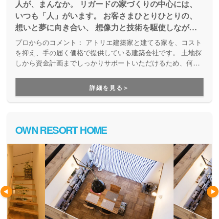
人が、まんなか。 リガードの家づくりの中心には、
いつも「人」がいます。 お客さまひとりひとりの、
想いと夢に向き合い、 想像力と技術を駆使しなが
ら、理想のカタチを創造していく。 リガードがご提
プロからのコメント：
アトリエ建築家と建てる家を、コスト
供したいのは、“家”の先にある“より豊かな未来”で
を抑え、手の届く価格で提供している建築会社です。 土地探
す。 人に寄り添い、人の想いに応えたい。 リガード
しから資金計画までしっかりサポートいただけるため、何か
ら始めて良いかわからない方にもおすすめです。
の家づくりは、『人が、まんなか。』です。
詳細を見る＞
OWN RESORT HOME