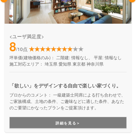
<ユーザ満足度>
8
/10点
坪単価(建物価格のみ)：
二階建: 情報なし、 平屋: 情報なし
施工対応エリア：
埼玉県
愛知県
東京都
神奈川県
「欲しい」をデザインする自由で楽しい家づくり。
プロからのコメント：
一級建築士同席による打ち合わせで、
ご家族構成、土地の条件、ご趣味などに適した条件、あなた
のご要望にかなったプランをご提案頂けます。
詳細を見る＞