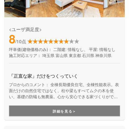
<ユーザ満足度>
8
/10点
坪単価(建物価格のみ)：
二階建: 情報なし、 平屋: 情報なし
施工対応エリア：
埼玉県
富山県
東京都
石川県
神奈川県
「正直な家」だけをつくっていく
プロからのコメント：
全棟長期優良住宅、全棟性能表示。表
面だけの自然住宅ではなく、柱や梁もすべてムクの木を使
い、基礎の防蟻も無農薬。心から安心できる家づくりができ
ます！
詳細を見る＞