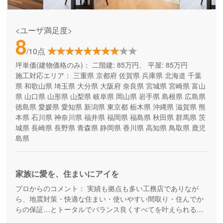
<ユーザ満足度>
8
/10点
坪単価(建物価格のみ)：
二階建: 85万円、 平屋: 85万円
施工対応エリア：
三重県
京都府
佐賀県
兵庫県
北海道
千葉
県
和歌山県
埼玉県
大分県
大阪府
奈良県
宮城県
宮崎県
富山
県
山口県
山形県
山梨県
岐阜県
岡山県
岩手県
島根県
広島県
徳島県
愛媛県
愛知県
新潟県
東京都
栃木県
沖縄県
滋賀県
熊
本県
石川県
神奈川県
福井県
福岡県
福島県
秋田県
群馬県
茨
城県
長崎県
長野県
青森県
静岡県
香川県
高知県
鳥取県
鹿児
島県
家族に愛を、住まいにアイを
プロからのコメント：
実績も拠点も多い工務店でありなが
ら、地震対策・快適な住まい・使いやすい間取り・住んでか
らの保証…とトータルでバランス良くすべてを叶えられる家
づくりができる住宅メーカーです。家族の成長に合わせて活