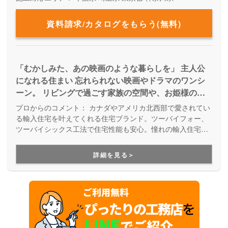
資料請求/カタログをもらう(無料)
「むかしみた、あの映画のような暮らしを」 主人公
になれる住まい 忘れられない映画やドラマのワンシ
ーン。 リビングで過ごす家族の空間や、お姫様のよ
うに階段を降りてくる姿… あなたの憧れを、私たち
プロからのコメント：
カナダやアメリカ北西部で愛されてい
と一緒に叶えませんか。
る輸入住宅を叶えてくれる住宅ブランド。ツーバイフォー、
ツーバイシックス工法で住宅性能も安心。憧れの輸入住宅で
主人公になれる住まいを提供しています。
詳細を見る＞