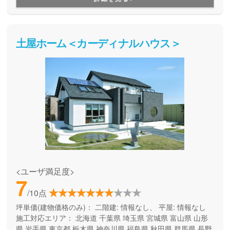
土屋ホーム＜カーディナルハウス＞
<ユーザ満足度>
7
/10点
坪単価(建物価格のみ)：
二階建: 情報なし、 平屋: 情報なし
施工対応エリア：
北海道
千葉県
埼玉県
宮城県
富山県
山形
県
岩手県
東京都
栃木県
神奈川県
福島県
秋田県
群馬県
長野