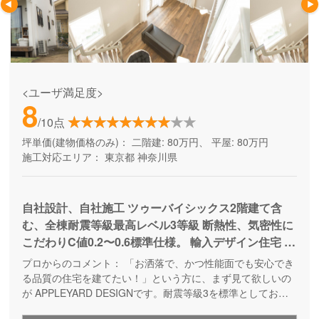
<ユーザ満足度>
8
/10点
坪単価(建物価格のみ)：
二階建: 80万円、 平屋: 80万円
施工対応エリア：
東京都
神奈川県
自社設計、自社施工 ツゥーバイシックス2階建て含
む、全棟耐震等級最高レベル3等級 断熱性、気密性に
こだわりC値0.2〜0.6標準仕様。 輸入デザイン住宅 自
然素材、無垢材ドア、無垢フローリングを標準。 資
プロからのコメント：
「お洒落で、かつ性能面でも安心でき
産価値が落ちない、輸入デザイン住宅、100年住める
る品質の住宅を建てたい！」という方に、まず見て欲しいの
家。インテリアコーディネーターと一緒に詳細な打ち
が APPLEYARD DESIGNです。耐震等級3を標準としてお
り、壁に断熱材を充填することで高気密高断熱を実現するな
合わせを実施