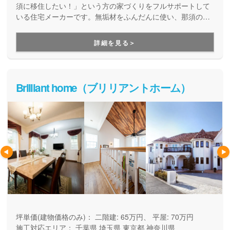
ってなんだろう」 そんなライフ・シフトのはじまり
須に移住したい！」という方の家づくりをフルサポートして
に わたしたちall in houseは「住む」を通じて、 ここ
いる住宅メーカーです。無垢材をふんだんに使い、那須の自
然とともに暮らす人のための上質な住まいを提供していま
ろから暮らしを楽しむ人たちをサポートします。 背
す。家づくりコーディネーターと設計士が、理想の家を実現
のびをせずに好きなものだけ連れて行く。 「自分ら
詳細を見る＞
します。
しさ」と「自由」に出会える、 生き方を変える住ま
いを ご一緒に。
Brilliant home（ブリリアントホーム）
坪単価(建物価格のみ)：
二階建: 65万円、 平屋: 70万円
施工対応エリア：
千葉県
埼玉県
東京都
神奈川県