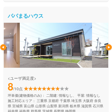
パパまるハウス
<ユーザ満足度>
8
/10点
坪単価(建物価格のみ)：
二階建: 情報なし、 平屋: 情報なし
施工対応エリア：
三重県
京都府
千葉県
埼玉県
大阪府
奈良
県
宮城県
富山県
山形県
山梨県
新潟県
栃木県
滋賀県
石川県
福井県
福島県
群馬県
茨城県
長野県
静岡県