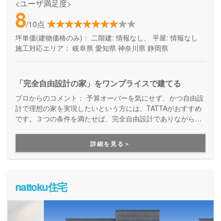
<ユーザ満足度>
8
/10点
坪単価(建物価格のみ)：
二階建: 情報なし、 平屋: 情報なし
施工対応エリア：
岐阜県
愛知県
神奈川県
静岡県
「完全自由設計の家」をワンプライスで建てる
プロからのコメント：
予算オーバーを気にせず、かつ自由設
計で理想の家を実現したいという方には、TATTAがおすすめ
です。３つの条件を満たせば、完全自由設計でありながら価
格はそのままで、予算オーバーの心配をせずにお家づくりを
進めることが出来ます。さらに、TATTAを運営するグッドリ
詳細を見る＞
ビングは、融資サポートも得意としている会社なので、資金
面をイチからご相談できる安心感があります。
nattoku住宅