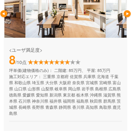
<ユーザ満足度>
8
/10点
坪単価(建物価格のみ)：
二階建: 85万円、 平屋: 85万円
施工対応エリア：
三重県
京都府
佐賀県
兵庫県
北海道
千葉
県
和歌山県
埼玉県
大分県
大阪府
奈良県
宮城県
宮崎県
富山
県
山口県
山形県
山梨県
岐阜県
岡山県
岩手県
島根県
広島県
徳島県
愛媛県
愛知県
新潟県
東京都
栃木県
沖縄県
滋賀県
熊
本県
石川県
神奈川県
福井県
福岡県
福島県
秋田県
群馬県
茨
城県
長崎県
長野県
青森県
静岡県
香川県
高知県
鳥取県
鹿児
島県