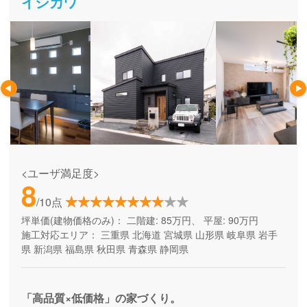
イシカワ
<ユーザ満足度>
8
/10点
坪単価(建物価格のみ)：
二階建: 85万円、 平屋: 90万円
施工対応エリア：
三重県
北海道
宮城県
山形県
岐阜県
岩手
県
新潟県
福島県
秋田県
青森県
静岡県
「高品質×低価格」の家づくり。