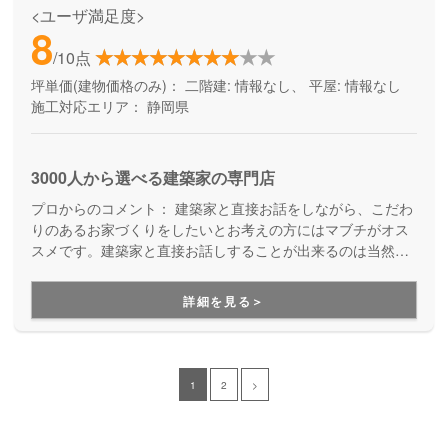
<ユーザ満足度>
8
/10点
坪単価(建物価格のみ)：
二階建: 情報なし、 平屋: 情報なし
施工対応エリア：
静岡県
3000人から選べる建築家の専門店
プロからのコメント：
建築家と直接お話をしながら、こだわ
りのあるお家づくりをしたいとお考えの方にはマブチがオス
スメです。建築家と直接お話しすることが出来るのは当然の
こと、3,000人の建築家の中からお客様に合った建築家を選べ
るというコンセプトを持った会社ですので、よりご要望に合
詳細を見る＞
ったご提案をして頂けます。こだわりに応じて、「デザイン×
性能」「デザイン×自由度」と２つの商品を展開しています。
1
2
>