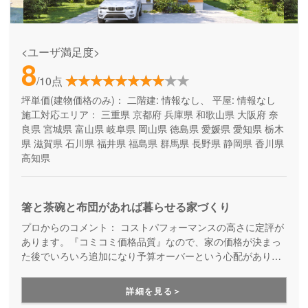
<ユーザ満足度>
8
/10点
坪単価(建物価格のみ)：
二階建: 情報なし、 平屋: 情報なし
施工対応エリア：
三重県
京都府
兵庫県
和歌山県
大阪府
奈
良県
宮城県
富山県
岐阜県
岡山県
徳島県
愛媛県
愛知県
栃木
県
滋賀県
石川県
福井県
福島県
群馬県
長野県
静岡県
香川県
高知県
箸と茶碗と布団があれば暮らせる家づくり
プロからのコメント：
コストパフォーマンスの高さに定評が
あります。『コミコミ価格品質』なので、家の価格が決まっ
た後でいろいろ追加になり予算オーバーという心配がありま
せん。ただのローコスト住宅ではない、高品質・高性能も叶
える家づくりです。
詳細を見る＞