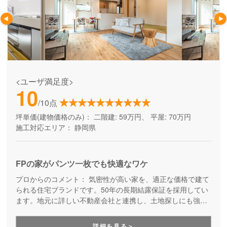
<ユーザ満足度>
10
/10点
坪単価(建物価格のみ)：
二階建: 59万円、 平屋: 70万円
施工対応エリア：
静岡県
FPの家がパンツ一枚でも快適なワケ
プロからのコメント：
気密性が高い家を、適正な価格で建て
られる住宅ブランドです。50年の長期結露保証を採用してい
ます。地元に詳しい不動産会社と連携し、土地探しにも強
い。アイジーホームでは、この『FPの家』の他に、よりリー
ズナブルな自社ブランド『吹き付けの家』も運営しているの
詳細を見る＞