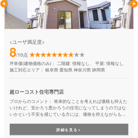
<ユーザ満足度>
8
/10点
坪単価(建物価格のみ)：
二階建: 情報なし、 平屋: 情報なし
施工対応エリア：
岐阜県
愛知県
神奈川県
静岡県
超ローコスト住宅専門店
プロからのコメント：
将来的なことを考えれば価格も抑えた
いけれど、安かろう悪かろうの住宅になってしまうのではな
いかという不安を感じている方には、価格を抑えながらも良
質なお家づくりを実現しているニコニコ住宅をオススメしま
す。ニコニコ住宅では、価格を抑えるために素材の質を落と
詳細を見る＞
すのではなく、全国の工務店との共同仕入れを行い、多方面