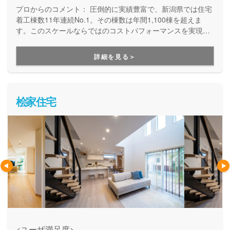
プロからのコメント：
圧倒的に実績豊富で、新潟県では住宅
着工棟数11年連続No.1。その棟数は年間1,100棟を超えま
す。このスケールならではのコストパフォーマンスを実現
し、月々5万円台から叶う自由設計の家づくりも提案していま
す。不動産情報も多彩だから土地探しもお任せ。土地探し・
詳細を見る＞
資金計画から性能・デザイン、建てた後の保証・アフターサ
ポートまで安心してお任せいただけます。
桧家住宅
<ユーザ満足度>