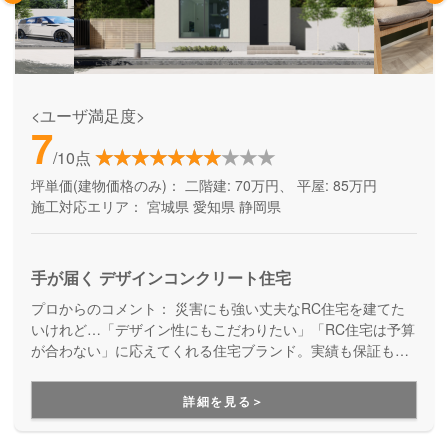
<ユーザ満足度>
7
/10点
坪単価(建物価格のみ)：
二階建: 70万円、 平屋: 85万円
施工対応エリア：
宮城県
愛知県
静岡県
手が届く デザインコンクリート住宅
プロからのコメント：
災害にも強い丈夫なRC住宅を建てた
いけれど…「デザイン性にもこだわりたい」「RC住宅は予算
が合わない」に応えてくれる住宅ブランド。実績も保証も万
全で安心。見た目も、住み心地も、性能も。納得の家づくり
が実現します。
詳細を見る＞