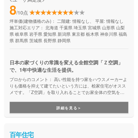
8
/10点
坪単価(建物価格のみ)：
二階建: 情報なし、 平屋: 情報なし
施工対応エリア：
北海道
千葉県
埼玉県
宮城県
山形県
山梨
県
岐阜県
岩手県
愛知県
新潟県
東京都
栃木県
神奈川県
福島
県
群馬県
茨城県
長野県
静岡県
日本の家づくりの常識を変える全館空調「Ｚ空調」
で、1年中快適な生活を提供。
プロからのコメント：
高い性能を持つ家をハウスメーカーよ
りも価格を抑えて建てたいという方には、桧家住宅がオスス
メです。「Z空調」を取り入れることでお家全体の空気を循
環させ、一年中エアコン一台で快適に過ごすことが出来る住
まいづくりをしています。Z空調の性能を体験できる施設も
詳細を見る＞
あるので、体験した上で納得してお家づくりを進めることが
出来ます。是非一度、実際に足を運んで体験してみてくださ
い。
百年住宅