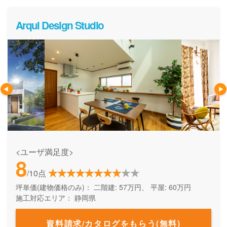
す。
Arqui Design Studio
<ユーザ満足度>
8
/10点
坪単価(建物価格のみ)：
二階建: 57万円、 平屋: 60万円
施工対応エリア：
静岡県
資料請求/カタログをもらう(無料)