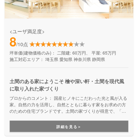
<ユーザ満足度>
8
/10点
坪単価(建物価格のみ)：
二階建: 60万円、 平屋: 65万円
施工対応エリア：
埼玉県
愛知県
神奈川県
静岡県
土間のある家にようこそ 檜や深い軒・土間を現代風
に取り入れた家づくり
プロからのコメント：
国産ヒノキにこだわった光と風が入る
家。自然の力を活用し、自然とともに暮らす家をお求めの方
のための住宅ブランドです。土間の家づくりが得意で、「た
だいま」「おかえり」が自然に聞こえてくる温かい家族の家
をご提案しています。ベビーカーそのままで玄関に入れる、
詳細を見る＞
アウトドアグッズを収納できる、そんな暮らしが変わる住ま
いが適正価格で建てられることが大きな魅力になっていま