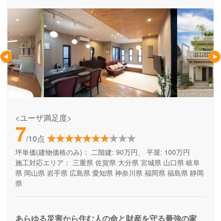
<ユーザ満足度>
7
/10点
坪単価(建物価格のみ)：
二階建: 90万円、 平屋: 100万円
施工対応エリア：
三重県
佐賀県
大分県
宮城県
山口県
岐阜
県
岡山県
岩手県
広島県
愛知県
神奈川県
福岡県
福島県
静岡
県
あらゆる災害から住む人の命と財産を守る最強の家