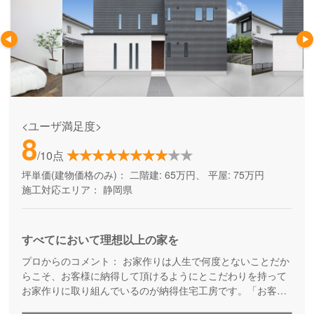
<ユーザ満足度>
8
/10点
坪単価(建物価格のみ)：
二階建: 65万円、 平屋: 75万円
施工対応エリア：
静岡県
すべてにおいて理想以上の家を
プロからのコメント：
お家作りは人生で何度とないことだか
らこそ、お客様に納得して頂けるようにとこだわりを持って
お家作りに取り組んでいるのが納得住宅工房です。「お客様
からのご質問には１営業日以内に返事をする」「お見積りは