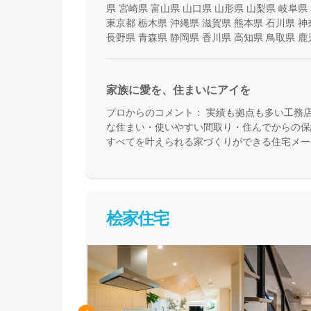
県
宮崎県
富山県
山口県
山形県
山梨県
岐阜県
東京都
栃木県
沖縄県
滋賀県
熊本県
石川県
神
長野県
青森県
静岡県
香川県
高知県
鳥取県
鹿
家族に愛を、住まいにアイを
プロからのコメント：
実績も拠点も多い工務
な住まい・使いやすい間取り・住んでからの保
すべてを叶えられる家づくりができる住宅メー
て活用できる間取り提案も得意なので、末長く
めの方、安心できるプロにまるっとお任せした
桧家住宅