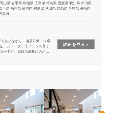
岡山県
岩手県
島根県
広島県
徳島県
愛媛県
愛知県
新潟県
奈川県
福井県
福岡県
福島県
秋田県
群馬県
茨城県
長崎県
児島県
店でありながら、地震対策・快適
詳細を見る＞
証…とトータルでバランス良く
カーです。家族の成長に合わせ
安心して暮らせる住まいをお求
い方にもお勧めしています。