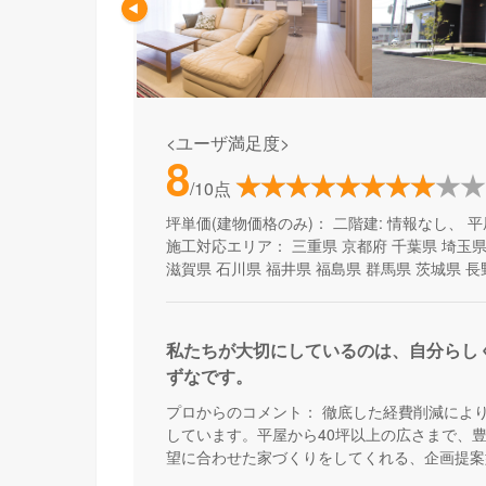
<ユーザ満足度>
8
/10点
坪単価(建物価格のみ)：
二階建: 情報なし、 平
施工対応エリア：
三重県
京都府
千葉県
埼玉
滋賀県
石川県
福井県
福島県
群馬県
茨城県
長
私たちが大切にしているのは、自分らし
ずなです。
プロからのコメント：
徹底した経費削減によ
しています。平屋から40坪以上の広さまで、
望に合わせた家づくりをしてくれる、企画提案
わらず、予算内で快適な住まいを建てたい方に