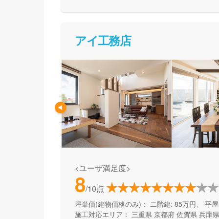
アイ工務店
<ユーザ満足度>
8
/10点
坪単価(建物価格のみ)：
二階建: 85万円、 平屋:
施工対応エリア：
三重県
京都府
佐賀県
兵庫