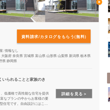
資料請求/カタログをもらう(無料)
屋: 情報なし
県
大阪府
奈良県
宮城県
富山県
山形県
山梨県
新潟県
栃木県
野県
静岡県
くいられることと家族のき
り、低価格で高性能な住宅を提供
詳細を見る＞
豊富なプランの中からお客様の要
型住宅です。自由設計にはこだ
オススメです。