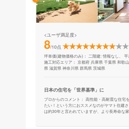
<ユーザ満足度>
8
/10点
坪単価(建物価格のみ)：
二階建: 情報なし、 平
施工対応エリア：
京都府
兵庫県
千葉県
和歌
県
滋賀県
神奈川県
群馬県
茨城県
日本の住宅を「世界基準」に
プロからのコメント：
高性能・高耐震な住宅
たい！という方におススメなのがヤマト住建さ
は約30年と言われていますが、より長寿命な
んです。