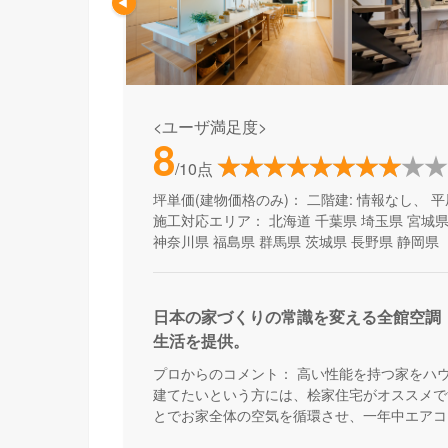
<ユーザ満足度>
8
/10点
坪単価(建物価格のみ)：
二階建: 情報なし、 平
施工対応エリア：
北海道
千葉県
埼玉県
宮城
神奈川県
福島県
群馬県
茨城県
長野県
静岡県
日本の家づくりの常識を変える全館空調
生活を提供。
プロからのコメント：
高い性能を持つ家をハ
建てたいという方には、桧家住宅がオススメで
とでお家全体の空気を循環させ、一年中エアコ
来る住まいづくりをしています。Z空調の性能