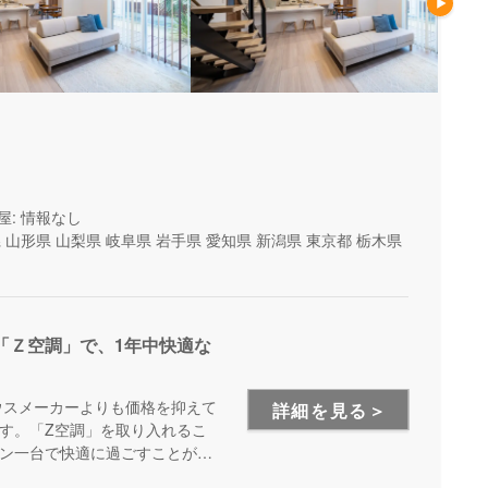
屋: 情報なし
県
山形県
山梨県
岐阜県
岩手県
愛知県
新潟県
東京都
栃木県
「Ｚ空調」で、1年中快適な
ウスメーカーよりも価格を抑えて
詳細を見る＞
す。「Z空調」を取り入れるこ
ン一台で快適に過ごすことが出
を体験できる施設もあるので、