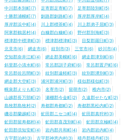
中川郡本別町(7)
足寄郡足寄町(7)
足寄郡陸別町(5)
十勝郡浦幌町(7)
釧路郡釧路町(4)
厚岸郡厚岸町(4)
厚岸郡浜中町(4)
川上郡標茶町(4)
川上郡弟子屈町(3)
阿寒郡鶴居村(4)
白糠郡白糠町(4)
野付郡別海町(3)
標津郡中標津町(3)
標津郡標津町(3)
目梨郡羅臼町(3)
北見市(6)
網走市(6)
紋別市(3)
三笠市(6)
砂川市(4)
空知郡奈井江町(4)
網走郡美幌町(6)
網走郡津別町(6)
斜里郡小清水町(6)
常呂郡訓子府町(6)
常呂郡置戸町(6)
常呂郡佐呂間町(3)
紋別郡遠軽町(3)
紋別郡湧別町(3)
網走郡大空町(3)
浦河郡浦河町(3)
様似郡様似町(3)
幌泉郡えりも町(3)
名寄市(2)
留萌市(2)
稚内市(2)
山越郡長万部町(2)
瀬棚郡今金町(2)
久遠郡せたな町(2)
島牧郡島牧村(2)
寿都郡寿都町(2)
寿都郡黒松内町(2)
磯谷郡蘭越町(3)
虻田郡ニセコ町(4)
虻田郡真狩村(3)
虻田郡留寿都村(4)
虻田郡喜茂別町(4)
虻田郡京極町(4)
虻田郡倶知安町(4)
岩内郡共和町(4)
岩内郡岩内町(4)
古宇郡泊村(3)
古宇郡神恵内村(3)
積丹郡積丹町(3)