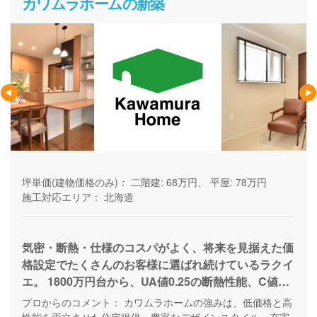
カワムラホームの新築
坪単価(建物価格のみ)：
二階建: 68万円、 平屋: 78万円
施工対応エリア：
北海道
気密・断熱・仕様のコスパがよく、将来を見据えた価
格設定でたくさんのお客様に選ばれ続けているラクイ
エ。 1800万円台から、UA値0.25の断熱性能、C値平
均は0.37の高気密・高断熱な家を全棟気密測定検査を
プロからのコメント：
カワムラホームの強みは、低価格と高
行いご提供している人気商品。 自分達の暮らしに合