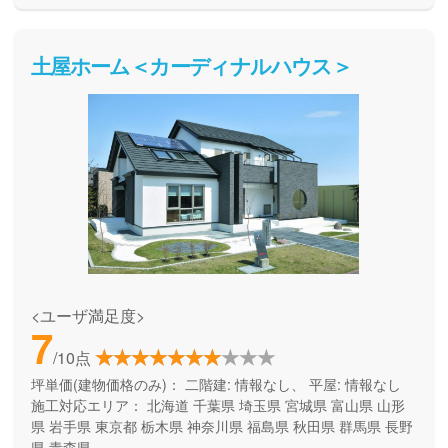
出来ます。是非一度、実際に足を運んで体験してみてくださ
い。
土屋ホーム＜カーディナルハウス＞
<ユーザ満足度>
7
/10点
坪単価(建物価格のみ)：
二階建: 情報なし、 平屋: 情報なし
施工対応エリア：
北海道
千葉県
埼玉県
宮城県
富山県
山形
県
岩手県
東京都
栃木県
神奈川県
福島県
秋田県
群馬県
長野
県
青森県