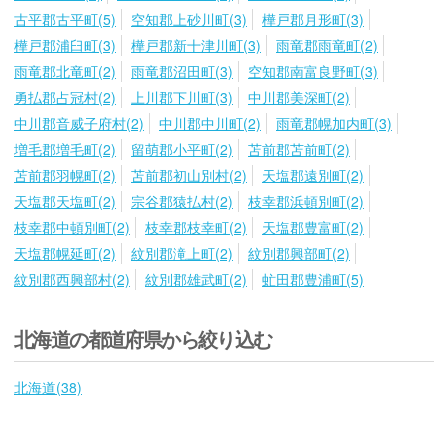
古平郡古平町(5)
空知郡上砂川町(3)
樺戸郡月形町(3)
樺戸郡浦臼町(3)
樺戸郡新十津川町(3)
雨竜郡雨竜町(2)
雨竜郡北竜町(2)
雨竜郡沼田町(3)
空知郡南富良野町(3)
勇払郡占冠村(2)
上川郡下川町(3)
中川郡美深町(2)
中川郡音威子府村(2)
中川郡中川町(2)
雨竜郡幌加内町(3)
増毛郡増毛町(2)
留萌郡小平町(2)
苫前郡苫前町(2)
苫前郡羽幌町(2)
苫前郡初山別村(2)
天塩郡遠別町(2)
天塩郡天塩町(2)
宗谷郡猿払村(2)
枝幸郡浜頓別町(2)
枝幸郡中頓別町(2)
枝幸郡枝幸町(2)
天塩郡豊富町(2)
天塩郡幌延町(2)
紋別郡滝上町(2)
紋別郡興部町(2)
紋別郡西興部村(2)
紋別郡雄武町(2)
虻田郡豊浦町(5)
北海道の都道府県から絞り込む
北海道(38)