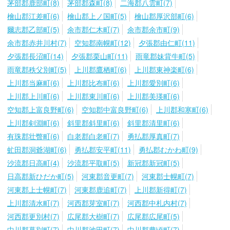
茅部郡鹿部町(8)
茅部郡森町(8)
二海郡八雲町(7)
檜山郡江差町(6)
檜山郡上ノ国町(5)
檜山郡厚沢部町(6)
爾志郡乙部町(5)
余市郡仁木町(7)
余市郡余市町(9)
余市郡赤井川村(7)
空知郡南幌町(12)
夕張郡由仁町(11)
夕張郡長沼町(14)
夕張郡栗山町(11)
雨竜郡妹背牛町(5)
雨竜郡秩父別町(5)
上川郡鷹栖町(6)
上川郡東神楽町(6)
上川郡当麻町(6)
上川郡比布町(6)
上川郡愛別町(6)
上川郡上川町(6)
上川郡東川町(6)
上川郡美瑛町(6)
空知郡上富良野町(6)
空知郡中富良野町(6)
上川郡和寒町(6)
上川郡剣淵町(6)
斜里郡斜里町(6)
斜里郡清里町(6)
有珠郡壮瞥町(6)
白老郡白老町(7)
勇払郡厚真町(7)
虻田郡洞爺湖町(6)
勇払郡安平町(11)
勇払郡むかわ町(9)
沙流郡日高町(4)
沙流郡平取町(5)
新冠郡新冠町(5)
日高郡新ひだか町(5)
河東郡音更町(7)
河東郡士幌町(7)
河東郡上士幌町(7)
河東郡鹿追町(7)
上川郡新得町(7)
上川郡清水町(7)
河西郡芽室町(7)
河西郡中札内村(7)
河西郡更別村(7)
広尾郡大樹町(7)
広尾郡広尾町(5)
中川郡幕別町(7)
中川郡池田町(7)
中川郡豊頃町(7)