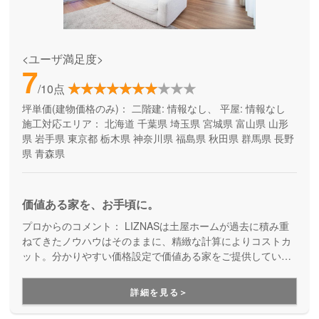
<ユーザ満足度>
7
/10点
坪単価(建物価格のみ)：
二階建: 情報なし、 平屋: 情報なし
施工対応エリア：
北海道
千葉県
埼玉県
宮城県
富山県
山形
県
岩手県
東京都
栃木県
神奈川県
福島県
秋田県
群馬県
長野
県
青森県
価値ある家を、お手頃に。
プロからのコメント：
LIZNASは土屋ホームが過去に積み重
ねてきたノウハウはそのままに、精緻な計算によりコストカ
ット。分かりやすい価格設定で価値ある家をご提供していま
す。コストパフォーマンスに優れた家づくりを行いたい方に
はぴったりの建築会社です。
詳細を見る＞