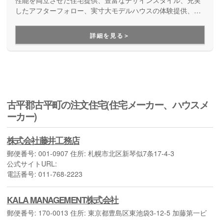
性能を両立させた住宅提供、豊富なデザインスタイル、充実
わせた自由設計はもちろん、平屋から5LDKまで多彩
したアフターフォロー、実寸大モデルハウスの体験提供、そ
して100年以上の歴史と信頼に裏打ちされた実績です。これ
な間取りから、自分達に合ったプランを選べる規格プ
により、顧客に高い満足度を提供しています。
ランまで豊富なご提案が可能です。
詳細を見る＞
古平郡古平町の注文住宅(住宅メーカー、ハウスメ
ーカー)
株式会社藤井工務店
郵便番号: 001-0907 住所: 札幌市北区新琴似7条17-4-3
公式サイトURL:
電話番号: 011-768-2223
KALA MANAGEMENT株式会社
郵便番号: 170-0013 住所: 東京都豊島区東池袋3-12-5 加藤第一ビ