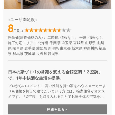
<ユーザ満足度>
8
/10点
坪単価(建物価格のみ)：
二階建: 情報なし、 平屋: 情報なし
施工対応エリア：
北海道
千葉県
埼玉県
宮城県
山形県
山梨
県
岐阜県
岩手県
愛知県
新潟県
東京都
栃木県
神奈川県
福島
県
群馬県
茨城県
長野県
静岡県
日本の家づくりの常識を変える全館空調「Ｚ空調」
で、1年中快適な生活を提供。
プロからのコメント：
高い性能を持つ家をハウスメーカーよ
りも価格を抑えて建てたいという方には、桧家住宅がオスス
メです。「Z空調」を取り入れることでお家全体の空気を循
環させ、一年中エアコン一台で快適に過ごすことが出来る住
まいづくりをしています。Z空調の性能を体験できる施設も
詳細を見る＞
あるので、体験した上で納得してお家づくりを進めることが