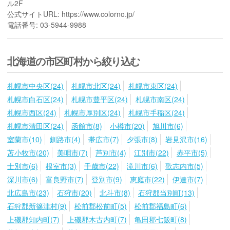
ル2F
公式サイトURL: https://www.colorno.jp/
電話番号: 03-5944-9988
北海道の市区町村から絞り込む
札幌市中央区(24)
札幌市北区(24)
札幌市東区(24)
札幌市白石区(24)
札幌市豊平区(24)
札幌市南区(24)
札幌市西区(24)
札幌市厚別区(24)
札幌市手稲区(24)
札幌市清田区(24)
函館市(8)
小樽市(20)
旭川市(6)
室蘭市(10)
釧路市(4)
帯広市(7)
夕張市(8)
岩見沢市(16)
苫小牧市(20)
美唄市(7)
芦別市(4)
江別市(22)
赤平市(5)
士別市(6)
根室市(3)
千歳市(22)
滝川市(6)
歌志内市(5)
深川市(6)
富良野市(7)
登別市(9)
恵庭市(22)
伊達市(7)
北広島市(23)
石狩市(20)
北斗市(8)
石狩郡当別町(13)
石狩郡新篠津村(9)
松前郡松前町(5)
松前郡福島町(6)
上磯郡知内町(7)
上磯郡木古内町(7)
亀田郡七飯町(8)