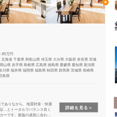
 85万円
県
北海道
千葉県
和歌山県
埼玉県
大分県
大阪府
奈良県
宮城
岡山県
岩手県
島根県
広島県
徳島県
愛媛県
愛知県
新潟県
奈川県
福井県
福岡県
福島県
秋田県
群馬県
茨城県
長崎県
児島県
店でありながら、地震対策・快適
詳細を見る＞
証…とトータルでバランス良く
カーです。家族の成長に合わせ