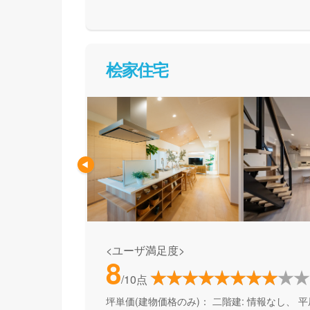
て活用できる間取り提案も得意なので、末長く
めの方、安心できるプロにまるっとお任せした
桧家住宅
<ユーザ満足度>
8
/10点
坪単価(建物価格のみ)：
二階建: 情報なし、 平