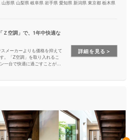
県
山形県
山梨県
岐阜県
岩手県
愛知県
新潟県
東京都
栃木県
「Ｚ空調」で、1年中快適な
ウスメーカーよりも価格を抑えて
詳細を見る＞
す。「Z空調」を取り入れるこ
ン一台で快適に過ごすことが出
を体験できる施設もあるので、
が出来ます。是非一度、実際に