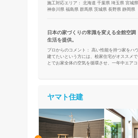
施工対応エリア：
北海道
千葉県
埼玉県
宮城
神奈川県
福島県
群馬県
茨城県
長野県
静岡県
日本の家づくりの常識を変える全館空調
生活を提供。
プロからのコメント：
高い性能を持つ家をハ
建てたいという方には、桧家住宅がオススメで
とでお家全体の空気を循環させ、一年中エアコ
来る住まいづくりをしています。Z空調の性能
体験した上で納得してお家づくりを進めること
足を運んで体験してみてください。
ヤマト住建