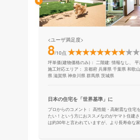
<ユーザ満足度>
8
/10点
坪単価(建物価格のみ)：
二階建: 情報なし、 平
施工対応エリア：
京都府
兵庫県
千葉県
和歌
県
滋賀県
神奈川県
群馬県
茨城県
日本の住宅を「世界基準」に
プロからのコメント：
高性能・高耐震な住宅
たい！という方におススメなのがヤマト住建さ
は約30年と言われていますが、より長寿命な
んです。