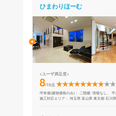
ひまわりほーむ
<ユーザ満足度>
8
/10点
坪単価(建物価格のみ)：
二階建: 情報なし、 平
施工対応エリア：
埼玉県
富山県
東京都
石川