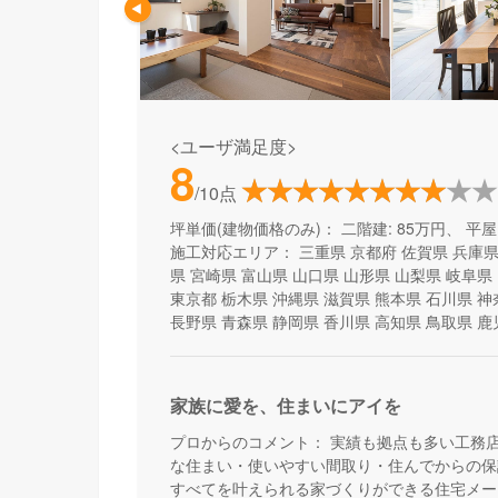
<ユーザ満足度>
8
/10点
坪単価(建物価格のみ)：
二階建: 85万円、 平屋:
施工対応エリア：
三重県
京都府
佐賀県
兵庫
県
宮崎県
富山県
山口県
山形県
山梨県
岐阜県
東京都
栃木県
沖縄県
滋賀県
熊本県
石川県
神
長野県
青森県
静岡県
香川県
高知県
鳥取県
鹿
家族に愛を、住まいにアイを
プロからのコメント：
実績も拠点も多い工務
な住まい・使いやすい間取り・住んでからの保
すべてを叶えられる家づくりができる住宅メー