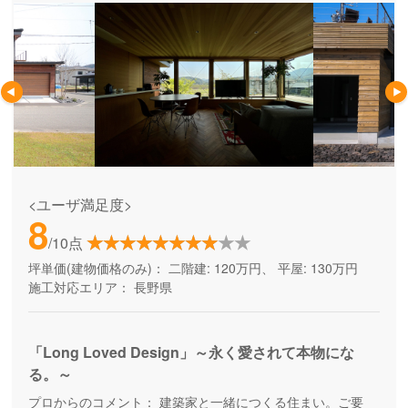
<ユーザ満足度>
8
/10点
坪単価(建物価格のみ)：
二階建: 120万円、 平屋: 130万円
施工対応エリア：
長野県
「Long Loved Design」～永く愛されて本物にな
る。～
プロからのコメント：
建築家と一緒につくる住まい。ご要