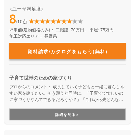
<ユーザ満足度>
8
/10点
坪単価(建物価格のみ)：
二階建: 70万円、 平屋: 75万円
施工対応エリア：
長野県
資料請求/カタログをもらう(無料)
子育て世帯のための家づくり
プロからのコメント：
成長していく子どもと一緒に暮らしや
すい家を建てたい。そう願うと同時に、「子育てで忙しいの
に家づくりなんてできるだろうか？」「これから先どんな成
長をするかわからないのに、ピッタリの家が建てられるだろ
うか？」「子どもが大きくなるまでローンを払い続けられる
詳細を見る＞
だろうか？」といった心配はありませんか？あったか子育て
応援住宅は、そんな子育て世代の家づくりに特化し、実績や
経験を活かした提案・施工を行なっています。お子様と一緒