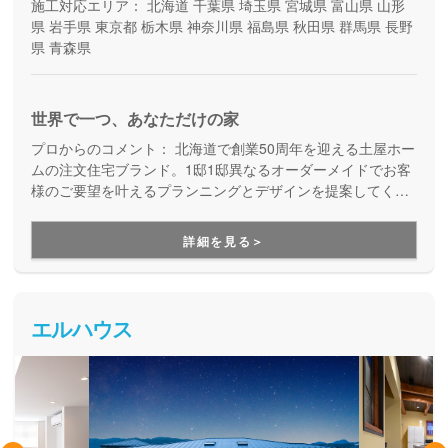
施工対応エリア：
北海道
千葉県
埼玉県
宮城県
富山県
山形
県
岩手県
東京都
栃木県
神奈川県
福島県
秋田県
群馬県
長野
県
青森県
世界で一つ、あなただけの家
プロからのコメント：
北海道で創業50周年を迎える土屋ホー
ムの注文住宅ブランド。1邸1邸異なるオーダーメイドでお客
様のご要望を叶えるプランニングとデザインを提案してくれ
ます。
詳細を見る＞
エルハウス