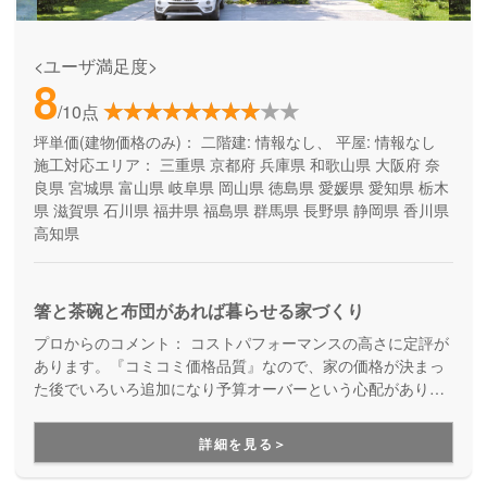
<ユーザ満足度>
8
/10点
坪単価(建物価格のみ)：
二階建: 情報なし、 平屋: 情報なし
施工対応エリア：
三重県
京都府
兵庫県
和歌山県
大阪府
奈
良県
宮城県
富山県
岐阜県
岡山県
徳島県
愛媛県
愛知県
栃木
県
滋賀県
石川県
福井県
福島県
群馬県
長野県
静岡県
香川県
高知県
箸と茶碗と布団があれば暮らせる家づくり
プロからのコメント：
コストパフォーマンスの高さに定評が
あります。『コミコミ価格品質』なので、家の価格が決まっ
た後でいろいろ追加になり予算オーバーという心配がありま
せん。ただのローコスト住宅ではない、高品質・高性能も叶
える家づくりです。
詳細を見る＞