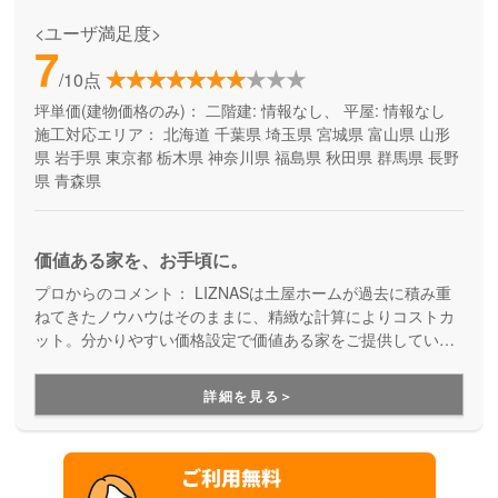
<ユーザ満足度>
7
/10点
坪単価(建物価格のみ)：
二階建: 情報なし、 平屋: 情報なし
施工対応エリア：
北海道
千葉県
埼玉県
宮城県
富山県
山形
県
岩手県
東京都
栃木県
神奈川県
福島県
秋田県
群馬県
長野
県
青森県
価値ある家を、お手頃に。
プロからのコメント：
LIZNASは土屋ホームが過去に積み重
ねてきたノウハウはそのままに、精緻な計算によりコストカ
ット。分かりやすい価格設定で価値ある家をご提供していま
す。コストパフォーマンスに優れた家づくりを行いたい方に
はぴったりの建築会社です。
詳細を見る＞