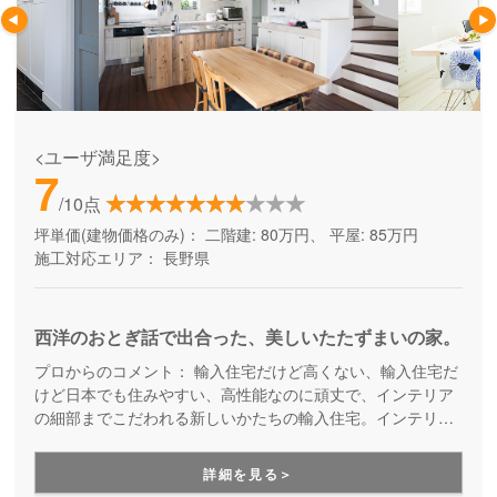
<ユーザ満足度>
7
/10点
坪単価(建物価格のみ)：
二階建: 80万円、 平屋: 85万円
施工対応エリア：
長野県
西洋のおとぎ話で出合った、美しいたたずまいの家。
プロからのコメント：
輸入住宅だけど高くない、輸入住宅だ
けど日本でも住みやすい、高性能なのに頑丈で、インテリア
の細部までこだわれる新しいかたちの輸入住宅。インテリ
ア、コスト、デザイン、性能、どこにも妥協しない新輸入住
宅「インターデコハウス」は全国で10,000人以上の日本人＆
詳細を見る＞
外国人オーナー様に愛され続けています。