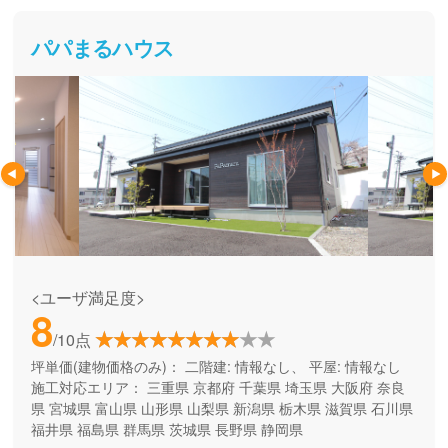
パパまるハウス
<ユーザ満足度>
8
/10点
坪単価(建物価格のみ)：
二階建: 情報なし、 平屋: 情報なし
施工対応エリア：
三重県
京都府
千葉県
埼玉県
大阪府
奈良
県
宮城県
富山県
山形県
山梨県
新潟県
栃木県
滋賀県
石川県
福井県
福島県
群馬県
茨城県
長野県
静岡県