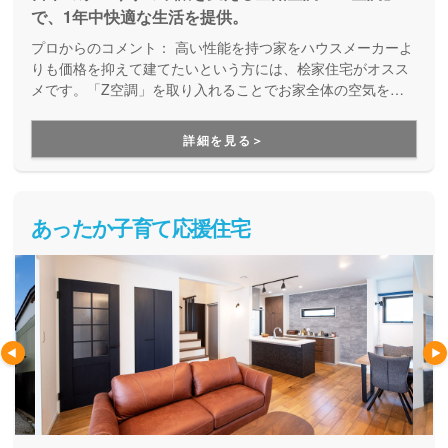
で、1年中快適な生活を提供。
プロからのコメント：
高い性能を持つ家をハウスメーカーよ
りも価格を抑えて建てたいという方には、桧家住宅がオスス
メです。「Z空調」を取り入れることでお家全体の空気を循
環させ、一年中エアコン一台で快適に過ごすことが出来る住
まいづくりをしています。Z空調の性能を体験できる施設も
詳細を見る＞
あるので、体験した上で納得してお家づくりを進めることが
出来ます。是非一度、実際に足を運んで体験してみてくださ
い。
あったか子育て応援住宅