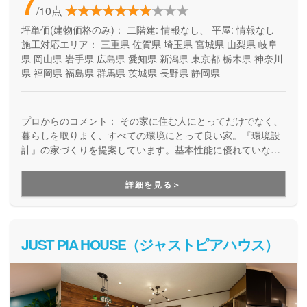
7
/10点
坪単価(建物価格のみ)：
二階建: 情報なし、 平屋: 情報なし
施工対応エリア：
三重県
佐賀県
埼玉県
宮城県
山梨県
岐阜
県
岡山県
岩手県
広島県
愛知県
新潟県
東京都
栃木県
神奈川
県
福岡県
福島県
群馬県
茨城県
長野県
静岡県
プロからのコメント：
その家に住む人にとってだけでなく、
暮らしを取りまく、すべての環境にとって良い家。『環境設
計』の家づくりを提案しています。基本性能に優れていなが
ら、自由設計を楽しめる高品質の住まい。安全で、健康快適
で、そしてエコな住宅を提供しています。
詳細を見る＞
JUST PIA HOUSE（ジャストピアハウス）