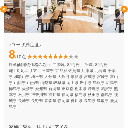
<ユーザ満足度>
8
/10点
坪単価(建物価格のみ)：
二階建: 85万円、 平屋: 85万円
施工対応エリア：
三重県
京都府
佐賀県
兵庫県
北海道
千葉
県
和歌山県
埼玉県
大分県
大阪府
奈良県
宮城県
宮崎県
富山
県
山口県
山形県
山梨県
岐阜県
岡山県
岩手県
島根県
広島県
徳島県
愛媛県
愛知県
新潟県
東京都
栃木県
沖縄県
滋賀県
熊
本県
石川県
神奈川県
福井県
福岡県
福島県
秋田県
群馬県
茨
城県
長崎県
長野県
青森県
静岡県
香川県
高知県
鳥取県
鹿児
島県
家族に愛を、住まいにアイを