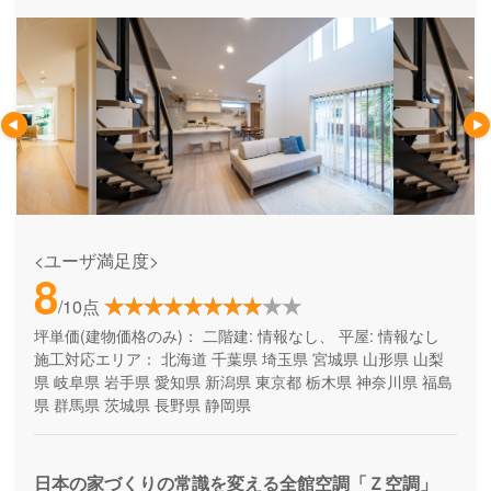
<ユーザ満足度>
8
/10点
坪単価(建物価格のみ)：
二階建: 情報なし、 平屋: 情報なし
施工対応エリア：
北海道
千葉県
埼玉県
宮城県
山形県
山梨
県
岐阜県
岩手県
愛知県
新潟県
東京都
栃木県
神奈川県
福島
県
群馬県
茨城県
長野県
静岡県
日本の家づくりの常識を変える全館空調「Ｚ空調」