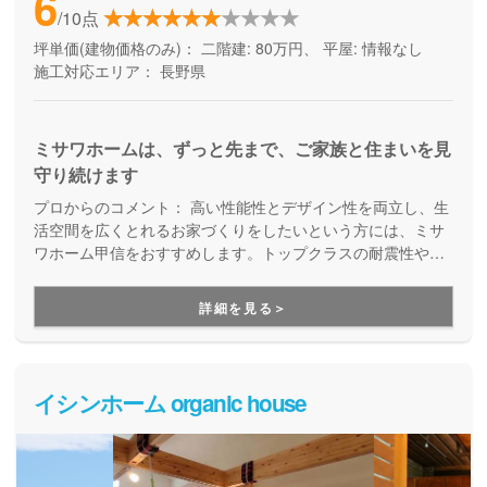
6
/10点
坪単価(建物価格のみ)：
二階建: 80万円、 平屋: 情報なし
施工対応エリア：
長野県
ミサワホームは、ずっと先まで、ご家族と住まいを見
守り続けます
プロからのコメント：
高い性能性とデザイン性を両立し、生
活空間を広くとれるお家づくりをしたいという方には、ミサ
ワホーム甲信をおすすめします。トップクラスの耐震性や断
熱性を持つ住宅を実現でき、また保証にも強いのでアフター
フォローも充実しています。さらには、多くの土地情報を持
詳細を見る＞
っており、長野県内の住宅メーカーの中でも特に土地情報に
強いので、土地からお探しのお客様も安心してお任せ出来ま
す。
イシンホーム organic house