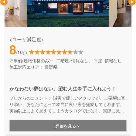
<ユーザ満足度>
8
/10点
坪単価(建物価格のみ)：
二階建: 情報なし、 平屋: 情報なし
施工対応エリア：
長野県
かなわない夢はない。望む人生を手に入れよう！
プロからのコメント：
誠実で優しいスタッフが、ご要望に寄
り添い、あなたにとって本当に良い家を提案してくれます。
実物以上によく見えてしまうカタログではなく、実際に見て
判断して欲しいという想いから、建築中の現場も全て包み隠
さず公開。不透明なところのない、安心の家づくりを進めて
詳細を見る＞
いただけます。