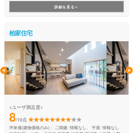
用できる間取り提案も得意なので、末長く安心して暮らせる
詳細を見る＞
住まいをお求めの方、安心できるプロにまるっとお任せした
い方にもお勧めしています。
桧家住宅
<ユーザ満足度>
8
/10点
坪単価(建物価格のみ)：
二階建: 情報なし、 平屋: 情報なし