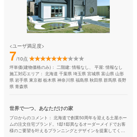
<ユーザ満足度>
7
/10点
坪単価(建物価格のみ)：
二階建: 情報なし、 平屋: 情報なし
施工対応エリア：
北海道
千葉県
埼玉県
宮城県
富山県
山形
県
岩手県
東京都
栃木県
神奈川県
福島県
秋田県
群馬県
長野
県
青森県
世界で一つ、あなただけの家
プロからのコメント：
北海道で創業50周年を迎える土屋ホー
ムの注文住宅ブランド。1邸1邸異なるオーダーメイドでお客
様のご要望を叶えるプランニングとデザインを提案してくれ
ます。