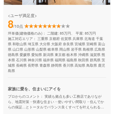
<ユーザ満足度>
8
/10点
坪単価(建物価格のみ)：
二階建: 85万円、 平屋: 85万円
施工対応エリア：
三重県
京都府
佐賀県
兵庫県
北海道
千葉
県
和歌山県
埼玉県
大分県
大阪府
奈良県
宮城県
宮崎県
富山
県
山口県
山形県
山梨県
岐阜県
岡山県
岩手県
島根県
広島県
徳島県
愛媛県
愛知県
新潟県
東京都
栃木県
沖縄県
滋賀県
熊
本県
石川県
神奈川県
福井県
福岡県
福島県
秋田県
群馬県
茨
城県
長崎県
長野県
青森県
静岡県
香川県
高知県
鳥取県
鹿児
島県
家族に愛を、住まいにアイを
プロからのコメント：
実績も拠点も多い工務店でありなが
ら、地震対策・快適な住まい・使いやすい間取り・住んでか
らの保証…とトータルでバランス良くすべてを叶えられる家
づくりができる住宅メーカーです。家族の成長に合わせて活