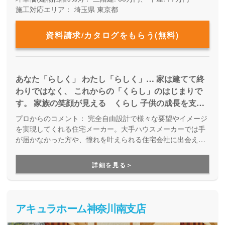
施工対応エリア：
埼玉県
東京都
資料請求/カタログをもらう(無料)
あなた「らしく」 わたし「らしく」… 家は建てて終
わりではなく、 これからの「くらし」のはじまりで
す。 家族の笑顔が見える くらし 子供の成長を支え
る くらし ペットとのたのしい くらし… それぞれ
プロからのコメント：
完全自由設計で様々な要望やイメージ
理想のくらしがあると思います。 その「くらす」こ
を実現してくれる住宅メーカー。大手ハウスメーカーでは手
とについて、わたしたちは一緒に寄り添い考えていき
が届かなかった方や、憧れを叶えられる住宅会社に出会えな
かった方も必見です。新築だけでなく、中古物件購入＋リフ
たい。 「らしく くらす」すまいづくりを、全力で
ォームにも対応しています。「こんな家が建てたい！」「こ
お手伝いしていきます。
詳細を見る＞
んな暮らしがしたい！」という思いに寄り添い、設計士さん
と二人三脚で楽しめる家づくりです。
アキュラホーム神奈川南支店