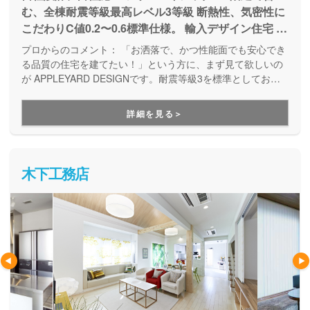
む、全棟耐震等級最高レベル3等級 断熱性、気密性に
こだわりC値0.2〜0.6標準仕様。 輸入デザイン住宅 自
然素材、無垢材ドア、無垢フローリングを標準。 資
プロからのコメント：
「お洒落で、かつ性能面でも安心でき
産価値が落ちない、輸入デザイン住宅、100年住める
る品質の住宅を建てたい！」という方に、まず見て欲しいの
家。インテリアコーディネーターと一緒に詳細な打ち
が APPLEYARD DESIGNです。耐震等級3を標準としてお
り、壁に断熱材を充填することで高気密高断熱を実現するな
合わせを実施
ど、満足のいく高性能なお家づくりが出来ます。また、自社
詳細を見る＞
設計・自社施工なので、ご予算に合わせてオーダーメイドの
お家づくりが実現できる点も安心してお家づくりを任せられ
るポイントの１つです。
木下工務店