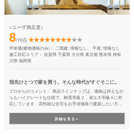
<ユーザ満足度>
8
/10点
坪単価(建物価格のみ)：
二階建: 情報なし、 平屋: 情報なし
施工対応エリア：
佐賀県
千葉県
大分県
東京都
熊本県
神奈
川県
福岡県
指先ひとつで家を買う。そんな時代がすぐそこに。
プロからのコメント：
商品ラインナップは、価格は抑えなが
らもハイグレードな仕様で、耐震等級３，省エネ等級４に対
応しています。高性能な住宅をお手頃価格で建築したい方は
ぜひ一度はご覧になってみてください。
詳細を見る＞