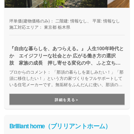
坪単価(建物価格のみ)：
二階建: 情報なし、 平屋: 情報なし
施工対応エリア：
東京都
栃木県
『自由な暮らしを、あつらえる。』 人生100年時代と
か エイジフリーな社会とか 広がる働き方の選択
肢 家族の成長 押し寄せる変化の中、 ふと立ち止
まり考える自分自身の「生き方」。 「人生を楽しむ
プロからのコメント：
「那須の暮らしを楽しみたい！」「那
ってなんだろう」 そんなライフ・シフトのはじまり
須に移住したい！」という方の家づくりをフルサポートして
に わたしたちall in houseは「住む」を通じて、 ここ
いる住宅メーカーです。無垢材をふんだんに使い、那須の自
然とともに暮らす人のための上質な住まいを提供していま
ろから暮らしを楽しむ人たちをサポートします。 背
す。家づくりコーディネーターと設計士が、理想の家を実現
のびをせずに好きなものだけ連れて行く。 「自分ら
詳細を見る＞
します。
しさ」と「自由」に出会える、 生き方を変える住ま
いを ご一緒に。
Brilliant home（ブリリアントホーム）