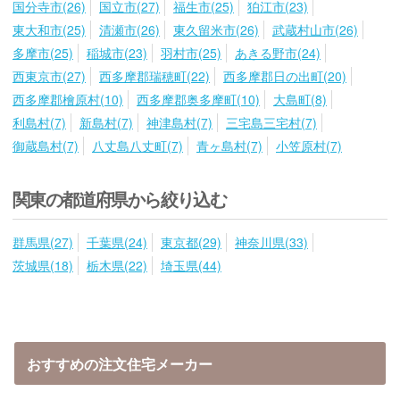
国分寺市(26)
国立市(27)
福生市(25)
狛江市(23)
東大和市(25)
清瀬市(26)
東久留米市(26)
武蔵村山市(26)
多摩市(25)
稲城市(23)
羽村市(25)
あきる野市(24)
西東京市(27)
西多摩郡瑞穂町(22)
西多摩郡日の出町(20)
西多摩郡檜原村(10)
西多摩郡奥多摩町(10)
大島町(8)
利島村(7)
新島村(7)
神津島村(7)
三宅島三宅村(7)
御蔵島村(7)
八丈島八丈町(7)
青ヶ島村(7)
小笠原村(7)
関東の都道府県から絞り込む
群馬県(27)
千葉県(24)
東京都(29)
神奈川県(33)
茨城県(18)
栃木県(22)
埼玉県(44)
おすすめの注文住宅メーカー