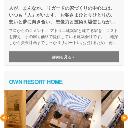
人が、まんなか。 リガードの家づくりの中心には、
いつも「人」がいます。 お客さまひとりひとりの、
想いと夢に向き合い、 想像力と技術を駆使しなが
ら、理想のカタチを創造していく。 リガードがご提
プロからのコメント：
アトリエ建築家と建てる家を、コスト
供したいのは、“家”の先にある“より豊かな未来”で
を抑え、手の届く価格で提供している建築会社です。 土地探
す。 人に寄り添い、人の想いに応えたい。 リガード
しから資金計画までしっかりサポートいただけるため、何か
ら始めて良いかわからない方にもおすすめです。
の家づくりは、『人が、まんなか。』です。
詳細を見る＞
OWN RESORT HOME