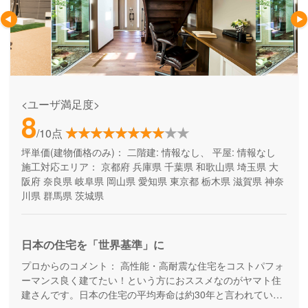
<ユーザ満足度>
8
/10点
坪単価(建物価格のみ)：
二階建: 情報なし、 平屋: 情報なし
施工対応エリア：
京都府
兵庫県
千葉県
和歌山県
埼玉県
大
阪府
奈良県
岐阜県
岡山県
愛知県
東京都
栃木県
滋賀県
神奈
川県
群馬県
茨城県
日本の住宅を「世界基準」に
プロからのコメント：
高性能・高耐震な住宅をコストパフォ
ーマンス良く建てたい！という方におススメなのがヤマト住
建さんです。日本の住宅の平均寿命は約30年と言われていま