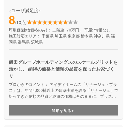
<ユーザ満足度>
8
/10点
坪単価(建物価格のみ)：
二階建: 70万円、 平屋: 情報なし
施工対応エリア：
千葉県
埼玉県
東京都
栃木県
神奈川県
福
岡県
群馬県
茨城県
飯田グループホールディングスのスケールメリットを
活かし、 納得の価格と信頼の品質を保ったお家づく
り
プロからのコメント：
アイディホームの「リナージュ・プラ
ス」は、年間4,000棟以上の建築実績を誇る「リナージュ」で
培ってきた信頼の品質と納得の価格はそのままに、プラスα
の家づくりが叶う住まいです。豊富なプランからセレクトす
ることで、納得価格で世界にひとつの住まいが完成します。
詳細を見る＞