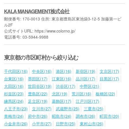
KALA MANAGEMENT株式会社
郵便番号: 170-0013 住所: 東京都豊島区東池袋3-12-5 加藤第一ビ
ル2F
公式サイトURL: https://www.colorno.jp/
電話番号: 03-5944-9988
東京都の市区町村から絞り込む
千代田区(16)
中央区(16)
港区(16)
新宿区(19)
文京区(17)
台東区(16)
墨田区(17)
江東区(16)
品川区(17)
目黒区(17)
大田区(16)
世田谷区(19)
渋谷区(17)
中野区(21)
杉並区(23)
豊島区(22)
北区(19)
荒川区(16)
板橋区(22)
練馬区(24)
足立区(19)
葛飾区(17)
江戸川区(17)
八王子市(23)
立川市(27)
武蔵野市(25)
三鷹市(25)
青梅市(24)
府中市(26)
昭島市(24)
調布市(26)
町田市(20)
小金井市(26)
小平市(27)
日野市(25)
東村山市(26)