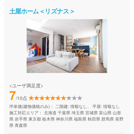
土屋ホーム＜リズナス＞
<ユーザ満足度>
7
/10点
坪単価(建物価格のみ)：
二階建: 情報なし、 平屋: 情報なし
施工対応エリア：
北海道
千葉県
埼玉県
宮城県
富山県
山形
県
岩手県
東京都
栃木県
神奈川県
福島県
秋田県
群馬県
長野
県
青森県