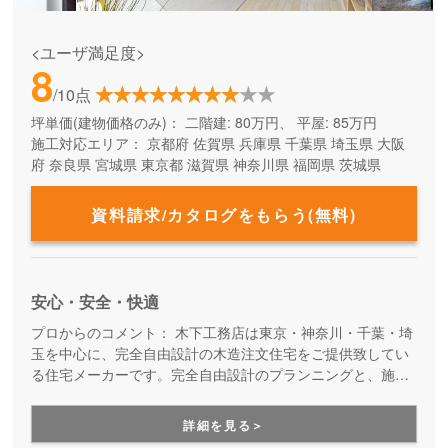
<ユーザ満足度>
8
/10点
坪単価(建物価格のみ)：
二階建: 80万円、 平屋: 85万円
施工対応エリア：
京都府
佐賀県
兵庫県
千葉県
埼玉県
大阪
府
奈良県
宮城県
東京都
滋賀県
神奈川県
福岡県
茨城県
資料請求/カタログをもらう(無料)
安心・安全・快適
プロからのコメント：
木下工務店は東京・神奈川・千葉・埼
玉を中心に、完全自由設計の木造注文住宅をご提供致してい
る住宅メーカーです。完全自由設計のプランニングと、施工
力の高い職人たちによる安心の住まいづくり。職人の腕が確
かだからこそ叶えらえる「完全自由設計」の注文住宅を実現
詳細を見る＞
できます。性能や保証も万全なので安心です。