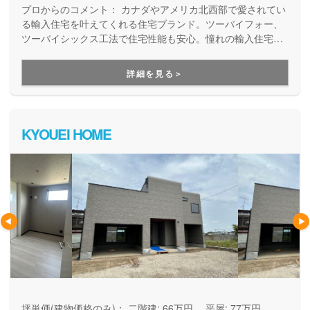
うに階段を降りてくる姿… あなたの憧れを、私たち
プロからのコメント：
カナダやアメリカ北西部で愛されてい
と一緒に叶えませんか。
る輸入住宅を叶えてくれる住宅ブランド。ツーバイフォー、
ツーバイシックス工法で住宅性能も安心。憧れの輸入住宅で
主人公になれる住まいを提供しています。
詳細を見る＞
KYOUEI HOME
坪単価(建物価格のみ)：
二階建: 66万円、 平屋: 77万円