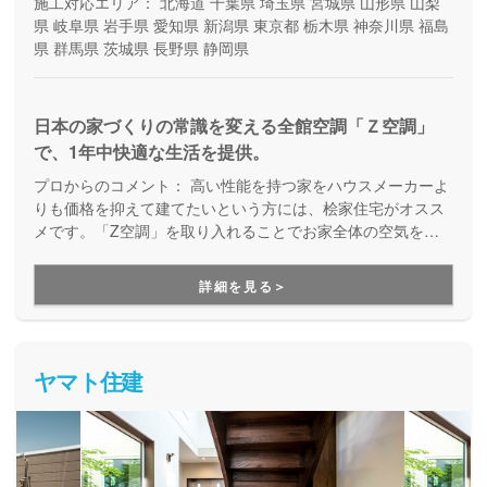
施工対応エリア：
北海道
千葉県
埼玉県
宮城県
山形県
山梨
県
岐阜県
岩手県
愛知県
新潟県
東京都
栃木県
神奈川県
福島
県
群馬県
茨城県
長野県
静岡県
日本の家づくりの常識を変える全館空調「Ｚ空調」
で、1年中快適な生活を提供。
プロからのコメント：
高い性能を持つ家をハウスメーカーよ
りも価格を抑えて建てたいという方には、桧家住宅がオスス
メです。「Z空調」を取り入れることでお家全体の空気を循
環させ、一年中エアコン一台で快適に過ごすことが出来る住
まいづくりをしています。Z空調の性能を体験できる施設も
詳細を見る＞
あるので、体験した上で納得してお家づくりを進めることが
出来ます。是非一度、実際に足を運んで体験してみてくださ
い。
ヤマト住建