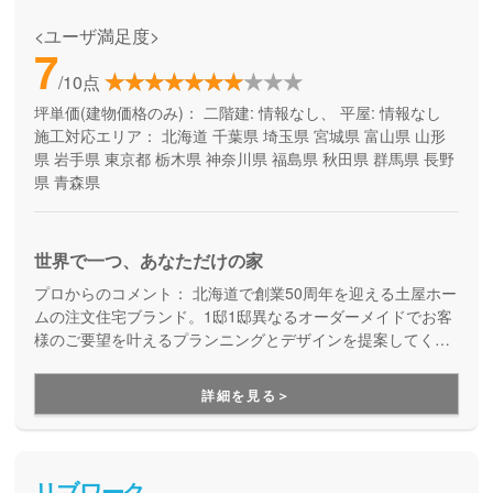
<ユーザ満足度>
7
/10点
坪単価(建物価格のみ)：
二階建: 情報なし、 平屋: 情報なし
施工対応エリア：
北海道
千葉県
埼玉県
宮城県
富山県
山形
県
岩手県
東京都
栃木県
神奈川県
福島県
秋田県
群馬県
長野
県
青森県
世界で一つ、あなただけの家
プロからのコメント：
北海道で創業50周年を迎える土屋ホー
ムの注文住宅ブランド。1邸1邸異なるオーダーメイドでお客
様のご要望を叶えるプランニングとデザインを提案してくれ
ます。
詳細を見る＞
リブワーク