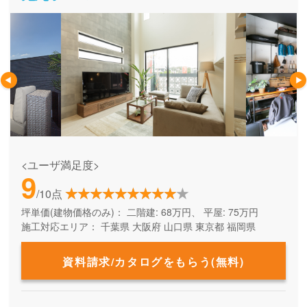
<ユーザ満足度>
9
/10点
坪単価(建物価格のみ)：
二階建: 68万円、 平屋: 75万円
施工対応エリア：
千葉県
大阪府
山口県
東京都
福岡県
資料請求/カタログをもらう(無料)