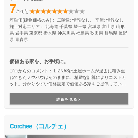
7
/10点
坪単価(建物価格のみ)：
二階建: 情報なし、 平屋: 情報なし
施工対応エリア：
北海道
千葉県
埼玉県
宮城県
富山県
山形
県
岩手県
東京都
栃木県
神奈川県
福島県
秋田県
群馬県
長野
県
青森県
価値ある家を、お手頃に。
プロからのコメント：
LIZNASは土屋ホームが過去に積み重
ねてきたノウハウはそのままに、精緻な計算によりコストカ
ット。分かりやすい価格設定で価値ある家をご提供していま
す。コストパフォーマンスに優れた家づくりを行いたい方に
はぴったりの建築会社です。
詳細を見る＞
Corchee（コルチェ）