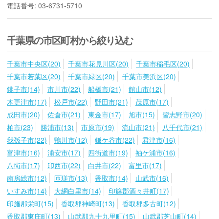
電話番号: 03-6731-5710
千葉県の市区町村から絞り込む
千葉市中央区(20)
千葉市花見川区(20)
千葉市稲毛区(20)
千葉市若葉区(20)
千葉市緑区(20)
千葉市美浜区(20)
銚子市(14)
市川市(22)
船橋市(21)
館山市(12)
木更津市(17)
松戸市(22)
野田市(21)
茂原市(17)
成田市(20)
佐倉市(21)
東金市(17)
旭市(15)
習志野市(20)
柏市(23)
勝浦市(13)
市原市(19)
流山市(21)
八千代市(21)
我孫子市(22)
鴨川市(12)
鎌ケ谷市(22)
君津市(16)
富津市(16)
浦安市(17)
四街道市(19)
袖ケ浦市(16)
八街市(17)
印西市(22)
白井市(22)
富里市(17)
南房総市(12)
匝瑳市(13)
香取市(14)
山武市(16)
いすみ市(14)
大網白里市(14)
印旛郡酒々井町(17)
印旛郡栄町(15)
香取郡神崎町(13)
香取郡多古町(12)
香取郡東庄町(13)
山武郡九十九里町(15)
山武郡芝山町(14)