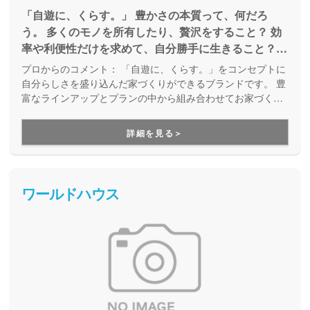
「自遊に、くらす。」 豊かさの本質って、何だろ
う。 多くのモノを所有したり、贅沢をすること？ 効
率や利便性だけを求めて、自分勝手に生きること？
そうじゃない。 私たちが本当に大切にしたいと願う
プロからのコメント：
「自遊に、くらす。」をコンセプトに
もの。 それは、大事な人が見せる笑顔だったり 自然
自分らしさを盛り込んだ家づくりができるブランドです。 豊
に包まれる心地いい時間だったり ココロ踊る楽しい
富なラインアップとプランの中から組み合わせてお家づくり
を進められるので、迷って決められない方にもおすすめ！ い
体験だったり……。 BinOがめざしたのは、 そんな新
ろいろなオーナーさんの外観・間取りを参考にしながら、楽
しい価値観から生み出される “豊かな人生”のための
詳細を見る＞
しくお家づくりが進めていくことができます。
家づくり。 辿り着いたのが、"自遊に、くらす。”
ワールドハウス