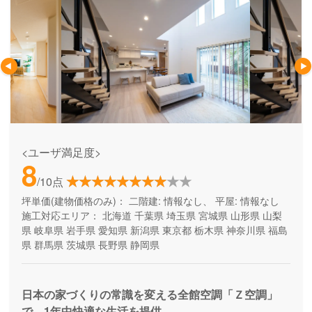
<ユーザ満足度>
8
/10点
坪単価(建物価格のみ)：
二階建: 情報なし、 平屋: 情報なし
施工対応エリア：
北海道
千葉県
埼玉県
宮城県
山形県
山梨
県
岐阜県
岩手県
愛知県
新潟県
東京都
栃木県
神奈川県
福島
県
群馬県
茨城県
長野県
静岡県
日本の家づくりの常識を変える全館空調「Ｚ空調」
で、1年中快適な生活を提供。