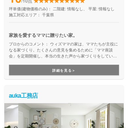
/10点
坪単価(建物価格のみ)：
二階建: 情報なし、 平屋: 情報なし
施工対応エリア：
千葉県
家族を愛するママに贈りたい家。
プロからのコメント：
ウィズママの家は、ママたちが主役に
なる家づくり。たくさんの意見を集めるために「ママ座談
会」を定期開催し、本当の生きた声から家づくりをしていま
す。 スタッフ全員がローンアドバイザー資格保持者、土地情
報も豊富なので、資金計画も土地情報もトータルでサポート
詳細を見る＞
してくれます。エリア実績もNo.1！ママとプロで一緒に作る
家を求めたい方にお勧めしています。
auka工務店