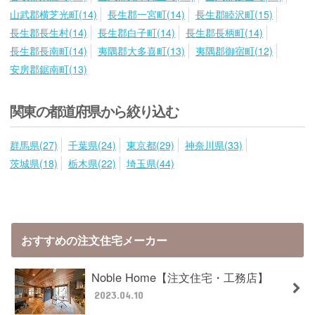
山武郡横芝光町(14)
長生郡一宮町(14)
長生郡睦沢町(15)
長生郡長生村(14)
長生郡白子町(14)
長生郡長柄町(14)
長生郡長南町(14)
夷隅郡大多喜町(13)
夷隅郡御宿町(12)
安房郡鋸南町(13)
関東の都道府県から絞り込む
群馬県(27)
千葉県(24)
東京都(29)
神奈川県(33)
茨城県(18)
栃木県(22)
埼玉県(44)
おすすめの注文住宅メーカー
Noble Home【注文住宅・工務店】
2023.04.10