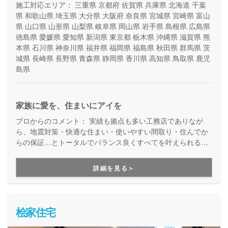
施工対応エリア：
三重県
京都府
佐賀県
兵庫県
北海道
千葉
県
和歌山県
埼玉県
大分県
大阪府
奈良県
宮城県
宮崎県
富山
県
山口県
山形県
山梨県
岐阜県
岡山県
岩手県
島根県
広島県
徳島県
愛媛県
愛知県
新潟県
東京都
栃木県
沖縄県
滋賀県
熊
本県
石川県
神奈川県
福井県
福岡県
福島県
秋田県
群馬県
茨
城県
長崎県
長野県
青森県
静岡県
香川県
高知県
鳥取県
鹿児
島県
家族に愛を、住まいにアイを
プロからのコメント：
実績も拠点も多い工務店でありなが
ら、地震対策・快適な住まい・使いやすい間取り・住んでか
らの保証…とトータルでバランス良くすべてを叶えられる家
づくりができる住宅メーカーです。家族の成長に合わせて活
用できる間取り提案も得意なので、末長く安心して暮らせる
詳細を見る＞
住まいをお求めの方、安心できるプロにまるっとお任せした
い方にもお勧めしています。
桧家住宅