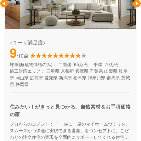
<ユーザ満足度>
9
/10点
坪単価(建物価格のみ)：
二階建: 65万円、 平屋: 70万円
施工対応エリア：
三重県
京都府
兵庫県
千葉県
山梨県
岐阜
県
岡山県
広島県
愛知県
新潟県
栃木県
神奈川県
群馬県
茨城
県
静岡県
住みたい！がきっと見つかる。自然素材＆お手頃価格
の家
プロからのコメント：
「一生に一度のマイホームづくりを、
スムーズかつ快適に実現できる世界」をコンセプトに、こだ
わりの注文住宅の実現を全面的にサポートしてくれる住宅メ