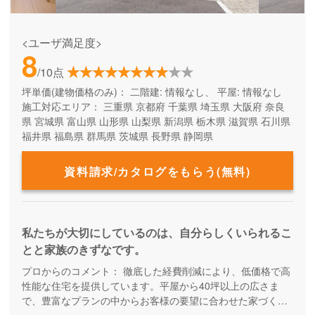
<ユーザ満足度>
8
/10点
坪単価(建物価格のみ)：
二階建: 情報なし、 平屋: 情報なし
施工対応エリア：
三重県
京都府
千葉県
埼玉県
大阪府
奈良
県
宮城県
富山県
山形県
山梨県
新潟県
栃木県
滋賀県
石川県
福井県
福島県
群馬県
茨城県
長野県
静岡県
資料請求/カタログをもらう(無料)
私たちが大切にしているのは、自分らしくいられるこ
とと家族のきずなです。
プロからのコメント：
徹底した経費削減により、低価格で高
性能な住宅を提供しています。平屋から40坪以上の広さま
で、豊富なプランの中からお客様の要望に合わせた家づくり