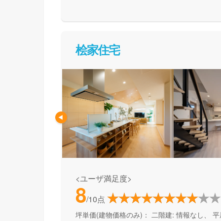
て活用できる間取り提案も得意なので、末長く
めの方、安心できるプロにまるっとお任せした
桧家住宅
<ユーザ満足度>
8
/10点
坪単価(建物価格のみ)：
二階建: 情報なし、 平