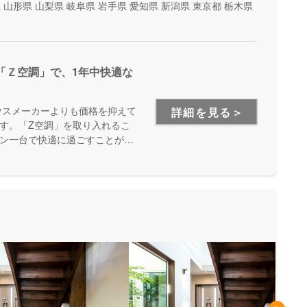
県
山形県
山梨県
岐阜県
岩手県
愛知県
新潟県
東京都
栃木県
「Ｚ空調」で、1年中快適な
ウスメーカーよりも価格を抑えて
詳細を見る＞
す。「Z空調」を取り入れるこ
ン一台で快適に過ごすことが出
を体験できる施設もあるので、
が出来ます。是非一度、実際に