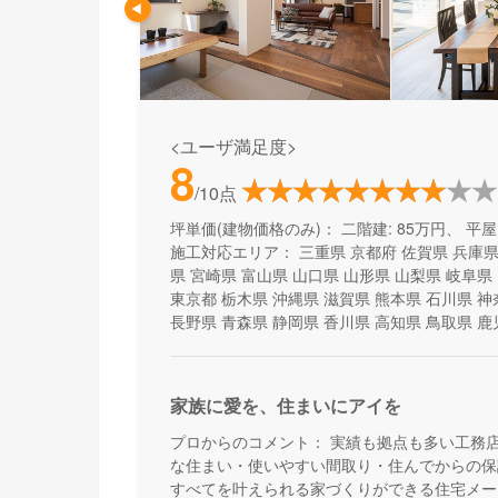
<ユーザ満足度>
8
/10点
坪単価(建物価格のみ)：
二階建: 85万円、 平屋:
施工対応エリア：
三重県
京都府
佐賀県
兵庫
県
宮崎県
富山県
山口県
山形県
山梨県
岐阜県
東京都
栃木県
沖縄県
滋賀県
熊本県
石川県
神
長野県
青森県
静岡県
香川県
高知県
鳥取県
鹿
家族に愛を、住まいにアイを
プロからのコメント：
実績も拠点も多い工務
な住まい・使いやすい間取り・住んでからの保
すべてを叶えられる家づくりができる住宅メー