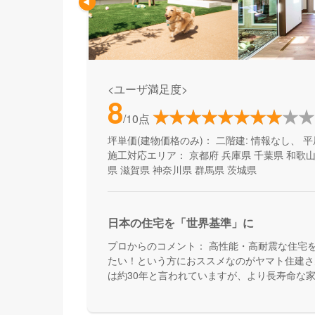
<ユーザ満足度>
8
/10点
坪単価(建物価格のみ)：
二階建: 情報なし、 平
施工対応エリア：
京都府
兵庫県
千葉県
和歌
県
滋賀県
神奈川県
群馬県
茨城県
日本の住宅を「世界基準」に
プロからのコメント：
高性能・高耐震な住宅
たい！という方におススメなのがヤマト住建さ
は約30年と言われていますが、より長寿命な
んです。