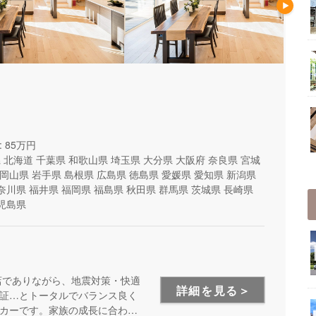
 85万円
県
北海道
千葉県
和歌山県
埼玉県
大分県
大阪府
奈良県
宮城
岡山県
岩手県
島根県
広島県
徳島県
愛媛県
愛知県
新潟県
奈川県
福井県
福岡県
福島県
秋田県
群馬県
茨城県
長崎県
児島県
店でありながら、地震対策・快適
詳細を見る＞
証…とトータルでバランス良く
カーです。家族の成長に合わせ