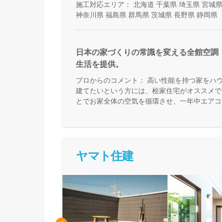
施工対応エリア：
北海道
千葉県
埼玉県
宮城
神奈川県
福島県
群馬県
茨城県
長野県
静岡県
日本の家づくりの常識を変える全館空調
生活を提供。
プロからのコメント：
高い性能を持つ家をハ
建てたいという方には、桧家住宅がオススメで
とでお家全体の空気を循環させ、一年中エアコ
来る住まいづくりをしています。Z空調の性能
体験した上で納得してお家づくりを進めること
足を運んで体験してみてください。
ヤマト住建