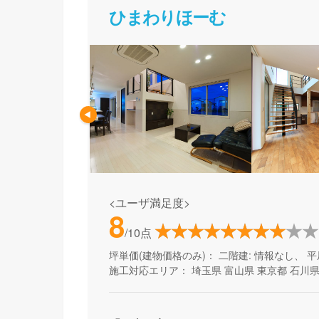
ひまわりほーむ
<ユーザ満足度>
8
/10点
坪単価(建物価格のみ)：
二階建: 情報なし、 平
施工対応エリア：
埼玉県
富山県
東京都
石川