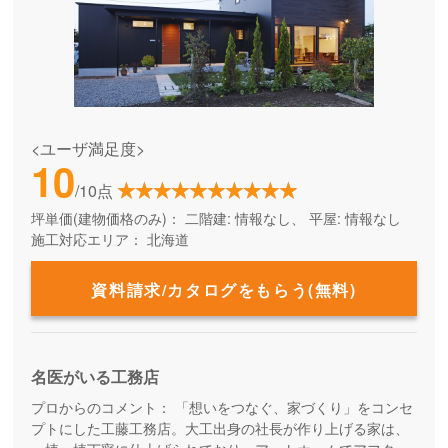
<ユーザ満足度>
10
/10点
坪単価(建物価格のみ)：
二階建: 情報なし、 平屋: 情報なし
施工対応エリア：
北海道
資料請求/カタログをもらう(無料)
名医がいる工務店
プロからのコメント：
「想いをつなぐ、家づくり」をコンセ
プトにした工藤工務店。大工出身の社長が作り上げる家は、