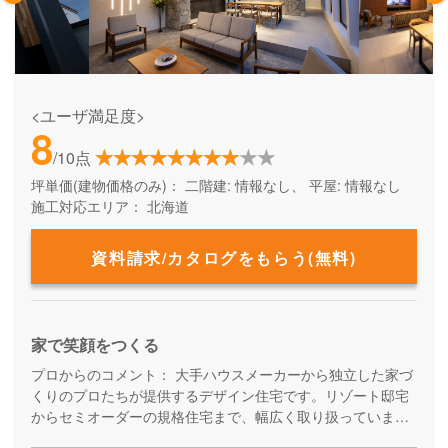
<ユーザ満足度>
8
/10点
坪単価(建物価格のみ)：
二階建: 情報なし、 平屋: 情報なし
施工対応エリア：
北海道
資料請求/カタログをもらう(無料)
家で笑顔をつくる
プロからのコメント：
大手ハウスメーカーから独立した家づ
くりのプロたちが提供するデザイン住宅です。リゾート邸宅
からセミオーダーの規格住宅まで、幅広く取り扱っていま
す。コスパ良くおしゃれな家に住みたい方、北海道で快適に