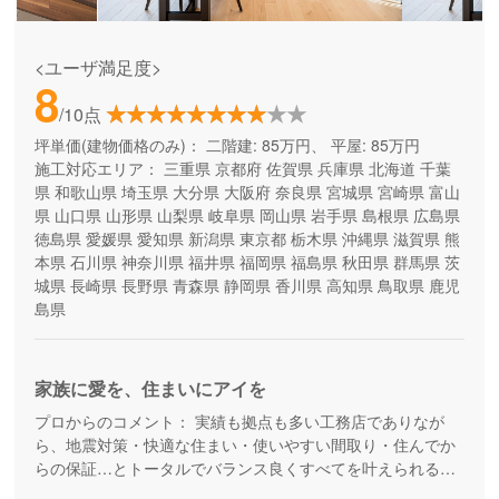
<ユーザ満足度>
8
/10点
坪単価(建物価格のみ)：
二階建: 85万円、 平屋: 85万円
施工対応エリア：
三重県
京都府
佐賀県
兵庫県
北海道
千葉
県
和歌山県
埼玉県
大分県
大阪府
奈良県
宮城県
宮崎県
富山
県
山口県
山形県
山梨県
岐阜県
岡山県
岩手県
島根県
広島県
徳島県
愛媛県
愛知県
新潟県
東京都
栃木県
沖縄県
滋賀県
熊
本県
石川県
神奈川県
福井県
福岡県
福島県
秋田県
群馬県
茨
城県
長崎県
長野県
青森県
静岡県
香川県
高知県
鳥取県
鹿児
島県
家族に愛を、住まいにアイを
プロからのコメント：
実績も拠点も多い工務店でありなが
ら、地震対策・快適な住まい・使いやすい間取り・住んでか
らの保証…とトータルでバランス良くすべてを叶えられる家
づくりができる住宅メーカーです。家族の成長に合わせて活