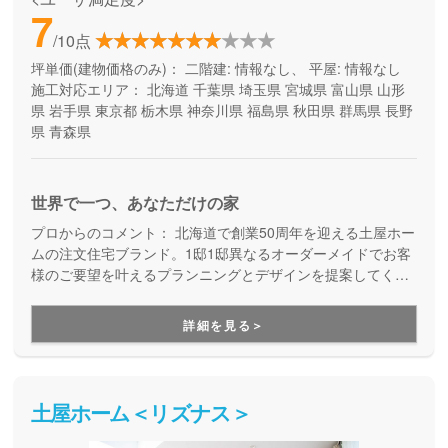
7
/10点
坪単価(建物価格のみ)：
二階建: 情報なし、 平屋: 情報なし
施工対応エリア：
北海道
千葉県
埼玉県
宮城県
富山県
山形
県
岩手県
東京都
栃木県
神奈川県
福島県
秋田県
群馬県
長野
県
青森県
世界で一つ、あなただけの家
プロからのコメント：
北海道で創業50周年を迎える土屋ホー
ムの注文住宅ブランド。1邸1邸異なるオーダーメイドでお客
様のご要望を叶えるプランニングとデザインを提案してくれ
ます。
詳細を見る＞
土屋ホーム＜リズナス＞