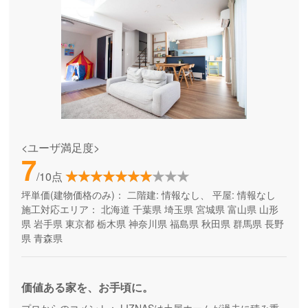
<ユーザ満足度>
7
/10点
坪単価(建物価格のみ)：
二階建: 情報なし、 平屋: 情報なし
施工対応エリア：
北海道
千葉県
埼玉県
宮城県
富山県
山形
県
岩手県
東京都
栃木県
神奈川県
福島県
秋田県
群馬県
長野
県
青森県
価値ある家を、お手頃に。