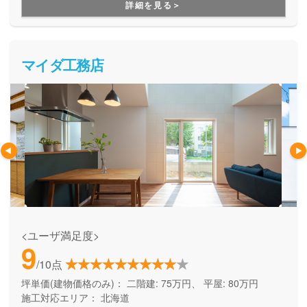
詳細を見る＞
頼をしなければならないことがほとんどですが、COZYでは
物件探しからアフターフォローまで一貫して対応してくれま
す。手間を省くことができますし、しっかりとノウハウを持
った会社なので安心してお任せできます。
マイダ工務店
<ユーザ満足度>
9
/10点
坪単価(建物価格のみ)：
二階建: 75万円、 平屋: 80万円
施工対応エリア：
北海道