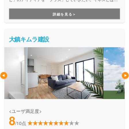
フランスではポピュラーな女の子の名前。女性視点での家づ
くりを行っています。
詳細を見る＞
大鎮キムラ建設
<ユーザ満足度>
8
/10点