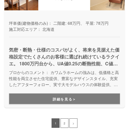
坪単価(建物価格のみ)：
二階建: 68万円、 平屋: 78万円
施工対応エリア：
北海道
気密・断熱・仕様のコスパがよく、将来を見据えた価
格設定でたくさんのお客様に選ばれ続けているラクイ
エ。 1800万円台から、UA値0.25の断熱性能、C値平
均は0.37の高気密・高断熱な家を全棟気密測定検査を
プロからのコメント：
カワムラホームの強みは、低価格と高
行いご提供している人気商品。 自分達の暮らしに合
性能を両立させた住宅提供、豊富なデザインスタイル、充実
わせた自由設計はもちろん、平屋から5LDKまで多彩
したアフターフォロー、実寸大モデルハウスの体験提供、そ
して100年以上の歴史と信頼に裏打ちされた実績です。これ
な間取りから、自分達に合ったプランを選べる規格プ
により、顧客に高い満足度を提供しています。
ランまで豊富なご提案が可能です。
詳細を見る＞
1
2
>