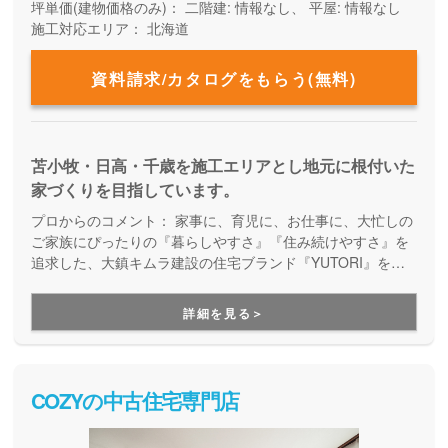
坪単価(建物価格のみ)：
二階建: 情報なし、 平屋: 情報なし
施工対応エリア：
北海道
資料請求/カタログをもらう(無料)
苫小牧・日高・千歳を施工エリアとし地元に根付いた
家づくりを目指しています。
プロからのコメント：
家事に、育児に、お仕事に、大忙しの
ご家族にぴったりの『暮らしやすさ』『住み続けやすさ』を
追求した、大鎮キムラ建設の住宅ブランド『YUTORI』をご
紹介します。苫小牧商圏ではナンバーワンの建築実績を誇
る、確かな経験・知識・施工力。建築中の現場もしっかりと
詳細を見る＞
整理整頓され、見えないところにも隅々まで気を配った家づ
くりを実現しています。
COZYの中古住宅専門店