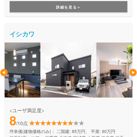
用できる間取り提案も得意なので、末長く安心して暮らせる
詳細を見る＞
住まいをお求めの方、安心できるプロにまるっとお任せした
い方にもお勧めしています。
イシカワ
<ユーザ満足度>
8
/10点
坪単価(建物価格のみ)：
二階建: 85万円、 平屋: 90万円