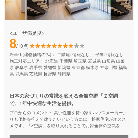
<ユーザ満足度>
8
/10点
坪単価(建物価格のみ)：
二階建: 情報なし、 平屋: 情報なし
施工対応エリア：
北海道
千葉県
埼玉県
宮城県
山形県
山梨
県
岐阜県
岩手県
愛知県
新潟県
東京都
栃木県
神奈川県
福島
県
群馬県
茨城県
長野県
静岡県
日本の家づくりの常識を変える全館空調「Ｚ空調」
で、1年中快適な生活を提供。
プロからのコメント：
高い性能を持つ家をハウスメーカーよ
りも価格を抑えて建てたいという方には、桧家住宅がオスス
メです。「Z空調」を取り入れることでお家全体の空気を循
環させ、一年中エアコン一台で快適に過ごすことが出来る住