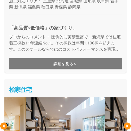
施工対応エリア：
三重県
北海道
宮城県
山形県
岐阜県
岩手
県
新潟県
福島県
秋田県
青森県
静岡県
「高品質×低価格」の家づくり。
プロからのコメント：
圧倒的に実績豊富で、新潟県では住宅
着工棟数11年連続No.1。その棟数は年間1,100棟を超えま
す。このスケールならではのコストパフォーマンスを実現
し、月々5万円台から叶う自由設計の家づくりも提案していま
す。不動産情報も多彩だから土地探しもお任せ。土地探し・
詳細を見る＞
資金計画から性能・デザイン、建てた後の保証・アフターサ
ポートまで安心してお任せいただけます。
桧家住宅