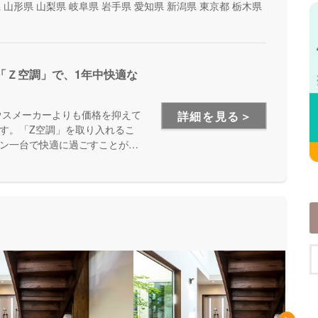
県
山形県
山梨県
岐阜県
岩手県
愛知県
新潟県
東京都
栃木県
「Ｚ空調」で、1年中快適な
ウスメーカーよりも価格を抑えて
詳細を見る＞
す。「Z空調」を取り入れるこ
ン一台で快適に過ごすことが出
を体験できる施設もあるので、
が出来ます。是非一度、実際に