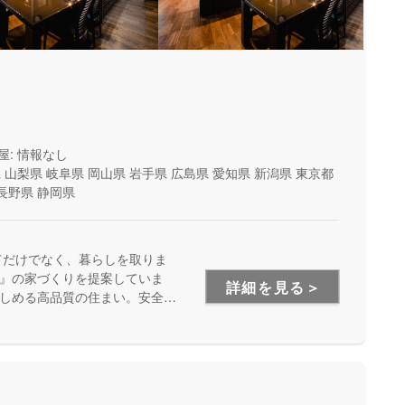
屋: 情報なし
県
山梨県
岐阜県
岡山県
岩手県
広島県
愛知県
新潟県
東京都
長野県
静岡県
てだけでなく、暮らしを取りま
』の家づくりを提案していま
詳細を見る＞
しめる高品質の住まい。安全
います。