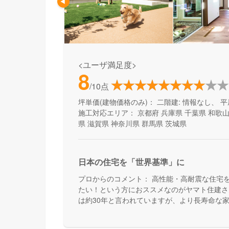
<ユーザ満足度>
8
/10点
坪単価(建物価格のみ)：
二階建: 情報なし、 平
施工対応エリア：
京都府
兵庫県
千葉県
和歌
県
滋賀県
神奈川県
群馬県
茨城県
日本の住宅を「世界基準」に
プロからのコメント：
高性能・高耐震な住宅
たい！という方におススメなのがヤマト住建さ
は約30年と言われていますが、より長寿命な
んです。