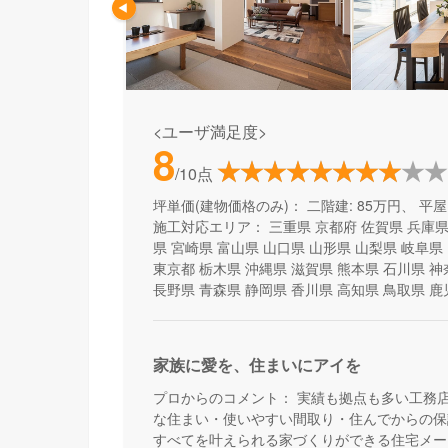
<ユーザ満足度>
8
/10点
坪単価(建物価格のみ)：
二階建: 85万円、 平屋:
施工対応エリア：
三重県
京都府
佐賀県
兵庫
県
宮崎県
富山県
山口県
山形県
山梨県
岐阜県
東京都
栃木県
沖縄県
滋賀県
熊本県
石川県
神
長野県
青森県
静岡県
香川県
高知県
鳥取県
鹿
家族に愛を、住まいにアイを
プロからのコメント：
実績も拠点も多い工務
な住まい・使いやすい間取り・住んでからの保
すべてを叶えられる家づくりができる住宅メー