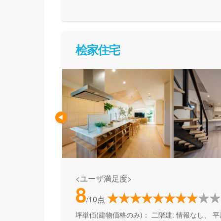
て活用できる間取り提案も得意なので、末長く
めの方、安心できるプロにまるっとお任せした
桧家住宅
<ユーザ満足度>
8
/10点
坪単価(建物価格のみ)：
二階建: 情報なし、 平