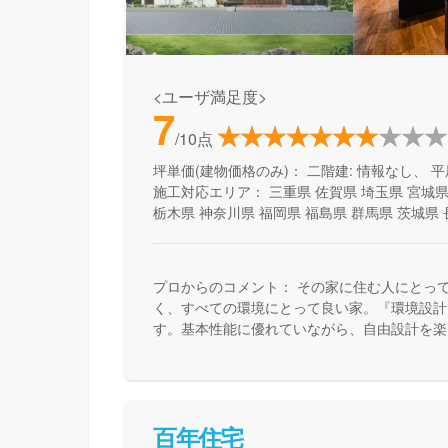
<ユーザ満足度>
7
/10点
坪単価(建物価格のみ)：
二階建: 情報なし、 平
施工対応エリア：
三重県
佐賀県
埼玉県
宮城
栃木県
神奈川県
福岡県
福島県
群馬県
茨城県
プロからのコメント：
その家に住む人にとっ
く、すべての環境にとって良い家。『環境設計
す。基本性能に優れていながら、自由設計を楽
で、健康快適で、そしてエコな住宅を提供して
百年住宅