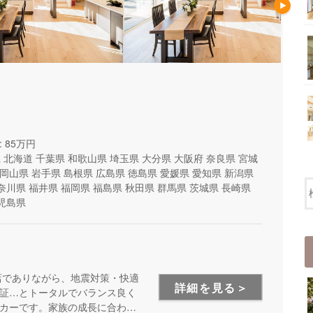
 85万円
県
北海道
千葉県
和歌山県
埼玉県
大分県
大阪府
奈良県
宮城
岡山県
岩手県
島根県
広島県
徳島県
愛媛県
愛知県
新潟県
奈川県
福井県
福岡県
福島県
秋田県
群馬県
茨城県
長崎県
児島県
店でありながら、地震対策・快適
詳細を見る＞
証…とトータルでバランス良く
カーです。家族の成長に合わせ