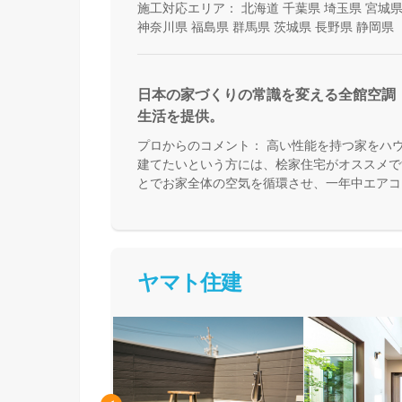
施工対応エリア：
北海道
千葉県
埼玉県
宮城
神奈川県
福島県
群馬県
茨城県
長野県
静岡県
日本の家づくりの常識を変える全館空調
生活を提供。
プロからのコメント：
高い性能を持つ家をハ
建てたいという方には、桧家住宅がオススメで
とでお家全体の空気を循環させ、一年中エアコ
来る住まいづくりをしています。Z空調の性能
体験した上で納得してお家づくりを進めること
足を運んで体験してみてください。
ヤマト住建