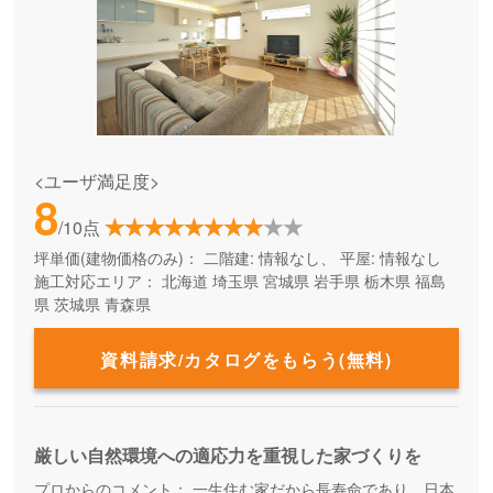
<ユーザ満足度>
8
/10点
坪単価(建物価格のみ)：
二階建: 情報なし、 平屋: 情報なし
施工対応エリア：
北海道
埼玉県
宮城県
岩手県
栃木県
福島
県
茨城県
青森県
資料請求/カタログをもらう(無料)
厳しい自然環境への適応力を重視した家づくりを
プロからのコメント：
一生住む家だから長寿命であり、日本