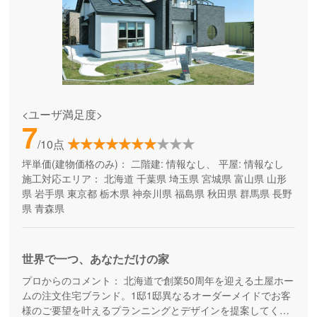
<ユーザ満足度>
7
/10点
坪単価(建物価格のみ)：
二階建: 情報なし、 平屋: 情報なし
施工対応エリア：
北海道
千葉県
埼玉県
宮城県
富山県
山形
県
岩手県
東京都
栃木県
神奈川県
福島県
秋田県
群馬県
長野
県
青森県
世界で一つ、あなただけの家
プロからのコメント：
北海道で創業50周年を迎える土屋ホー
ムの注文住宅ブランド。1邸1邸異なるオーダーメイドでお客
様のご要望を叶えるプランニングとデザインを提案してくれ