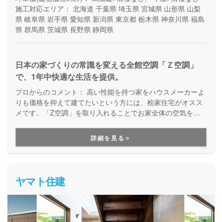
施工対応エリア：
北海道
千葉県
埼玉県
宮城県
山形県
山梨
県
岐阜県
岩手県
愛知県
新潟県
東京都
栃木県
神奈川県
福島
県
群馬県
茨城県
長野県
静岡県
日本の家づくりの常識を変える全館空調「Ｚ空調」
で、1年中快適な生活を提供。
プロからのコメント：
高い性能を持つ家をハウスメーカーよ
りも価格を抑えて建てたいという方には、桧家住宅がオスス
メです。「Z空調」を取り入れることでお家全体の空気を循
環させ、一年中エアコン一台で快適に過ごすことが出来る住
まいづくりをしています。Z空調の性能を体験できる施設も
詳細を見る＞
あるので、体験した上で納得してお家づくりを進めることが
出来ます。是非一度、実際に足を運んで体験してみてくださ
い。
ヤマト住建