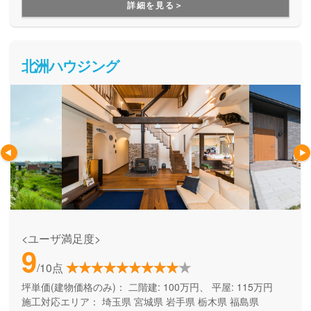
詳細を見る＞
アウトドアグッズを収納できる、そんな暮らしが変わる住ま
いが適正価格で建てられることが大きな魅力になっていま
す。
北洲ハウジング
<ユーザ満足度>
9
/10点
坪単価(建物価格のみ)：
二階建: 100万円、 平屋: 115万円
施工対応エリア：
埼玉県
宮城県
岩手県
栃木県
福島県