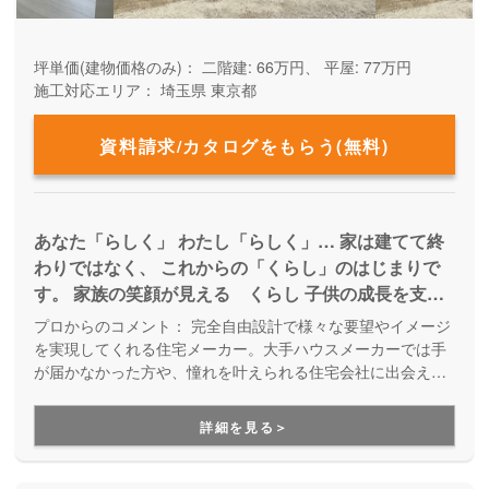
坪単価(建物価格のみ)：
二階建: 66万円、 平屋: 77万円
施工対応エリア：
埼玉県
東京都
資料請求/カタログをもらう(無料)
あなた「らしく」 わたし「らしく」… 家は建てて終
わりではなく、 これからの「くらし」のはじまりで
す。 家族の笑顔が見える くらし 子供の成長を支え
る くらし ペットとのたのしい くらし… それぞれ
プロからのコメント：
完全自由設計で様々な要望やイメージ
理想のくらしがあると思います。 その「くらす」こ
を実現してくれる住宅メーカー。大手ハウスメーカーでは手
とについて、わたしたちは一緒に寄り添い考えていき
が届かなかった方や、憧れを叶えられる住宅会社に出会えな
かった方も必見です。新築だけでなく、中古物件購入＋リフ
たい。 「らしく くらす」すまいづくりを、全力で
ォームにも対応しています。「こんな家が建てたい！」「こ
お手伝いしていきます。
詳細を見る＞
んな暮らしがしたい！」という思いに寄り添い、設計士さん
と二人三脚で楽しめる家づくりです。