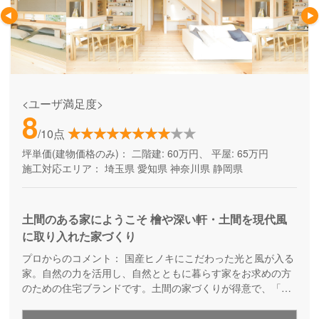
<ユーザ満足度>
8
/10点
坪単価(建物価格のみ)：
二階建: 60万円、 平屋: 65万円
施工対応エリア：
埼玉県
愛知県
神奈川県
静岡県
土間のある家にようこそ 檜や深い軒・土間を現代風
に取り入れた家づくり
プロからのコメント：
国産ヒノキにこだわった光と風が入る
家。自然の力を活用し、自然とともに暮らす家をお求めの方
のための住宅ブランドです。土間の家づくりが得意で、「た
だいま」「おかえり」が自然に聞こえてくる温かい家族の家
をご提案しています。ベビーカーそのままで玄関に入れる、