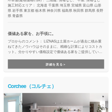
施工対応エリア：
北海道
千葉県
埼玉県
宮城県
富山県
山形
県
岩手県
東京都
栃木県
神奈川県
福島県
秋田県
群馬県
長野
県
青森県
価値ある家を、お手頃に。
プロからのコメント：
LIZNASは土屋ホームが過去に積み重
ねてきたノウハウはそのままに、精緻な計算によりコストカ
ット。分かりやすい価格設定で価値ある家をご提供していま
す。コストパフォーマンスに優れた家づくりを行いたい方に
はぴったりの建築会社です。
詳細を見る＞
Corchee（コルチェ）