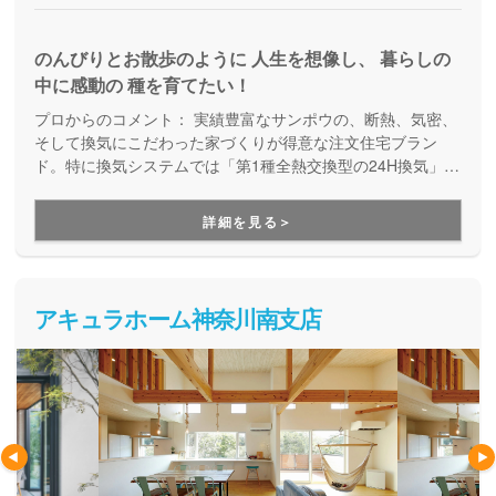
のんびりとお散歩のように 人生を想像し、 暮らしの
中に感動の 種を育てたい！
プロからのコメント：
実績豊富なサンポウの、断熱、気密、
そして換気にこだわった家づくりが得意な注文住宅ブラン
ド。特に換気システムでは「第1種全熱交換型の24H換気」を
採用し、花粉99.9%、PM2.5も98.5%カットと、非常に性能
の高い快適な住まいが実現します。土地探しから、女性目線
詳細を見る＞
の間取り提案、アフターサポートまで、親身な対応が好評で
す。
アキュラホーム神奈川南支店