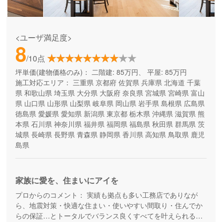
<ユーザ満足度>
8
/10点
坪単価(建物価格のみ)：
二階建: 85万円、 平屋: 85万円
施工対応エリア：
三重県
京都府
佐賀県
兵庫県
北海道
千葉
県
和歌山県
埼玉県
大分県
大阪府
奈良県
宮城県
宮崎県
富山
県
山口県
山形県
山梨県
岐阜県
岡山県
岩手県
島根県
広島県
徳島県
愛媛県
愛知県
新潟県
東京都
栃木県
沖縄県
滋賀県
熊
本県
石川県
神奈川県
福井県
福岡県
福島県
秋田県
群馬県
茨
城県
長崎県
長野県
青森県
静岡県
香川県
高知県
鳥取県
鹿児
島県
家族に愛を、住まいにアイを
プロからのコメント：
実績も拠点も多い工務店でありなが
ら、地震対策・快適な住まい・使いやすい間取り・住んでか
らの保証…とトータルでバランス良くすべてを叶えられる家