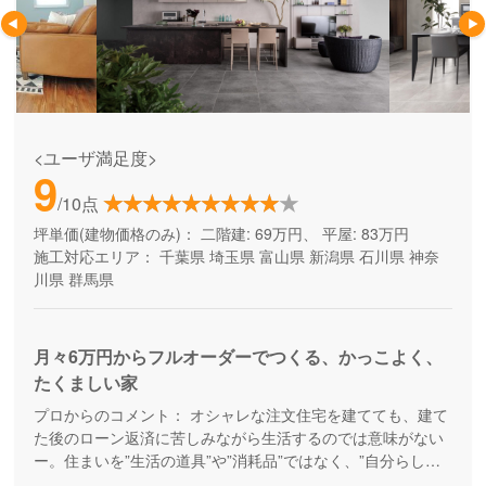
<ユーザ満足度>
9
/10点
坪単価(建物価格のみ)：
二階建: 69万円、 平屋: 83万円
施工対応エリア：
千葉県
埼玉県
富山県
新潟県
石川県
神奈
川県
群馬県
月々6万円からフルオーダーでつくる、かっこよく、
たくましい家
プロからのコメント：
オシャレな注文住宅を建てても、建て
た後のローン返済に苦しみながら生活するのでは意味がない
ー。住まいを”生活の道具”や”消耗品”ではなく、”自分らしさ
が満載の楽しい暮らしを実現するためのパートナー”として考