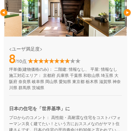
<ユーザ満足度>
8
/10点
坪単価(建物価格のみ)：
二階建: 情報なし、 平屋: 情報なし
施工対応エリア：
京都府
兵庫県
千葉県
和歌山県
埼玉県
大
阪府
奈良県
岐阜県
岡山県
愛知県
東京都
栃木県
滋賀県
神奈
川県
群馬県
茨城県
日本の住宅を「世界基準」に
プロからのコメント：
高性能・高耐震な住宅をコストパフォ
ーマンス良く建てたい！という方におススメなのがヤマト住
建さんです。日本の住宅の平均寿命は約30年と言われていま