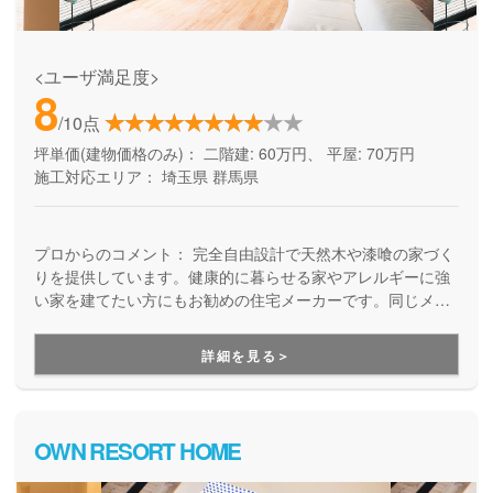
<ユーザ満足度>
8
/10点
坪単価(建物価格のみ)：
二階建: 60万円、 平屋: 70万円
施工対応エリア：
埼玉県
群馬県
プロからのコメント：
完全自由設計で天然木や漆喰の家づく
りを提供しています。健康的に暮らせる家やアレルギーに強
い家を建てたい方にもお勧めの住宅メーカーです。同じメー
カー内で、規格住宅も取り扱っているため、ご予算にも応じ
て様々なラインナップから家づくりをサポートしてくれま
詳細を見る＞
す。
OWN RESORT HOME