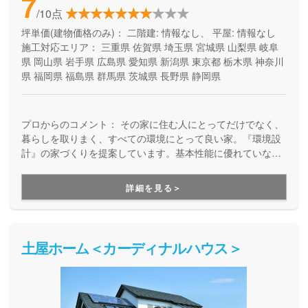
7
/10点
坪単価(建物価格のみ)：
二階建: 情報なし、 平屋: 情報なし
施工対応エリア：
三重県
佐賀県
埼玉県
宮城県
山梨県
岐阜
県
岡山県
岩手県
広島県
愛知県
新潟県
東京都
栃木県
神奈川
県
福岡県
福島県
群馬県
茨城県
長野県
静岡県
プロからのコメント：
その家に住む人にとってだけでなく、
暮らしを取りまく、すべての環境にとって良い家。『環境設
計』の家づくりを提案しています。基本性能に優れていなが
ら、自由設計を楽しめる高品質の住まい。安全で、健康快適
で、そしてエコな住宅を提供しています。
詳細を見る＞
土屋ホーム＜カーディナルハウス＞