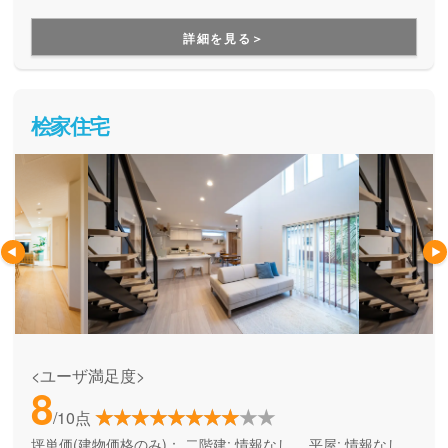
づくりができる住宅メーカーです。家族の成長に合わせて活
用できる間取り提案も得意なので、末長く安心して暮らせる
詳細を見る＞
住まいをお求めの方、安心できるプロにまるっとお任せした
い方にもお勧めしています。
桧家住宅
<ユーザ満足度>
8
/10点
坪単価(建物価格のみ)：
二階建: 情報なし、 平屋: 情報なし