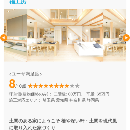
福工房
<ユーザ満足度>
8
/10点
坪単価(建物価格のみ)：
二階建: 60万円、 平屋: 65万円
施工対応エリア：
埼玉県
愛知県
神奈川県
静岡県
土間のある家にようこそ 檜や深い軒・土間を現代風
に取り入れた家づくり