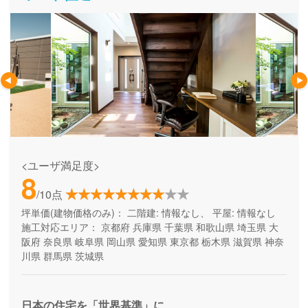
<ユーザ満足度>
8
/10点
坪単価(建物価格のみ)：
二階建: 情報なし、 平屋: 情報なし
施工対応エリア：
京都府
兵庫県
千葉県
和歌山県
埼玉県
大
阪府
奈良県
岐阜県
岡山県
愛知県
東京都
栃木県
滋賀県
神奈
川県
群馬県
茨城県
日本の住宅を「世界基準」に