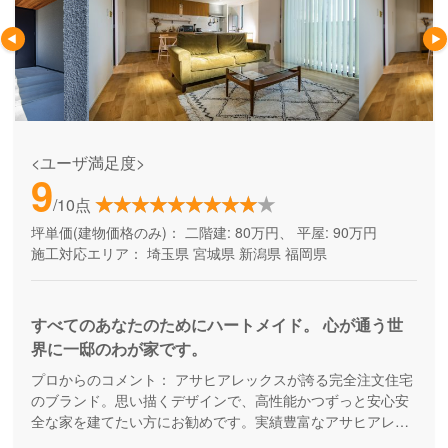
<ユーザ満足度>
9
/10点
坪単価(建物価格のみ)：
二階建: 80万円、 平屋: 90万円
施工対応エリア：
埼玉県
宮城県
新潟県
福岡県
すべてのあなたのためにハートメイド。 心が通う世
界に一邸のわが家です。
プロからのコメント：
アサヒアレックスが誇る完全注文住宅
のブランド。思い描くデザインで、高性能かつずっと安心安
全な家を建てたい方にお勧めです。実績豊富なアサヒアレッ
クスグループが、建てる時も住み始めてからも末長くサポー