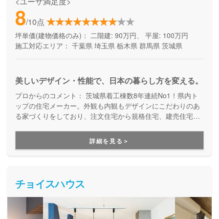
<ユーザ満足度>
8
/10点
坪単価(建物価格のみ)：
二階建: 90万円、 平屋: 100万円
施工対応エリア：
千葉県
埼玉県
栃木県
群馬県
茨城県
美しいデザイン・性能で、日本の暮らし方を変える。
プロからのコメント：
茨城県着工棟数8年連続No1！県内ト
ップの住宅メーカー。外観も内観もデザインにこだわりのあ
る家づくりをしており、注文住宅から規格住宅、建売住宅ま
で幅広く対応しています。不動産情報にもに大きな強みがあ
り、土地探しから始める方には多彩な800種ものプランの中
詳細を見る＞
から選択可能。建てた後も、30年の長期保証・24時間365日
サポートサービスと、心強い家づくりパートナーです。
チョイスハウス