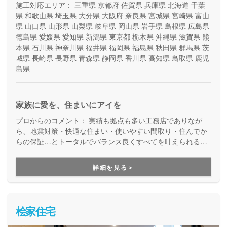
施工対応エリア：
三重県
京都府
佐賀県
兵庫県
北海道
千葉
県
和歌山県
埼玉県
大分県
大阪府
奈良県
宮城県
宮崎県
富山
県
山口県
山形県
山梨県
岐阜県
岡山県
岩手県
島根県
広島県
徳島県
愛媛県
愛知県
新潟県
東京都
栃木県
沖縄県
滋賀県
熊
本県
石川県
神奈川県
福井県
福岡県
福島県
秋田県
群馬県
茨
城県
長崎県
長野県
青森県
静岡県
香川県
高知県
鳥取県
鹿児
島県
家族に愛を、住まいにアイを
プロからのコメント：
実績も拠点も多い工務店でありなが
ら、地震対策・快適な住まい・使いやすい間取り・住んでか
らの保証…とトータルでバランス良くすべてを叶えられる家
づくりができる住宅メーカーです。家族の成長に合わせて活
用できる間取り提案も得意なので、末長く安心して暮らせる
詳細を見る＞
住まいをお求めの方、安心できるプロにまるっとお任せした
い方にもお勧めしています。
桧家住宅