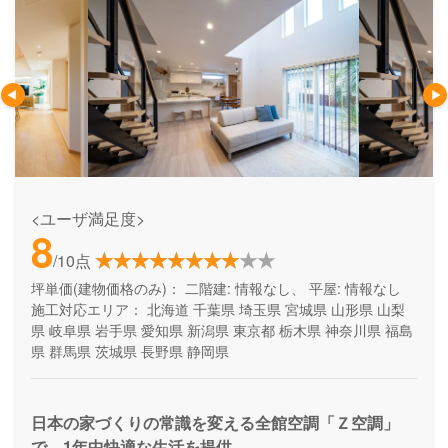
<ユーザ満足度>
8
/10点
坪単価(建物価格のみ)：
二階建: 情報なし、 平屋: 情報なし
施工対応エリア：
北海道
千葉県
埼玉県
宮城県
山形県
山梨
県
岐阜県
岩手県
愛知県
新潟県
東京都
栃木県
神奈川県
福島
県
群馬県
茨城県
長野県
静岡県
日本の家づくりの常識を変える全館空調「Ｚ空調」
で、1年中快適な生活を提供。