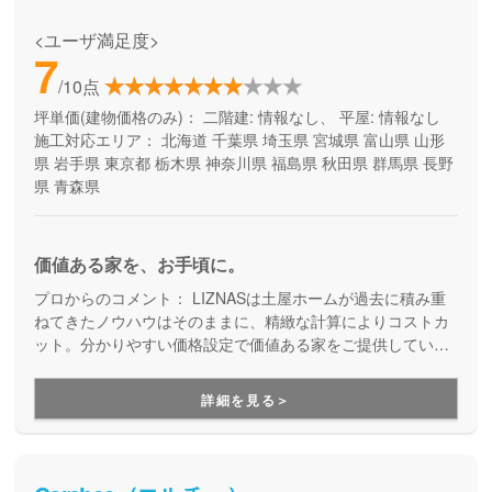
<ユーザ満足度>
7
/10点
坪単価(建物価格のみ)：
二階建: 情報なし、 平屋: 情報なし
施工対応エリア：
北海道
千葉県
埼玉県
宮城県
富山県
山形
県
岩手県
東京都
栃木県
神奈川県
福島県
秋田県
群馬県
長野
県
青森県
価値ある家を、お手頃に。
プロからのコメント：
LIZNASは土屋ホームが過去に積み重
ねてきたノウハウはそのままに、精緻な計算によりコストカ
ット。分かりやすい価格設定で価値ある家をご提供していま
す。コストパフォーマンスに優れた家づくりを行いたい方に
はぴったりの建築会社です。
詳細を見る＞