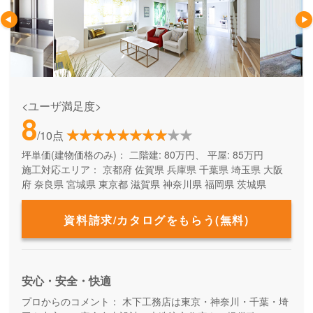
<ユーザ満足度>
8
/10点
坪単価(建物価格のみ)：
二階建: 80万円、 平屋: 85万円
施工対応エリア：
京都府
佐賀県
兵庫県
千葉県
埼玉県
大阪
府
奈良県
宮城県
東京都
滋賀県
神奈川県
福岡県
茨城県
資料請求/カタログをもらう(無料)
安心・安全・快適
プロからのコメント：
木下工務店は東京・神奈川・千葉・埼