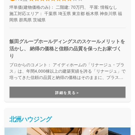
坪単価(建物価格のみ)：
二階建: 70万円、 平屋: 情報なし
施工対応エリア：
千葉県
埼玉県
東京都
栃木県
神奈川県
福
岡県
群馬県
茨城県
飯田グループホールディングスのスケールメリットを
活かし、 納得の価格と信頼の品質を保ったお家づく
り
プロからのコメント：
アイディホームの「リナージュ・プラ
ス」は、年間4,000棟以上の建築実績を誇る「リナージュ」で
培ってきた信頼の品質と納得の価格はそのままに、プラスα
の家づくりが叶う住まいです。豊富なプランからセレクトす
ることで、納得価格で世界にひとつの住まいが完成します。
詳細を見る＞
北洲ハウジング