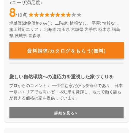
<ユーザ満足度>
8
/10点
坪単価(建物価格のみ)：
二階建: 情報なし、 平屋: 情報なし
施工対応エリア：
北海道
埼玉県
宮城県
岩手県
栃木県
福島
県
茨城県
青森県
資料請求/カタログをもらう(無料)
厳しい自然環境への適応力を重視した家づくりを
プロからのコメント：
一生住む家だから長寿命であり、日本
一寒いエリアでも高い省エネ効果を発揮し、地元で働く誰も
が買える価格の家を提供しています。
詳細を見る＞