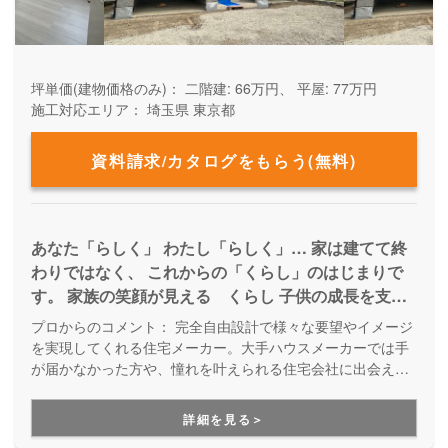
坪単価(建物価格のみ)：
二階建: 66万円、 平屋: 77万円
施工対応エリア：
埼玉県
東京都
資料請求/カタログをもらう(無料)
あなた「らしく」 わたし「らしく」… 家は建てて終
わりではなく、 これからの「くらし」のはじまりで
す。 家族の笑顔が見える くらし 子供の成長を支え
る くらし ペットとのたのしい くらし… それぞれ
プロからのコメント：
完全自由設計で様々な要望やイメージ
理想のくらしがあると思います。 その「くらす」こ
を実現してくれる住宅メーカー。大手ハウスメーカーでは手
とについて、わたしたちは一緒に寄り添い考えていき
が届かなかった方や、憧れを叶えられる住宅会社に出会えな
かった方も必見です。新築だけでなく、中古物件購入＋リフ
たい。 「らしく くらす」すまいづくりを、全力で
ォームにも対応しています。「こんな家が建てたい！」「こ
お手伝いしていきます。
詳細を見る＞
んな暮らしがしたい！」という思いに寄り添い、設計士さん