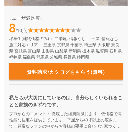
<ユーザ満足度>
8
/10点
坪単価(建物価格のみ)：
二階建: 情報なし、 平屋: 情報なし
施工対応エリア：
三重県
京都府
千葉県
埼玉県
大阪府
奈良
県
宮城県
富山県
山形県
山梨県
新潟県
栃木県
滋賀県
石川県
福井県
福島県
群馬県
茨城県
長野県
静岡県
資料請求/カタログをもらう(無料)
私たちが大切にしているのは、自分らしくいられるこ
とと家族のきずなです。
プロからのコメント：
徹底した経費削減により、低価格で高
性能な住宅を提供しています。平屋から40坪以上の広さま
で、豊富なプランの中からお客様の要望に合わせた家づくり