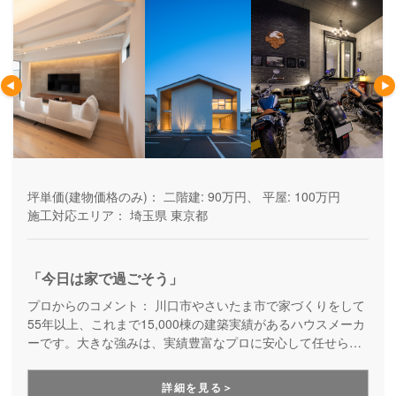
坪単価(建物価格のみ)：
二階建: 90万円、 平屋: 100万円
施工対応エリア：
埼玉県
東京都
「今日は家で過ごそう」
プロからのコメント：
川⼝市やさいたま市で家づくりをして
55年以上、これまで15,000棟の建築実績があるハウスメーカ
ーです。大きな強みは、実績豊富なプロに安心して任せられ
ること、高性能住宅で快適に過ごせること、アフターサポー
トが徹底していること。スタッフの雰囲気がアットホームで
詳細を見る＞