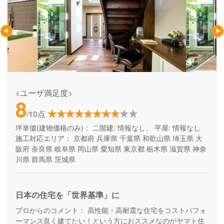
<ユーザ満足度>
8
/10点
坪単価(建物価格のみ)：
二階建: 情報なし、 平屋: 情報なし
施工対応エリア：
京都府
兵庫県
千葉県
和歌山県
埼玉県
大
阪府
奈良県
岐阜県
岡山県
愛知県
東京都
栃木県
滋賀県
神奈
川県
群馬県
茨城県
日本の住宅を「世界基準」に
プロからのコメント：
高性能・高耐震な住宅をコストパフォ
ーマンス良く建てたい！という方におススメなのがヤマト住