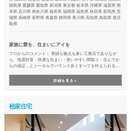
徳島県
愛媛県
愛知県
新潟県
東京都
栃木県
沖縄県
滋賀県
熊
本県
石川県
神奈川県
福井県
福岡県
福島県
秋田県
群馬県
茨
城県
長崎県
長野県
青森県
静岡県
香川県
高知県
鳥取県
鹿児
島県
家族に愛を、住まいにアイを
プロからのコメント：
実績も拠点も多い工務店でありなが
ら、地震対策・快適な住まい・使いやすい間取り・住んでか
らの保証…とトータルでバランス良くすべてを叶えられる家
づくりができる住宅メーカーです。家族の成長に合わせて活
用できる間取り提案も得意なので、末長く安心して暮らせる
詳細を見る＞
住まいをお求めの方、安心できるプロにまるっとお任せした
い方にもお勧めしています。
桧家住宅