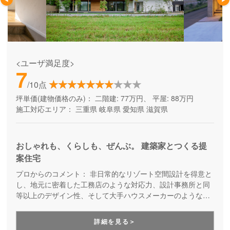
<ユーザ満足度>
7
/10点
坪単価(建物価格のみ)：
二階建: 77万円、 平屋: 88万円
施工対応エリア：
三重県
岐阜県
愛知県
滋賀県
おしゃれも、くらしも、ぜんぶ。 建築家とつくる提
案住宅
プロからのコメント：
非日常的なリゾート空間設計を得意と
し、地元に密着した工務店のような対応力、設計事務所と同
等以上のデザイン性、そして大手ハウスメーカーのような設
備やアフターサービスを兼ね備えた注文住宅メーカーです。
厳密な現場管理により無駄なコストを徹底的にカットし、適
詳細を見る＞
正価格で理想の暮らしを実現します。