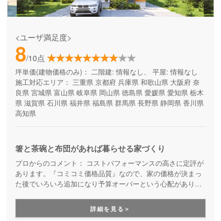
<ユーザ満足度>
8
/10点
坪単価(建物価格のみ)：
二階建: 情報なし、 平屋: 情報なし
施工対応エリア：
三重県
京都府
兵庫県
和歌山県
大阪府
奈
良県
宮城県
富山県
岐阜県
岡山県
徳島県
愛媛県
愛知県
栃木
県
滋賀県
石川県
福井県
福島県
群馬県
長野県
静岡県
香川県
高知県
箸と茶碗と布団があれば暮らせる家づくり
プロからのコメント：
コストパフォーマンスの高さに定評が
あります。『コミコミ価格品質』なので、家の価格が決まっ
た後でいろいろ追加になり予算オーバーという心配がありま
せん。ただのローコスト住宅ではない、高品質・高性能も叶
える家づくりです。
詳細を見る＞