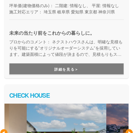
坪単価(建物価格のみ)：
二階建: 情報なし、 平屋: 情報なし
施工対応エリア：
埼玉県
岐阜県
愛知県
東京都
神奈川県
未来の当たり前をこれからの暮らしに。
プロからのコメント：
ネクストハウスさんは、明確な見積も
りを可能にする”オリジナルオーダーシステム”を採用してい
ます。建築面積によって値段が決まるので、見積もりもスピ
ードアップ。これにより、時間的コストアップを抑えられて
いるので、早く新しい家に入居したいという方に特におスス
詳細を見る＞
メです！
CHECK HOUSE