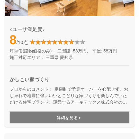
<ユーザ満足度>
8
/10点
坪単価(建物価格のみ)：
二階建: 53万円、 平屋: 58万円
施工対応エリア：
三重県
愛知県
かしこい家づくり
プロからのコメント：
定額制で予算オーバーを心配せず、お
しゃれで地震に強いいいとこどりな家づくりを楽しんでいた
だける住宅ブランド。運営するアーキテックス株式会社のア
フターフォロー専門チーム「アーキテックスカスタマー」
が、家を建てた後のお悩みにも、修繕などの知識に長けた精
詳細を見る＞
鋭が確かな技術で細やかに対応してくれます。