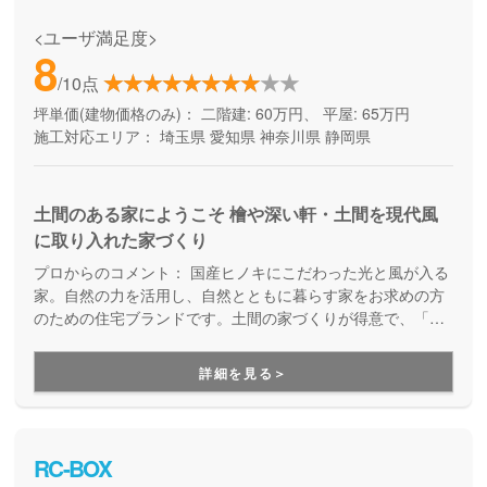
<ユーザ満足度>
8
/10点
坪単価(建物価格のみ)：
二階建: 60万円、 平屋: 65万円
施工対応エリア：
埼玉県
愛知県
神奈川県
静岡県
土間のある家にようこそ 檜や深い軒・土間を現代風
に取り入れた家づくり
プロからのコメント：
国産ヒノキにこだわった光と風が入る
家。自然の力を活用し、自然とともに暮らす家をお求めの方
のための住宅ブランドです。土間の家づくりが得意で、「た
だいま」「おかえり」が自然に聞こえてくる温かい家族の家
をご提案しています。ベビーカーそのままで玄関に入れる、
詳細を見る＞
アウトドアグッズを収納できる、そんな暮らしが変わる住ま
いが適正価格で建てられることが大きな魅力になっていま
す。
RC-BOX