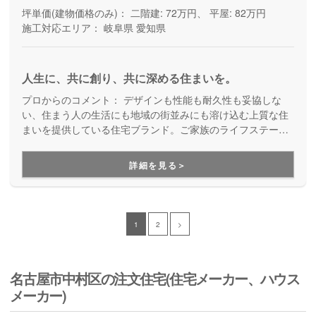
坪単価(建物価格のみ)：
二階建: 72万円、 平屋: 82万円
施工対応エリア：
岐阜県
愛知県
人生に、共に創り、共に深める住まいを。
プロからのコメント：
デザインも性能も耐久性も妥協しな
い、住まう人の生活にも地域の街並みにも溶け込む上質な住
まいを提供している住宅ブランド。ご家族のライフステージ
の変化や万が一の災害も恐れることなく、安心して末長く受
け継いでいける美しい住まいを提案しています。
詳細を見る＞
1
2
>
名古屋市中村区の注文住宅(住宅メーカー、ハウス
メーカー)