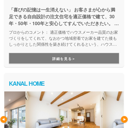
「喜びの記憶は一生消えない」 お客さまが心から満
足できる自由設計の注文住宅を適正価格で建て、30
年・50年・100年と安心してすんでいただきたい。 そ
の全ての夢を叶えるのが 私たちアッシュホームで
プロからのコメント：
適正価格でハウスメーカー品質のお家
す。 ※品質とデザイン性を高めたハウスメーカーの良
づくりをしてくれて、なおかつ地域密着でお家を建てた後も
さと、価格を抑え地域に密着した工務店の良さを融合
しっかりとした関係性を築き続けてくれるという、ハウスメ
ーカーと工務店の良いところ取りをしているのがアッシュホ
させた住宅を実現できるホームビルダーです。
ームです。土地探しや資金計画についてのセミナーを行い、
詳細を見る＞
お客様にもお家づくりの知識を持って頂いた上で一緒にお家
づくりを考えていくという進め方をしているので、お客様自
身も納得してお家づくりを進めることが出来ます。
KANAL HOME