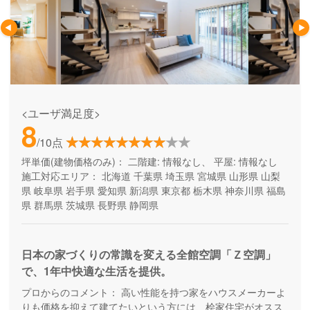
<ユーザ満足度>
8
/10点
坪単価(建物価格のみ)：
二階建: 情報なし、 平屋: 情報なし
施工対応エリア：
北海道
千葉県
埼玉県
宮城県
山形県
山梨
県
岐阜県
岩手県
愛知県
新潟県
東京都
栃木県
神奈川県
福島
県
群馬県
茨城県
長野県
静岡県
日本の家づくりの常識を変える全館空調「Ｚ空調」
で、1年中快適な生活を提供。
プロからのコメント：
高い性能を持つ家をハウスメーカーよ
りも価格を抑えて建てたいという方には、桧家住宅がオスス