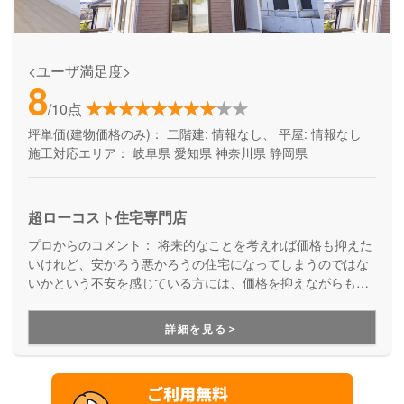
<ユーザ満足度>
8
/10点
坪単価(建物価格のみ)：
二階建: 情報なし、 平屋: 情報なし
施工対応エリア：
岐阜県
愛知県
神奈川県
静岡県
超ローコスト住宅専門店
プロからのコメント：
将来的なことを考えれば価格も抑えた
いけれど、安かろう悪かろうの住宅になってしまうのではな
いかという不安を感じている方には、価格を抑えながらも良
質なお家づくりを実現しているニコニコ住宅をオススメしま
す。ニコニコ住宅では、価格を抑えるために素材の質を落と
詳細を見る＞
すのではなく、全国の工務店との共同仕入れを行い、多方面
の業者から協力を得ることで、品質を保ったままコストを抑
える工夫をしています。土地提案も一緒にしてくれて、お家
づくりを総合的にご提案することを得意としている会社で