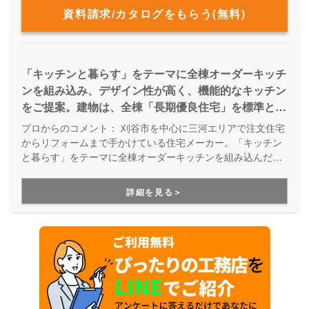
資料請求/カタログをもらう(無料)
「キッチンと暮らす」をテーマに全棟オーダーキッチ
ンを組み込み、デザイン性が高く、機能的なキッチン
をご提案。建物は、全棟「長期優良住宅」を標準と
し、末永く快適に暮らせる家、そしてメンテナンスの
プロからのコメント：
刈谷市を中心に三河エリアで注文住宅
しやすい家をつくります。 予算を抑えて、内装はお
からリフォームまで手かけている住宅メーカー。「キッチン
洒落に、構造も頑丈で、省エネで断熱性の高い家がい
と暮らす」をテーマに全棟オーダーキッチンを組み込んだ家
を提案しています。地元の工務店として、人の繋がりを大切
い。さらに「キッチン」にもこだわりたい！という家
に、一棟づつ丁寧な家づくり。手が届く価格でオーダーキッ
づくりが出来る。
詳細を見る＞
チンを組み込んだ理想の家を建てられる点が大きな強みで
す。