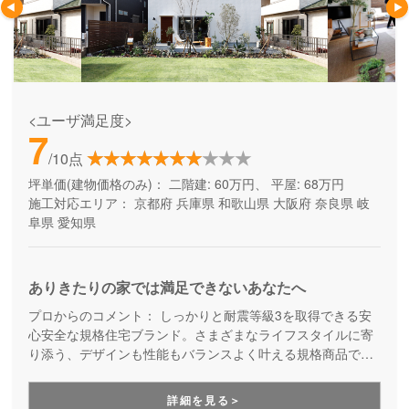
<ユーザ満足度>
7
/10点
坪単価(建物価格のみ)：
二階建: 60万円、 平屋: 68万円
施工対応エリア：
京都府
兵庫県
和歌山県
大阪府
奈良県
岐
阜県
愛知県
ありきたりの家では満足できないあなたへ
プロからのコメント：
しっかりと耐震等級3を取得できる安
心安全な規格住宅ブランド。さまざまなライフスタイルに寄
り添う、デザインも性能もバランスよく叶える規格商品で
す。コストを抑えて良い家を建てたい方にご満足いただいて
います。
詳細を見る＞