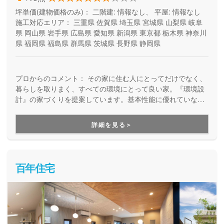
坪単価(建物価格のみ)：
二階建: 情報なし、 平屋: 情報なし
施工対応エリア：
三重県
佐賀県
埼玉県
宮城県
山梨県
岐阜
県
岡山県
岩手県
広島県
愛知県
新潟県
東京都
栃木県
神奈川
県
福岡県
福島県
群馬県
茨城県
長野県
静岡県
プロからのコメント：
その家に住む人にとってだけでなく、
暮らしを取りまく、すべての環境にとって良い家。『環境設
計』の家づくりを提案しています。基本性能に優れていなが
ら、自由設計を楽しめる高品質の住まい。安全で、健康快適
で、そしてエコな住宅を提供しています。
詳細を見る＞
百年住宅