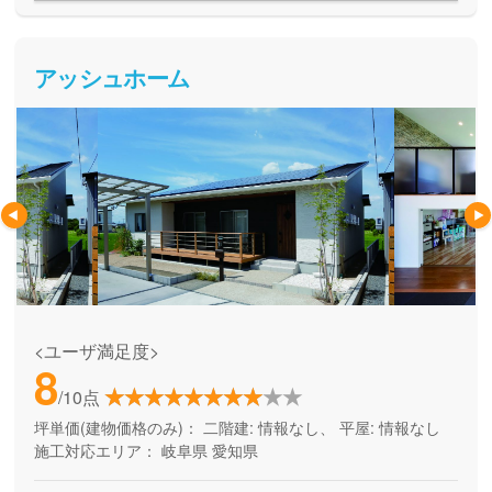
アッシュホーム
<ユーザ満足度>
8
/10点
坪単価(建物価格のみ)：
二階建: 情報なし、 平屋: 情報なし
施工対応エリア：
岐阜県
愛知県