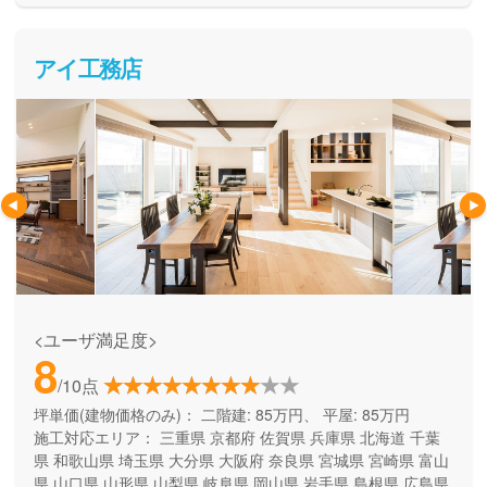
アイ工務店
<ユーザ満足度>
8
/10点
坪単価(建物価格のみ)：
二階建: 85万円、 平屋: 85万円
施工対応エリア：
三重県
京都府
佐賀県
兵庫県
北海道
千葉
県
和歌山県
埼玉県
大分県
大阪府
奈良県
宮城県
宮崎県
富山
県
山口県
山形県
山梨県
岐阜県
岡山県
岩手県
島根県
広島県