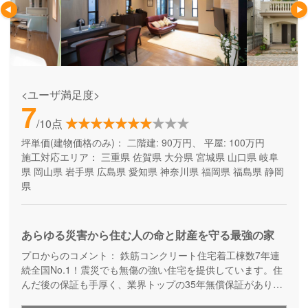
<ユーザ満足度>
7
/10点
坪単価(建物価格のみ)：
二階建: 90万円、 平屋: 100万円
施工対応エリア：
三重県
佐賀県
大分県
宮城県
山口県
岐阜
県
岡山県
岩手県
広島県
愛知県
神奈川県
福岡県
福島県
静岡
県
あらゆる災害から住む人の命と財産を守る最強の家
プロからのコメント：
鉄筋コンクリート住宅着工棟数7年連
続全国No.1！震災でも無傷の強い住宅を提供しています。住
んだ後の保証も手厚く、業界トップの35年無償保証があり、
万が一全壊しても保証内で建て替えが可能です。しっかりと