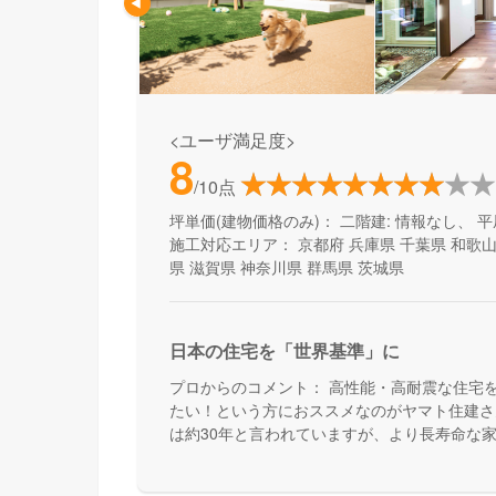
<ユーザ満足度>
8
/10点
坪単価(建物価格のみ)：
二階建: 情報なし、 平
施工対応エリア：
京都府
兵庫県
千葉県
和歌
県
滋賀県
神奈川県
群馬県
茨城県
日本の住宅を「世界基準」に
プロからのコメント：
高性能・高耐震な住宅
たい！という方におススメなのがヤマト住建さ
は約30年と言われていますが、より長寿命な
んです。