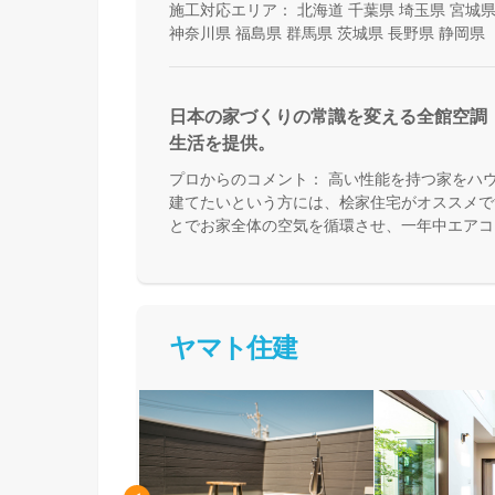
施工対応エリア：
北海道
千葉県
埼玉県
宮城
神奈川県
福島県
群馬県
茨城県
長野県
静岡県
日本の家づくりの常識を変える全館空調
生活を提供。
プロからのコメント：
高い性能を持つ家をハ
建てたいという方には、桧家住宅がオススメで
とでお家全体の空気を循環させ、一年中エアコ
来る住まいづくりをしています。Z空調の性能
体験した上で納得してお家づくりを進めること
足を運んで体験してみてください。
ヤマト住建