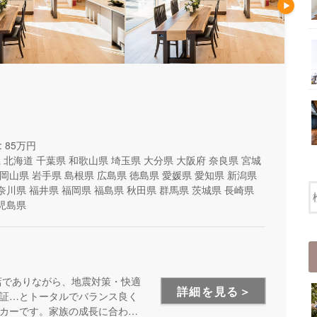
 85万円
県
北海道
千葉県
和歌山県
埼玉県
大分県
大阪府
奈良県
宮城
岡山県
岩手県
島根県
広島県
徳島県
愛媛県
愛知県
新潟県
奈川県
福井県
福岡県
福島県
秋田県
群馬県
茨城県
長崎県
児島県
店でありながら、地震対策・快適
詳細を見る＞
証…とトータルでバランス良く
カーです。家族の成長に合わせ