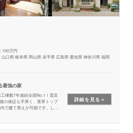
 100万円
県
山口県
岐阜県
岡山県
岩手県
広島県
愛知県
神奈川県
福岡
る最強の家
工棟数7年連続全国No.1！震災
詳細を見る＞
後の保証も手厚く、業界トップ
証内で建て替えが可能です。しっ
たい方にオススメです。