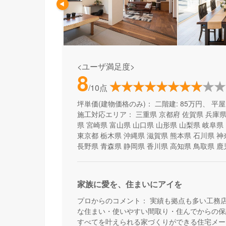
<ユーザ満足度>
8
/10点
坪単価(建物価格のみ)：
二階建: 85万円、 平屋:
施工対応エリア：
三重県
京都府
佐賀県
兵庫
県
宮崎県
富山県
山口県
山形県
山梨県
岐阜県
東京都
栃木県
沖縄県
滋賀県
熊本県
石川県
神
長野県
青森県
静岡県
香川県
高知県
鳥取県
鹿
家族に愛を、住まいにアイを
プロからのコメント：
実績も拠点も多い工務
な住まい・使いやすい間取り・住んでからの保
すべてを叶えられる家づくりができる住宅メー