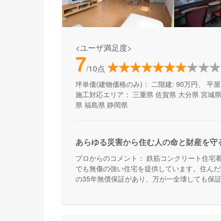
<ユーザ満足度>
7
/10点
坪単価(建物価格のみ)：
二階建: 90万円、 平屋:
施工対応エリア：
三重県
佐賀県
大分県
宮城
県
福島県
静岡県
あらゆる災害から住む人の命と財産を守
プロからのコメント：
鉄筋コンクリート住宅着
でも無傷の強い住宅を提供しています。住んだ
の35年無償保証があり、万が一全壊しても保
かりとした災害対策で安心できる家づくりをし