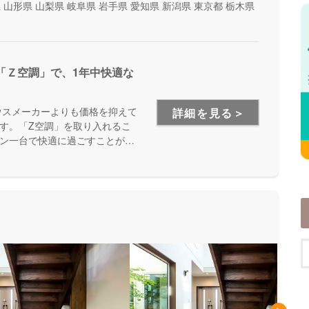
県
山形県
山梨県
岐阜県
岩手県
愛知県
新潟県
東京都
栃木県
「Ｚ空調」で、1年中快適な
ウスメーカーよりも価格を抑えて
詳細を見る＞
す。「Z空調」を取り入れるこ
ン一台で快適に過ごすことが出
を体験できる施設もあるので、
が出来ます。是非一度、実際に