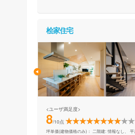
て活用できる間取り提案も得意なので、末長く
めの方、安心できるプロにまるっとお任せした
桧家住宅
<ユーザ満足度>
8
/10点
坪単価(建物価格のみ)：
二階建: 情報なし、 平