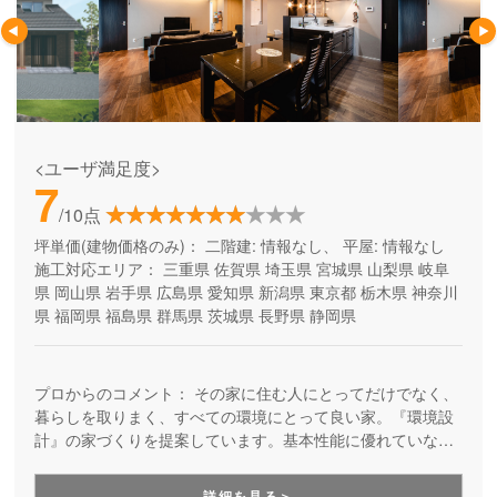
<ユーザ満足度>
7
/10点
坪単価(建物価格のみ)：
二階建: 情報なし、 平屋: 情報なし
施工対応エリア：
三重県
佐賀県
埼玉県
宮城県
山梨県
岐阜
県
岡山県
岩手県
広島県
愛知県
新潟県
東京都
栃木県
神奈川
県
福岡県
福島県
群馬県
茨城県
長野県
静岡県
プロからのコメント：
その家に住む人にとってだけでなく、
暮らしを取りまく、すべての環境にとって良い家。『環境設
計』の家づくりを提案しています。基本性能に優れていなが
ら、自由設計を楽しめる高品質の住まい。安全で、健康快適
で、そしてエコな住宅を提供しています。
詳細を見る＞