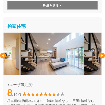
用できる間取り提案も得意なので、末長く安心して暮らせる
詳細を見る＞
住まいをお求めの方、安心できるプロにまるっとお任せした
い方にもお勧めしています。
桧家住宅
<ユーザ満足度>
8
/10点
坪単価(建物価格のみ)：
二階建: 情報なし、 平屋: 情報なし