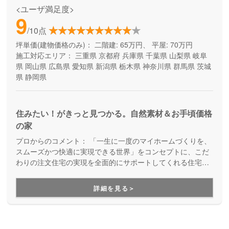
<ユーザ満足度>
9
/10点
坪単価(建物価格のみ)：
二階建: 65万円、 平屋: 70万円
施工対応エリア：
三重県
京都府
兵庫県
千葉県
山梨県
岐阜
県
岡山県
広島県
愛知県
新潟県
栃木県
神奈川県
群馬県
茨城
県
静岡県
住みたい！がきっと見つかる。自然素材＆お手頃価格
の家
プロからのコメント：
「一生に一度のマイホームづくりを、
スムーズかつ快適に実現できる世界」をコンセプトに、こだ
わりの注文住宅の実現を全面的にサポートしてくれる住宅メ
ーカー。土地探しや資金計画から、高デザイン・高性能・高
耐久の安心快適な住まいづくり、暮らし始めた後のメンテナ
詳細を見る＞
ンスや将来的なリフォームのことまで、まるっとお任せいた
だけます。