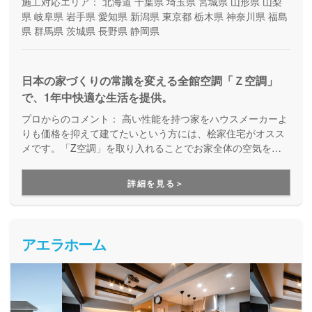
施工対応エリア：
北海道
千葉県
埼玉県
宮城県
山形県
山梨
県
岐阜県
岩手県
愛知県
新潟県
東京都
栃木県
神奈川県
福島
県
群馬県
茨城県
長野県
静岡県
日本の家づくりの常識を変える全館空調「Ｚ空調」
で、1年中快適な生活を提供。
プロからのコメント：
高い性能を持つ家をハウスメーカーよ
りも価格を抑えて建てたいという方には、桧家住宅がオスス
メです。「Z空調」を取り入れることでお家全体の空気を循
環させ、一年中エアコン一台で快適に過ごすことが出来る住
まいづくりをしています。Z空調の性能を体験できる施設も
詳細を見る＞
あるので、体験した上で納得してお家づくりを進めることが
出来ます。是非一度、実際に足を運んで体験してみてくださ
い。
アエラホーム