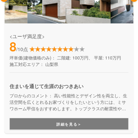
<ユーザ満足度>
8
/10点
坪単価(建物価格のみ)：
二階建: 100万円、 平屋: 110万円
施工対応エリア：
山梨県
住まいを通じて生涯のおつきあい
プロからのコメント：
高い性能性とデザイン性を両立し、生
活空間を広くとれるお家づくりをしたいという方には、ミサ
ワホーム甲信をおすすめします。トップクラスの耐震性や断
熱性を持つ住宅を実現でき、また保証にも強いのでアフター
フォローも充実しています。さらには、多くの土地情報を持
詳細を見る＞
っており、県内の住宅メーカーの中でも特に土地情報に強い
ので、土地からお探しのお客様も安心してお任せ出来ます。