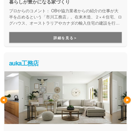
暮らしが豊かになる家づくり
プロからのコメント：
OBや協力業者からの紹介の仕事が大
半を占めるという「市川工務店」。在来木造、２×４住宅、ロ
グハウス、オーストラリアやカナダの輸入住宅の建設を行っ
ています。夏暑く、冬寒い山梨で快適に暮らせる性能を備
え、「自由な間取り」と「好きなモノ」に囲まれた自分らし
詳細を見る＞
さ（こだわり）を大切にした住まいを実現している地元工務
店です。
auka工務店