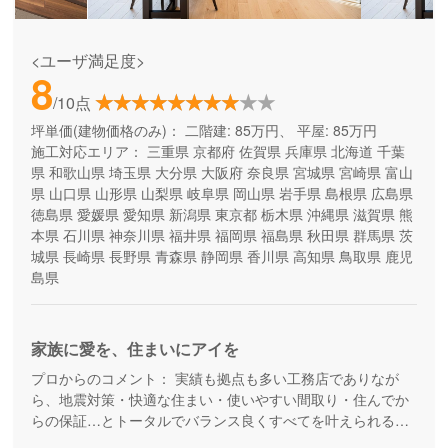
<ユーザ満足度>
8
/10点
坪単価(建物価格のみ)：
二階建: 85万円、 平屋: 85万円
施工対応エリア：
三重県
京都府
佐賀県
兵庫県
北海道
千葉
県
和歌山県
埼玉県
大分県
大阪府
奈良県
宮城県
宮崎県
富山
県
山口県
山形県
山梨県
岐阜県
岡山県
岩手県
島根県
広島県
徳島県
愛媛県
愛知県
新潟県
東京都
栃木県
沖縄県
滋賀県
熊
本県
石川県
神奈川県
福井県
福岡県
福島県
秋田県
群馬県
茨
城県
長崎県
長野県
青森県
静岡県
香川県
高知県
鳥取県
鹿児
島県
家族に愛を、住まいにアイを
プロからのコメント：
実績も拠点も多い工務店でありなが
ら、地震対策・快適な住まい・使いやすい間取り・住んでか
らの保証…とトータルでバランス良くすべてを叶えられる家
づくりができる住宅メーカーです。家族の成長に合わせて活