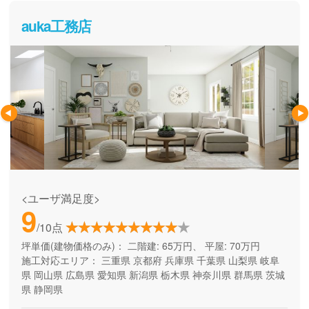
auka工務店
<ユーザ満足度>
9
/10点
坪単価(建物価格のみ)：
二階建: 65万円、 平屋: 70万円
施工対応エリア：
三重県
京都府
兵庫県
千葉県
山梨県
岐阜
県
岡山県
広島県
愛知県
新潟県
栃木県
神奈川県
群馬県
茨城
県
静岡県