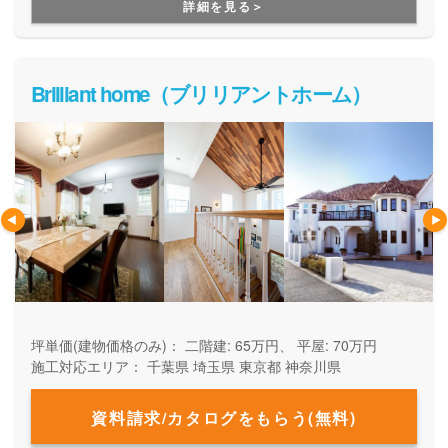
詳細を見る＞
ご家族の暮らしに合った使いやすい動線や収納にもこだわっ
た、女性目線でも嬉しい家づくりです。
Brilliant home（ブリリアントホーム）
坪単価(建物価格のみ)：
二階建: 65万円、 平屋: 70万円
施工対応エリア：
千葉県
埼玉県
東京都
神奈川県
資料請求/カタログをもらう(無料)