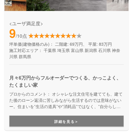
<ユーザ満足度>
9
/10点
坪単価(建物価格のみ)：
二階建: 69万円、 平屋: 83万円
施工対応エリア：
千葉県
埼玉県
富山県
新潟県
石川県
神奈
川県
群馬県
月々6万円からフルオーダーでつくる、かっこよく、
たくましい家
プロからのコメント：
オシャレな注文住宅を建てても、建て
た後のローン返済に苦しみながら生活するのでは意味がない
ー。住まいを”生活の道具”や”消耗品”ではなく、”自分らしさ
が満載の楽しい暮らしを実現するためのパートナー”として考
え、デザイン性とコストパフォーマンスの両立を実現してく
詳細を見る＞
れるブランドです。月々無理なくお支払いできる価格で、理
想の家づくりを叶えてくれます。