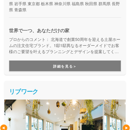
県
岩手県
東京都
栃木県
神奈川県
福島県
秋田県
群馬県
長野
県
青森県
世界で一つ、あなただけの家
プロからのコメント：
北海道で創業50周年を迎える土屋ホー
ムの注文住宅ブランド。1邸1邸異なるオーダーメイドでお客
様のご要望を叶えるプランニングとデザインを提案してくれ
ます。
詳細を見る＞
リブワーク