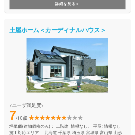
で、そしてエコな住宅を提供しています。
詳細を見る＞
土屋ホーム＜カーディナルハウス＞
<ユーザ満足度>
7
/10点
坪単価(建物価格のみ)：
二階建: 情報なし、 平屋: 情報なし
施工対応エリア：
北海道
千葉県
埼玉県
宮城県
富山県
山形