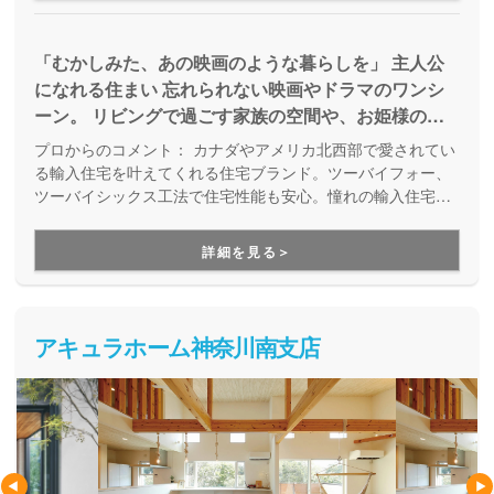
「むかしみた、あの映画のような暮らしを」 主人公
になれる住まい 忘れられない映画やドラマのワンシ
ーン。 リビングで過ごす家族の空間や、お姫様のよ
うに階段を降りてくる姿… あなたの憧れを、私たち
プロからのコメント：
カナダやアメリカ北西部で愛されてい
と一緒に叶えませんか。
る輸入住宅を叶えてくれる住宅ブランド。ツーバイフォー、
ツーバイシックス工法で住宅性能も安心。憧れの輸入住宅で
主人公になれる住まいを提供しています。
詳細を見る＞
アキュラホーム神奈川南支店