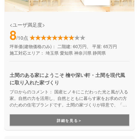
<ユーザ満足度>
8
/10点
坪単価(建物価格のみ)：
二階建: 60万円、 平屋: 65万円
施工対応エリア：
埼玉県
愛知県
神奈川県
静岡県
土間のある家にようこそ 檜や深い軒・土間を現代風
に取り入れた家づくり
プロからのコメント：
国産ヒノキにこだわった光と風が入る
家。自然の力を活用し、自然とともに暮らす家をお求めの方
のための住宅ブランドです。土間の家づくりが得意で、「た
だいま」「おかえり」が自然に聞こえてくる温かい家族の家
をご提案しています。ベビーカーそのままで玄関に入れる、
詳細を見る＞
アウトドアグッズを収納できる、そんな暮らしが変わる住ま
いが適正価格で建てられることが大きな魅力になっていま
す。