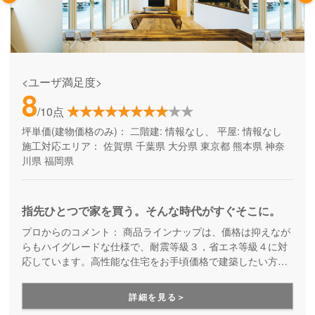
<ユーザ満足度>
8
/10点
坪単価(建物価格のみ)：
二階建: 情報なし、 平屋: 情報なし
施工対応エリア：
佐賀県
千葉県
大分県
東京都
熊本県
神奈
川県
福岡県
指先ひとつで家を買う。そんな時代がすぐそこに。
プロからのコメント：
商品ラインナップは、価格は抑えなが
らもハイグレードな仕様で、耐震等級３，省エネ等級４に対
応しています。高性能な住宅をお手頃価格で建築したい方は
ぜひ一度はご覧になってみてください。
詳細を見る＞