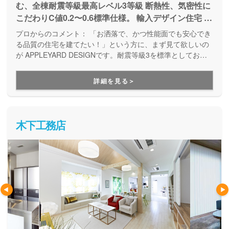
む、全棟耐震等級最高レベル3等級 断熱性、気密性に
こだわりC値0.2〜0.6標準仕様。 輸入デザイン住宅 自
然素材、無垢材ドア、無垢フローリングを標準。 資
プロからのコメント：
「お洒落で、かつ性能面でも安心でき
産価値が落ちない、輸入デザイン住宅、100年住める
る品質の住宅を建てたい！」という方に、まず見て欲しいの
家。インテリアコーディネーターと一緒に詳細な打ち
が APPLEYARD DESIGNです。耐震等級3を標準としてお
り、壁に断熱材を充填することで高気密高断熱を実現するな
合わせを実施
ど、満足のいく高性能なお家づくりが出来ます。また、自社
詳細を見る＞
設計・自社施工なので、ご予算に合わせてオーダーメイドの
お家づくりが実現できる点も安心してお家づくりを任せられ
るポイントの１つです。
木下工務店