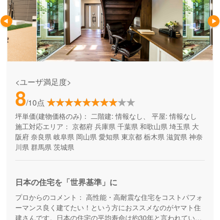
<ユーザ満足度>
8
/10点
坪単価(建物価格のみ)：
二階建: 情報なし、 平屋: 情報なし
施工対応エリア：
京都府
兵庫県
千葉県
和歌山県
埼玉県
大
阪府
奈良県
岐阜県
岡山県
愛知県
東京都
栃木県
滋賀県
神奈
川県
群馬県
茨城県
日本の住宅を「世界基準」に
プロからのコメント：
高性能・高耐震な住宅をコストパフォ
ーマンス良く建てたい！という方におススメなのがヤマト住
建さんです。日本の住宅の平均寿命は約30年と言われていま