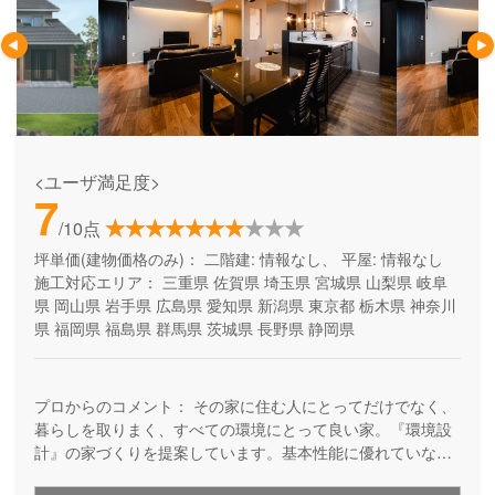
<ユーザ満足度>
7
/10点
坪単価(建物価格のみ)：
二階建: 情報なし、 平屋: 情報なし
施工対応エリア：
三重県
佐賀県
埼玉県
宮城県
山梨県
岐阜
県
岡山県
岩手県
広島県
愛知県
新潟県
東京都
栃木県
神奈川
県
福岡県
福島県
群馬県
茨城県
長野県
静岡県
プロからのコメント：
その家に住む人にとってだけでなく、
暮らしを取りまく、すべての環境にとって良い家。『環境設
計』の家づくりを提案しています。基本性能に優れていなが
ら、自由設計を楽しめる高品質の住まい。安全で、健康快適