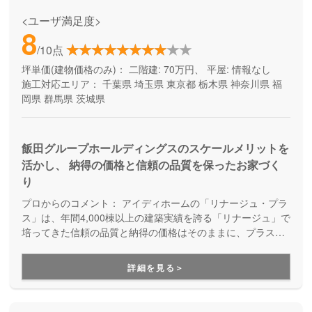
<ユーザ満足度>
8
/10点
坪単価(建物価格のみ)：
二階建: 70万円、 平屋: 情報なし
施工対応エリア：
千葉県
埼玉県
東京都
栃木県
神奈川県
福
岡県
群馬県
茨城県
飯田グループホールディングスのスケールメリットを
活かし、 納得の価格と信頼の品質を保ったお家づく
り
プロからのコメント：
アイディホームの「リナージュ・プラ
ス」は、年間4,000棟以上の建築実績を誇る「リナージュ」で
培ってきた信頼の品質と納得の価格はそのままに、プラスα
の家づくりが叶う住まいです。豊富なプランからセレクトす
ることで、納得価格で世界にひとつの住まいが完成します。
詳細を見る＞