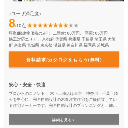
<ユーザ満足度>
8
/10点
坪単価(建物価格のみ)：
二階建: 80万円、 平屋: 85万円
施工対応エリア：
京都府
佐賀県
兵庫県
千葉県
埼玉県
大阪
府
奈良県
宮城県
東京都
滋賀県
神奈川県
福岡県
茨城県
資料請求/カタログをもらう(無料)
安心・安全・快適
プロからのコメント：
木下工務店は東京・神奈川・千葉・埼
玉を中心に、完全自由設計の木造注文住宅をご提供致してい
る住宅メーカーです。完全自由設計のプランニングと、施工
力の高い職人たちによる安心の住まいづくり。職人の腕が確
かだからこそ叶えらえる「完全自由設計」の注文住宅を実現
詳細を見る＞
できます。性能や保証も万全なので安心です。