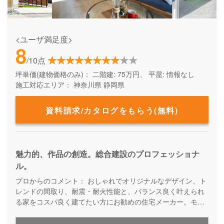
<ユーザ満足度>
8
/10点
坪単価(建物価格のみ)：
二階建: 75万円、 平屋: 情報なし
施工対応エリア：
神奈川県
静岡県
資料請求/カタログをもらう(無料)
魅力的、作品の創造。総合建設のプロフェッショナ
ル。
プロからのコメント：
おしゃれでオリジナルなデザイン、ト
レンドの間取り、耐震・耐火性能と、バランス良く叶えられ
る家をコスパ良く建てたい方にお勧めの住宅メーカー。モデ
ルハウスや住宅展示場を常設しないことでコストダウンを実
現しつつ、デザイン性も性能も叶えた家を提供しています。