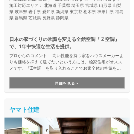
施工対応エリア：
北海道
千葉県
埼玉県
宮城県
山形県
山梨
県
岐阜県
岩手県
愛知県
新潟県
東京都
栃木県
神奈川県
福島
県
群馬県
茨城県
長野県
静岡県
日本の家づくりの常識を変える全館空調「Ｚ空調」
で、1年中快適な生活を提供。
プロからのコメント：
高い性能を持つ家をハウスメーカーよ
りも価格を抑えて建てたいという方には、桧家住宅がオスス
メです。「Z空調」を取り入れることでお家全体の空気を循
環させ、一年中エアコン一台で快適に過ごすことが出来る住
まいづくりをしています。Z空調の性能を体験できる施設も
詳細を見る＞
あるので、体験した上で納得してお家づくりを進めることが
出来ます。是非一度、実際に足を運んで体験してみてくださ
い。
ヤマト住建