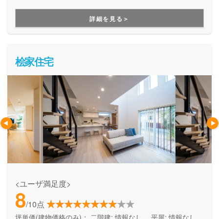
づくりができる住宅メーカーです。家族の成長に合わせて活
用できる間取り提案も得意なので、末長く安心して暮らせる
詳細を見る＞
住まいをお求めの方、安心できるプロにまるっとお任せした
い方にもお勧めしています。
桧家住宅
<ユーザ満足度>
8
/10点
坪単価(建物価格のみ)：
二階建: 情報なし、 平屋: 情報なし