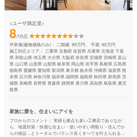
<ユーザ満足度>
8
/10点
坪単価(建物価格のみ)：
二階建: 85万円、 平屋: 85万円
施工対応エリア：
三重県
京都府
佐賀県
兵庫県
北海道
千葉
県
和歌山県
埼玉県
大分県
大阪府
奈良県
宮城県
宮崎県
富山
県
山口県
山形県
山梨県
岐阜県
岡山県
岩手県
島根県
広島県
徳島県
愛媛県
愛知県
新潟県
東京都
栃木県
沖縄県
滋賀県
熊
本県
石川県
神奈川県
福井県
福岡県
福島県
秋田県
群馬県
茨
城県
長崎県
長野県
青森県
静岡県
香川県
高知県
鳥取県
鹿児
島県
家族に愛を、住まいにアイを
プロからのコメント：
実績も拠点も多い工務店でありなが
ら、地震対策・快適な住まい・使いやすい間取り・住んでか
らの保証…とトータルでバランス良くすべてを叶えられる家