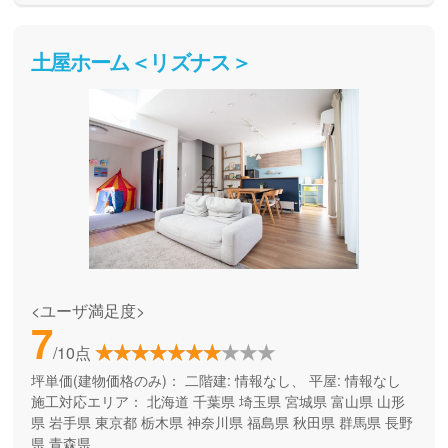
土屋ホーム＜リズナス＞
<ユーザ満足度>
7
/10点
坪単価(建物価格のみ)：
二階建: 情報なし、 平屋: 情報なし
施工対応エリア：
北海道
千葉県
埼玉県
宮城県
富山県
山形
県
岩手県
東京都
栃木県
神奈川県
福島県
秋田県
群馬県
長野
県
青森県