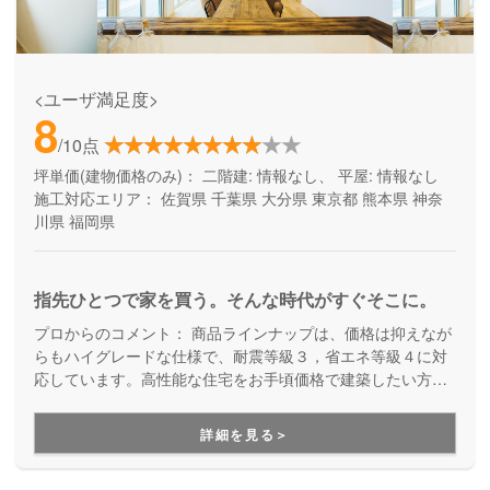
<ユーザ満足度>
8
/10点
坪単価(建物価格のみ)：
二階建: 情報なし、 平屋: 情報なし
施工対応エリア：
佐賀県
千葉県
大分県
東京都
熊本県
神奈
川県
福岡県
指先ひとつで家を買う。そんな時代がすぐそこに。
プロからのコメント：
商品ラインナップは、価格は抑えなが
らもハイグレードな仕様で、耐震等級３，省エネ等級４に対
応しています。高性能な住宅をお手頃価格で建築したい方は
ぜひ一度はご覧になってみてください。
詳細を見る＞