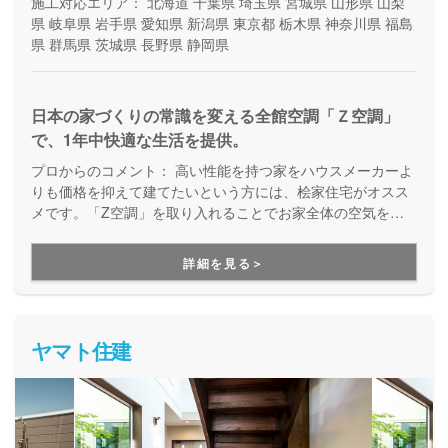
施工対応エリア：
北海道
千葉県
埼玉県
宮城県
山形県
山梨
県
岐阜県
岩手県
愛知県
新潟県
東京都
栃木県
神奈川県
福島
県
群馬県
茨城県
長野県
静岡県
日本の家づくりの常識を変える全館空調「Ｚ空調」
で、1年中快適な生活を提供。
プロからのコメント：
高い性能を持つ家をハウスメーカーよ
りも価格を抑えて建てたいという方には、桧家住宅がオスス
メです。「Z空調」を取り入れることでお家全体の空気を循
環させ、一年中エアコン一台で快適に過ごすことが出来る住
まいづくりをしています。Z空調の性能を体験できる施設も
詳細を見る＞
あるので、体験した上で納得してお家づくりを進めることが
出来ます。是非一度、実際に足を運んで体験してみてくださ
い。
ヤマト住建