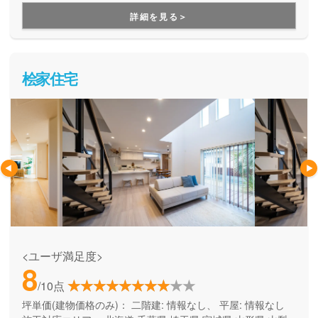
用できる間取り提案も得意なので、末長く安心して暮らせる
詳細を見る＞
住まいをお求めの方、安心できるプロにまるっとお任せした
い方にもお勧めしています。
桧家住宅
<ユーザ満足度>
8
/10点
坪単価(建物価格のみ)：
二階建: 情報なし、 平屋: 情報なし