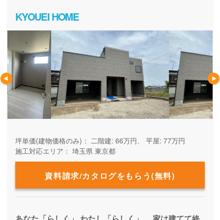
KYOUEI HOME
坪単価(建物価格のみ)：
二階建: 66万円、 平屋: 77万円
施工対応エリア：
埼玉県
東京都
資料請求/カタログをもらう(無料)
あなた「らしく」 わたし「らしく」… 家は建てて終