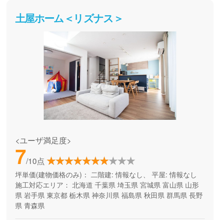
土屋ホーム＜リズナス＞
<ユーザ満足度>
7
/10点
坪単価(建物価格のみ)：
二階建: 情報なし、 平屋: 情報なし
施工対応エリア：
北海道
千葉県
埼玉県
宮城県
富山県
山形
県
岩手県
東京都
栃木県
神奈川県
福島県
秋田県
群馬県
長野
県
青森県