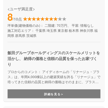
<ユーザ満足度>
8
/10点
坪単価(建物価格のみ)：
二階建: 70万円、 平屋: 情報なし
施工対応エリア：
千葉県
埼玉県
東京都
栃木県
神奈川県
福
岡県
群馬県
茨城県
飯田グループホールディングスのスケールメリットを
活かし、 納得の価格と信頼の品質を保ったお家づく
り
プロからのコメント：
アイディホームの「リナージュ・プラ
ス」は、年間4,000棟以上の建築実績を誇る「リナージュ」で
培ってきた信頼の品質と納得の価格はそのままに、プラスα
の家づくりが叶う住まいです。豊富なプランからセレクトす
ることで、納得価格で世界にひとつの住まいが完成します。
詳細を見る＞