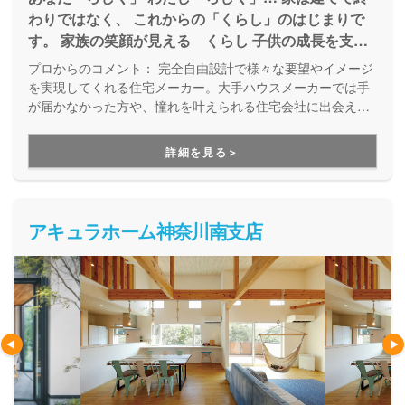
わりではなく、 これからの「くらし」のはじまりで
す。 家族の笑顔が見える くらし 子供の成長を支え
る くらし ペットとのたのしい くらし… それぞれ
プロからのコメント：
完全自由設計で様々な要望やイメージ
理想のくらしがあると思います。 その「くらす」こ
を実現してくれる住宅メーカー。大手ハウスメーカーでは手
とについて、わたしたちは一緒に寄り添い考えていき
が届かなかった方や、憧れを叶えられる住宅会社に出会えな
かった方も必見です。新築だけでなく、中古物件購入＋リフ
たい。 「らしく くらす」すまいづくりを、全力で
ォームにも対応しています。「こんな家が建てたい！」「こ
お手伝いしていきます。
詳細を見る＞
んな暮らしがしたい！」という思いに寄り添い、設計士さん
と二人三脚で楽しめる家づくりです。
アキュラホーム神奈川南支店