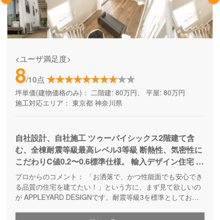
<ユーザ満足度>
8
/10点
坪単価(建物価格のみ)：
二階建: 80万円、 平屋: 80万円
施工対応エリア：
東京都
神奈川県
自社設計、自社施工 ツゥーバイシックス2階建て含
む、全棟耐震等級最高レベル3等級 断熱性、気密性に
こだわりC値0.2〜0.6標準仕様。 輸入デザイン住宅 自
然素材、無垢材ドア、無垢フローリングを標準。 資
プロからのコメント：
「お洒落で、かつ性能面でも安心でき
産価値が落ちない、輸入デザイン住宅、100年住める
る品質の住宅を建てたい！」という方に、まず見て欲しいの
家。インテリアコーディネーターと一緒に詳細な打ち
が APPLEYARD DESIGNです。耐震等級3を標準としてお
り、壁に断熱材を充填することで高気密高断熱を実現するな
合わせを実施
ど、満足のいく高性能なお家づくりが出来ます。また、自社