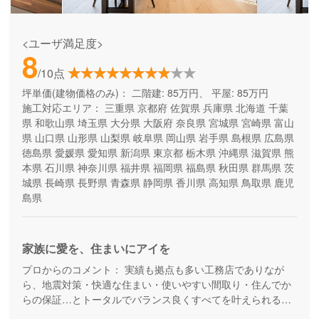
<ユーザ満足度>
8
/10点
坪単価(建物価格のみ)：
二階建: 85万円、 平屋: 85万円
施工対応エリア：
三重県
京都府
佐賀県
兵庫県
北海道
千葉
県
和歌山県
埼玉県
大分県
大阪府
奈良県
宮城県
宮崎県
富山
県
山口県
山形県
山梨県
岐阜県
岡山県
岩手県
島根県
広島県
徳島県
愛媛県
愛知県
新潟県
東京都
栃木県
沖縄県
滋賀県
熊
本県
石川県
神奈川県
福井県
福岡県
福島県
秋田県
群馬県
茨
城県
長崎県
長野県
青森県
静岡県
香川県
高知県
鳥取県
鹿児
島県
家族に愛を、住まいにアイを
プロからのコメント：
実績も拠点も多い工務店でありなが
ら、地震対策・快適な住まい・使いやすい間取り・住んでか
らの保証…とトータルでバランス良くすべてを叶えられる家
づくりができる住宅メーカーです。家族の成長に合わせて活