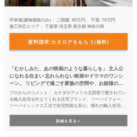
坪単価(建物価格のみ)：
二階建: 65万円、 平屋: 70万円
施工対応エリア：
千葉県
埼玉県
東京都
神奈川県
資料請求/カタログをもらう(無料)
「むかしみた、あの映画のような暮らしを」 主人公
になれる住まい 忘れられない映画やドラマのワンシ
ーン。 リビングで過ごす家族の空間や、お姫様のよ
うに階段を降りてくる姿… あなたの憧れを、私たち
プロからのコメント：
カナダやアメリカ北西部で愛されてい
と一緒に叶えませんか。
る輸入住宅を叶えてくれる住宅ブランド。ツーバイフォー、
ツーバイシックス工法で住宅性能も安心。憧れの輸入住宅で
主人公になれる住まいを提供しています。
詳細を見る＞