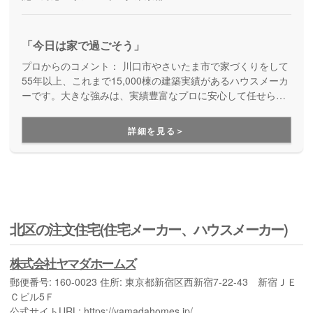
「今日は家で過ごそう」
プロからのコメント：
川⼝市やさいたま市で家づくりをして
55年以上、これまで15,000棟の建築実績があるハウスメーカ
ーです。大きな強みは、実績豊富なプロに安心して任せられ
ること、高性能住宅で快適に過ごせること、アフターサポー
トが徹底していること。スタッフの雰囲気がアットホームで
詳細を見る＞
話しやすいことも、高評価のポイントです。
北区の注文住宅(住宅メーカー、ハウスメーカー)
株式会社ヤマダホームズ
郵便番号: 160-0023 住所: 東京都新宿区西新宿7-22-43 新宿ＪＥ
Ｃビル5Ｆ
公式サイトURL: https://yamadahomes.jp/