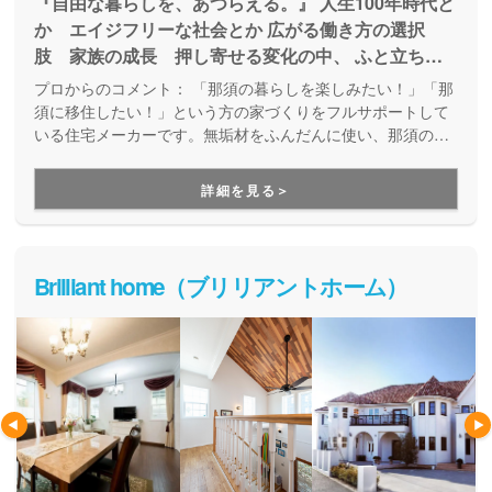
『自由な暮らしを、あつらえる。』 人生100年時代と
か エイジフリーな社会とか 広がる働き方の選択
肢 家族の成長 押し寄せる変化の中、 ふと立ち止
まり考える自分自身の「生き方」。 「人生を楽しむ
プロからのコメント：
「那須の暮らしを楽しみたい！」「那
ってなんだろう」 そんなライフ・シフトのはじまり
須に移住したい！」という方の家づくりをフルサポートして
に わたしたちall in houseは「住む」を通じて、 ここ
いる住宅メーカーです。無垢材をふんだんに使い、那須の自
然とともに暮らす人のための上質な住まいを提供していま
ろから暮らしを楽しむ人たちをサポートします。 背
す。家づくりコーディネーターと設計士が、理想の家を実現
のびをせずに好きなものだけ連れて行く。 「自分ら
詳細を見る＞
します。
しさ」と「自由」に出会える、 生き方を変える住ま
いを ご一緒に。
Brilliant home（ブリリアントホーム）