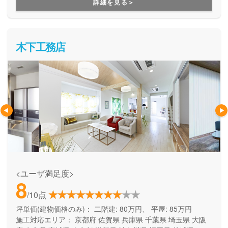
詳細を見る＞
設計・自社施工なので、ご予算に合わせてオーダーメイドの
お家づくりが実現できる点も安心してお家づくりを任せられ
るポイントの１つです。
木下工務店
<ユーザ満足度>
8
/10点
坪単価(建物価格のみ)：
二階建: 80万円、 平屋: 85万円
施工対応エリア：
京都府
佐賀県
兵庫県
千葉県
埼玉県
大阪