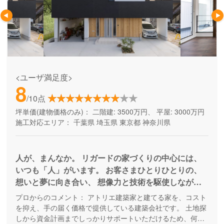
<ユーザ満足度>
8
/10点
坪単価(建物価格のみ)：
二階建: 3500万円、 平屋: 3000万円
施工対応エリア：
千葉県
埼玉県
東京都
神奈川県
人が、まんなか。 リガードの家づくりの中心には、
いつも「人」がいます。 お客さまひとりひとりの、
想いと夢に向き合い、 想像力と技術を駆使しなが
ら、理想のカタチを創造していく。 リガードがご提
プロからのコメント：
アトリエ建築家と建てる家を、コスト
供したいのは、“家”の先にある“より豊かな未来”で
を抑え、手の届く価格で提供している建築会社です。 土地探
す。 人に寄り添い、人の想いに応えたい。 リガード
しから資金計画までしっかりサポートいただけるため、何か