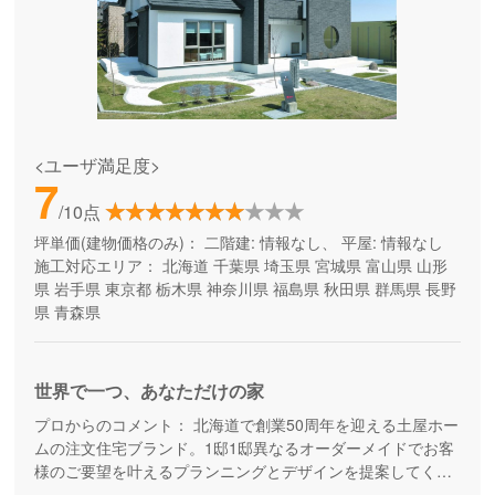
<ユーザ満足度>
7
/10点
坪単価(建物価格のみ)：
二階建: 情報なし、 平屋: 情報なし
施工対応エリア：
北海道
千葉県
埼玉県
宮城県
富山県
山形
県
岩手県
東京都
栃木県
神奈川県
福島県
秋田県
群馬県
長野
県
青森県
世界で一つ、あなただけの家
プロからのコメント：
北海道で創業50周年を迎える土屋ホー
ムの注文住宅ブランド。1邸1邸異なるオーダーメイドでお客
様のご要望を叶えるプランニングとデザインを提案してくれ
ます。