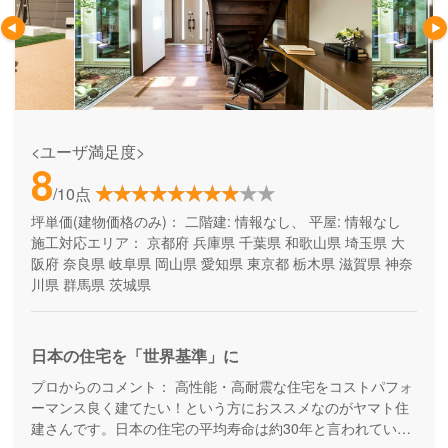
<ユーザ満足度>
8
/10点
坪単価(建物価格のみ)：
二階建: 情報なし、 平屋: 情報なし
施工対応エリア：
京都府
兵庫県
千葉県
和歌山県
埼玉県
大
阪府
奈良県
岐阜県
岡山県
愛知県
東京都
栃木県
滋賀県
神奈
川県
群馬県
茨城県
日本の住宅を「世界基準」に
プロからのコメント：
高性能・高耐震な住宅をコストパフォ
ーマンス良く建てたい！という方におススメなのがヤマト住
建さんです。日本の住宅の平均寿命は約30年と言われていま