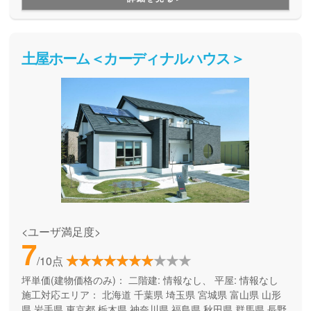
土屋ホーム＜カーディナルハウス＞
<ユーザ満足度>
7
/10点
坪単価(建物価格のみ)：
二階建: 情報なし、 平屋: 情報なし
施工対応エリア：
北海道
千葉県
埼玉県
宮城県
富山県
山形
県
岩手県
東京都
栃木県
神奈川県
福島県
秋田県
群馬県
長野