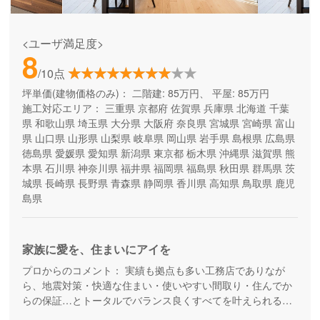
<ユーザ満足度>
8
/10点
坪単価(建物価格のみ)：
二階建: 85万円、 平屋: 85万円
施工対応エリア：
三重県
京都府
佐賀県
兵庫県
北海道
千葉
県
和歌山県
埼玉県
大分県
大阪府
奈良県
宮城県
宮崎県
富山
県
山口県
山形県
山梨県
岐阜県
岡山県
岩手県
島根県
広島県
徳島県
愛媛県
愛知県
新潟県
東京都
栃木県
沖縄県
滋賀県
熊
本県
石川県
神奈川県
福井県
福岡県
福島県
秋田県
群馬県
茨
城県
長崎県
長野県
青森県
静岡県
香川県
高知県
鳥取県
鹿児
島県
家族に愛を、住まいにアイを
プロからのコメント：
実績も拠点も多い工務店でありなが
ら、地震対策・快適な住まい・使いやすい間取り・住んでか
らの保証…とトータルでバランス良くすべてを叶えられる家
づくりができる住宅メーカーです。家族の成長に合わせて活