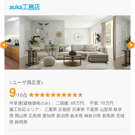
auka工務店
<ユーザ満足度>
9
/10点
坪単価(建物価格のみ)：
二階建: 65万円、 平屋: 70万円
施工対応エリア：
三重県
京都府
兵庫県
千葉県
山梨県
岐阜
県
岡山県
広島県
愛知県
新潟県
栃木県
神奈川県
群馬県
茨城
県
静岡県