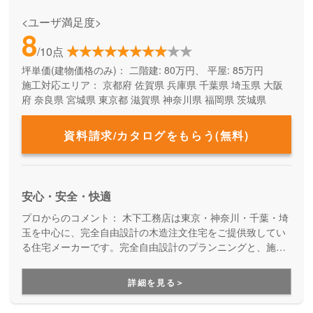
<ユーザ満足度>
8
/10点
坪単価(建物価格のみ)：
二階建: 80万円、 平屋: 85万円
施工対応エリア：
京都府
佐賀県
兵庫県
千葉県
埼玉県
大阪
府
奈良県
宮城県
東京都
滋賀県
神奈川県
福岡県
茨城県
資料請求/カタログをもらう(無料)
安心・安全・快適
プロからのコメント：
木下工務店は東京・神奈川・千葉・埼
玉を中心に、完全自由設計の木造注文住宅をご提供致してい
る住宅メーカーです。完全自由設計のプランニングと、施工
力の高い職人たちによる安心の住まいづくり。職人の腕が確
かだからこそ叶えらえる「完全自由設計」の注文住宅を実現
詳細を見る＞
できます。性能や保証も万全なので安心です。