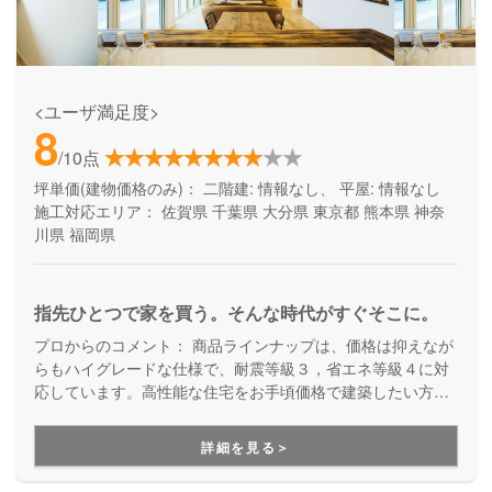
<ユーザ満足度>
8
/10点
坪単価(建物価格のみ)：
二階建: 情報なし、 平屋: 情報なし
施工対応エリア：
佐賀県
千葉県
大分県
東京都
熊本県
神奈
川県
福岡県
指先ひとつで家を買う。そんな時代がすぐそこに。
プロからのコメント：
商品ラインナップは、価格は抑えなが
らもハイグレードな仕様で、耐震等級３，省エネ等級４に対
応しています。高性能な住宅をお手頃価格で建築したい方は
ぜひ一度はご覧になってみてください。
詳細を見る＞