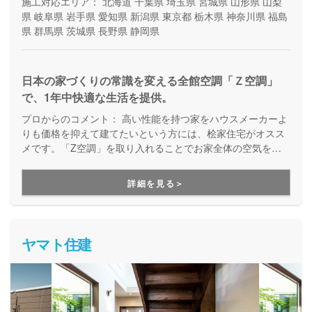
施工対応エリア：
北海道
千葉県
埼玉県
宮城県
山形県
山梨
県
岐阜県
岩手県
愛知県
新潟県
東京都
栃木県
神奈川県
福島
県
群馬県
茨城県
長野県
静岡県
日本の家づくりの常識を変える全館空調「Ｚ空調」
で、1年中快適な生活を提供。
プロからのコメント：
高い性能を持つ家をハウスメーカーよ
りも価格を抑えて建てたいという方には、桧家住宅がオスス
メです。「Z空調」を取り入れることでお家全体の空気を循
環させ、一年中エアコン一台で快適に過ごすことが出来る住
まいづくりをしています。Z空調の性能を体験できる施設も
詳細を見る＞
あるので、体験した上で納得してお家づくりを進めることが
出来ます。是非一度、実際に足を運んで体験してみてくださ
い。
ヤマト住建