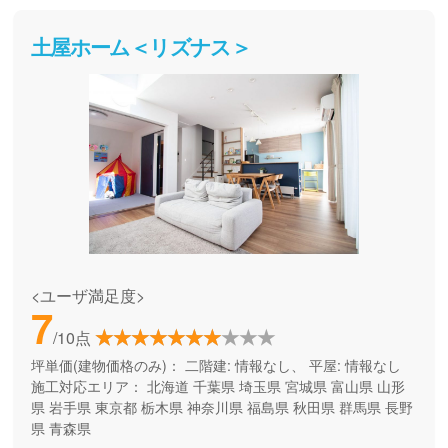
土屋ホーム＜リズナス＞
<ユーザ満足度>
7
/10点
坪単価(建物価格のみ)：
二階建: 情報なし、 平屋: 情報なし
施工対応エリア：
北海道
千葉県
埼玉県
宮城県
富山県
山形
県
岩手県
東京都
栃木県
神奈川県
福島県
秋田県
群馬県
長野
県
青森県