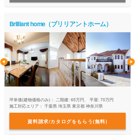
ご家族の暮らしに合った使いやすい動線や収納にもこだわっ
た、女性目線でも嬉しい家づくりです。
Brilliant home（ブリリアントホーム）
坪単価(建物価格のみ)：
二階建: 65万円、 平屋: 70万円
施工対応エリア：
千葉県
埼玉県
東京都
神奈川県
資料請求/カタログをもらう(無料)