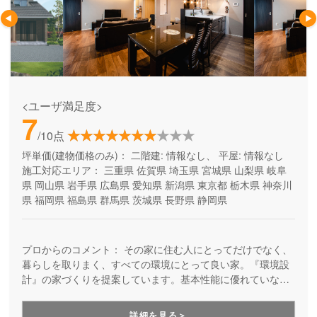
<ユーザ満足度>
7
/10点
坪単価(建物価格のみ)：
二階建: 情報なし、 平屋: 情報なし
施工対応エリア：
三重県
佐賀県
埼玉県
宮城県
山梨県
岐阜
県
岡山県
岩手県
広島県
愛知県
新潟県
東京都
栃木県
神奈川
県
福岡県
福島県
群馬県
茨城県
長野県
静岡県
プロからのコメント：
その家に住む人にとってだけでなく、
暮らしを取りまく、すべての環境にとって良い家。『環境設
計』の家づくりを提案しています。基本性能に優れていなが
ら、自由設計を楽しめる高品質の住まい。安全で、健康快適
で、そしてエコな住宅を提供しています。
詳細を見る＞