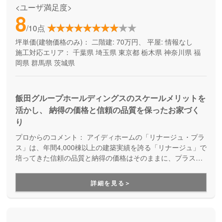
<ユーザ満足度>
8
/10点
坪単価(建物価格のみ)：
二階建: 70万円、 平屋: 情報なし
施工対応エリア：
千葉県
埼玉県
東京都
栃木県
神奈川県
福
岡県
群馬県
茨城県
飯田グループホールディングスのスケールメリットを
活かし、 納得の価格と信頼の品質を保ったお家づく
り
プロからのコメント：
アイディホームの「リナージュ・プラ
ス」は、年間4,000棟以上の建築実績を誇る「リナージュ」で
培ってきた信頼の品質と納得の価格はそのままに、プラスα
の家づくりが叶う住まいです。豊富なプランからセレクトす
ることで、納得価格で世界にひとつの住まいが完成します。
詳細を見る＞