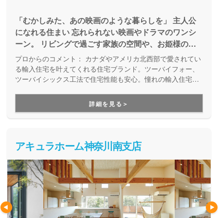
「むかしみた、あの映画のような暮らしを」 主人公
になれる住まい 忘れられない映画やドラマのワンシ
ーン。 リビングで過ごす家族の空間や、お姫様のよ
うに階段を降りてくる姿… あなたの憧れを、私たち
プロからのコメント：
カナダやアメリカ北西部で愛されてい
と一緒に叶えませんか。
る輸入住宅を叶えてくれる住宅ブランド。ツーバイフォー、
ツーバイシックス工法で住宅性能も安心。憧れの輸入住宅で
主人公になれる住まいを提供しています。
詳細を見る＞
アキュラホーム神奈川南支店