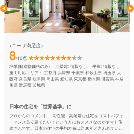
<ユーザ満足度>
8
/10点
坪単価(建物価格のみ)：
二階建: 情報なし、 平屋: 情報なし
施工対応エリア：
京都府
兵庫県
千葉県
和歌山県
埼玉県
大
阪府
奈良県
岐阜県
岡山県
愛知県
東京都
栃木県
滋賀県
神奈
川県
群馬県
茨城県
日本の住宅を「世界基準」に
プロからのコメント：
高性能・高耐震な住宅をコストパフォ
ーマンス良く建てたい！という方におススメなのがヤマト住
建さんです。日本の住宅の平均寿命は約30年と言われていま