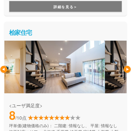
用できる間取り提案も得意なので、末長く安心して暮らせる
詳細を見る＞
住まいをお求めの方、安心できるプロにまるっとお任せした
い方にもお勧めしています。
桧家住宅
<ユーザ満足度>
8
/10点
坪単価(建物価格のみ)：
二階建: 情報なし、 平屋: 情報なし