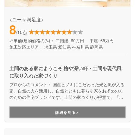
<ユーザ満足度>
8
/10点
坪単価(建物価格のみ)：
二階建: 60万円、 平屋: 65万円
施工対応エリア：
埼玉県
愛知県
神奈川県
静岡県
土間のある家にようこそ 檜や深い軒・土間を現代風
に取り入れた家づくり
プロからのコメント：
国産ヒノキにこだわった光と風が入る
家。自然の力を活用し、自然とともに暮らす家をお求めの方
のための住宅ブランドです。土間の家づくりが得意で、「た
だいま」「おかえり」が自然に聞こえてくる温かい家族の家
をご提案しています。ベビーカーそのままで玄関に入れる、
詳細を見る＞
アウトドアグッズを収納できる、そんな暮らしが変わる住ま
いが適正価格で建てられることが大きな魅力になっていま
す。