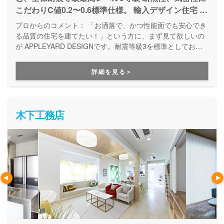
こだわりC値0.2〜0.6標準仕様。 輸入デザイン住宅 自
然素材、無垢材ドア、無垢フローリングを標準。 資
プロからのコメント：
「お洒落で、かつ性能面でも安心でき
産価値が落ちない、輸入デザイン住宅、100年住める
る品質の住宅を建てたい！」という方に、まず見て欲しいの
家。インテリアコーディネーターと一緒に詳細な打ち
が APPLEYARD DESIGNです。耐震等級3を標準としてお
り、壁に断熱材を充填することで高気密高断熱を実現するな
合わせを実施
ど、満足のいく高性能なお家づくりが出来ます。また、自社
詳細を見る＞
設計・自社施工なので、ご予算に合わせてオーダーメイドの
お家づくりが実現できる点も安心してお家づくりを任せられ
るポイントの１つです。
木下工務店