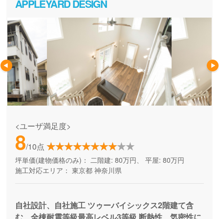
APPLEYARD DESIGN
<ユーザ満足度>
8
/10点
坪単価(建物価格のみ)：
二階建: 80万円、 平屋: 80万円
施工対応エリア：
東京都
神奈川県
自社設計、自社施工 ツゥーバイシックス2階建て含
む、全棟耐震等級最高レベル3等級 断熱性、気密性に