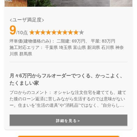
<ユーザ満足度>
9
/10点
坪単価(建物価格のみ)：
二階建: 69万円、 平屋: 83万円
施工対応エリア：
千葉県
埼玉県
富山県
新潟県
石川県
神奈
川県
群馬県
月々6万円からフルオーダーでつくる、かっこよく、
たくましい家
プロからのコメント：
オシャレな注文住宅を建てても、建て
た後のローン返済に苦しみながら生活するのでは意味がない
ー。住まいを”生活の道具”や”消耗品”ではなく、”自分らしさ
が満載の楽しい暮らしを実現するためのパートナー”として考
え、デザイン性とコストパフォーマンスの両立を実現してく
詳細を見る＞
れるブランドです。月々無理なくお支払いできる価格で、理
想の家づくりを叶えてくれます。