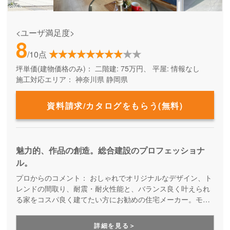
<ユーザ満足度>
8
/10点
坪単価(建物価格のみ)：
二階建: 75万円、 平屋: 情報なし
施工対応エリア：
神奈川県
静岡県
資料請求/カタログをもらう(無料)
魅力的、作品の創造。総合建設のプロフェッショナ
ル。
プロからのコメント：
おしゃれでオリジナルなデザイン、ト
レンドの間取り、耐震・耐火性能と、バランス良く叶えられ
る家をコスパ良く建てたい方にお勧めの住宅メーカー。モデ
ルハウスや住宅展示場を常設しないことでコストダウンを実
現しつつ、デザイン性も性能も叶えた家を提供しています。
詳細を見る＞