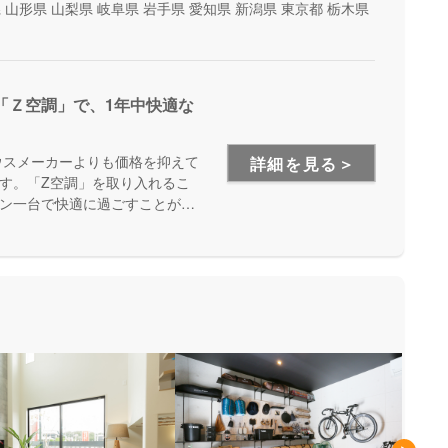
県
山形県
山梨県
岐阜県
岩手県
愛知県
新潟県
東京都
栃木県
「Ｚ空調」で、1年中快適な
ウスメーカーよりも価格を抑えて
詳細を見る＞
す。「Z空調」を取り入れるこ
ン一台で快適に過ごすことが出
を体験できる施設もあるので、
が出来ます。是非一度、実際に