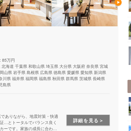
 85万円
県
北海道
千葉県
和歌山県
埼玉県
大分県
大阪府
奈良県
宮城
岡山県
岩手県
島根県
広島県
徳島県
愛媛県
愛知県
新潟県
奈川県
福井県
福岡県
福島県
秋田県
群馬県
茨城県
長崎県
児島県
店でありながら、地震対策・快適
詳細を見る＞
証…とトータルでバランス良く
カーです。家族の成長に合わせ