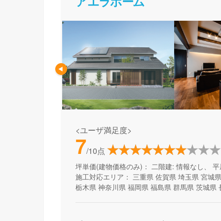
アエラホーム
<ユーザ満足度>
7
/10点
坪単価(建物価格のみ)：
二階建: 情報なし、 平
施工対応エリア：
三重県
佐賀県
埼玉県
宮城
栃木県
神奈川県
福岡県
福島県
群馬県
茨城県