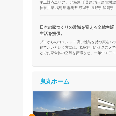
施工対応エリア：
北海道
千葉県
埼玉県
宮城
神奈川県
福島県
群馬県
茨城県
長野県
静岡県
日本の家づくりの常識を変える全館空調
生活を提供。
プロからのコメント：
高い性能を持つ家をハ
建てたいという方には、桧家住宅がオススメで
とでお家全体の空気を循環させ、一年中エアコ
来る住まいづくりをしています。Z空調の性能
体験した上で納得してお家づくりを進めること
足を運んで体験してみてください。
鬼丸ホーム