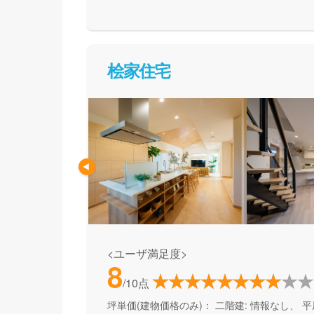
て活用できる間取り提案も得意なので、末長く
めの方、安心できるプロにまるっとお任せした
桧家住宅
<ユーザ満足度>
8
/10点
坪単価(建物価格のみ)：
二階建: 情報なし、 平