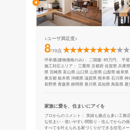
<ユーザ満足度>
8
/10点
坪単価(建物価格のみ)：
二階建: 85万円、 平屋:
施工対応エリア：
三重県
京都府
佐賀県
兵庫
県
宮崎県
富山県
山口県
山形県
山梨県
岐阜県
東京都
栃木県
沖縄県
滋賀県
熊本県
石川県
神
長野県
青森県
静岡県
香川県
高知県
鳥取県
鹿
家族に愛を、住まいにアイを
プロからのコメント：
実績も拠点も多い工務
な住まい・使いやすい間取り・住んでからの保
すべてを叶えられる家づくりができる住宅メー