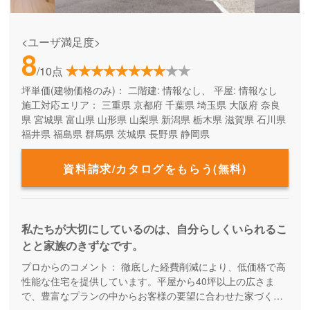
<ユーザ満足度>
8
/10点
坪単価(建物価格のみ)：
二階建: 情報なし、 平屋: 情報なし
施工対応エリア：
三重県
京都府
千葉県
埼玉県
大阪府
奈良
県
宮城県
富山県
山形県
山梨県
新潟県
栃木県
滋賀県
石川県
福井県
福島県
群馬県
茨城県
長野県
静岡県
資料請求/カタログをもらう(無料)
私たちが大切にしているのは、自分らしくいられるこ
とと家族のきずなです。
プロからのコメント：
徹底した経費削減により、低価格で高
性能な住宅を提供しています。平屋から40坪以上の広さま
で、豊富なプランの中からお客様の要望に合わせた家づくり