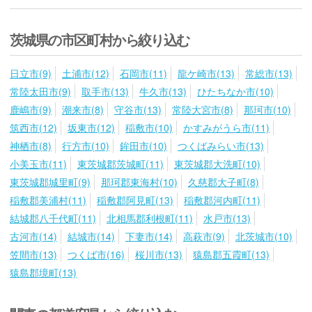
茨城県の市区町村から絞り込む
日立市(9)
土浦市(12)
石岡市(11)
龍ケ崎市(13)
常総市(13)
常陸太田市(9)
取手市(13)
牛久市(13)
ひたちなか市(10)
鹿嶋市(9)
潮来市(8)
守谷市(13)
常陸大宮市(8)
那珂市(10)
筑西市(12)
坂東市(12)
稲敷市(10)
かすみがうら市(11)
神栖市(8)
行方市(10)
鉾田市(10)
つくばみらい市(13)
小美玉市(11)
東茨城郡茨城町(11)
東茨城郡大洗町(10)
東茨城郡城里町(9)
那珂郡東海村(10)
久慈郡大子町(8)
稲敷郡美浦村(11)
稲敷郡阿見町(13)
稲敷郡河内町(11)
結城郡八千代町(11)
北相馬郡利根町(11)
水戸市(13)
古河市(14)
結城市(14)
下妻市(14)
高萩市(9)
北茨城市(10)
笠間市(13)
つくば市(16)
桜川市(13)
猿島郡五霞町(13)
猿島郡境町(13)