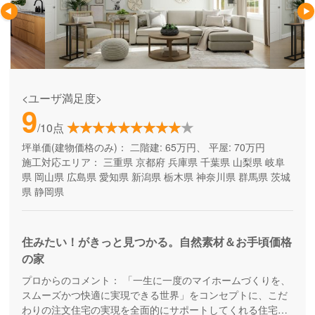
<ユーザ満足度>
9
/10点
坪単価(建物価格のみ)：
二階建: 65万円、 平屋: 70万円
施工対応エリア：
三重県
京都府
兵庫県
千葉県
山梨県
岐阜
県
岡山県
広島県
愛知県
新潟県
栃木県
神奈川県
群馬県
茨城
県
静岡県
住みたい！がきっと見つかる。自然素材＆お手頃価格
の家
プロからのコメント：
「一生に一度のマイホームづくりを、
スムーズかつ快適に実現できる世界」をコンセプトに、こだ
わりの注文住宅の実現を全面的にサポートしてくれる住宅メ