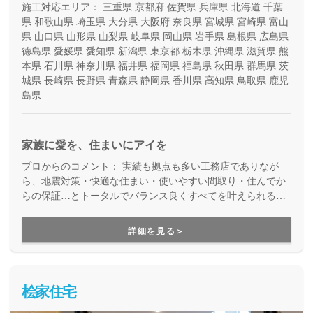
施工対応エリア：
三重県
京都府
佐賀県
兵庫県
北海道
千葉
県
和歌山県
埼玉県
大分県
大阪府
奈良県
宮城県
宮崎県
富山
県
山口県
山形県
山梨県
岐阜県
岡山県
岩手県
島根県
広島県
徳島県
愛媛県
愛知県
新潟県
東京都
栃木県
沖縄県
滋賀県
熊
本県
石川県
神奈川県
福井県
福岡県
福島県
秋田県
群馬県
茨
城県
長崎県
長野県
青森県
静岡県
香川県
高知県
鳥取県
鹿児
島県
家族に愛を、住まいにアイを
プロからのコメント：
実績も拠点も多い工務店でありなが
ら、地震対策・快適な住まい・使いやすい間取り・住んでか
らの保証…とトータルでバランス良くすべてを叶えられる家
づくりができる住宅メーカーです。家族の成長に合わせて活
用できる間取り提案も得意なので、末長く安心して暮らせる
詳細を見る＞
住まいをお求めの方、安心できるプロにまるっとお任せした
い方にもお勧めしています。
桧家住宅