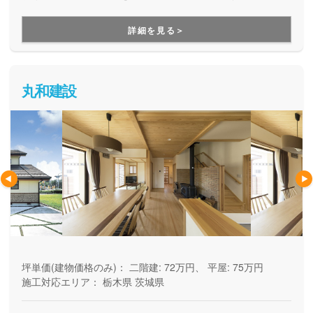
ーカー。土地探しや資金計画から、高デザイン・高性能・高
耐久の安心快適な住まいづくり、暮らし始めた後のメンテナ
詳細を見る＞
ンスや将来的なリフォームのことまで、まるっとお任せいた
だけます。
丸和建設
坪単価(建物価格のみ)：
二階建: 72万円、 平屋: 75万円
施工対応エリア：
栃木県
茨城県