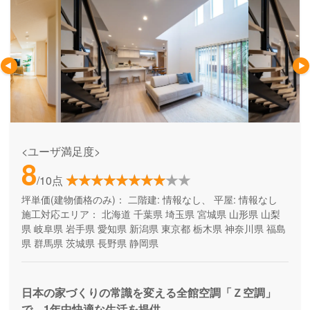
<ユーザ満足度>
8
/10点
坪単価(建物価格のみ)：
二階建: 情報なし、 平屋: 情報なし
施工対応エリア：
北海道
千葉県
埼玉県
宮城県
山形県
山梨
県
岐阜県
岩手県
愛知県
新潟県
東京都
栃木県
神奈川県
福島
県
群馬県
茨城県
長野県
静岡県
日本の家づくりの常識を変える全館空調「Ｚ空調」
で、1年中快適な生活を提供。