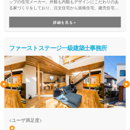
ップの住宅メーカー。外観も内観もデザインにこだわりのあ
る家づくりをしており、注文住宅から規格住宅、建売住宅ま
で幅広く対応しています。不動産情報にもに大きな強みがあ
り、土地探しから始める方には多彩な800種ものプランの中
詳細を見る＞
から選択可能。建てた後も、30年の長期保証・24時間365日
サポートサービスと、心強い家づくりパートナーです。
ファーストステージ一級建築士事務所
<ユーザ満足度>
8