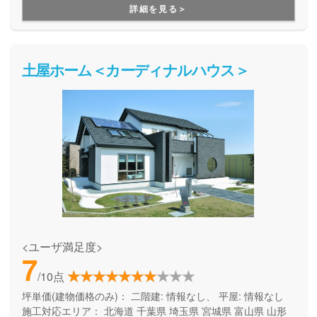
で、そしてエコな住宅を提供しています。
詳細を見る＞
土屋ホーム＜カーディナルハウス＞
<ユーザ満足度>
7
/10点
坪単価(建物価格のみ)：
二階建: 情報なし、 平屋: 情報なし
施工対応エリア：
北海道
千葉県
埼玉県
宮城県
富山県
山形