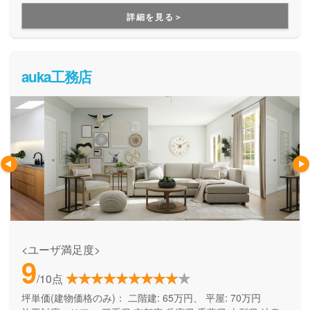
心設計」を提案してくれます。
詳細を見る＞
auka工務店
<ユーザ満足度>
9
/10点
坪単価(建物価格のみ)：
二階建: 65万円、 平屋: 70万円