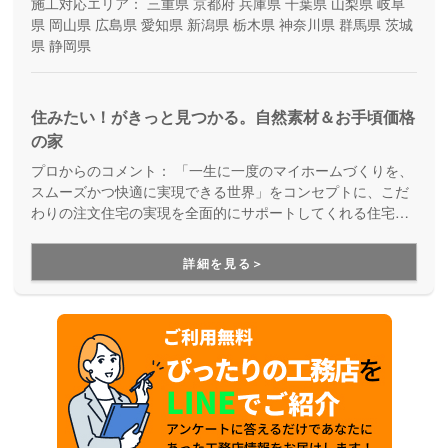
施工対応エリア：
三重県
京都府
兵庫県
千葉県
山梨県
岐阜
県
岡山県
広島県
愛知県
新潟県
栃木県
神奈川県
群馬県
茨城
県
静岡県
住みたい！がきっと見つかる。自然素材＆お手頃価格
の家
プロからのコメント：
「一生に一度のマイホームづくりを、
スムーズかつ快適に実現できる世界」をコンセプトに、こだ
わりの注文住宅の実現を全面的にサポートしてくれる住宅メ
ーカー。土地探しや資金計画から、高デザイン・高性能・高
耐久の安心快適な住まいづくり、暮らし始めた後のメンテナ
詳細を見る＞
ンスや将来的なリフォームのことまで、まるっとお任せいた
だけます。