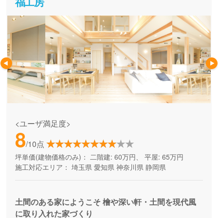
福工房
<ユーザ満足度>
8
/10点
坪単価(建物価格のみ)：
二階建: 60万円、 平屋: 65万円
施工対応エリア：
埼玉県
愛知県
神奈川県
静岡県
土間のある家にようこそ 檜や深い軒・土間を現代風
に取り入れた家づくり