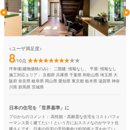
<ユーザ満足度>
8
/10点
坪単価(建物価格のみ)：
二階建: 情報なし、 平屋: 情報なし
施工対応エリア：
京都府
兵庫県
千葉県
和歌山県
埼玉県
大
阪府
奈良県
岐阜県
岡山県
愛知県
東京都
栃木県
滋賀県
神奈
川県
群馬県
茨城県
日本の住宅を「世界基準」に
プロからのコメント：
高性能・高耐震な住宅をコストパフォ
ーマンス良く建てたい！という方におススメなのがヤマト住
建さんです。日本の住宅の平均寿命は約30年と言われていま