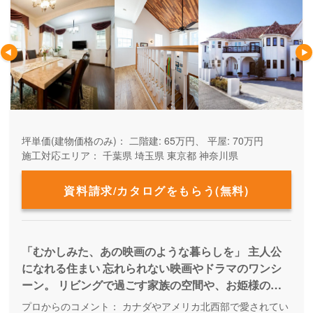
坪単価(建物価格のみ)：
二階建: 65万円、 平屋: 70万円
施工対応エリア：
千葉県
埼玉県
東京都
神奈川県
資料請求/カタログをもらう(無料)
「むかしみた、あの映画のような暮らしを」 主人公
になれる住まい 忘れられない映画やドラマのワンシ
ーン。 リビングで過ごす家族の空間や、お姫様のよ
うに階段を降りてくる姿… あなたの憧れを、私たち
プロからのコメント：
カナダやアメリカ北西部で愛されてい