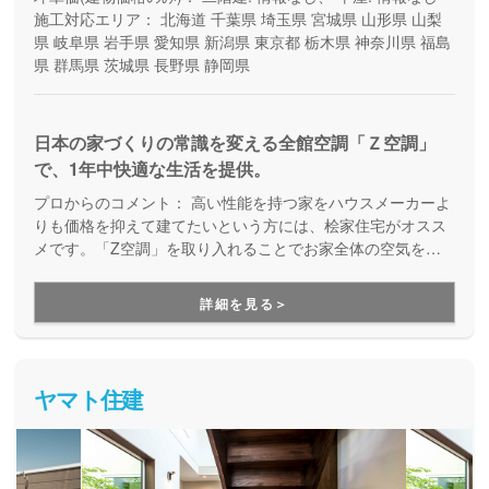
施工対応エリア：
北海道
千葉県
埼玉県
宮城県
山形県
山梨
県
岐阜県
岩手県
愛知県
新潟県
東京都
栃木県
神奈川県
福島
県
群馬県
茨城県
長野県
静岡県
日本の家づくりの常識を変える全館空調「Ｚ空調」
で、1年中快適な生活を提供。
プロからのコメント：
高い性能を持つ家をハウスメーカーよ
りも価格を抑えて建てたいという方には、桧家住宅がオスス
メです。「Z空調」を取り入れることでお家全体の空気を循
環させ、一年中エアコン一台で快適に過ごすことが出来る住
まいづくりをしています。Z空調の性能を体験できる施設も
詳細を見る＞
あるので、体験した上で納得してお家づくりを進めることが
出来ます。是非一度、実際に足を運んで体験してみてくださ
い。
ヤマト住建