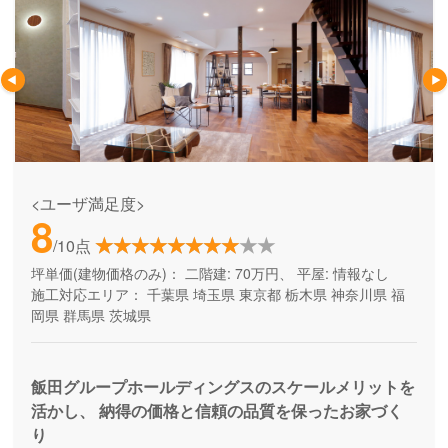
<ユーザ満足度>
8
/10点
坪単価(建物価格のみ)：
二階建: 70万円、 平屋: 情報なし
施工対応エリア：
千葉県
埼玉県
東京都
栃木県
神奈川県
福
岡県
群馬県
茨城県
飯田グループホールディングスのスケールメリットを
活かし、 納得の価格と信頼の品質を保ったお家づく
り