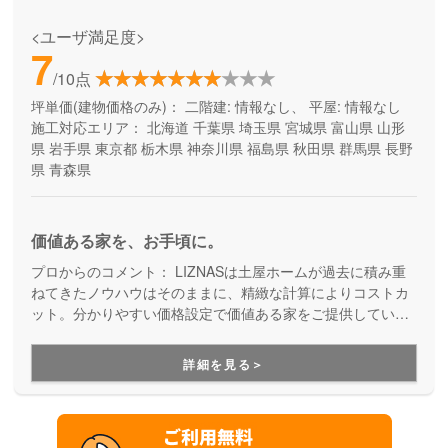
<ユーザ満足度>
7
/10点
坪単価(建物価格のみ)：
二階建: 情報なし、 平屋: 情報なし
施工対応エリア：
北海道
千葉県
埼玉県
宮城県
富山県
山形
県
岩手県
東京都
栃木県
神奈川県
福島県
秋田県
群馬県
長野
県
青森県
価値ある家を、お手頃に。
プロからのコメント：
LIZNASは土屋ホームが過去に積み重
ねてきたノウハウはそのままに、精緻な計算によりコストカ
ット。分かりやすい価格設定で価値ある家をご提供していま
す。コストパフォーマンスに優れた家づくりを行いたい方に
はぴったりの建築会社です。
詳細を見る＞