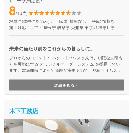
<ユーザ満足度>
8
/10点
坪単価(建物価格のみ)：
二階建: 情報なし、 平屋: 情報なし
施工対応エリア：
埼玉県
岐阜県
愛知県
東京都
神奈川県
未来の当たり前をこれからの暮らしに。
プロからのコメント：
ネクストハウスさんは、明確な見積も
りを可能にする”オリジナルオーダーシステム”を採用してい
ます。建築面積によって値段が決まるので、見積もりもスピ
ードアップ。これにより、時間的コストアップを抑えられて
いるので、早く新しい家に入居したいという方に特におスス
詳細を見る＞
メです！
木下工務店