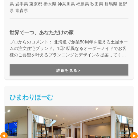
県
岩手県
東京都
栃木県
神奈川県
福島県
秋田県
群馬県
長野
県
青森県
世界で一つ、あなただけの家
プロからのコメント：
北海道で創業50周年を迎える土屋ホー
ムの注文住宅ブランド。1邸1邸異なるオーダーメイドでお客
様のご要望を叶えるプランニングとデザインを提案してくれ
ます。
詳細を見る＞
ひまわりほーむ