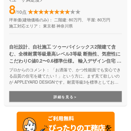
8
/10点
坪単価(建物価格のみ)：
二階建: 80万円、 平屋: 80万円
施工対応エリア：
東京都
神奈川県
自社設計、自社施工 ツゥーバイシックス2階建て含
む、全棟耐震等級最高レベル3等級 断熱性、気密性に
こだわりC値0.2〜0.6標準仕様。 輸入デザイン住宅 自
然素材、無垢材ドア、無垢フローリングを標準。 資
プロからのコメント：
「お洒落で、かつ性能面でも安心でき
産価値が落ちない、輸入デザイン住宅、100年住める
る品質の住宅を建てたい！」という方に、まず見て欲しいの
家。インテリアコーディネーターと一緒に詳細な打ち
が APPLEYARD DESIGNです。耐震等級3を標準としてお
り、壁に断熱材を充填することで高気密高断熱を実現するな
合わせを実施
ど、満足のいく高性能なお家づくりが出来ます。また、自社
詳細を見る＞
設計・自社施工なので、ご予算に合わせてオーダーメイドの
お家づくりが実現できる点も安心してお家づくりを任せられ
るポイントの１つです。