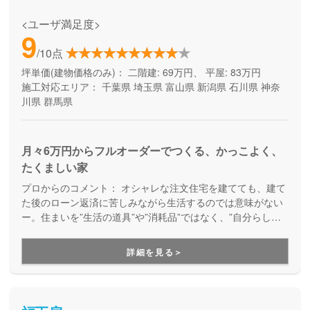
<ユーザ満足度>
9
/10点
坪単価(建物価格のみ)：
二階建: 69万円、 平屋: 83万円
施工対応エリア：
千葉県
埼玉県
富山県
新潟県
石川県
神奈
川県
群馬県
月々6万円からフルオーダーでつくる、かっこよく、
たくましい家
プロからのコメント：
オシャレな注文住宅を建てても、建て
た後のローン返済に苦しみながら生活するのでは意味がない
ー。住まいを”生活の道具”や”消耗品”ではなく、”自分らしさ
が満載の楽しい暮らしを実現するためのパートナー”として考
え、デザイン性とコストパフォーマンスの両立を実現してく
詳細を見る＞
れるブランドです。月々無理なくお支払いできる価格で、理
想の家づくりを叶えてくれます。