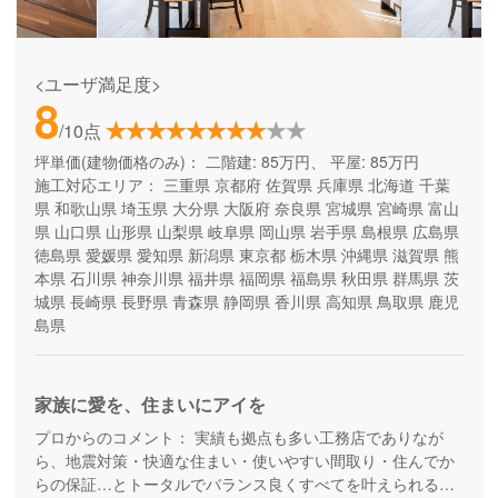
<ユーザ満足度>
8
/10点
坪単価(建物価格のみ)：
二階建: 85万円、 平屋: 85万円
施工対応エリア：
三重県
京都府
佐賀県
兵庫県
北海道
千葉
県
和歌山県
埼玉県
大分県
大阪府
奈良県
宮城県
宮崎県
富山
県
山口県
山形県
山梨県
岐阜県
岡山県
岩手県
島根県
広島県
徳島県
愛媛県
愛知県
新潟県
東京都
栃木県
沖縄県
滋賀県
熊
本県
石川県
神奈川県
福井県
福岡県
福島県
秋田県
群馬県
茨
城県
長崎県
長野県
青森県
静岡県
香川県
高知県
鳥取県
鹿児
島県
家族に愛を、住まいにアイを
プロからのコメント：
実績も拠点も多い工務店でありなが
ら、地震対策・快適な住まい・使いやすい間取り・住んでか
らの保証…とトータルでバランス良くすべてを叶えられる家