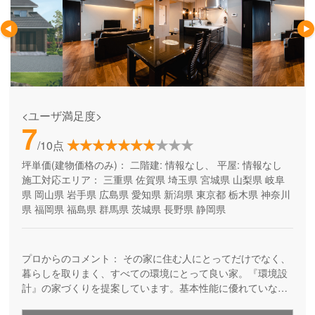
<ユーザ満足度>
7
/10点
坪単価(建物価格のみ)：
二階建: 情報なし、 平屋: 情報なし
施工対応エリア：
三重県
佐賀県
埼玉県
宮城県
山梨県
岐阜
県
岡山県
岩手県
広島県
愛知県
新潟県
東京都
栃木県
神奈川
県
福岡県
福島県
群馬県
茨城県
長野県
静岡県
プロからのコメント：
その家に住む人にとってだけでなく、
暮らしを取りまく、すべての環境にとって良い家。『環境設
計』の家づくりを提案しています。基本性能に優れていなが
ら、自由設計を楽しめる高品質の住まい。安全で、健康快適