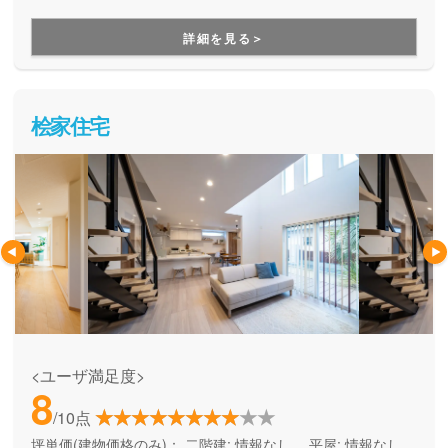
づくりができる住宅メーカーです。家族の成長に合わせて活
用できる間取り提案も得意なので、末長く安心して暮らせる
詳細を見る＞
住まいをお求めの方、安心できるプロにまるっとお任せした
い方にもお勧めしています。
桧家住宅
<ユーザ満足度>
8
/10点
坪単価(建物価格のみ)：
二階建: 情報なし、 平屋: 情報なし