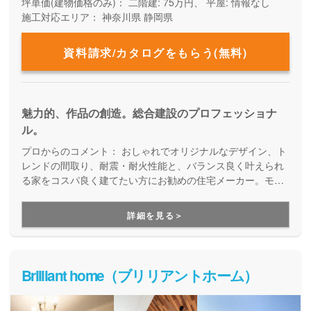
坪単価(建物価格のみ)：
二階建: 75万円、 平屋: 情報なし
施工対応エリア：
神奈川県
静岡県
資料請求/カタログをもらう(無料)
魅力的、作品の創造。総合建設のプロフェッショナ
ル。
プロからのコメント：
おしゃれでオリジナルなデザイン、ト
レンドの間取り、耐震・耐火性能と、バランス良く叶えられ
る家をコスパ良く建てたい方にお勧めの住宅メーカー。モデ
ルハウスや住宅展示場を常設しないことでコストダウンを実
現しつつ、デザイン性も性能も叶えた家を提供しています。
詳細を見る＞
ご家族の暮らしに合った使いやすい動線や収納にもこだわっ
た、女性目線でも嬉しい家づくりです。
Brilliant home（ブリリアントホーム）