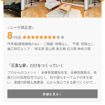
<ユーザ満足度>
8
/10点
坪単価(建物価格のみ)：
二階建: 情報なし、 平屋: 情報なし
施工対応エリア：
埼玉県
富山県
東京都
石川県
神奈川県
「正直な家」だけをつくっていく
プロからのコメント：
全棟長期優良住宅、全棟性能表示。表
面だけの自然住宅ではなく、柱や梁もすべてムクの木を使
い、基礎の防蟻も無農薬。心から安心できる家づくりができ
ます！
詳細を見る＞