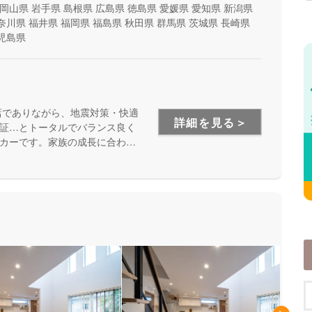
岡山県
岩手県
島根県
広島県
徳島県
愛媛県
愛知県
新潟県
奈川県
福井県
福岡県
福島県
秋田県
群馬県
茨城県
長崎県
児島県
店でありながら、地震対策・快適
詳細を見る＞
証…とトータルでバランス良く
カーです。家族の成長に合わせ
安心して暮らせる住まいをお求
い方にもお勧めしています。