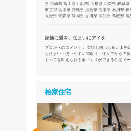
県
宮崎県
富山県
山口県
山形県
山梨県
岐阜県
東京都
栃木県
沖縄県
滋賀県
熊本県
石川県
神
長野県
青森県
静岡県
香川県
高知県
鳥取県
鹿
家族に愛を、住まいにアイを
プロからのコメント：
実績も拠点も多い工務
な住まい・使いやすい間取り・住んでからの保
すべてを叶えられる家づくりができる住宅メー
て活用できる間取り提案も得意なので、末長く
めの方、安心できるプロにまるっとお任せした
桧家住宅