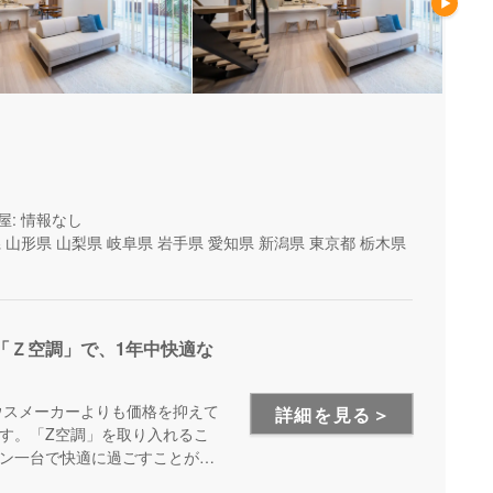
屋: 情報なし
県
山形県
山梨県
岐阜県
岩手県
愛知県
新潟県
東京都
栃木県
「Ｚ空調」で、1年中快適な
ウスメーカーよりも価格を抑えて
詳細を見る＞
す。「Z空調」を取り入れるこ
ン一台で快適に過ごすことが出
を体験できる施設もあるので、