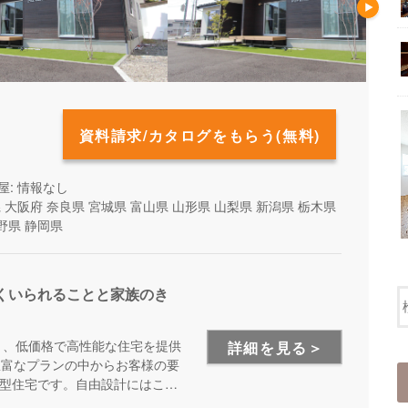
資料請求/カタログをもらう(無料)
屋: 情報なし
県
大阪府
奈良県
宮城県
富山県
山形県
山梨県
新潟県
栃木県
野県
静岡県
くいられることと家族のき
り、低価格で高性能な住宅を提供
詳細を見る＞
豊富なプランの中からお客様の要
型住宅です。自由設計にはこだ
オススメです。