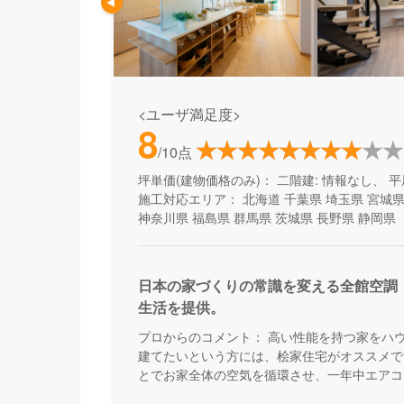
<ユーザ満足度>
8
/10点
坪単価(建物価格のみ)：
二階建: 情報なし、 平
施工対応エリア：
北海道
千葉県
埼玉県
宮城
神奈川県
福島県
群馬県
茨城県
長野県
静岡県
日本の家づくりの常識を変える全館空調
生活を提供。
プロからのコメント：
高い性能を持つ家をハ
建てたいという方には、桧家住宅がオススメで
とでお家全体の空気を循環させ、一年中エアコ
来る住まいづくりをしています。Z空調の性能