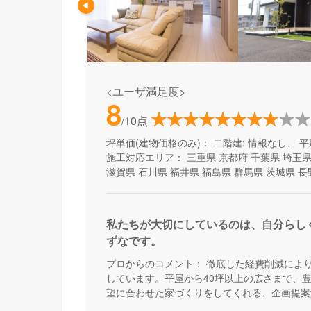
<ユーザ満足度>
8
/10点
坪単価(建物価格のみ)：
二階建: 情報なし、 平
施工対応エリア：
三重県
京都府
千葉県
埼玉
滋賀県
石川県
福井県
福島県
群馬県
茨城県
長
私たちが大切にしているのは、自分らし
ずなです。
プロからのコメント：
徹底した経費削減によ
しています。平屋から40坪以上の広さまで、
望に合わせた家づくりをしてくれる、企画提案
わらず、予算内で快適な住まいを建てたい方に