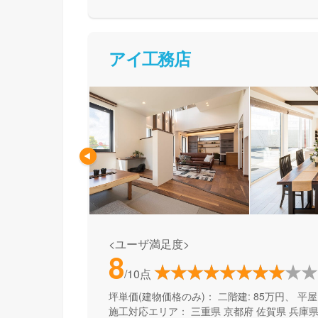
アイ工務店
<ユーザ満足度>
8
/10点
坪単価(建物価格のみ)：
二階建: 85万円、 平屋:
施工対応エリア：
三重県
京都府
佐賀県
兵庫