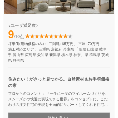
<ユーザ満足度>
9
/10点
坪単価(建物価格のみ)：
二階建: 65万円、 平屋: 70万円
施工対応エリア：
三重県
京都府
兵庫県
千葉県
山梨県
岐阜
県
岡山県
広島県
愛知県
新潟県
栃木県
神奈川県
群馬県
茨城
県
静岡県
住みたい！がきっと見つかる。自然素材＆お手頃価格
の家
プロからのコメント：
「一生に一度のマイホームづくりを、
スムーズかつ快適に実現できる世界」をコンセプトに、こだ
わりの注文住宅の実現を全面的にサポートしてくれる住宅メ
ーカー。土地探しや資金計画から、高デザイン・高性能・高
耐久の安心快適な住まいづくり、暮らし始めた後のメンテナ
詳細を見る＞