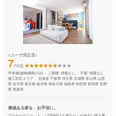
<ユーザ満足度>
7
/10点
坪単価(建物価格のみ)：
二階建: 情報なし、 平屋: 情報なし
施工対応エリア：
北海道
千葉県
埼玉県
宮城県
富山県
山形
県
岩手県
東京都
栃木県
神奈川県
福島県
秋田県
群馬県
長野
県
青森県
価値ある家を、お手頃に。
プロからのコメント：
LIZNASは土屋ホームが過去に積み重