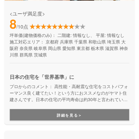
<ユーザ満足度>
8
/10点
坪単価(建物価格のみ)：
二階建: 情報なし、 平屋: 情報なし
施工対応エリア：
京都府
兵庫県
千葉県
和歌山県
埼玉県
大
阪府
奈良県
岐阜県
岡山県
愛知県
東京都
栃木県
滋賀県
神奈
川県
群馬県
茨城県
日本の住宅を「世界基準」に
プロからのコメント：
高性能・高耐震な住宅をコストパフォ
ーマンス良く建てたい！という方におススメなのがヤマト住
建さんです。日本の住宅の平均寿命は約30年と言われていま
すが、より長寿命な家づくりを目指している工務店さんで
す。
詳細を見る＞