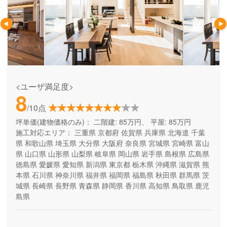
<ユーザ満足度>
8
/10点
坪単価(建物価格のみ)：
二階建: 85万円、 平屋: 85万円
施工対応エリア：
三重県
京都府
佐賀県
兵庫県
北海道
千葉
県
和歌山県
埼玉県
大分県
大阪府
奈良県
宮城県
宮崎県
富山
県
山口県
山形県
山梨県
岐阜県
岡山県
岩手県
島根県
広島県
徳島県
愛媛県
愛知県
新潟県
東京都
栃木県
沖縄県
滋賀県
熊
本県
石川県
神奈川県
福井県
福岡県
福島県
秋田県
群馬県
茨
城県
長崎県
長野県
青森県
静岡県
香川県
高知県
鳥取県
鹿児
島県