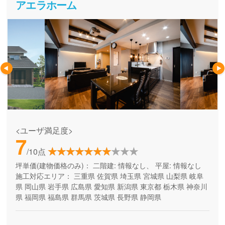
アエラホーム
<ユーザ満足度>
7
/10点
坪単価(建物価格のみ)：
二階建: 情報なし、 平屋: 情報なし
施工対応エリア：
三重県
佐賀県
埼玉県
宮城県
山梨県
岐阜
県
岡山県
岩手県
広島県
愛知県
新潟県
東京都
栃木県
神奈川
県
福岡県
福島県
群馬県
茨城県
長野県
静岡県