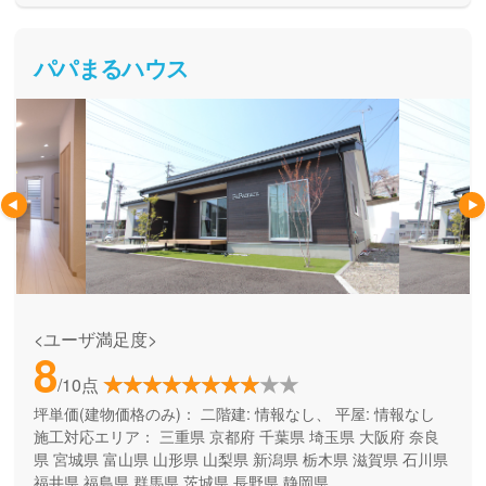
パパまるハウス
<ユーザ満足度>
8
/10点
坪単価(建物価格のみ)：
二階建: 情報なし、 平屋: 情報なし
施工対応エリア：
三重県
京都府
千葉県
埼玉県
大阪府
奈良
県
宮城県
富山県
山形県
山梨県
新潟県
栃木県
滋賀県
石川県
福井県
福島県
群馬県
茨城県
長野県
静岡県