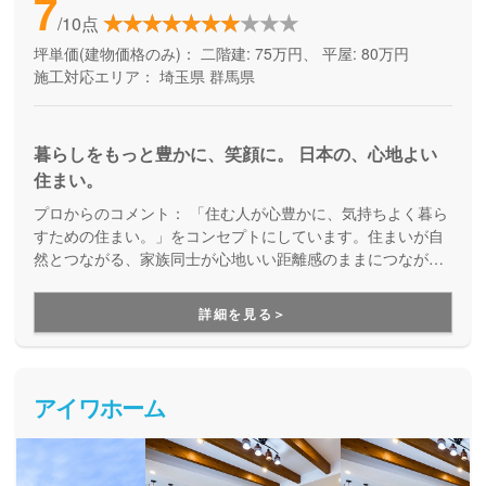
7
/10点
坪単価(建物価格のみ)：
二階建: 75万円、 平屋: 80万円
施工対応エリア：
埼玉県
群馬県
暮らしをもっと豊かに、笑顔に。 日本の、心地よい
住まい。
プロからのコメント：
「住む人が心豊かに、気持ちよく暮ら
すための住まい。」をコンセプトにしています。住まいが自
然とつながる、家族同士が心地いい距離感のままにつながる
ー。心がととのう空間を生み出す家づくり。天井の高さや造
作家具など細部にまでこだわり、自然と落ち着く、帰りたく
詳細を見る＞
なる家を求める人の住まいです。
アイワホーム