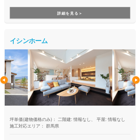
採用し、花粉99.9%、PM2.5も98.5%カットと、非常に性能
の高い快適な住まいが実現します。土地探しから、女性目線
詳細を見る＞
の間取り提案、アフターサポートまで、親身な対応が好評で
す。
イシンホーム
坪単価(建物価格のみ)：
二階建: 情報なし、 平屋: 情報なし
施工対応エリア：
群馬県