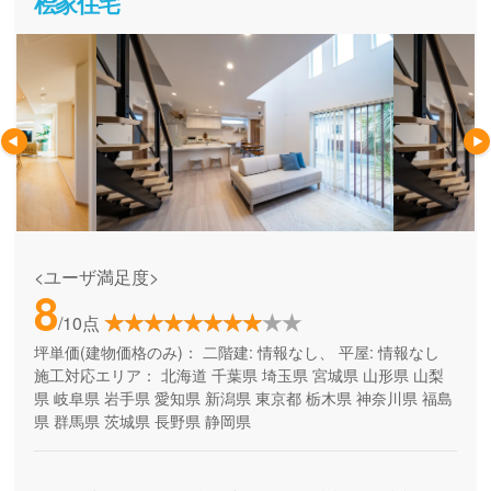
桧家住宅
<ユーザ満足度>
8
/10点
坪単価(建物価格のみ)：
二階建: 情報なし、 平屋: 情報なし
施工対応エリア：
北海道
千葉県
埼玉県
宮城県
山形県
山梨
県
岐阜県
岩手県
愛知県
新潟県
東京都
栃木県
神奈川県
福島
県
群馬県
茨城県
長野県
静岡県