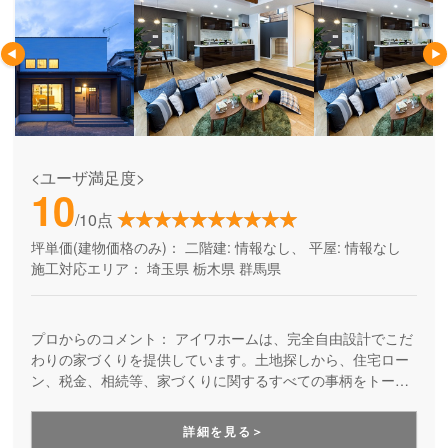
<ユーザ満足度>
10
/10点
坪単価(建物価格のみ)：
二階建: 情報なし、 平屋: 情報なし
施工対応エリア：
埼玉県
栃木県
群馬県
プロからのコメント：
アイワホームは、完全自由設計でこだ
わりの家づくりを提供しています。土地探しから、住宅ロー
ン、税金、相続等、家づくりに関するすべての事柄をトータ
ルでサポート。造作家具も得意だから、自分だけの暮らしを
実現できます。家づくりを始めると次々と出てくる疑問・質
詳細を見る＞
問にも、一つ一つ丁寧に回答してくれて、保証も充実してい