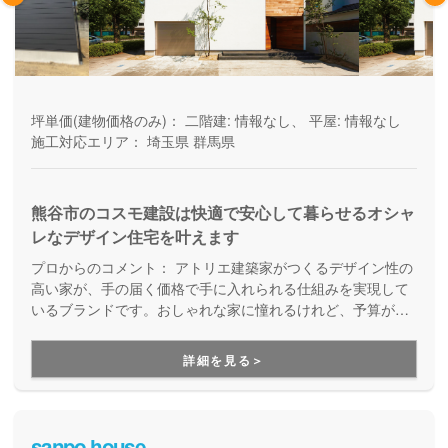
坪単価(建物価格のみ)：
二階建: 情報なし、 平屋: 情報なし
施工対応エリア：
埼玉県
群馬県
熊谷市のコスモ建設は快適で安心して暮らせるオシャ
レなデザイン住宅を叶えます
プロからのコメント：
アトリエ建築家がつくるデザイン性の
高い家が、手の届く価格で手に入れられる仕組みを実現して
いるブランドです。おしゃれな家に憧れるけれど、予算が足
りないと思っている方の家づくりを応援してくれます。コス
トを抑えつつ、デザイン性も機能性も両立した住まいを持ち
詳細を見る＞
たい方にお勧めです。
sanpo house