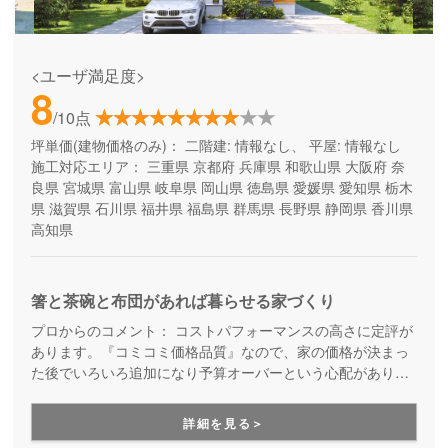
<ユーザ満足度>
8
/10点
坪単価(建物価格のみ)：
二階建: 情報なし、 平屋: 情報なし
施工対応エリア：
三重県
京都府
兵庫県
和歌山県
大阪府
奈
良県
宮城県
富山県
岐阜県
岡山県
徳島県
愛媛県
愛知県
栃木
県
滋賀県
石川県
福井県
福島県
群馬県
長野県
静岡県
香川県
高知県
箸と茶碗と布団があれば暮らせる家づくり
プロからのコメント：
コストパフォーマンスの高さに定評が
あります。『コミコミ価格品質』なので、家の価格が決まっ
た後でいろいろ追加になり予算オーバーという心配がありま
せん。ただのローコスト住宅ではない、高品質・高性能も叶
える家づくりです。
詳細を見る＞