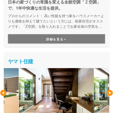
日本の家づくりの常識を変える全館空調「Ｚ空調」
で、1年中快適な生活を提供。
プロからのコメント：
高い性能を持つ家をハウスメーカーよ
りも価格を抑えて建てたいという方には、桧家住宅がオスス
メです。「Z空調」を取り入れることでお家全体の空気を循
環させ、一年中エアコン一台で快適に過ごすことが出来る住
まいづくりをしています。Z空調の性能を体験できる施設も
詳細を見る＞
あるので、体験した上で納得してお家づくりを進めることが
出来ます。是非一度、実際に足を運んで体験してみてくださ
い。
ヤマト住建