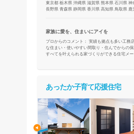
東京都
栃木県
沖縄県
滋賀県
熊本県
石川県
神
長野県
青森県
静岡県
香川県
高知県
鳥取県
鹿
家族に愛を、住まいにアイを
プロからのコメント：
実績も拠点も多い工務
な住まい・使いやすい間取り・住んでからの保
すべてを叶えられる家づくりができる住宅メー
て活用できる間取り提案も得意なので、末長く
めの方、安心できるプロにまるっとお任せした
あったか子育て応援住宅