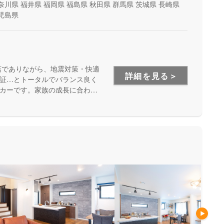
奈川県
福井県
福岡県
福島県
秋田県
群馬県
茨城県
長崎県
児島県
店でありながら、地震対策・快適
詳細を見る＞
証…とトータルでバランス良く
カーです。家族の成長に合わせ
安心して暮らせる住まいをお求
い方にもお勧めしています。