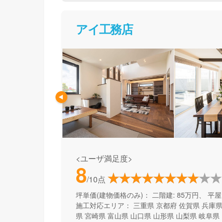
アイ工務店
<ユーザ満足度>
8
/10点
坪単価(建物価格のみ)：
二階建: 85万円、 平屋:
施工対応エリア：
三重県
京都府
佐賀県
兵庫
県
宮崎県
富山県
山口県
山形県
山梨県
岐阜県