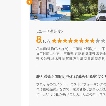
<ユーザ満足度>
8
/10点
坪単価(建物価格のみ)：
二階建: 情報なし、 平
施工対応エリア：
三重県
京都府
兵庫県
和歌
県
愛知県
栃木県
滋賀県
石川県
福井県
福島県
箸と茶碗と布団があれば暮らせる家づく
プロからのコメント：
コストパフォーマンス
コミ価格品質』なので、家の価格が決まった後
バーという心配がありません。ただのローコス
能も叶える家づくりです。