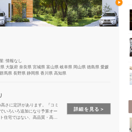
屋: 情報なし
山県
大阪府
奈良県
宮城県
富山県
岐阜県
岡山県
徳島県
愛媛
群馬県
長野県
静岡県
香川県
高知県
り
の高さに定評があります。『コミ
詳細を見る＞
でいろいろ追加になり予算オー
ト住宅ではない、高品質・高性