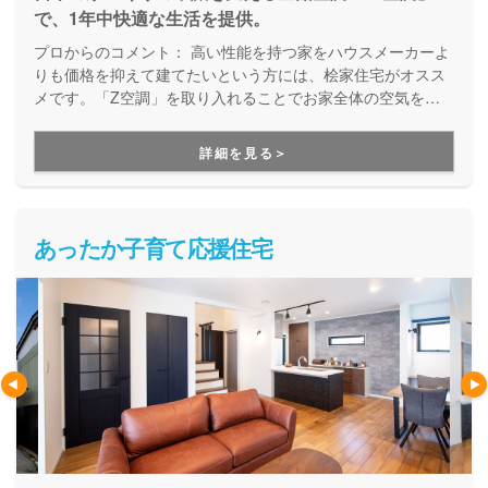
で、1年中快適な生活を提供。
プロからのコメント：
高い性能を持つ家をハウスメーカーよ
りも価格を抑えて建てたいという方には、桧家住宅がオスス
メです。「Z空調」を取り入れることでお家全体の空気を循
環させ、一年中エアコン一台で快適に過ごすことが出来る住
まいづくりをしています。Z空調の性能を体験できる施設も
詳細を見る＞
あるので、体験した上で納得してお家づくりを進めることが
出来ます。是非一度、実際に足を運んで体験してみてくださ
い。
あったか子育て応援住宅