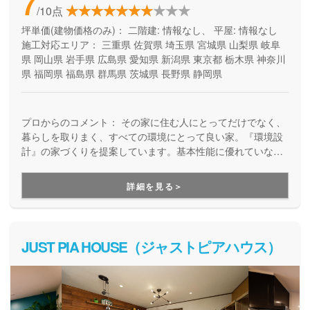
7
/10点
坪単価(建物価格のみ)：
二階建: 情報なし、 平屋: 情報なし
施工対応エリア：
三重県
佐賀県
埼玉県
宮城県
山梨県
岐阜
県
岡山県
岩手県
広島県
愛知県
新潟県
東京都
栃木県
神奈川
県
福岡県
福島県
群馬県
茨城県
長野県
静岡県
プロからのコメント：
その家に住む人にとってだけでなく、
暮らしを取りまく、すべての環境にとって良い家。『環境設
計』の家づくりを提案しています。基本性能に優れていなが
ら、自由設計を楽しめる高品質の住まい。安全で、健康快適
で、そしてエコな住宅を提供しています。
詳細を見る＞
JUST PIA HOUSE（ジャストピアハウス）