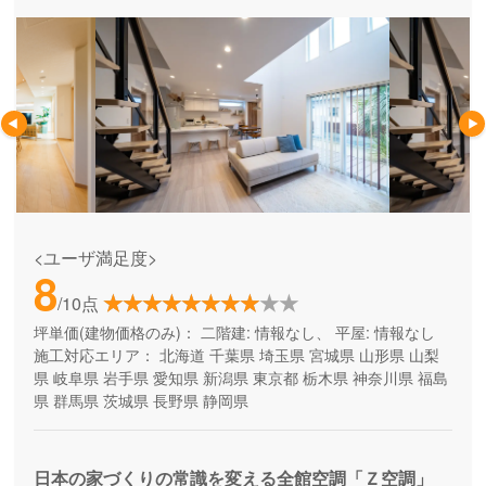
<ユーザ満足度>
8
/10点
坪単価(建物価格のみ)：
二階建: 情報なし、 平屋: 情報なし
施工対応エリア：
北海道
千葉県
埼玉県
宮城県
山形県
山梨
県
岐阜県
岩手県
愛知県
新潟県
東京都
栃木県
神奈川県
福島
県
群馬県
茨城県
長野県
静岡県
日本の家づくりの常識を変える全館空調「Ｚ空調」