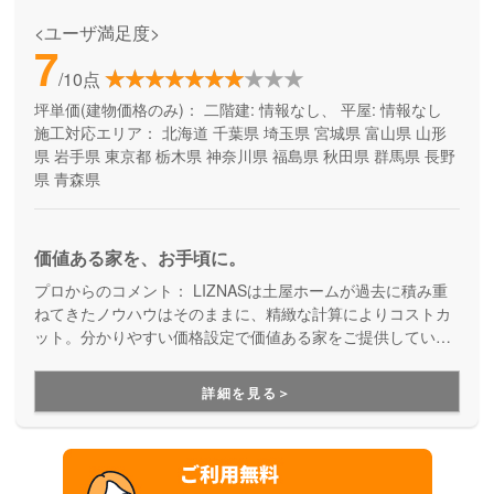
<ユーザ満足度>
7
/10点
坪単価(建物価格のみ)：
二階建: 情報なし、 平屋: 情報なし
施工対応エリア：
北海道
千葉県
埼玉県
宮城県
富山県
山形
県
岩手県
東京都
栃木県
神奈川県
福島県
秋田県
群馬県
長野
県
青森県
価値ある家を、お手頃に。
プロからのコメント：
LIZNASは土屋ホームが過去に積み重
ねてきたノウハウはそのままに、精緻な計算によりコストカ
ット。分かりやすい価格設定で価値ある家をご提供していま
す。コストパフォーマンスに優れた家づくりを行いたい方に
はぴったりの建築会社です。
詳細を見る＞