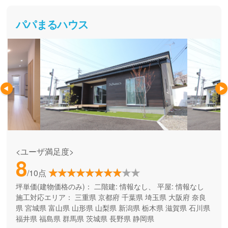
パパまるハウス
<ユーザ満足度>
8
/10点
坪単価(建物価格のみ)：
二階建: 情報なし、 平屋: 情報なし
施工対応エリア：
三重県
京都府
千葉県
埼玉県
大阪府
奈良
県
宮城県
富山県
山形県
山梨県
新潟県
栃木県
滋賀県
石川県
福井県
福島県
群馬県
茨城県
長野県
静岡県