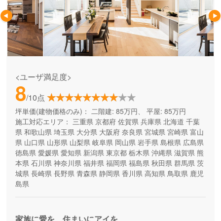
<ユーザ満足度>
8
/10点
坪単価(建物価格のみ)：
二階建: 85万円、 平屋: 85万円
施工対応エリア：
三重県
京都府
佐賀県
兵庫県
北海道
千葉
県
和歌山県
埼玉県
大分県
大阪府
奈良県
宮城県
宮崎県
富山
県
山口県
山形県
山梨県
岐阜県
岡山県
岩手県
島根県
広島県
徳島県
愛媛県
愛知県
新潟県
東京都
栃木県
沖縄県
滋賀県
熊
本県
石川県
神奈川県
福井県
福岡県
福島県
秋田県
群馬県
茨
城県
長崎県
長野県
青森県
静岡県
香川県
高知県
鳥取県
鹿児
島県
家族に愛を、住まいにアイを