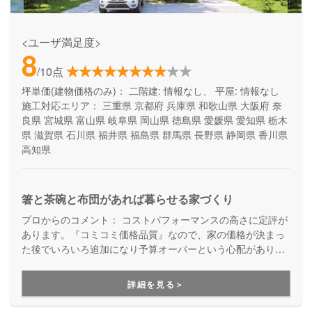
<ユーザ満足度>
8
/10点
坪単価(建物価格のみ)：
二階建: 情報なし、 平屋: 情報なし
施工対応エリア：
三重県
京都府
兵庫県
和歌山県
大阪府
奈
良県
宮城県
富山県
岐阜県
岡山県
徳島県
愛媛県
愛知県
栃木
県
滋賀県
石川県
福井県
福島県
群馬県
長野県
静岡県
香川県
高知県
箸と茶碗と布団があれば暮らせる家づくり
プロからのコメント：
コストパフォーマンスの高さに定評が
あります。『コミコミ価格品質』なので、家の価格が決まっ
た後でいろいろ追加になり予算オーバーという心配がありま
せん。ただのローコスト住宅ではない、高品質・高性能も叶
える家づくりです。
詳細を見る＞