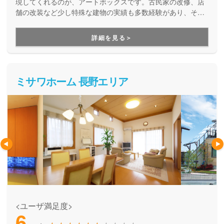
現してくれるのが、アートボックスです。古民家の改修、店
舗の改装など少し特殊な建物の実績も多数経験があり、そこ
で得た幅広い知識や経験を活かして、お客様の生活に合った
住まいのご提案をしてくれます。また、創業から36年間、変
詳細を見る＞
わらず地域密着でお家づくりに携わってきており、建てた後
も迅速に親身になってアフターフォローを行ってくれるとい
う安心感も感じられる会社です。
ミサワホーム 長野エリア
<ユーザ満足度>
6