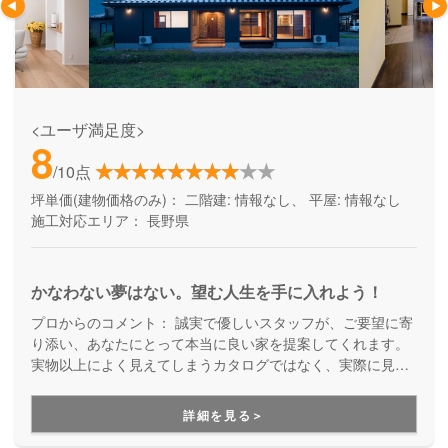
<ユーザ満足度>
8
/10点
坪単価(建物価格のみ)：
二階建: 情報なし、 平屋: 情報なし
施工対応エリア：
長野県
かなわない夢はない。望む人生を手に入れよう！
プロからのコメント：
誠実で優しいスタッフが、ご要望に寄
り添い、あなたにとって本当に良い家を提案してくれます。
実物以上によく見えてしまうカタログではなく、実際に見て
判断して欲しいという想いから、建築中の現場も全て包み隠
さず公開。不透明なところのない、安心の家づくりを進めて
詳細を見る＞
いただけます。