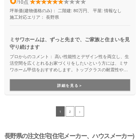
/10点
坪単価(建物価格のみ)：
二階建: 80万円、 平屋: 情報なし
施工対応エリア：
長野県
ミサワホームは、ずっと先まで、ご家族と住まいを見
守り続けます
プロからのコメント：
高い性能性とデザイン性を両立し、生
活空間を広くとれるお家づくりをしたいという方には、ミサ
ワホーム甲信をおすすめします。トップクラスの耐震性や断
熱性を持つ住宅を実現でき、また保証にも強いのでアフター
フォローも充実しています。さらには、多くの土地情報を持
詳細を見る＞
っており、長野県内の住宅メーカーの中でも特に土地情報に
強いので、土地からお探しのお客様も安心してお任せ出来ま
す。
1
2
>
長野県の注文住宅(住宅メーカー、ハウスメーカー)