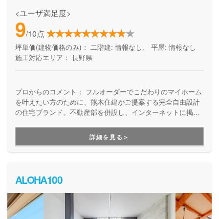
<ユーザ満足度>
9
/10点
坪単価(建物価格のみ)：
二階建: 情報なし、 平屋: 情報なし
施工対応エリア：
長野県
プロからのコメント：
フルオーダーでこだわりのマイホーム
を叶えたい方のために、熊木住建がご提案する完全自由設計
の住宅ブランド。不動産部を併設し、インターネットに掲載
していない情報も含めて土地情報が豊富。アフターサポート
も万全なので、土地探し・資金計画からプランニング・施
詳細を見る＞
工、お引き渡し後のメンテナンスまで、家づくりをワンスト
ップで安心してお任せいただけます。
ALOHA100