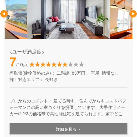
<ユーザ満足度>
7
/10点
坪単価(建物価格のみ)：
二階建: 83万円、 平屋: 情報なし
施工対応エリア：
長野県
プロからのコメント：
建てる時も、住んでからもコストパフ
ォーマンスの高い家づくりを提供しています。大手住宅メー
カーの2/3の価格帯で高性能住宅を建てられます。家中どこで
も一年中、快適に過ごせる「超断熱」仕様も人気の秘密。住
みやすくておしゃれな家を、適正価格で建てて、ランニング
詳細を見る＞
コストも抑えて暮らす人の家です。