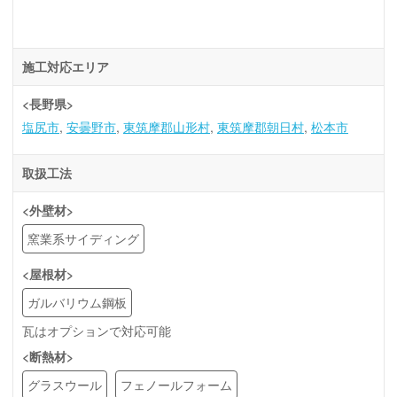
施工対応エリア
<長野県>
塩尻市
安曇野市
東筑摩郡山形村
東筑摩郡朝日村
松本市
取扱工法
<外壁材>
窯業系サイディング
<屋根材>
ガルバリウム鋼板
瓦はオプションで対応可能
<断熱材>
グラスウール
フェノールフォーム