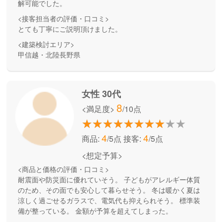
解可能でした。
<接客担当者の評価・口コミ>
とても丁寧にご説明頂けました。
<建築検討エリア>
甲信越・北陸長野県
女性 30代
8
<満足度>
/10点
4
4
商品:
/5点
接客:
/5点
<想定予算>
<商品と価格の評価・口コミ>
耐震面や防災面に優れていそう。 子どもがアレルギー体質
のため、その面でも安心して暮らせそう。 冬は暖かく夏は
涼しく過ごせるガラスで、電気代も抑えられそう。 標準装
備が整っている。 金額が予算を超えてしまった。