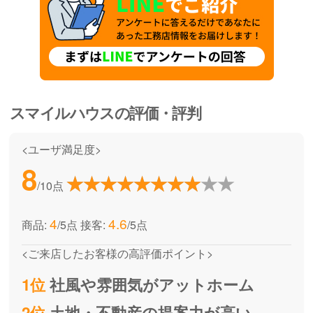
スマイルハウス
の評価・評判
<ユーザ満足度>
8
/10点
4
4.6
商品:
/5点
接客:
/5点
<ご来店したお客様の高評価ポイント>
1位
社風や雰囲気がアットホーム
2位
土地・不動産の提案力が高い