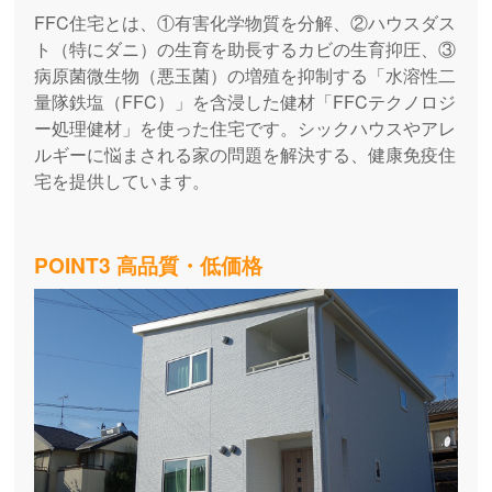
FFC住宅とは、①有害化学物質を分解、②ハウスダス
ト（特にダニ）の生育を助長するカビの生育抑圧、③
病原菌微生物（悪玉菌）の増殖を抑制する「水溶性二
量隊鉄塩（FFC）」を含浸した健材「FFCテクノロジ
ー処理健材」を使った住宅です。シックハウスやアレ
ルギーに悩まされる家の問題を解決する、健康免疫住
宅を提供しています。
POINT3 高品質・低価格