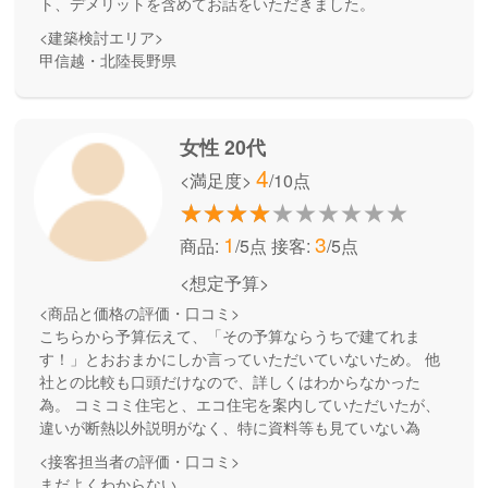
ト、デメリットを含めてお話をいただきました。
<建築検討エリア>
甲信越・北陸長野県
女性 20代
4
<満足度>
/10点
1
3
商品:
/5点
接客:
/5点
<想定予算>
<商品と価格の評価・口コミ>
こちらから予算伝えて、「その予算ならうちで建てれま
す！」とおおまかにしか言っていただいていないため。 他
社との比較も口頭だけなので、詳しくはわからなかった
為。 コミコミ住宅と、エコ住宅を案内していただいたが、
違いが断熱以外説明がなく、特に資料等も見ていない為
<接客担当者の評価・口コミ>
まだよくわからない