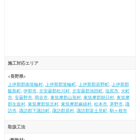
施工対応エリア
<長野県>
上伊那郡南箕輪村
上伊那郡箕輪町
上伊那郡辰野町
上伊那郡
飯島町
伊那市
北安曇郡松川村
北安曇郡池田町
塩尻市
大町
市
安曇野市
岡谷市
東筑摩郡山形村
東筑摩郡朝日村
東筑摩
郡生坂村
東筑摩郡筑北村
東筑摩郡麻績村
松本市
茅野市
諏
訪市
諏訪郡下諏訪町
諏訪郡原村
諏訪郡富士見町
駒ヶ根市
取扱工法
<断熱材>