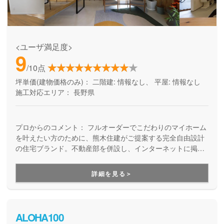
<ユーザ満足度>
9
/10点
坪単価(建物価格のみ)：
二階建: 情報なし、 平屋: 情報なし
施工対応エリア：
長野県
プロからのコメント：
フルオーダーでこだわりのマイホーム
を叶えたい方のために、熊木住建がご提案する完全自由設計
の住宅ブランド。不動産部を併設し、インターネットに掲載
していない情報も含めて土地情報が豊富。アフターサポート
も万全なので、土地探し・資金計画からプランニング・施
詳細を見る＞
工、お引き渡し後のメンテナンスまで、家づくりをワンスト
ップで安心してお任せいただけます。
ALOHA100