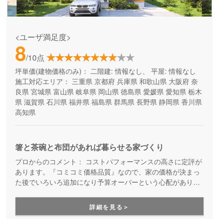
<ユーザ満足度>
8
/10点
坪単価(建物価格のみ)：
二階建: 情報なし、 平屋: 情報なし
施工対応エリア：
三重県
京都府
兵庫県
和歌山県
大阪府
奈
良県
宮城県
富山県
岐阜県
岡山県
徳島県
愛媛県
愛知県
栃木
県
滋賀県
石川県
福井県
福島県
群馬県
長野県
静岡県
香川県
高知県
箸と茶碗と布団があれば暮らせる家づくり
プロからのコメント：
コストパフォーマンスの高さに定評が
あります。『コミコミ価格品質』なので、家の価格が決まっ
た後でいろいろ追加になり予算オーバーという心配がありま
せん。ただのローコスト住宅ではない、高品質・高性能も叶
える家づくりです。
詳細を見る＞