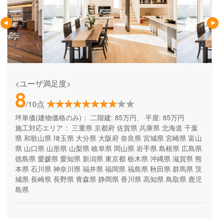
<ユーザ満足度>
8
/10点
坪単価(建物価格のみ)：
二階建: 85万円、 平屋: 85万円
施工対応エリア：
三重県
京都府
佐賀県
兵庫県
北海道
千葉
県
和歌山県
埼玉県
大分県
大阪府
奈良県
宮城県
宮崎県
富山
県
山口県
山形県
山梨県
岐阜県
岡山県
岩手県
島根県
広島県
徳島県
愛媛県
愛知県
新潟県
東京都
栃木県
沖縄県
滋賀県
熊
本県
石川県
神奈川県
福井県
福岡県
福島県
秋田県
群馬県
茨
城県
長崎県
長野県
青森県
静岡県
香川県
高知県
鳥取県
鹿児
島県