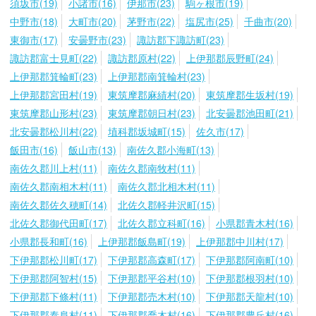
須坂市(19)
小諸市(16)
伊那市(23)
駒ヶ根市(19)
中野市(18)
大町市(20)
茅野市(22)
塩尻市(25)
千曲市(20)
東御市(17)
安曇野市(23)
諏訪郡下諏訪町(23)
諏訪郡富士見町(22)
諏訪郡原村(22)
上伊那郡辰野町(24)
上伊那郡箕輪町(23)
上伊那郡南箕輪村(23)
上伊那郡宮田村(19)
東筑摩郡麻績村(20)
東筑摩郡生坂村(19)
東筑摩郡山形村(23)
東筑摩郡朝日村(23)
北安曇郡池田町(21)
北安曇郡松川村(22)
埴科郡坂城町(15)
佐久市(17)
飯田市(16)
飯山市(13)
南佐久郡小海町(13)
南佐久郡川上村(11)
南佐久郡南牧村(11)
南佐久郡南相木村(11)
南佐久郡北相木村(11)
南佐久郡佐久穂町(14)
北佐久郡軽井沢町(15)
北佐久郡御代田町(17)
北佐久郡立科町(16)
小県郡青木村(16)
小県郡長和町(16)
上伊那郡飯島町(19)
上伊那郡中川村(17)
下伊那郡松川町(17)
下伊那郡高森町(17)
下伊那郡阿南町(10)
下伊那郡阿智村(15)
下伊那郡平谷村(10)
下伊那郡根羽村(10)
下伊那郡下條村(11)
下伊那郡売木村(10)
下伊那郡天龍村(10)
下伊那郡泰阜村(11)
下伊那郡喬木村(16)
下伊那郡豊丘村(16)