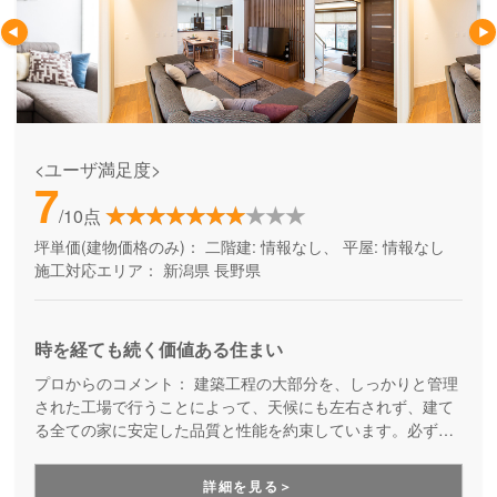
<ユーザ満足度>
7
/10点
坪単価(建物価格のみ)：
二階建: 情報なし、 平屋: 情報なし
施工対応エリア：
新潟県
長野県
時を経ても続く価値ある住まい
プロからのコメント：
建築工程の大部分を、しっかりと管理
された工場で行うことによって、天候にも左右されず、建て
る全ての家に安定した品質と性能を約束しています。必ず、
事前に打ち合わせたカタログ通りの性能が実現する家づくり
です。工場生産ならではの工期の短さも魅力の一つ。また、
詳細を見る＞