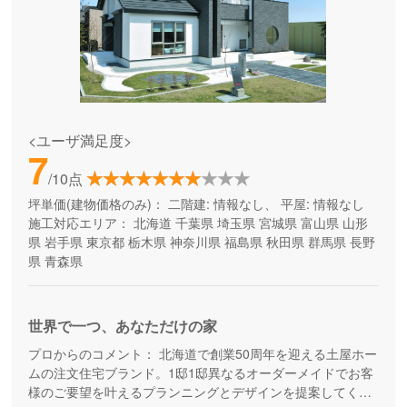
<ユーザ満足度>
7
/10点
坪単価(建物価格のみ)：
二階建: 情報なし、 平屋: 情報なし
施工対応エリア：
北海道
千葉県
埼玉県
宮城県
富山県
山形
県
岩手県
東京都
栃木県
神奈川県
福島県
秋田県
群馬県
長野
県
青森県
世界で一つ、あなただけの家
プロからのコメント：
北海道で創業50周年を迎える土屋ホー
ムの注文住宅ブランド。1邸1邸異なるオーダーメイドでお客
様のご要望を叶えるプランニングとデザインを提案してくれ