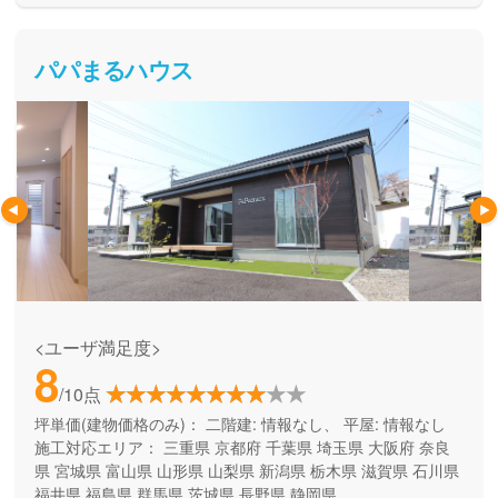
パパまるハウス
<ユーザ満足度>
8
/10点
坪単価(建物価格のみ)：
二階建: 情報なし、 平屋: 情報なし
施工対応エリア：
三重県
京都府
千葉県
埼玉県
大阪府
奈良
県
宮城県
富山県
山形県
山梨県
新潟県
栃木県
滋賀県
石川県
福井県
福島県
群馬県
茨城県
長野県
静岡県