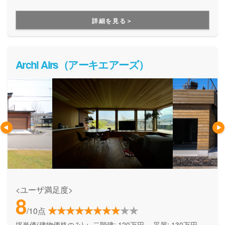
も一年中、快適に過ごせる「超断熱」仕様も人気の秘密。住
みやすくておしゃれな家を、適正価格で建てて、ランニング
詳細を見る＞
コストも抑えて暮らす人の家です。
Archi Airs（アーキエアーズ）
<ユーザ満足度>
8
/10点
坪単価(建物価格のみ)：
二階建: 120万円、 平屋: 130万円