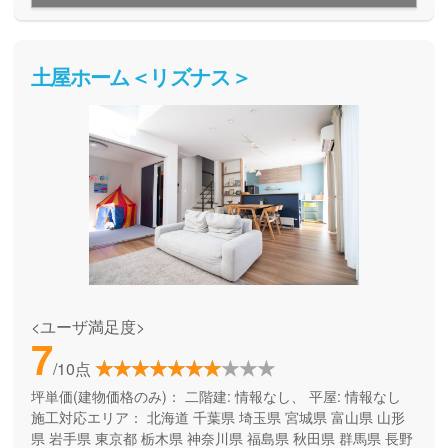
建てた後も安心のサポートを備えています。
土屋ホーム＜リズナス＞
<ユーザ満足度>
7
/10点
坪単価(建物価格のみ)：
二階建: 情報なし、 平屋: 情報なし
施工対応エリア：
北海道
千葉県
埼玉県
宮城県
富山県
山形
県
岩手県
東京都
栃木県
神奈川県
福島県
秋田県
群馬県
長野