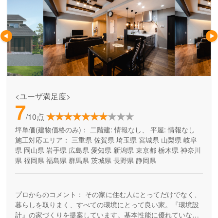
<ユーザ満足度>
7
/10点
坪単価(建物価格のみ)：
二階建: 情報なし、 平屋: 情報なし
施工対応エリア：
三重県
佐賀県
埼玉県
宮城県
山梨県
岐阜
県
岡山県
岩手県
広島県
愛知県
新潟県
東京都
栃木県
神奈川
県
福岡県
福島県
群馬県
茨城県
長野県
静岡県
プロからのコメント：
その家に住む人にとってだけでなく、
暮らしを取りまく、すべての環境にとって良い家。『環境設
計』の家づくりを提案しています。基本性能に優れていなが