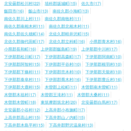
北安曇郡松川村(22)
埴科郡坂城町(15)
佐久市(17)
飯田市(16)
飯山市(13)
南佐久郡小海町(13)
南佐久郡川上村(11)
南佐久郡南牧村(11)
南佐久郡南相木村(11)
南佐久郡北相木村(11)
南佐久郡佐久穂町(14)
北佐久郡軽井沢町(15)
北佐久郡御代田町(17)
北佐久郡立科町(16)
小県郡青木村(16)
小県郡長和町(16)
上伊那郡飯島町(19)
上伊那郡中川村(17)
下伊那郡松川町(17)
下伊那郡高森町(17)
下伊那郡阿南町(10)
下伊那郡阿智村(15)
下伊那郡平谷村(10)
下伊那郡根羽村(10)
下伊那郡下條村(11)
下伊那郡売木村(10)
下伊那郡天龍村(10)
下伊那郡泰阜村(11)
下伊那郡喬木村(16)
下伊那郡豊丘村(16)
下伊那郡大鹿村(15)
木曽郡上松町(11)
木曽郡南木曽町(11)
木曽郡木祖村(17)
木曽郡王滝村(11)
木曽郡大桑村(11)
木曽郡木曽町(18)
東筑摩郡筑北村(20)
北安曇郡白馬村(17)
北安曇郡小谷村(12)
上高井郡小布施町(17)
上高井郡高山村(15)
下高井郡山ノ内町(15)
下高井郡木島平村(15)
下高井郡野沢温泉村(13)