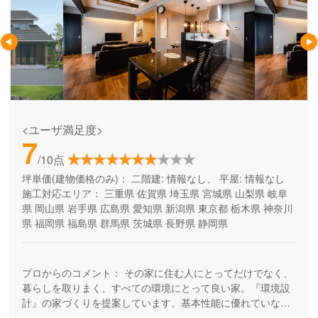
<ユーザ満足度>
7
/10点
坪単価(建物価格のみ)：
二階建: 情報なし、 平屋: 情報なし
施工対応エリア：
三重県
佐賀県
埼玉県
宮城県
山梨県
岐阜
県
岡山県
岩手県
広島県
愛知県
新潟県
東京都
栃木県
神奈川
県
福岡県
福島県
群馬県
茨城県
長野県
静岡県
プロからのコメント：
その家に住む人にとってだけでなく、
暮らしを取りまく、すべての環境にとって良い家。『環境設
計』の家づくりを提案しています。基本性能に優れていなが
ら、自由設計を楽しめる高品質の住まい。安全で、健康快適