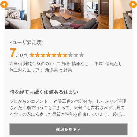
<ユーザ満足度>
7
/10点
坪単価(建物価格のみ)：
二階建: 情報なし、 平屋: 情報なし
施工対応エリア：
新潟県
長野県
時を経ても続く価値ある住まい
プロからのコメント：
建築工程の大部分を、しっかりと管理
された工場で行うことによって、天候にも左右されず、建て
る全ての家に安定した品質と性能を約束しています。必ず、
事前に打ち合わせたカタログ通りの性能が実現する家づくり
です。工場生産ならではの工期の短さも魅力の一つ。また、
詳細を見る＞
建てた後も安心のサポートを備えています。