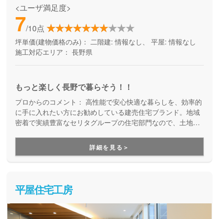
<ユーザ満足度>
7
/10点
坪単価(建物価格のみ)：
二階建: 情報なし、 平屋: 情報なし
施工対応エリア：
長野県
もっと楽しく長野で暮らそう！！
プロからのコメント：
高性能で安心快適な暮らしを、効率的
に手に入れたい方にお勧めしている建売住宅ブランド。地域
密着で実績豊富なセリタグループの住宅部門なので、土地探
し・資金計画から、施工、引き渡し後のサポート、将来的な
老後や相続のことまで、長きに渡りまるっとお任せいただけ
詳細を見る＞
ます。
平屋住宅工房