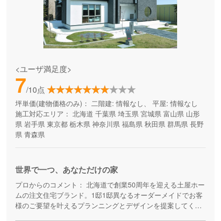
<ユーザ満足度>
7
/10点
坪単価(建物価格のみ)：
二階建: 情報なし、 平屋: 情報なし
施工対応エリア：
北海道
千葉県
埼玉県
宮城県
富山県
山形
県
岩手県
東京都
栃木県
神奈川県
福島県
秋田県
群馬県
長野
県
青森県
世界で一つ、あなただけの家
プロからのコメント：
北海道で創業50周年を迎える土屋ホー
ムの注文住宅ブランド。1邸1邸異なるオーダーメイドでお客
様のご要望を叶えるプランニングとデザインを提案してくれ
ます。