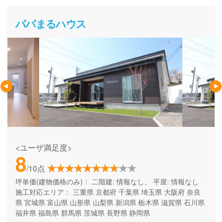
パパまるハウス
<ユーザ満足度>
8
/10点
坪単価(建物価格のみ)：
二階建: 情報なし、 平屋: 情報なし
施工対応エリア：
三重県
京都府
千葉県
埼玉県
大阪府
奈良
県
宮城県
富山県
山形県
山梨県
新潟県
栃木県
滋賀県
石川県
福井県
福島県
群馬県
茨城県
長野県
静岡県