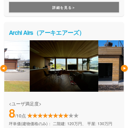
みやすくておしゃれな家を、適正価格で建てて、ランニング
詳細を見る＞
コストも抑えて暮らす人の家です。
Archi Airs（アーキエアーズ）
<ユーザ満足度>
8
/10点
坪単価(建物価格のみ)：
二階建: 120万円、 平屋: 130万円