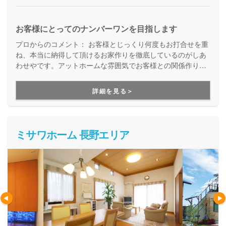
お客様にとってのナンバーワンを目指します
プロからのコメント：
お客様とじっくり何度もお打合せを重
ね、本当に納得して頂けるお家作りを徹底しているのがしあ
わせやです。アットホームな雰囲気でお客様との関係作りを
しっかりと行うからこそ、しあわせやには、家づくりをした
お客様がその後に社員として入社してくれることもあるそう
詳細を見る＞
です。明治43年の創業から続く材木屋としての視点から材料
にこだわりを持ち、その材料を最大限に活かす技術を持ちな
がら、お客様に徹底的に寄り添うアットホームな雰囲気も持
つしあわせやは、お家作りにおいていろいろな意味での「安
ミサワホーム 長野エリア
心感」を与えてくれる会社です。