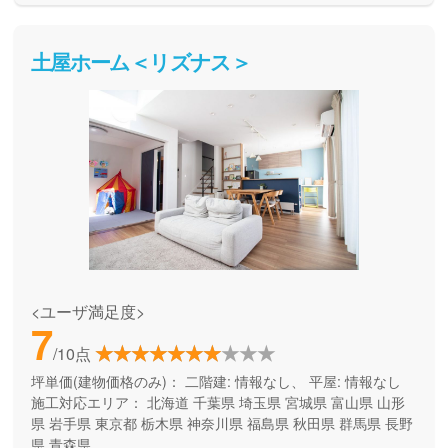
土屋ホーム＜リズナス＞
<ユーザ満足度>
7
/10点
坪単価(建物価格のみ)：
二階建: 情報なし、 平屋: 情報なし
施工対応エリア：
北海道
千葉県
埼玉県
宮城県
富山県
山形
県
岩手県
東京都
栃木県
神奈川県
福島県
秋田県
群馬県
長野
県
青森県