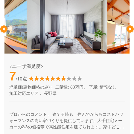
<ユーザ満足度>
7
/10点
坪単価(建物価格のみ)：
二階建: 83万円、 平屋: 情報なし
施工対応エリア：
長野県
プロからのコメント：
建てる時も、住んでからもコストパフ
ォーマンスの高い家づくりを提供しています。大手住宅メー
カーの2/3の価格帯で高性能住宅を建てられます。家中どこで
も一年中、快適に過ごせる「超断熱」仕様も人気の秘密。住