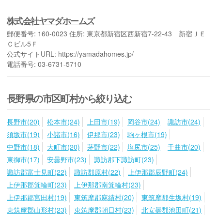
株式会社ヤマダホームズ
郵便番号: 160-0023 住所: 東京都新宿区西新宿7-22-43 新宿ＪＥ
Ｃビル5Ｆ
公式サイトURL: https://yamadahomes.jp/
電話番号: 03-6731-5710
長野県の市区町村から絞り込む
長野市(20)
松本市(24)
上田市(19)
岡谷市(24)
諏訪市(24)
須坂市(19)
小諸市(16)
伊那市(23)
駒ヶ根市(19)
中野市(18)
大町市(20)
茅野市(22)
塩尻市(25)
千曲市(20)
東御市(17)
安曇野市(23)
諏訪郡下諏訪町(23)
諏訪郡富士見町(22)
諏訪郡原村(22)
上伊那郡辰野町(24)
上伊那郡箕輪町(23)
上伊那郡南箕輪村(23)
上伊那郡宮田村(19)
東筑摩郡麻績村(20)
東筑摩郡生坂村(19)
東筑摩郡山形村(23)
東筑摩郡朝日村(23)
北安曇郡池田町(21)