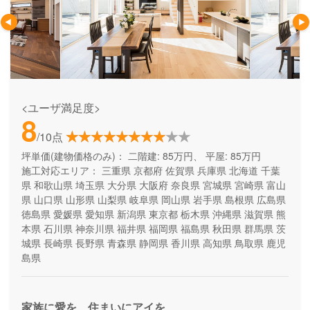
<ユーザ満足度>
8
/10点
坪単価(建物価格のみ)：
二階建: 85万円、 平屋: 85万円
施工対応エリア：
三重県
京都府
佐賀県
兵庫県
北海道
千葉
県
和歌山県
埼玉県
大分県
大阪府
奈良県
宮城県
宮崎県
富山
県
山口県
山形県
山梨県
岐阜県
岡山県
岩手県
島根県
広島県
徳島県
愛媛県
愛知県
新潟県
東京都
栃木県
沖縄県
滋賀県
熊
本県
石川県
神奈川県
福井県
福岡県
福島県
秋田県
群馬県
茨
城県
長崎県
長野県
青森県
静岡県
香川県
高知県
鳥取県
鹿児
島県
家族に愛を、住まいにアイを