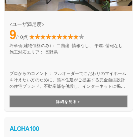
<ユーザ満足度>
9
/10点
坪単価(建物価格のみ)：
二階建: 情報なし、 平屋: 情報なし
施工対応エリア：
長野県
プロからのコメント：
フルオーダーでこだわりのマイホーム
を叶えたい方のために、熊木住建がご提案する完全自由設計
の住宅ブランド。不動産部を併設し、インターネットに掲載
していない情報も含めて土地情報が豊富。アフターサポート
も万全なので、土地探し・資金計画からプランニング・施
詳細を見る＞
工、お引き渡し後のメンテナンスまで、家づくりをワンスト
ップで安心してお任せいただけます。
ALOHA100