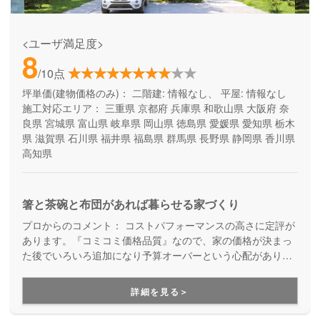
<ユーザ満足度>
8
/10点
坪単価(建物価格のみ)：
二階建: 情報なし、 平屋: 情報なし
施工対応エリア：
三重県
京都府
兵庫県
和歌山県
大阪府
奈
良県
宮城県
富山県
岐阜県
岡山県
徳島県
愛媛県
愛知県
栃木
県
滋賀県
石川県
福井県
福島県
群馬県
長野県
静岡県
香川県
高知県
箸と茶碗と布団があれば暮らせる家づくり
プロからのコメント：
コストパフォーマンスの高さに定評が
あります。『コミコミ価格品質』なので、家の価格が決まっ
た後でいろいろ追加になり予算オーバーという心配がありま
せん。ただのローコスト住宅ではない、高品質・高性能も叶
える家づくりです。
詳細を見る＞