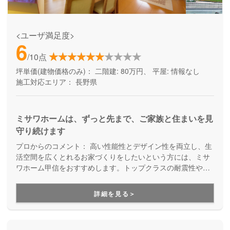
<ユーザ満足度>
6
/10点
坪単価(建物価格のみ)：
二階建: 80万円、 平屋: 情報なし
施工対応エリア：
長野県
ミサワホームは、ずっと先まで、ご家族と住まいを見
守り続けます
プロからのコメント：
高い性能性とデザイン性を両立し、生
活空間を広くとれるお家づくりをしたいという方には、ミサ
ワホーム甲信をおすすめします。トップクラスの耐震性や断
熱性を持つ住宅を実現でき、また保証にも強いのでアフター
フォローも充実しています。さらには、多くの土地情報を持
詳細を見る＞
っており、長野県内の住宅メーカーの中でも特に土地情報に
強いので、土地からお探しのお客様も安心してお任せ出来ま
す。