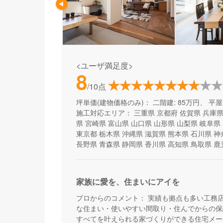
<ユーザ満足度>
8
/10点
坪単価(建物価格のみ)：
二階建: 85万円、 平屋:
施工対応エリア：
三重県
京都府
佐賀県
兵庫
県
宮崎県
富山県
山口県
山形県
山梨県
岐阜県
東京都
栃木県
沖縄県
滋賀県
熊本県
石川県
神
長野県
青森県
静岡県
香川県
高知県
鳥取県
鹿
家族に愛を、住まいにアイを
プロからのコメント：
実績も拠点も多い工務
な住まい・使いやすい間取り・住んでからの保
すべてを叶えられる家づくりができる住宅メー