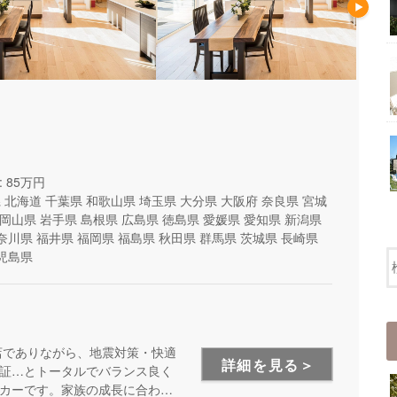
 85万円
県
北海道
千葉県
和歌山県
埼玉県
大分県
大阪府
奈良県
宮城
岡山県
岩手県
島根県
広島県
徳島県
愛媛県
愛知県
新潟県
奈川県
福井県
福岡県
福島県
秋田県
群馬県
茨城県
長崎県
児島県
店でありながら、地震対策・快適
詳細を見る＞
証…とトータルでバランス良く
カーです。家族の成長に合わせ