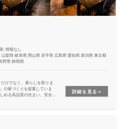
屋: 情報なし
県
山梨県
岐阜県
岡山県
岩手県
広島県
愛知県
新潟県
東京都
長野県
静岡県
てだけでなく、暮らしを取りま
』の家づくりを提案していま
詳細を見る＞
しめる高品質の住まい。安全
います。