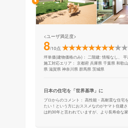
<ユーザ満足度>
8
/10点
坪単価(建物価格のみ)：
二階建: 情報なし、 平
施工対応エリア：
京都府
兵庫県
千葉県
和歌
県
滋賀県
神奈川県
群馬県
茨城県
日本の住宅を「世界基準」に
プロからのコメント：
高性能・高耐震な住宅
たい！という方におススメなのがヤマト住建さ
は約30年と言われていますが、より長寿命な
んです。