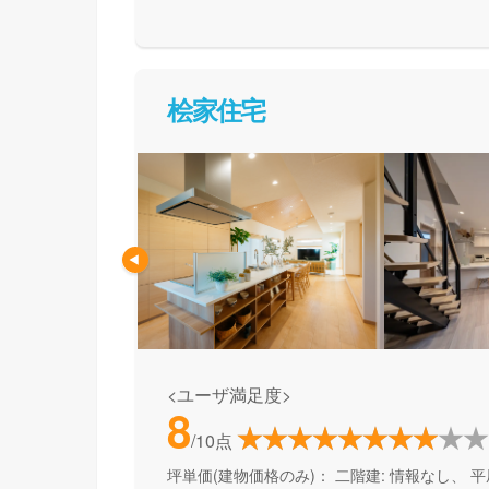
て活用できる間取り提案も得意なので、末長く
めの方、安心できるプロにまるっとお任せした
桧家住宅
<ユーザ満足度>
8
/10点
坪単価(建物価格のみ)：
二階建: 情報なし、 平