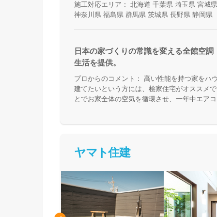
施工対応エリア：
北海道
千葉県
埼玉県
宮城
神奈川県
福島県
群馬県
茨城県
長野県
静岡県
日本の家づくりの常識を変える全館空調
生活を提供。
プロからのコメント：
高い性能を持つ家をハ
建てたいという方には、桧家住宅がオススメで
とでお家全体の空気を循環させ、一年中エアコ
来る住まいづくりをしています。Z空調の性能
体験した上で納得してお家づくりを進めること
足を運んで体験してみてください。
ヤマト住建