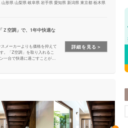
県
山形県
山梨県
岐阜県
岩手県
愛知県
新潟県
東京都
栃木県
「Ｚ空調」で、1年中快適な
ウスメーカーよりも価格を抑えて
詳細を見る＞
す。「Z空調」を取り入れるこ
ン一台で快適に過ごすことが出
を体験できる施設もあるので、
が出来ます。是非一度、実際に