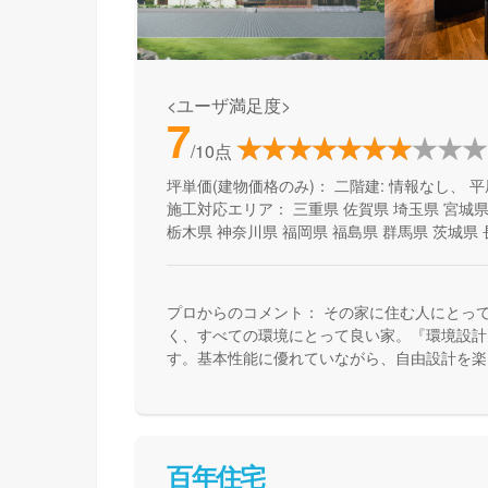
<ユーザ満足度>
7
/10点
坪単価(建物価格のみ)：
二階建: 情報なし、 平
施工対応エリア：
三重県
佐賀県
埼玉県
宮城
栃木県
神奈川県
福岡県
福島県
群馬県
茨城県
プロからのコメント：
その家に住む人にとっ
く、すべての環境にとって良い家。『環境設計
す。基本性能に優れていながら、自由設計を楽
で、健康快適で、そしてエコな住宅を提供して
百年住宅