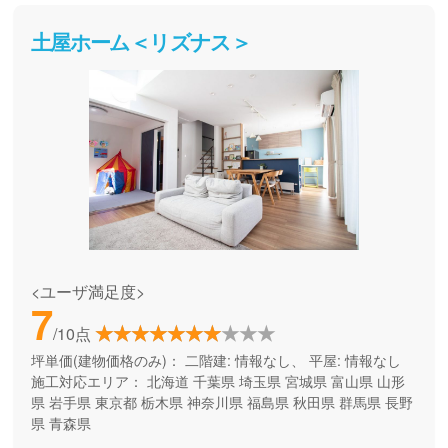
土屋ホーム＜リズナス＞
<ユーザ満足度>
7
/10点
坪単価(建物価格のみ)：
二階建: 情報なし、 平屋: 情報なし
施工対応エリア：
北海道
千葉県
埼玉県
宮城県
富山県
山形
県
岩手県
東京都
栃木県
神奈川県
福島県
秋田県
群馬県
長野
県
青森県