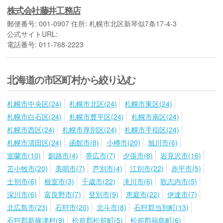
株式会社藤井工務店
郵便番号: 001-0907 住所: 札幌市北区新琴似7条17-4-3
公式サイトURL:
電話番号: 011-768-2223
北海道の市区町村から絞り込む
札幌市中央区(24)
札幌市北区(24)
札幌市東区(24)
札幌市白石区(24)
札幌市豊平区(24)
札幌市南区(24)
札幌市西区(24)
札幌市厚別区(24)
札幌市手稲区(24)
札幌市清田区(24)
函館市(8)
小樽市(20)
旭川市(6)
室蘭市(10)
釧路市(4)
帯広市(7)
夕張市(8)
岩見沢市(16)
苫小牧市(20)
美唄市(7)
芦別市(4)
江別市(22)
赤平市(5)
士別市(6)
根室市(3)
千歳市(22)
滝川市(6)
歌志内市(5)
深川市(6)
富良野市(7)
登別市(9)
恵庭市(22)
伊達市(7)
北広島市(23)
石狩市(20)
北斗市(8)
石狩郡当別町(13)
石狩郡新篠津村(9)
松前郡松前町(5)
松前郡福島町(6)