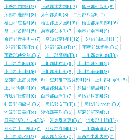
上磯郡知内町(7)
上磯郡木古内町(7)
亀田郡七飯町(8)
茅部郡鹿部町(8)
茅部郡森町(8)
二海郡八雲町(7)
檜山郡江差町(6)
檜山郡上ノ国町(5)
檜山郡厚沢部町(6)
爾志郡乙部町(5)
余市郡仁木町(7)
余市郡余市町(9)
余市郡赤井川村(7)
空知郡南幌町(12)
夕張郡由仁町(11)
夕張郡長沼町(14)
夕張郡栗山町(11)
雨竜郡妹背牛町(5)
雨竜郡秩父別町(5)
上川郡鷹栖町(6)
上川郡東神楽町(6)
上川郡当麻町(6)
上川郡比布町(6)
上川郡愛別町(6)
上川郡上川町(6)
上川郡東川町(6)
上川郡美瑛町(6)
空知郡上富良野町(6)
空知郡中富良野町(6)
上川郡和寒町(6)
上川郡剣淵町(6)
斜里郡斜里町(6)
斜里郡清里町(6)
有珠郡壮瞥町(6)
白老郡白老町(7)
勇払郡厚真町(7)
虻田郡洞爺湖町(6)
勇払郡安平町(11)
勇払郡むかわ町(9)
沙流郡日高町(4)
沙流郡平取町(5)
新冠郡新冠町(5)
日高郡新ひだか町(5)
河東郡音更町(7)
河東郡士幌町(7)
河東郡上士幌町(7)
河東郡鹿追町(7)
上川郡新得町(7)
上川郡清水町(7)
河西郡芽室町(7)
河西郡中札内村(7)