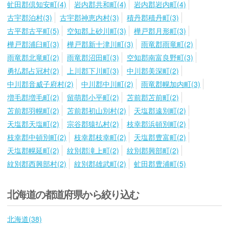
虻田郡倶知安町(4)
岩内郡共和町(4)
岩内郡岩内町(4)
古宇郡泊村(3)
古宇郡神恵内村(3)
積丹郡積丹町(3)
古平郡古平町(5)
空知郡上砂川町(3)
樺戸郡月形町(3)
樺戸郡浦臼町(3)
樺戸郡新十津川町(3)
雨竜郡雨竜町(2)
雨竜郡北竜町(2)
雨竜郡沼田町(3)
空知郡南富良野町(3)
勇払郡占冠村(2)
上川郡下川町(3)
中川郡美深町(2)
中川郡音威子府村(2)
中川郡中川町(2)
雨竜郡幌加内町(3)
増毛郡増毛町(2)
留萌郡小平町(2)
苫前郡苫前町(2)
苫前郡羽幌町(2)
苫前郡初山別村(2)
天塩郡遠別町(2)
天塩郡天塩町(2)
宗谷郡猿払村(2)
枝幸郡浜頓別町(2)
枝幸郡中頓別町(2)
枝幸郡枝幸町(2)
天塩郡豊富町(2)
天塩郡幌延町(2)
紋別郡滝上町(2)
紋別郡興部町(2)
紋別郡西興部村(2)
紋別郡雄武町(2)
虻田郡豊浦町(5)
北海道の都道府県から絞り込む
北海道(38)