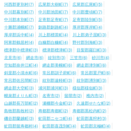
河西郡更別村(7)
広尾郡大樹町(7)
広尾郡広尾町(5)
中川郡幕別町(7)
中川郡池田町(7)
中川郡豊頃町(7)
中川郡本別町(7)
足寄郡足寄町(7)
足寄郡陸別町(5)
十勝郡浦幌町(7)
釧路郡釧路町(4)
厚岸郡厚岸町(4)
厚岸郡浜中町(4)
川上郡標茶町(4)
川上郡弟子屈町(3)
阿寒郡鶴居村(4)
白糠郡白糠町(4)
野付郡別海町(3)
標津郡中標津町(3)
標津郡標津町(3)
目梨郡羅臼町(3)
北見市(6)
網走市(6)
紋別市(3)
三笠市(6)
砂川市(4)
空知郡奈井江町(4)
網走郡美幌町(6)
網走郡津別町(6)
斜里郡小清水町(6)
常呂郡訓子府町(6)
常呂郡置戸町(6)
常呂郡佐呂間町(3)
紋別郡遠軽町(3)
紋別郡湧別町(3)
網走郡大空町(3)
浦河郡浦河町(3)
様似郡様似町(3)
幌泉郡えりも町(3)
名寄市(2)
留萌市(2)
稚内市(2)
山越郡長万部町(2)
瀬棚郡今金町(2)
久遠郡せたな町(2)
島牧郡島牧村(2)
寿都郡寿都町(2)
寿都郡黒松内町(2)
磯谷郡蘭越町(3)
虻田郡ニセコ町(4)
虻田郡真狩村(3)
虻田郡留寿都村(4)
虻田郡喜茂別町(4)
虻田郡京極町(4)