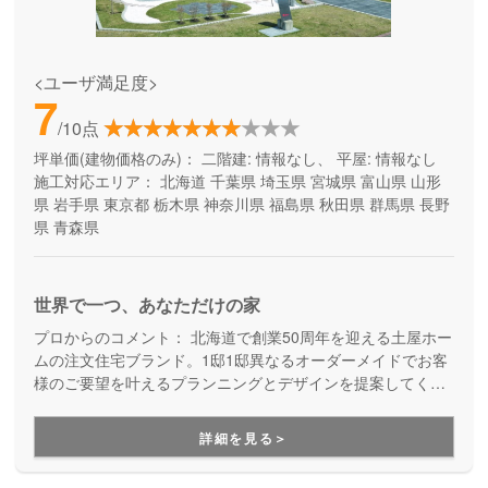
<ユーザ満足度>
7
/10点
坪単価(建物価格のみ)：
二階建: 情報なし、 平屋: 情報なし
施工対応エリア：
北海道
千葉県
埼玉県
宮城県
富山県
山形
県
岩手県
東京都
栃木県
神奈川県
福島県
秋田県
群馬県
長野
県
青森県
世界で一つ、あなただけの家
プロからのコメント：
北海道で創業50周年を迎える土屋ホー
ムの注文住宅ブランド。1邸1邸異なるオーダーメイドでお客
様のご要望を叶えるプランニングとデザインを提案してくれ
ます。
詳細を見る＞