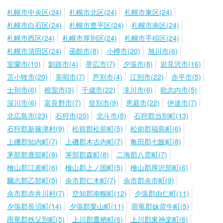
札幌市中央区(24)
札幌市北区(24)
札幌市東区(24)
札幌市白石区(24)
札幌市豊平区(24)
札幌市南区(24)
札幌市西区(24)
札幌市厚別区(24)
札幌市手稲区(24)
札幌市清田区(24)
函館市(8)
小樽市(20)
旭川市(6)
室蘭市(10)
釧路市(4)
帯広市(7)
夕張市(8)
岩見沢市(16)
苫小牧市(20)
美唄市(7)
芦別市(4)
江別市(22)
赤平市(5)
士別市(6)
根室市(3)
千歳市(22)
滝川市(6)
歌志内市(5)
深川市(6)
富良野市(7)
登別市(9)
恵庭市(22)
伊達市(7)
北広島市(23)
石狩市(20)
北斗市(8)
石狩郡当別町(13)
石狩郡新篠津村(9)
松前郡松前町(5)
松前郡福島町(6)
上磯郡知内町(7)
上磯郡木古内町(7)
亀田郡七飯町(8)
茅部郡鹿部町(8)
茅部郡森町(8)
二海郡八雲町(7)
檜山郡江差町(6)
檜山郡上ノ国町(5)
檜山郡厚沢部町(6)
爾志郡乙部町(5)
余市郡仁木町(7)
余市郡余市町(9)
余市郡赤井川村(7)
空知郡南幌町(12)
夕張郡由仁町(11)
夕張郡長沼町(14)
夕張郡栗山町(11)
雨竜郡妹背牛町(5)
雨竜郡秩父別町(5)
上川郡鷹栖町(6)
上川郡東神楽町(6)