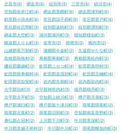
北見市(6)
網走市(6)
紋別市(3)
三笠市(6)
砂川市(4)
空知郡奈井江町(4)
網走郡美幌町(6)
網走郡津別町(6)
斜里郡小清水町(6)
常呂郡訓子府町(6)
常呂郡置戸町(6)
常呂郡佐呂間町(3)
紋別郡遠軽町(3)
紋別郡湧別町(3)
網走郡大空町(3)
浦河郡浦河町(3)
様似郡様似町(3)
幌泉郡えりも町(3)
名寄市(2)
留萌市(2)
稚内市(2)
山越郡長万部町(2)
瀬棚郡今金町(2)
久遠郡せたな町(2)
島牧郡島牧村(2)
寿都郡寿都町(2)
寿都郡黒松内町(2)
磯谷郡蘭越町(3)
虻田郡ニセコ町(4)
虻田郡真狩村(3)
虻田郡留寿都村(4)
虻田郡喜茂別町(4)
虻田郡京極町(4)
虻田郡倶知安町(4)
岩内郡共和町(4)
岩内郡岩内町(4)
古宇郡泊村(3)
古宇郡神恵内村(3)
積丹郡積丹町(3)
古平郡古平町(5)
空知郡上砂川町(3)
樺戸郡月形町(3)
樺戸郡浦臼町(3)
樺戸郡新十津川町(3)
雨竜郡雨竜町(2)
雨竜郡北竜町(2)
雨竜郡沼田町(3)
空知郡南富良野町(3)
勇払郡占冠村(2)
上川郡下川町(3)
中川郡美深町(2)
中川郡音威子府村(2)
中川郡中川町(2)
雨竜郡幌加内町(3)