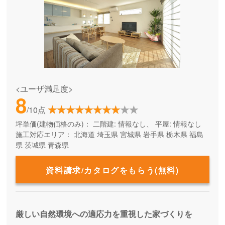
<ユーザ満足度>
8
/10点
坪単価(建物価格のみ)：
二階建: 情報なし、 平屋: 情報なし
施工対応エリア：
北海道
埼玉県
宮城県
岩手県
栃木県
福島
県
茨城県
青森県
資料請求/カタログをもらう(無料)
厳しい自然環境への適応力を重視した家づくりを