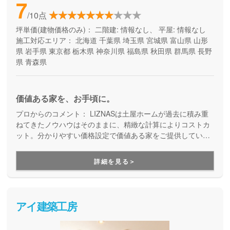
7
/10点
坪単価(建物価格のみ)：
二階建: 情報なし、 平屋: 情報なし
施工対応エリア：
北海道
千葉県
埼玉県
宮城県
富山県
山形
県
岩手県
東京都
栃木県
神奈川県
福島県
秋田県
群馬県
長野
県
青森県
価値ある家を、お手頃に。
プロからのコメント：
LIZNASは土屋ホームが過去に積み重
ねてきたノウハウはそのままに、精緻な計算によりコストカ
ット。分かりやすい価格設定で価値ある家をご提供していま
す。コストパフォーマンスに優れた家づくりを行いたい方に
はぴったりの建築会社です。
詳細を見る＞
アイ建築工房