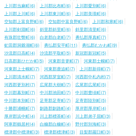
上川郡当麻町(6)
上川郡比布町(6)
上川郡愛別町(6)
上川郡上川町(6)
上川郡東川町(6)
上川郡美瑛町(6)
空知郡上富良野町(6)
空知郡中富良野町(6)
上川郡和寒町(6)
上川郡剣淵町(6)
斜里郡斜里町(6)
斜里郡清里町(6)
有珠郡壮瞥町(6)
白老郡白老町(7)
勇払郡厚真町(7)
虻田郡洞爺湖町(6)
勇払郡安平町(11)
勇払郡むかわ町(9)
沙流郡日高町(4)
沙流郡平取町(5)
新冠郡新冠町(5)
日高郡新ひだか町(5)
河東郡音更町(7)
河東郡士幌町(7)
河東郡上士幌町(7)
河東郡鹿追町(7)
上川郡新得町(7)
上川郡清水町(7)
河西郡芽室町(7)
河西郡中札内村(7)
河西郡更別村(7)
広尾郡大樹町(7)
広尾郡広尾町(5)
中川郡幕別町(7)
中川郡池田町(7)
中川郡豊頃町(7)
中川郡本別町(7)
足寄郡足寄町(7)
足寄郡陸別町(5)
十勝郡浦幌町(7)
釧路郡釧路町(4)
厚岸郡厚岸町(4)
厚岸郡浜中町(4)
川上郡標茶町(4)
川上郡弟子屈町(3)
阿寒郡鶴居村(4)
白糠郡白糠町(4)
野付郡別海町(3)
標津郡中標津町(3)
標津郡標津町(3)
目梨郡羅臼町(3)