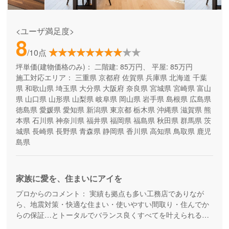
<ユーザ満足度>
8
/10点
坪単価(建物価格のみ)：
二階建: 85万円、 平屋: 85万円
施工対応エリア：
三重県
京都府
佐賀県
兵庫県
北海道
千葉
県
和歌山県
埼玉県
大分県
大阪府
奈良県
宮城県
宮崎県
富山
県
山口県
山形県
山梨県
岐阜県
岡山県
岩手県
島根県
広島県
徳島県
愛媛県
愛知県
新潟県
東京都
栃木県
沖縄県
滋賀県
熊
本県
石川県
神奈川県
福井県
福岡県
福島県
秋田県
群馬県
茨
城県
長崎県
長野県
青森県
静岡県
香川県
高知県
鳥取県
鹿児
島県
家族に愛を、住まいにアイを
プロからのコメント：
実績も拠点も多い工務店でありなが
ら、地震対策・快適な住まい・使いやすい間取り・住んでか
らの保証…とトータルでバランス良くすべてを叶えられる家
づくりができる住宅メーカーです。家族の成長に合わせて活