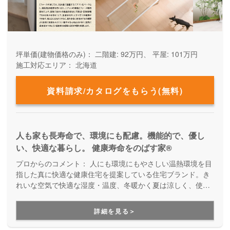
坪単価(建物価格のみ)：
二階建: 92万円、 平屋: 101万円
施工対応エリア：
北海道
資料請求/カタログをもらう(無料)
人も家も長寿命で、環境にも配慮。機能的で、優し
い、快適な暮らし。 健康寿命をのばす家®
プロからのコメント：
人にも環境にもやさしい温熱環境を目
指した真に快適な健康住宅を提案している住宅ブランド。き
れいな空気で快適な湿度・温度、冬暖かく夏は涼しく、使用
するエネルギーの削減を目指した省エネ住宅を実現していま
す。これからの時代に安心して住み続けられる家づくりで
詳細を見る＞
す。