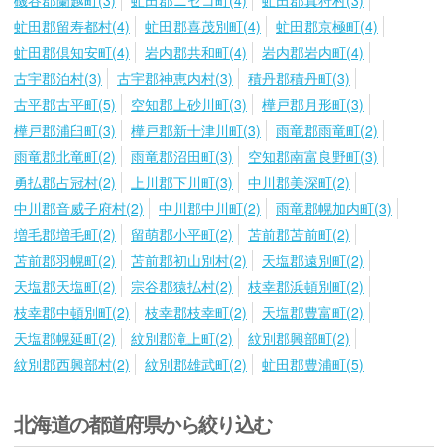
虻田郡留寿都村(4)
虻田郡喜茂別町(4)
虻田郡京極町(4)
虻田郡倶知安町(4)
岩内郡共和町(4)
岩内郡岩内町(4)
古宇郡泊村(3)
古宇郡神恵内村(3)
積丹郡積丹町(3)
古平郡古平町(5)
空知郡上砂川町(3)
樺戸郡月形町(3)
樺戸郡浦臼町(3)
樺戸郡新十津川町(3)
雨竜郡雨竜町(2)
雨竜郡北竜町(2)
雨竜郡沼田町(3)
空知郡南富良野町(3)
勇払郡占冠村(2)
上川郡下川町(3)
中川郡美深町(2)
中川郡音威子府村(2)
中川郡中川町(2)
雨竜郡幌加内町(3)
増毛郡増毛町(2)
留萌郡小平町(2)
苫前郡苫前町(2)
苫前郡羽幌町(2)
苫前郡初山別村(2)
天塩郡遠別町(2)
天塩郡天塩町(2)
宗谷郡猿払村(2)
枝幸郡浜頓別町(2)
枝幸郡中頓別町(2)
枝幸郡枝幸町(2)
天塩郡豊富町(2)
天塩郡幌延町(2)
紋別郡滝上町(2)
紋別郡興部町(2)
紋別郡西興部村(2)
紋別郡雄武町(2)
虻田郡豊浦町(5)
北海道の都道府県から絞り込む