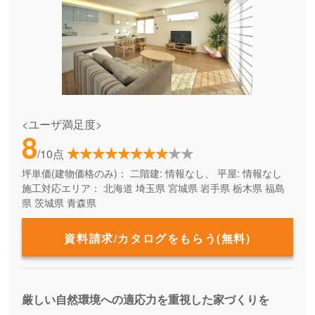
<ユーザ満足度>
8
/10点
坪単価(建物価格のみ)：
二階建: 情報なし、 平屋: 情報なし
施工対応エリア：
北海道
埼玉県
宮城県
岩手県
栃木県
福島
県
茨城県
青森県
資料請求/カタログをもらう(無料)
厳しい自然環境への適応力を重視した家づくりを