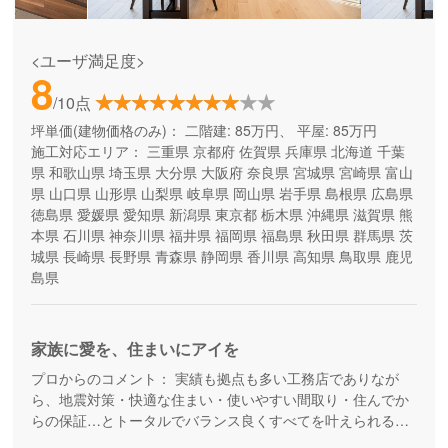
<ユーザ満足度>
8
/10点
坪単価(建物価格のみ)：
二階建: 85万円、 平屋: 85万円
施工対応エリア：
三重県
京都府
佐賀県
兵庫県
北海道
千葉
県
和歌山県
埼玉県
大分県
大阪府
奈良県
宮城県
宮崎県
富山
県
山口県
山形県
山梨県
岐阜県
岡山県
岩手県
島根県
広島県
徳島県
愛媛県
愛知県
新潟県
東京都
栃木県
沖縄県
滋賀県
熊
本県
石川県
神奈川県
福井県
福岡県
福島県
秋田県
群馬県
茨
城県
長崎県
長野県
青森県
静岡県
香川県
高知県
鳥取県
鹿児
島県
家族に愛を、住まいにアイを
プロからのコメント：
実績も拠点も多い工務店でありなが
ら、地震対策・快適な住まい・使いやすい間取り・住んでか
らの保証…とトータルでバランス良くすべてを叶えられる家
づくりができる住宅メーカーです。家族の成長に合わせて活