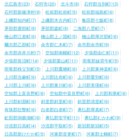
北広島市(23)
石狩市(20)
北斗市(8)
石狩郡当別町(13)
石狩郡新篠津村(9)
松前郡松前町(5)
松前郡福島町(6)
上磯郡知内町(7)
上磯郡木古内町(7)
亀田郡七飯町(8)
茅部郡鹿部町(8)
茅部郡森町(8)
二海郡八雲町(7)
檜山郡江差町(6)
檜山郡上ノ国町(5)
檜山郡厚沢部町(6)
爾志郡乙部町(5)
余市郡仁木町(7)
余市郡余市町(9)
余市郡赤井川村(7)
空知郡南幌町(12)
夕張郡由仁町(11)
夕張郡長沼町(14)
夕張郡栗山町(11)
雨竜郡妹背牛町(5)
雨竜郡秩父別町(5)
上川郡鷹栖町(6)
上川郡東神楽町(6)
上川郡当麻町(6)
上川郡比布町(6)
上川郡愛別町(6)
上川郡上川町(6)
上川郡東川町(6)
上川郡美瑛町(6)
空知郡上富良野町(6)
空知郡中富良野町(6)
上川郡和寒町(6)
上川郡剣淵町(6)
斜里郡斜里町(6)
斜里郡清里町(6)
有珠郡壮瞥町(6)
白老郡白老町(7)
勇払郡厚真町(7)
虻田郡洞爺湖町(6)
勇払郡安平町(11)
勇払郡むかわ町(9)
沙流郡日高町(4)
沙流郡平取町(5)
新冠郡新冠町(5)
日高郡新ひだか町(5)
河東郡音更町(7)
河東郡士幌町(7)