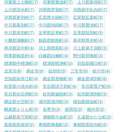
河東郡上士幌町(7)
河東郡鹿追町(7)
上川郡新得町(7)
上川郡清水町(7)
河西郡芽室町(7)
河西郡中札内村(7)
河西郡更別村(7)
広尾郡大樹町(7)
広尾郡広尾町(5)
中川郡幕別町(7)
中川郡池田町(7)
中川郡豊頃町(7)
中川郡本別町(7)
足寄郡足寄町(7)
足寄郡陸別町(5)
十勝郡浦幌町(7)
釧路郡釧路町(4)
厚岸郡厚岸町(4)
厚岸郡浜中町(4)
川上郡標茶町(4)
川上郡弟子屈町(3)
阿寒郡鶴居村(4)
白糠郡白糠町(4)
野付郡別海町(3)
標津郡中標津町(3)
標津郡標津町(3)
目梨郡羅臼町(3)
北見市(6)
網走市(6)
紋別市(3)
三笠市(6)
砂川市(4)
空知郡奈井江町(4)
網走郡美幌町(6)
網走郡津別町(6)
斜里郡小清水町(6)
常呂郡訓子府町(6)
常呂郡置戸町(6)
常呂郡佐呂間町(3)
紋別郡遠軽町(3)
紋別郡湧別町(3)
網走郡大空町(3)
浦河郡浦河町(3)
様似郡様似町(3)
幌泉郡えりも町(3)
名寄市(2)
留萌市(2)
稚内市(2)
山越郡長万部町(2)
瀬棚郡今金町(2)
久遠郡せたな町(2)
島牧郡島牧村(2)
寿都郡寿都町(2)
寿都郡黒松内町(2)
磯谷郡蘭越町(3)
虻田郡ニセコ町(4)
虻田郡真狩村(3)