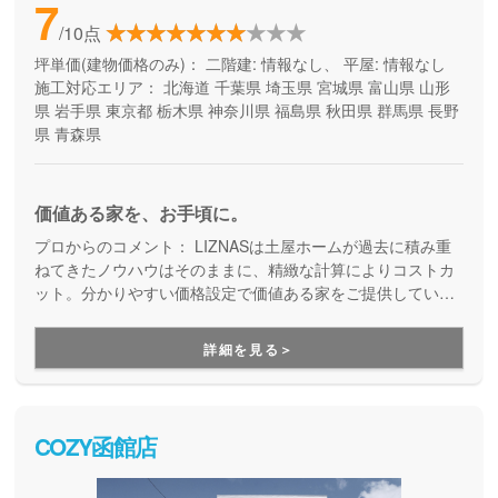
7
/10点
坪単価(建物価格のみ)：
二階建: 情報なし、 平屋: 情報なし
施工対応エリア：
北海道
千葉県
埼玉県
宮城県
富山県
山形
県
岩手県
東京都
栃木県
神奈川県
福島県
秋田県
群馬県
長野
県
青森県
価値ある家を、お手頃に。
プロからのコメント：
LIZNASは土屋ホームが過去に積み重
ねてきたノウハウはそのままに、精緻な計算によりコストカ
ット。分かりやすい価格設定で価値ある家をご提供していま
す。コストパフォーマンスに優れた家づくりを行いたい方に
はぴったりの建築会社です。
詳細を見る＞
COZY函館店