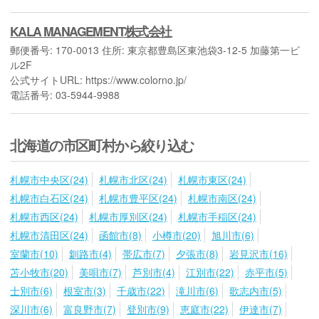
KALA MANAGEMENT株式会社
郵便番号: 170-0013 住所: 東京都豊島区東池袋3-12-5 加藤第一ビ
ル2F
公式サイトURL: https://www.colorno.jp/
電話番号: 03-5944-9988
北海道の市区町村から絞り込む
札幌市中央区(24)
札幌市北区(24)
札幌市東区(24)
札幌市白石区(24)
札幌市豊平区(24)
札幌市南区(24)
札幌市西区(24)
札幌市厚別区(24)
札幌市手稲区(24)
札幌市清田区(24)
函館市(8)
小樽市(20)
旭川市(6)
室蘭市(10)
釧路市(4)
帯広市(7)
夕張市(8)
岩見沢市(16)
苫小牧市(20)
美唄市(7)
芦別市(4)
江別市(22)
赤平市(5)
士別市(6)
根室市(3)
千歳市(22)
滝川市(6)
歌志内市(5)
深川市(6)
富良野市(7)
登別市(9)
恵庭市(22)
伊達市(7)