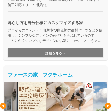
施工対応エリア：
北海道
暮らし方を自分仕様にカスタマイズする家
プロからのコメント：
無垢材や白基調の建材パーツなどを使
用し、シンプルなデザインの家作りを実現しているので、
「とにかくシンプルなデザインのお家にしたい」という方に
オススメの建築会社です。 「土間」を取り入れていることも
特徴の１つであり、家族がコミュニケーションをとりやすい
詳細を見る＞
生活空間を作りあげます。 ノームコアハウスには、ハウスド
ゥに加盟している不動産部があるので、土地からお探しの場
合でも安心して土地探しからご相談ができます。
ファースの家 フクチホーム