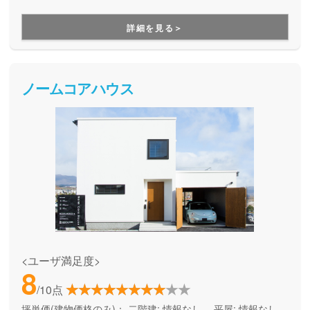
りをプランの中から選ぶことで、家を建てる前から費用を明
確に知ることができます。 「ハウスドゥ」に加盟している不
詳細を見る＞
動産部もあり、土地費用からトータルで予算を考えることが
出来るので、計画的なお家作りを実現してくれます。
ノームコアハウス
<ユーザ満足度>
8
/10点
坪単価(建物価格のみ)：
二階建: 情報なし、 平屋: 情報なし