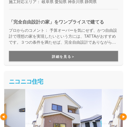
施工対応エリア：
岐阜県
愛知県
神奈川県
静岡県
「完全自由設計の家」をワンプライスで建てる
プロからのコメント：
予算オーバーを気にせず、かつ自由設
計で理想の家を実現したいという方には、TATTAがおすすめ
です。３つの条件を満たせば、完全自由設計でありながら価
格はそのままで、予算オーバーの心配をせずにお家づくりを
進めることが出来ます。さらに、TATTAを運営するグッドリ
詳細を見る＞
ビングは、融資サポートも得意としている会社なので、資金
面をイチからご相談できる安心感があります。
ニコニコ住宅