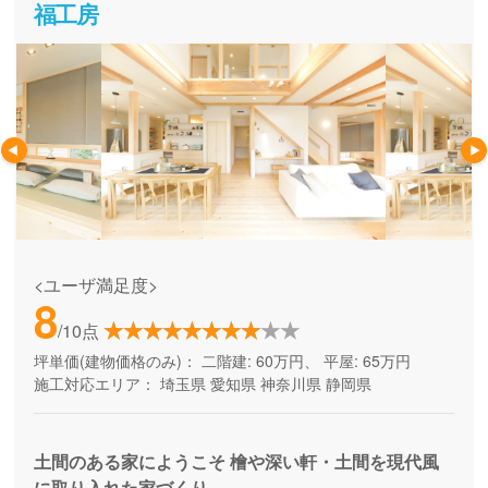
づくりを総合的にご提案することを得意としている会社で
福工房
す。
<ユーザ満足度>
8
/10点
坪単価(建物価格のみ)：
二階建: 60万円、 平屋: 65万円
施工対応エリア：
埼玉県
愛知県
神奈川県
静岡県
土間のある家にようこそ 檜や深い軒・土間を現代風
に取り入れた家づくり