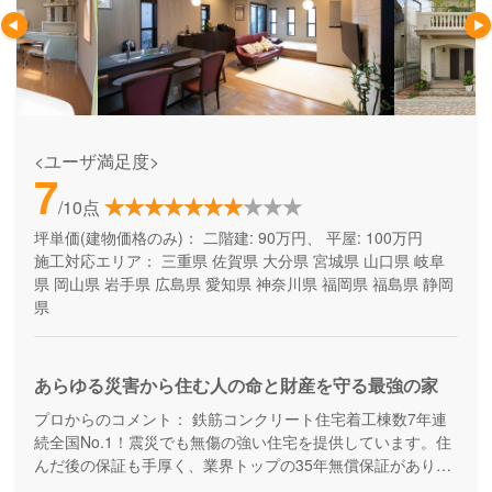
<ユーザ満足度>
7
/10点
坪単価(建物価格のみ)：
二階建: 90万円、 平屋: 100万円
施工対応エリア：
三重県
佐賀県
大分県
宮城県
山口県
岐阜
県
岡山県
岩手県
広島県
愛知県
神奈川県
福岡県
福島県
静岡
県
あらゆる災害から住む人の命と財産を守る最強の家
プロからのコメント：
鉄筋コンクリート住宅着工棟数7年連
続全国No.1！震災でも無傷の強い住宅を提供しています。住
んだ後の保証も手厚く、業界トップの35年無償保証があり、
万が一全壊しても保証内で建て替えが可能です。しっかりと