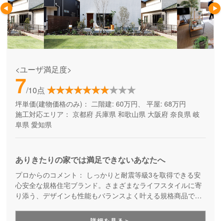
<ユーザ満足度>
7
/10点
坪単価(建物価格のみ)：
二階建: 60万円、 平屋: 68万円
施工対応エリア：
京都府
兵庫県
和歌山県
大阪府
奈良県
岐
阜県
愛知県
ありきたりの家では満足できないあなたへ
プロからのコメント：
しっかりと耐震等級3を取得できる安
心安全な規格住宅ブランド。さまざまなライフスタイルに寄
り添う、デザインも性能もバランスよく叶える規格商品で
す。コストを抑えて良い家を建てたい方にご満足いただいて
います。
詳細を見る＞