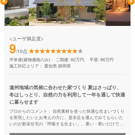
<ユーザ満足度>
9
/10点
坪単価(建物価格のみ)：
二階建: 82万円、 平屋: 86万円
施工対応エリア：
愛知県
静岡県
遠州地域の気候に合わせた家づくり 夏はさっぱり、
冬はしっとり、自然の力を利用して一年を通して快適
に暮らせます
プロからのコメント：
自然素材を使った快適な住まいづくり
を実現したいとお考えの方に、是非足を運んでみてもらいた
いのが新栄住宅の「呼吸する住まい」。暑い・寒いだけでは
なく、湿気までコントロールすることによって、より快適な