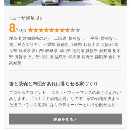
<ユーザ満足度>
8
/10点
坪単価(建物価格のみ)：
二階建: 情報なし、 平屋: 情報なし
施工対応エリア：
三重県
京都府
兵庫県
和歌山県
大阪府
奈
良県
宮城県
富山県
岐阜県
岡山県
徳島県
愛媛県
愛知県
栃木
県
滋賀県
石川県
福井県
福島県
群馬県
長野県
静岡県
香川県
高知県
箸と茶碗と布団があれば暮らせる家づくり
プロからのコメント：
コストパフォーマンスの高さに定評が
あります。『コミコミ価格品質』なので、家の価格が決まっ
た後でいろいろ追加になり予算オーバーという心配がありま
せん。ただのローコスト住宅ではない、高品質・高性能も叶
える家づくりです。
詳細を見る＞