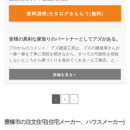
資料請求/カタログをもらう(無料)
皆様の真剣な家造りのパートナーとしてアズがある。
プロからのコメント：
アズ建築工房は、プロの建築屋さんが
一棟一棟を丁寧に理想を聞きながら、すべての可能性を排除
しないところから家づくりを進めてくれる一人工務店。とこ
とん考えて、予算内でとことん納得がいくプランを描けるま
で打ち合わせを重ねて、"自分たちの家"を実現します。思い
詳細を見る＞
が形になっていく過程を楽しめるのも大きな魅力の一つ。30
年以上もの間、地域に密着し、地域に愛されてきた工務店で
す。
1
2
>
豊橋市の注文住宅(住宅メーカー、ハウスメーカー)