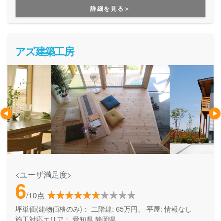
言っても40以上のプランがあり、価格設定もわかりやすく、
ろげる空間作りなどメンタルな部分でのゆとりで、
詳細を見る＞
お好みに合わせてセレクトしていくことで、手の届く価格で
肩肘張らないプライベートな時間を作り出せる住宅。
自分らしい家づくりをすることができます。
そんな充実した「自分らしく」過ごせる
アズ建築工房
<ユーザ満足度>
6
/10点
坪単価(建物価格のみ)：
二階建: 65万円、 平屋: 情報なし
施工対応エリア：
愛知県
静岡県