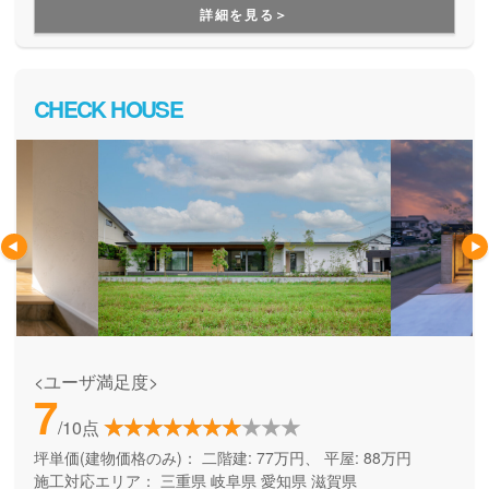
いるので、早く新しい家に入居したいという方に特におスス
詳細を見る＞
メです！
CHECK HOUSE
<ユーザ満足度>
7
/10点
坪単価(建物価格のみ)：
二階建: 77万円、 平屋: 88万円
施工対応エリア：
三重県
岐阜県
愛知県
滋賀県