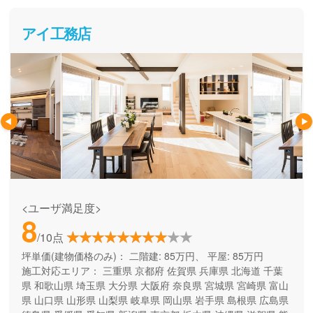
アイ工務店
<ユーザ満足度>
8
/10点
坪単価(建物価格のみ)：
二階建: 85万円、 平屋: 85万円
施工対応エリア：
三重県
京都府
佐賀県
兵庫県
北海道
千葉
県
和歌山県
埼玉県
大分県
大阪府
奈良県
宮城県
宮崎県
富山
県
山口県
山形県
山梨県
岐阜県
岡山県
岩手県
島根県
広島県