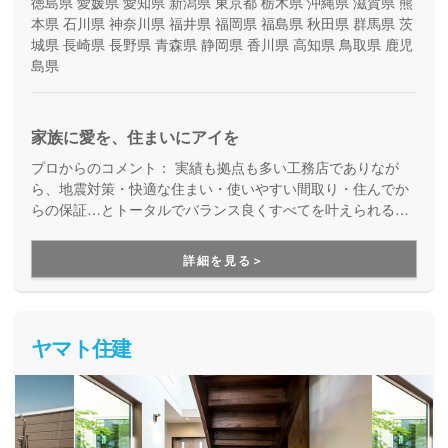
徳島県
愛媛県
愛知県
新潟県
東京都
栃木県
沖縄県
滋賀県
熊
本県
石川県
神奈川県
福井県
福岡県
福島県
秋田県
群馬県
茨
城県
長崎県
長野県
青森県
静岡県
香川県
高知県
鳥取県
鹿児
島県
家族に愛を、住まいにアイを
プロからのコメント：
実績も拠点も多い工務店でありなが
ら、地震対策・快適な住まい・使いやすい間取り・住んでか
らの保証…とトータルでバランス良くすべてを叶えられる家
づくりができる住宅メーカーです。家族の成長に合わせて活
用できる間取り提案も得意なので、末長く安心して暮らせる
詳細を見る＞
住まいをお求めの方、安心できるプロにまるっとお任せした
い方にもお勧めしています。
ヤマト住建