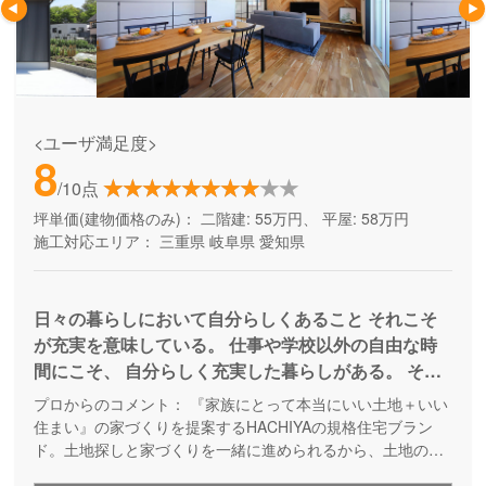
<ユーザ満足度>
8
/10点
坪単価(建物価格のみ)：
二階建: 55万円、 平屋: 58万円
施工対応エリア：
三重県
岐阜県
愛知県
日々の暮らしにおいて自分らしくあること それこそ
が充実を意味している。 仕事や学校以外の自由な時
間にこそ、 自分らしく充実した暮らしがある。 そん
な時間を家造りの観点から捻出できたら… 家とし
プロからのコメント：
『家族にとって本当にいい土地＋いい
て、使いやすさや動きやすさ、効率的な導線、 シン
住まい』の家づくりを提案するHACHIYAの規格住宅ブラン
プルな構造などフィジカルな部分でのゆとりと、 全
ド。土地探しと家づくりを一緒に進められるから、土地の条
件やご近所の環境に合った住まいが実現します。規格住宅と
体的な予算感や無理のない返済計画、 ゆったりくつ