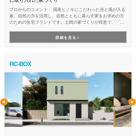
プロからのコメント：
国産ヒノキにこだわった光と風が入る
家。自然の力を活用し、自然とともに暮らす家をお求めの方
のための住宅ブランドです。土間の家づくりが得意で、「た
だいま」「おかえり」が自然に聞こえてくる温かい家族の家
をご提案しています。ベビーカーそのままで玄関に入れる、
詳細を見る＞
アウトドアグッズを収納できる、そんな暮らしが変わる住ま
いが適正価格で建てられることが大きな魅力になっていま
す。
RC-BOX