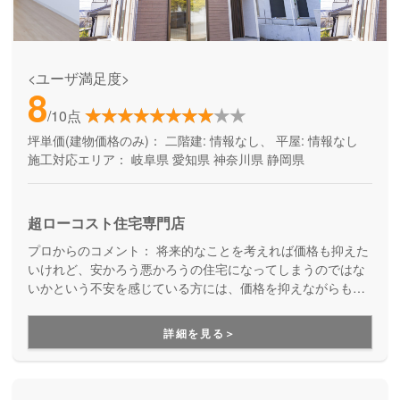
<ユーザ満足度>
8
/10点
坪単価(建物価格のみ)：
二階建: 情報なし、 平屋: 情報なし
施工対応エリア：
岐阜県
愛知県
神奈川県
静岡県
超ローコスト住宅専門店
プロからのコメント：
将来的なことを考えれば価格も抑えた
いけれど、安かろう悪かろうの住宅になってしまうのではな
いかという不安を感じている方には、価格を抑えながらも良
質なお家づくりを実現しているニコニコ住宅をオススメしま
す。ニコニコ住宅では、価格を抑えるために素材の質を落と
詳細を見る＞
すのではなく、全国の工務店との共同仕入れを行い、多方面
の業者から協力を得ることで、品質を保ったままコストを抑
える工夫をしています。土地提案も一緒にしてくれて、お家