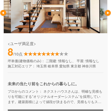
<ユーザ満足度>
8
/10点
坪単価(建物価格のみ)：
二階建: 情報なし、 平屋: 情報なし
施工対応エリア：
埼玉県
岐阜県
愛知県
東京都
神奈川県
未来の当たり前をこれからの暮らしに。
プロからのコメント：
ネクストハウスさんは、明確な見積も
りを可能にする”オリジナルオーダーシステム”を採用してい
ます。建築面積によって値段が決まるので、見積もりもスピ
ードアップ。これにより、時間的コストアップを抑えられて