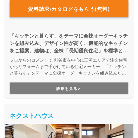
資料請求/カタログをもらう(無料)
「キッチンと暮らす」をテーマに全棟オーダーキッチ
ンを組み込み、デザイン性が高く、機能的なキッチン
をご提案。建物は、全棟「長期優良住宅」を標準と
し、末永く快適に暮らせる家、そしてメンテナンスの
プロからのコメント：
刈谷市を中心に三河エリアで注文住宅
しやすい家をつくります。 予算を抑えて、内装はお
からリフォームまで手かけている住宅メーカー。「キッチン
洒落に、構造も頑丈で、省エネで断熱性の高い家がい
と暮らす」をテーマに全棟オーダーキッチンを組み込んだ家
を提案しています。地元の工務店として、人の繋がりを大切
い。さらに「キッチン」にもこだわりたい！という家
に、一棟づつ丁寧な家づくり。手が届く価格でオーダーキッ
づくりが出来る。
詳細を見る＞
チンを組み込んだ理想の家を建てられる点が大きな強みで
す。
ネクストハウス