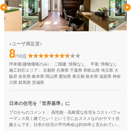
<ユーザ満足度>
8
/10点
坪単価(建物価格のみ)：
二階建: 情報なし、 平屋: 情報なし
施工対応エリア：
京都府
兵庫県
千葉県
和歌山県
埼玉県
大
阪府
奈良県
岐阜県
岡山県
愛知県
東京都
栃木県
滋賀県
神奈
川県
群馬県
茨城県
日本の住宅を「世界基準」に
プロからのコメント：
高性能・高耐震な住宅をコストパフォ
ーマンス良く建てたい！という方におススメなのがヤマト住
建さんです。日本の住宅の平均寿命は約30年と言われていま
すが、より長寿命な家づくりを目指している工務店さんで