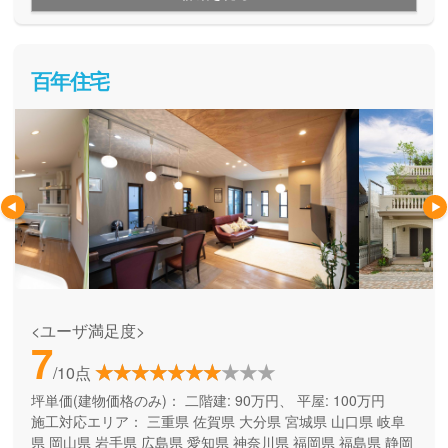
百年住宅
<ユーザ満足度>
7
/10点
坪単価(建物価格のみ)：
二階建: 90万円、 平屋: 100万円
施工対応エリア：
三重県
佐賀県
大分県
宮城県
山口県
岐阜
県
岡山県
岩手県
広島県
愛知県
神奈川県
福岡県
福島県
静岡