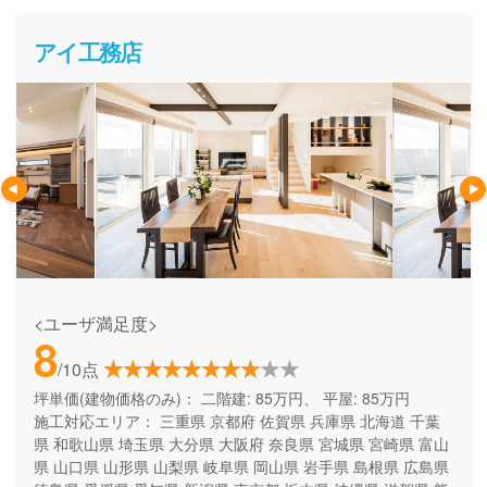
アイ工務店
<ユーザ満足度>
8
/10点
坪単価(建物価格のみ)：
二階建: 85万円、 平屋: 85万円
施工対応エリア：
三重県
京都府
佐賀県
兵庫県
北海道
千葉
県
和歌山県
埼玉県
大分県
大阪府
奈良県
宮城県
宮崎県
富山
県
山口県
山形県
山梨県
岐阜県
岡山県
岩手県
島根県
広島県