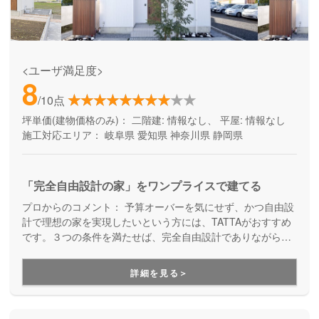
<ユーザ満足度>
8
/10点
坪単価(建物価格のみ)：
二階建: 情報なし、 平屋: 情報なし
施工対応エリア：
岐阜県
愛知県
神奈川県
静岡県
「完全自由設計の家」をワンプライスで建てる
プロからのコメント：
予算オーバーを気にせず、かつ自由設
計で理想の家を実現したいという方には、TATTAがおすすめ
です。３つの条件を満たせば、完全自由設計でありながら価
格はそのままで、予算オーバーの心配をせずにお家づくりを
進めることが出来ます。さらに、TATTAを運営するグッドリ
詳細を見る＞
ビングは、融資サポートも得意としている会社なので、資金
面をイチからご相談できる安心感があります。