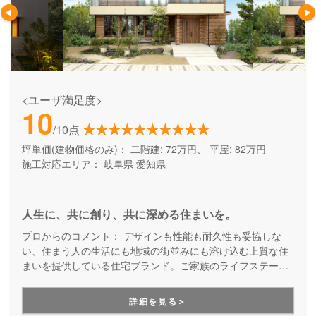
<ユーザ満足度>
10
/10点
坪単価(建物価格のみ)：
二階建: 72万円、 平屋: 82万円
施工対応エリア：
岐阜県
愛知県
人生に、共に創り、共に深める住まいを。
プロからのコメント：
デザインも性能も耐久性も妥協しな
い、住まう人の生活にも地域の街並みにも溶け込む上質な住
まいを提供している住宅ブランド。ご家族のライフステージ
の変化や万が一の災害も恐れることなく、安心して末長く受
け継いでいける美しい住まいを提案しています。
詳細を見る＞