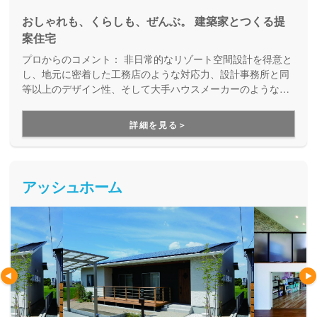
おしゃれも、くらしも、ぜんぶ。 建築家とつくる提
案住宅
プロからのコメント：
非日常的なリゾート空間設計を得意と
し、地元に密着した工務店のような対応力、設計事務所と同
等以上のデザイン性、そして大手ハウスメーカーのような設
備やアフターサービスを兼ね備えた注文住宅メーカーです。
厳密な現場管理により無駄なコストを徹底的にカットし、適
詳細を見る＞
正価格で理想の暮らしを実現します。
アッシュホーム