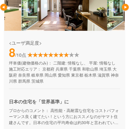
<ユーザ満足度>
8
/10点
坪単価(建物価格のみ)：
二階建: 情報なし、 平屋: 情報なし
施工対応エリア：
京都府
兵庫県
千葉県
和歌山県
埼玉県
大
阪府
奈良県
岐阜県
岡山県
愛知県
東京都
栃木県
滋賀県
神奈
川県
群馬県
茨城県
日本の住宅を「世界基準」に
プロからのコメント：
高性能・高耐震な住宅をコストパフォ
ーマンス良く建てたい！という方におススメなのがヤマト住
建さんです。日本の住宅の平均寿命は約30年と言われていま
すが、より長寿命な家づくりを目指している工務店さんで