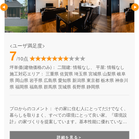
<ユーザ満足度>
7
/10点
坪単価(建物価格のみ)：
二階建: 情報なし、 平屋: 情報なし
施工対応エリア：
三重県
佐賀県
埼玉県
宮城県
山梨県
岐阜
県
岡山県
岩手県
広島県
愛知県
新潟県
東京都
栃木県
神奈川
県
福岡県
福島県
群馬県
茨城県
長野県
静岡県
プロからのコメント：
その家に住む人にとってだけでなく、
暮らしを取りまく、すべての環境にとって良い家。『環境設
計』の家づくりを提案しています。基本性能に優れていなが
ら、自由設計を楽しめる高品質の住まい。安全で、健康快適
で、そしてエコな住宅を提供しています。
詳細を見る＞