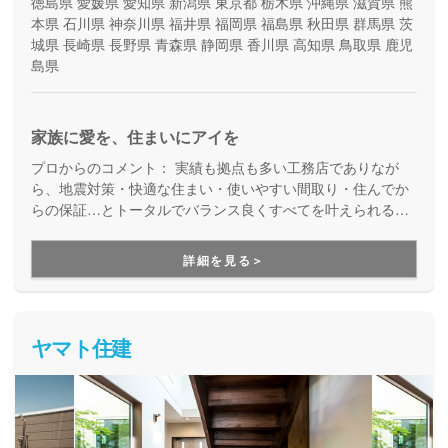
徳島県
愛媛県
愛知県
新潟県
東京都
栃木県
沖縄県
滋賀県
熊
本県
石川県
神奈川県
福井県
福岡県
福島県
秋田県
群馬県
茨
城県
長崎県
長野県
青森県
静岡県
香川県
高知県
鳥取県
鹿児
島県
家族に愛を、住まいにアイを
プロからのコメント：
実績も拠点も多い工務店でありなが
ら、地震対策・快適な住まい・使いやすい間取り・住んでか
らの保証…とトータルでバランス良くすべてを叶えられる家
づくりができる住宅メーカーです。家族の成長に合わせて活
用できる間取り提案も得意なので、末長く安心して暮らせる
詳細を見る＞
住まいをお求めの方、安心できるプロにまるっとお任せした
い方にもお勧めしています。
ヤマト住建