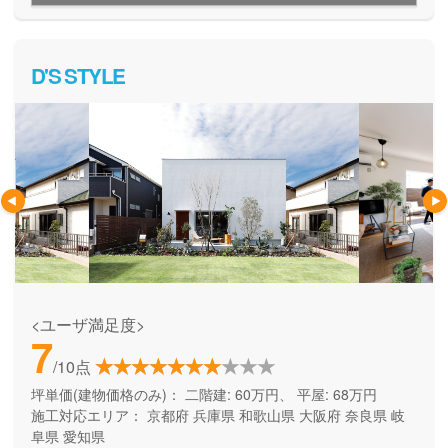
D'S STYLE
<ユーザ満足度>
7
/10点
坪単価(建物価格のみ)：
二階建: 60万円、 平屋: 68万円
施工対応エリア：
京都府
兵庫県
和歌山県
大阪府
奈良県
岐
阜県
愛知県