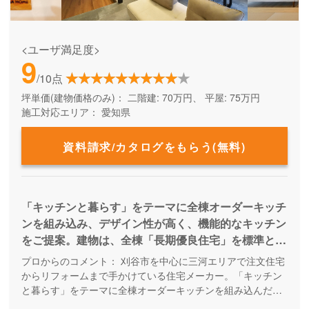
<ユーザ満足度>
9
/10点
坪単価(建物価格のみ)：
二階建: 70万円、 平屋: 75万円
施工対応エリア：
愛知県
資料請求/カタログをもらう(無料)
「キッチンと暮らす」をテーマに全棟オーダーキッチ
ンを組み込み、デザイン性が高く、機能的なキッチン
をご提案。建物は、全棟「長期優良住宅」を標準と
し、末永く快適に暮らせる家、そしてメンテナンスの
プロからのコメント：
刈谷市を中心に三河エリアで注文住宅
しやすい家をつくります。 予算を抑えて、内装はお
からリフォームまで手かけている住宅メーカー。「キッチン
洒落に、構造も頑丈で、省エネで断熱性の高い家がい
と暮らす」をテーマに全棟オーダーキッチンを組み込んだ家
を提案しています。地元の工務店として、人の繋がりを大切
い。さらに「キッチン」にもこだわりたい！という家