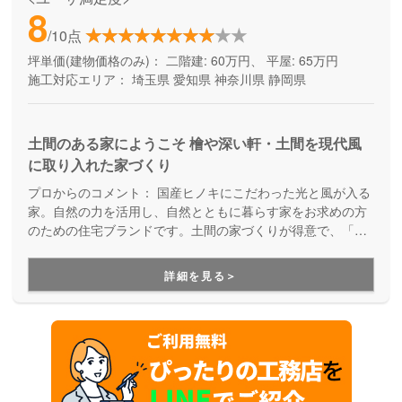
8
/10点
坪単価(建物価格のみ)：
二階建: 60万円、 平屋: 65万円
施工対応エリア：
埼玉県
愛知県
神奈川県
静岡県
土間のある家にようこそ 檜や深い軒・土間を現代風
に取り入れた家づくり
プロからのコメント：
国産ヒノキにこだわった光と風が入る
家。自然の力を活用し、自然とともに暮らす家をお求めの方
のための住宅ブランドです。土間の家づくりが得意で、「た
だいま」「おかえり」が自然に聞こえてくる温かい家族の家
をご提案しています。ベビーカーそのままで玄関に入れる、
詳細を見る＞
アウトドアグッズを収納できる、そんな暮らしが変わる住ま
いが適正価格で建てられることが大きな魅力になっていま
す。