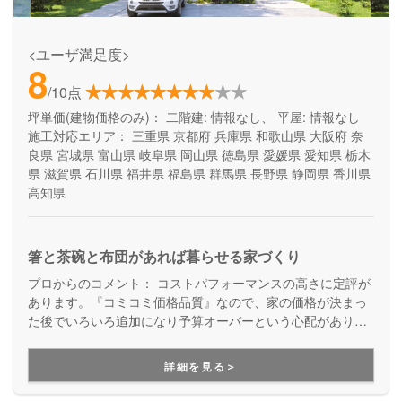
<ユーザ満足度>
8
/10点
坪単価(建物価格のみ)：
二階建: 情報なし、 平屋: 情報なし
施工対応エリア：
三重県
京都府
兵庫県
和歌山県
大阪府
奈
良県
宮城県
富山県
岐阜県
岡山県
徳島県
愛媛県
愛知県
栃木
県
滋賀県
石川県
福井県
福島県
群馬県
長野県
静岡県
香川県
高知県
箸と茶碗と布団があれば暮らせる家づくり
プロからのコメント：
コストパフォーマンスの高さに定評が
あります。『コミコミ価格品質』なので、家の価格が決まっ
た後でいろいろ追加になり予算オーバーという心配がありま
せん。ただのローコスト住宅ではない、高品質・高性能も叶
える家づくりです。
詳細を見る＞