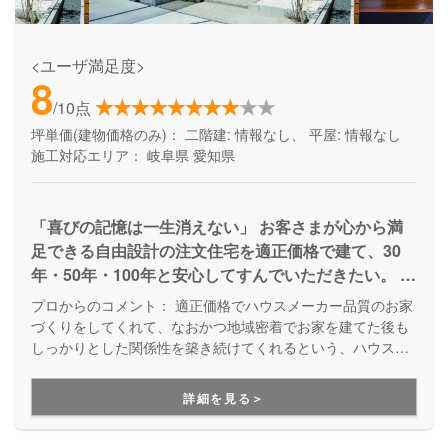
<ユーザ満足度>
8
/10点
坪単価(建物価格のみ)：
二階建: 情報なし、 平屋: 情報なし
施工対応エリア：
岐阜県
愛知県
「喜びの記憶は一生消えない」 お客さまが心から満
足できる自由設計の注文住宅を適正価格で建て、30
年・50年・100年と安心してすんでいただきたい。 そ
の全ての夢を叶えるのが 私たちアッシュホームで
プロからのコメント：
適正価格でハウスメーカー品質のお家
す。 ※品質とデザイン性を高めたハウスメーカーの良
づくりをしてくれて、なおかつ地域密着でお家を建てた後も
さと、価格を抑え地域に密着した工務店の良さを融合
しっかりとした関係性を築き続けてくれるという、ハウスメ
ーカーと工務店の良いところ取りをしているのがアッシュホ
させた住宅を実現できるホームビルダーです。
ームです。土地探しや資金計画についてのセミナーを行い、
詳細を見る＞
お客様にもお家づくりの知識を持って頂いた上で一緒にお家
づくりを考えていくという進め方をしているので、お客様自