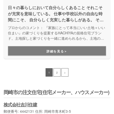
日々の暮らしにおいて自分らしくあること それこそ
が充実を意味している。 仕事や学校以外の自由な時
間にこそ、 自分らしく充実した暮らしがある。 そん
な時間を家造りの観点から捻出できたら… 家とし
プロからのコメント：
『家族にとって本当にいい土地＋いい
て、使いやすさや動きやすさ、効率的な導線、 シン
住まい』の家づくりを提案するHACHIYAの規格住宅ブラン
プルな構造などフィジカルな部分でのゆとりと、 全
ド。土地探しと家づくりを一緒に進められるから、土地の条
件やご近所の環境に合った住まいが実現します。規格住宅と
体的な予算感や無理のない返済計画、 ゆったりくつ
言っても40以上のプランがあり、価格設定もわかりやすく、
ろげる空間作りなどメンタルな部分でのゆとりで、
詳細を見る＞
お好みに合わせてセレクトしていくことで、手の届く価格で
肩肘張らないプライベートな時間を作り出せる住宅。
自分らしい家づくりをすることができます。
そんな充実した「自分らしく」過ごせる
1
2
>
岡崎市の注文住宅(住宅メーカー、ハウスメーカー)
株式会社吉川住建
郵便番号: 4442131 住所: 岡崎市青木町3-5