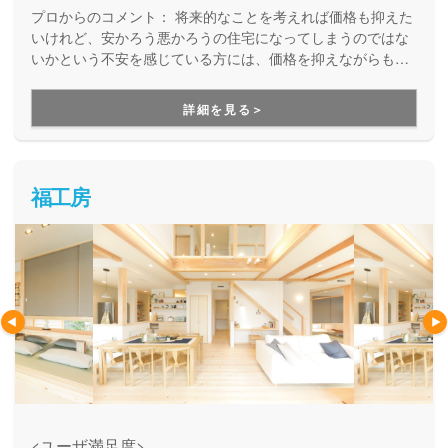
プロからのコメント：
将来的なことを考えれば価格も抑えた
いけれど、安かろう悪かろうの住宅になってしまうのではな
いかという不安を感じている方には、価格を抑えながらも良
質なお家づくりを実現しているニコニコ住宅をオススメしま
す。ニコニコ住宅では、価格を抑えるために素材の質を落と
詳細を見る＞
すのではなく、全国の工務店との共同仕入れを行い、多方面
の業者から協力を得ることで、品質を保ったままコストを抑
える工夫をしています。土地提案も一緒にしてくれて、お家
づくりを総合的にご提案することを得意としている会社で
福工房
す。
<ユーザ満足度>