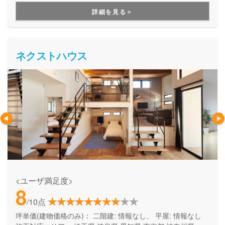
に、一棟づつ丁寧な家づくり。手が届く価格でオーダーキッ
づくりが出来る。
詳細を見る＞
チンを組み込んだ理想の家を建てられる点が大きな強みで
す。
ネクストハウス
<ユーザ満足度>
8
/10点
坪単価(建物価格のみ)：
二階建: 情報なし、 平屋: 情報なし