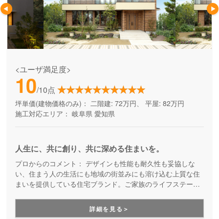
<ユーザ満足度>
10
/10点
坪単価(建物価格のみ)：
二階建: 72万円、 平屋: 82万円
施工対応エリア：
岐阜県
愛知県
人生に、共に創り、共に深める住まいを。
プロからのコメント：
デザインも性能も耐久性も妥協しな
い、住まう人の生活にも地域の街並みにも溶け込む上質な住
まいを提供している住宅ブランド。ご家族のライフステージ
の変化や万が一の災害も恐れることなく、安心して末長く受
け継いでいける美しい住まいを提案しています。
詳細を見る＞