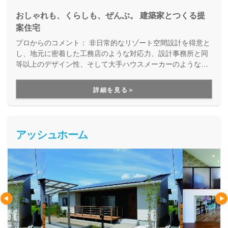
おしゃれも、くらしも、ぜんぶ。 建築家とつくる提
案住宅
プロからのコメント：
非日常的なリゾート空間設計を得意と
し、地元に密着した工務店のような対応力、設計事務所と同
等以上のデザイン性、そして大手ハウスメーカーのような設
備やアフターサービスを兼ね備えた注文住宅メーカーです。
厳密な現場管理により無駄なコストを徹底的にカットし、適
詳細を見る＞
正価格で理想の暮らしを実現します。
アッシュホーム