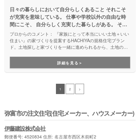
日々の暮らしにおいて自分らしくあること それこそ
が充実を意味している。 仕事や学校以外の自由な時
間にこそ、 自分らしく充実した暮らしがある。 そん
な時間を家造りの観点から捻出できたら… 家とし
プロからのコメント：
『家族にとって本当にいい土地＋いい
て、使いやすさや動きやすさ、効率的な導線、 シン
住まい』の家づくりを提案するHACHIYAの規格住宅ブラン
プルな構造などフィジカルな部分でのゆとりと、 全
ド。土地探しと家づくりを一緒に進められるから、土地の条
件やご近所の環境に合った住まいが実現します。規格住宅と
体的な予算感や無理のない返済計画、 ゆったりくつ
言っても40以上のプランがあり、価格設定もわかりやすく、
ろげる空間作りなどメンタルな部分でのゆとりで、
詳細を見る＞
お好みに合わせてセレクトしていくことで、手の届く価格で
肩肘張らないプライベートな時間を作り出せる住宅。
自分らしい家づくりをすることができます。
そんな充実した「自分らしく」過ごせる
1
2
>
弥富市の注文住宅(住宅メーカー、ハウスメーカー)
伊藤建設株式会社
郵便番号: 4520834 住所: 名古屋市西区木前町2