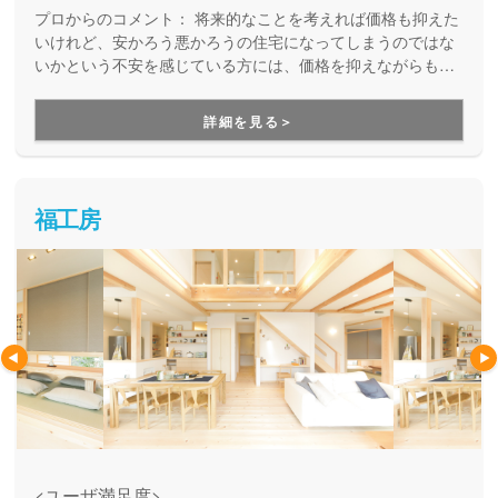
プロからのコメント：
将来的なことを考えれば価格も抑えた
いけれど、安かろう悪かろうの住宅になってしまうのではな
いかという不安を感じている方には、価格を抑えながらも良
質なお家づくりを実現しているニコニコ住宅をオススメしま
す。ニコニコ住宅では、価格を抑えるために素材の質を落と
詳細を見る＞
すのではなく、全国の工務店との共同仕入れを行い、多方面
の業者から協力を得ることで、品質を保ったままコストを抑
える工夫をしています。土地提案も一緒にしてくれて、お家
づくりを総合的にご提案することを得意としている会社で
福工房
す。
<ユーザ満足度>