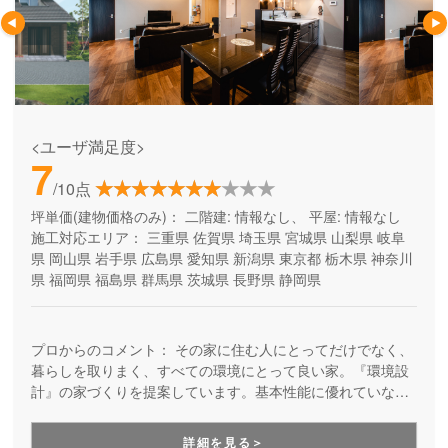
<ユーザ満足度>
7
/10点
坪単価(建物価格のみ)：
二階建: 情報なし、 平屋: 情報なし
施工対応エリア：
三重県
佐賀県
埼玉県
宮城県
山梨県
岐阜
県
岡山県
岩手県
広島県
愛知県
新潟県
東京都
栃木県
神奈川
県
福岡県
福島県
群馬県
茨城県
長野県
静岡県
プロからのコメント：
その家に住む人にとってだけでなく、
暮らしを取りまく、すべての環境にとって良い家。『環境設
計』の家づくりを提案しています。基本性能に優れていなが
ら、自由設計を楽しめる高品質の住まい。安全で、健康快適
で、そしてエコな住宅を提供しています。
詳細を見る＞