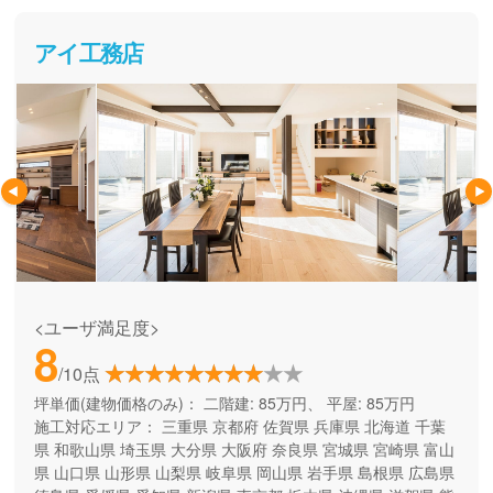
アイ工務店
<ユーザ満足度>
8
/10点
坪単価(建物価格のみ)：
二階建: 85万円、 平屋: 85万円
施工対応エリア：
三重県
京都府
佐賀県
兵庫県
北海道
千葉
県
和歌山県
埼玉県
大分県
大阪府
奈良県
宮城県
宮崎県
富山
県
山口県
山形県
山梨県
岐阜県
岡山県
岩手県
島根県
広島県