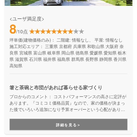
<ユーザ満足度>
8
/10点
坪単価(建物価格のみ)：
二階建: 情報なし、 平屋: 情報なし
施工対応エリア：
三重県
京都府
兵庫県
和歌山県
大阪府
奈
良県
宮城県
富山県
岐阜県
岡山県
徳島県
愛媛県
愛知県
栃木
県
滋賀県
石川県
福井県
福島県
群馬県
長野県
静岡県
香川県
高知県
箸と茶碗と布団があれば暮らせる家づくり
プロからのコメント：
コストパフォーマンスの高さに定評が
あります。『コミコミ価格品質』なので、家の価格が決まっ
た後でいろいろ追加になり予算オーバーという心配がありま
せん。ただのローコスト住宅ではない、高品質・高性能も叶
える家づくりです。
詳細を見る＞