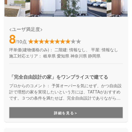
<ユーザ満足度>
8
/10点
坪単価(建物価格のみ)：
二階建: 情報なし、 平屋: 情報なし
施工対応エリア：
岐阜県
愛知県
神奈川県
静岡県
「完全自由設計の家」をワンプライスで建てる
プロからのコメント：
予算オーバーを気にせず、かつ自由設
計で理想の家を実現したいという方には、TATTAがおすすめ
です。３つの条件を満たせば、完全自由設計でありながら価
格はそのままで、予算オーバーの心配をせずにお家づくりを
進めることが出来ます。さらに、TATTAを運営するグッドリ
詳細を見る＞
ビングは、融資サポートも得意としている会社なので、資金
面をイチからご相談できる安心感があります。