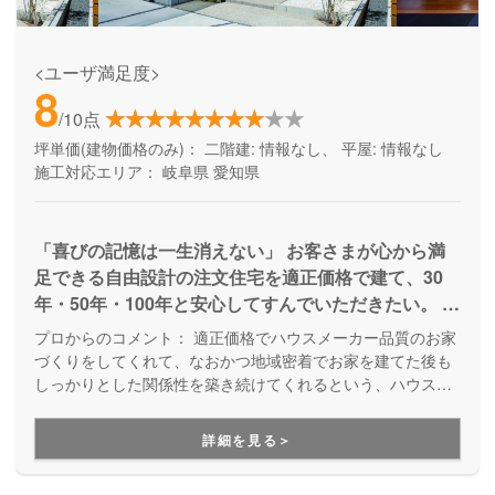
<ユーザ満足度>
8
/10点
坪単価(建物価格のみ)：
二階建: 情報なし、 平屋: 情報なし
施工対応エリア：
岐阜県
愛知県
「喜びの記憶は一生消えない」 お客さまが心から満
足できる自由設計の注文住宅を適正価格で建て、30
年・50年・100年と安心してすんでいただきたい。 そ
の全ての夢を叶えるのが 私たちアッシュホームで
プロからのコメント：
適正価格でハウスメーカー品質のお家
す。 ※品質とデザイン性を高めたハウスメーカーの良
づくりをしてくれて、なおかつ地域密着でお家を建てた後も
さと、価格を抑え地域に密着した工務店の良さを融合
しっかりとした関係性を築き続けてくれるという、ハウスメ
ーカーと工務店の良いところ取りをしているのがアッシュホ
させた住宅を実現できるホームビルダーです。
ームです。土地探しや資金計画についてのセミナーを行い、
詳細を見る＞
お客様にもお家づくりの知識を持って頂いた上で一緒にお家
づくりを考えていくという進め方をしているので、お客様自