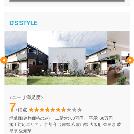
D'S STYLE
<ユーザ満足度>
7
/10点
坪単価(建物価格のみ)：
二階建: 60万円、 平屋: 68万円
施工対応エリア：
京都府
兵庫県
和歌山県
大阪府
奈良県
岐
阜県
愛知県