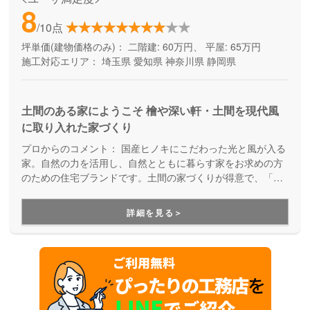
8
/10点
坪単価(建物価格のみ)：
二階建: 60万円、 平屋: 65万円
施工対応エリア：
埼玉県
愛知県
神奈川県
静岡県
土間のある家にようこそ 檜や深い軒・土間を現代風
に取り入れた家づくり
プロからのコメント：
国産ヒノキにこだわった光と風が入る
家。自然の力を活用し、自然とともに暮らす家をお求めの方
のための住宅ブランドです。土間の家づくりが得意で、「た
だいま」「おかえり」が自然に聞こえてくる温かい家族の家
をご提案しています。ベビーカーそのままで玄関に入れる、
詳細を見る＞
アウトドアグッズを収納できる、そんな暮らしが変わる住ま
いが適正価格で建てられることが大きな魅力になっていま
す。