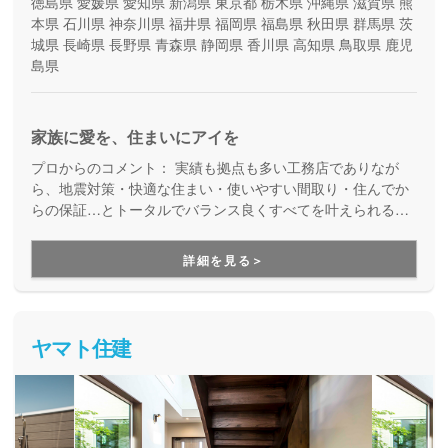
徳島県
愛媛県
愛知県
新潟県
東京都
栃木県
沖縄県
滋賀県
熊
本県
石川県
神奈川県
福井県
福岡県
福島県
秋田県
群馬県
茨
城県
長崎県
長野県
青森県
静岡県
香川県
高知県
鳥取県
鹿児
島県
家族に愛を、住まいにアイを
プロからのコメント：
実績も拠点も多い工務店でありなが
ら、地震対策・快適な住まい・使いやすい間取り・住んでか
らの保証…とトータルでバランス良くすべてを叶えられる家
づくりができる住宅メーカーです。家族の成長に合わせて活
用できる間取り提案も得意なので、末長く安心して暮らせる
詳細を見る＞
住まいをお求めの方、安心できるプロにまるっとお任せした
い方にもお勧めしています。
ヤマト住建