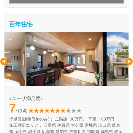
百年住宅
<ユーザ満足度>
7
/10点
坪単価(建物価格のみ)：
二階建: 90万円、 平屋: 100万円
施工対応エリア：
三重県
佐賀県
大分県
宮城県
山口県
岐阜
県
岡山県
岩手県
広島県
愛知県
神奈川県
福岡県
福島県
静岡