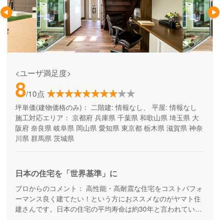
<ユーザ満足度>
8
/10点
坪単価(建物価格のみ)：
二階建: 情報なし、 平屋: 情報なし
施工対応エリア：
京都府
兵庫県
千葉県
和歌山県
埼玉県
大
阪府
奈良県
岐阜県
岡山県
愛知県
東京都
栃木県
滋賀県
神奈
川県
群馬県
茨城県
日本の住宅を「世界基準」に
プロからのコメント：
高性能・高耐震な住宅をコストパフォ
ーマンス良く建てたい！という方におススメなのがヤマト住
建さんです。日本の住宅の平均寿命は約30年と言われていま
すが、より長寿命な家づくりを目指している工務店さんで