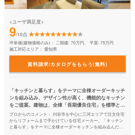
<ユーザ満足度>
9
/10点
坪単価(建物価格のみ)：
二階建: 70万円、 平屋: 75万円
施工対応エリア：
愛知県
資料請求/カタログをもらう(無料)
「キッチンと暮らす」をテーマに全棟オーダーキッチ
ンを組み込み、デザイン性が高く、機能的なキッチン
をご提案。建物は、全棟「長期優良住宅」を標準と
し、末永く快適に暮らせる家、そしてメンテナンスの
プロからのコメント：
刈谷市を中心に三河エリアで注文住宅
しやすい家をつくります。 予算を抑えて、内装はお
からリフォームまで手かけている住宅メーカー。「キッチン
洒落に、構造も頑丈で、省エネで断熱性の高い家がい
と暮らす」をテーマに全棟オーダーキッチンを組み込んだ家
を提案しています。地元の工務店として、人の繋がりを大切
い。さらに「キッチン」にもこだわりたい！という家