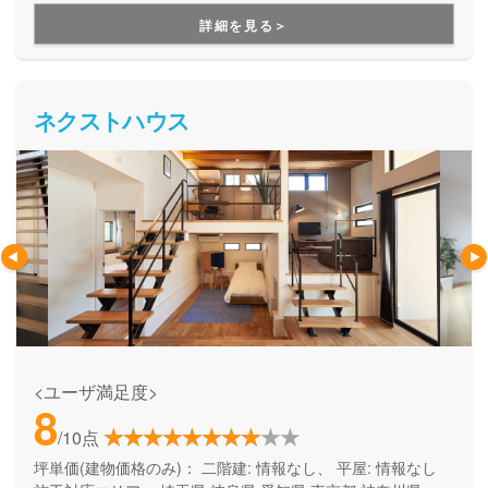
に、一棟づつ丁寧な家づくり。手が届く価格でオーダーキッ
づくりが出来る。
詳細を見る＞
チンを組み込んだ理想の家を建てられる点が大きな強みで
す。
ネクストハウス
<ユーザ満足度>
8
/10点
坪単価(建物価格のみ)：
二階建: 情報なし、 平屋: 情報なし