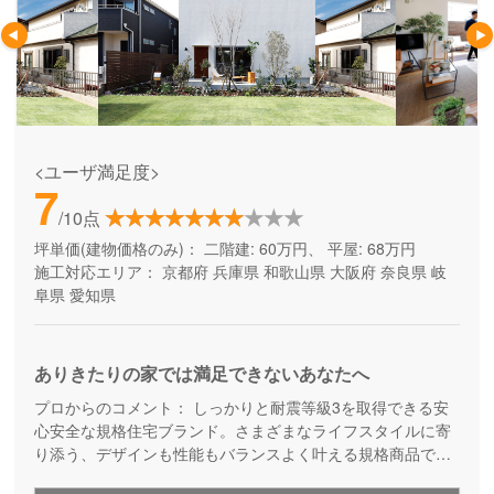
<ユーザ満足度>
7
/10点
坪単価(建物価格のみ)：
二階建: 60万円、 平屋: 68万円
施工対応エリア：
京都府
兵庫県
和歌山県
大阪府
奈良県
岐
阜県
愛知県
ありきたりの家では満足できないあなたへ
プロからのコメント：
しっかりと耐震等級3を取得できる安
心安全な規格住宅ブランド。さまざまなライフスタイルに寄
り添う、デザインも性能もバランスよく叶える規格商品で
す。コストを抑えて良い家を建てたい方にご満足いただいて