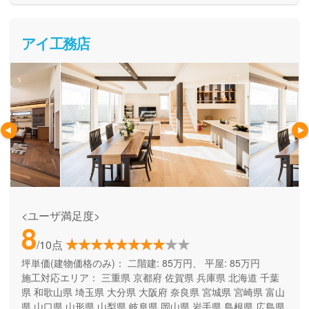
アイ工務店
<ユーザ満足度>
8
/10点
坪単価(建物価格のみ)：
二階建: 85万円、 平屋: 85万円
施工対応エリア：
三重県
京都府
佐賀県
兵庫県
北海道
千葉
県
和歌山県
埼玉県
大分県
大阪府
奈良県
宮城県
宮崎県
富山
県
山口県
山形県
山梨県
岐阜県
岡山県
岩手県
島根県
広島県