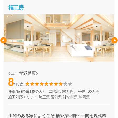
づくりを総合的にご提案することを得意としている会社で
福工房
す。
<ユーザ満足度>
8
/10点
坪単価(建物価格のみ)：
二階建: 60万円、 平屋: 65万円
施工対応エリア：
埼玉県
愛知県
神奈川県
静岡県
土間のある家にようこそ 檜や深い軒・土間を現代風