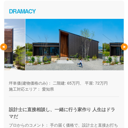
DRAMACY
坪単価(建物価格のみ)：
二階建: 65万円、 平屋: 72万円
施工対応エリア：
愛知県
設計士に直接相談し、一緒に行う家作り 人生はドラ
マだ
プロからのコメント：
手の届く価格で、設計士と直接お打ち