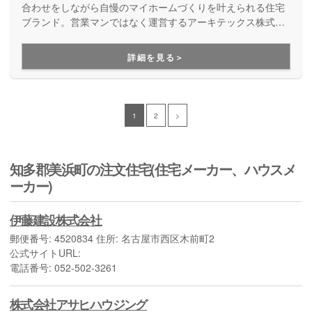
合わせをしながら自慢のマイホームづくりを叶えられる住宅
ブランド。営業マンではなく運営するアーキテックス株式会
社のアフターフォロー専門チーム「アーキテックスカスタマ
ー」が、家を建てた後のお悩みにも、修繕などの知識に長け
詳細を見る＞
た精鋭が確かな技術で細やかに対応してくれます。
1
2
>
知多郡美浜町の注文住宅(住宅メーカー、ハウスメ
ーカー)
伊藤建設株式会社
郵便番号: 4520834 住所: 名古屋市西区木前町2
公式サイトURL:
電話番号: 052-502-3261
株式会社アサヒハウジング