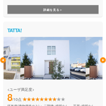
万が一全壊しても保証内で建て替えが可能です。しっかりと
した災害対策で安心できる家づくりをしたい方にオススメで
詳細を見る＞
す。
TATTA!
<ユーザ満足度>
8
/10点
坪単価(建物価格のみ)：
二階建: 情報なし、 平屋: 情報なし