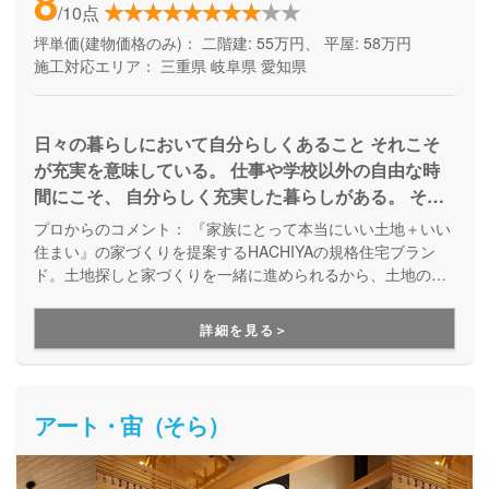
8
/10点
坪単価(建物価格のみ)：
二階建: 55万円、 平屋: 58万円
施工対応エリア：
三重県
岐阜県
愛知県
日々の暮らしにおいて自分らしくあること それこそ
が充実を意味している。 仕事や学校以外の自由な時
間にこそ、 自分らしく充実した暮らしがある。 そん
な時間を家造りの観点から捻出できたら… 家とし
プロからのコメント：
『家族にとって本当にいい土地＋いい
て、使いやすさや動きやすさ、効率的な導線、 シン
住まい』の家づくりを提案するHACHIYAの規格住宅ブラン
プルな構造などフィジカルな部分でのゆとりと、 全
ド。土地探しと家づくりを一緒に進められるから、土地の条
件やご近所の環境に合った住まいが実現します。規格住宅と
体的な予算感や無理のない返済計画、 ゆったりくつ
言っても40以上のプランがあり、価格設定もわかりやすく、
ろげる空間作りなどメンタルな部分でのゆとりで、
詳細を見る＞
お好みに合わせてセレクトしていくことで、手の届く価格で
肩肘張らないプライベートな時間を作り出せる住宅。
自分らしい家づくりをすることができます。
そんな充実した「自分らしく」過ごせる
アート・宙（そら）