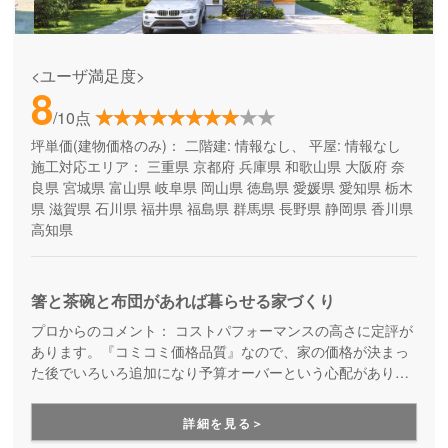
<ユーザ満足度>
8
/10点
坪単価(建物価格のみ)：
二階建: 情報なし、 平屋: 情報なし
施工対応エリア：
三重県
京都府
兵庫県
和歌山県
大阪府
奈
良県
宮城県
富山県
岐阜県
岡山県
徳島県
愛媛県
愛知県
栃木
県
滋賀県
石川県
福井県
福島県
群馬県
長野県
静岡県
香川県
高知県
箸と茶碗と布団があれば暮らせる家づくり
プロからのコメント：
コストパフォーマンスの高さに定評が
あります。『コミコミ価格品質』なので、家の価格が決まっ
た後でいろいろ追加になり予算オーバーという心配がありま
せん。ただのローコスト住宅ではない、高品質・高性能も叶
える家づくりです。
詳細を見る＞