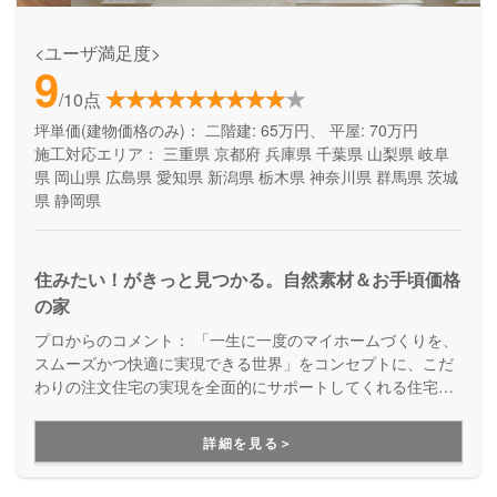
<ユーザ満足度>
9
/10点
坪単価(建物価格のみ)：
二階建: 65万円、 平屋: 70万円
施工対応エリア：
三重県
京都府
兵庫県
千葉県
山梨県
岐阜
県
岡山県
広島県
愛知県
新潟県
栃木県
神奈川県
群馬県
茨城
県
静岡県
住みたい！がきっと見つかる。自然素材＆お手頃価格
の家
プロからのコメント：
「一生に一度のマイホームづくりを、
スムーズかつ快適に実現できる世界」をコンセプトに、こだ
わりの注文住宅の実現を全面的にサポートしてくれる住宅メ
ーカー。土地探しや資金計画から、高デザイン・高性能・高
耐久の安心快適な住まいづくり、暮らし始めた後のメンテナ
詳細を見る＞
ンスや将来的なリフォームのことまで、まるっとお任せいた
だけます。