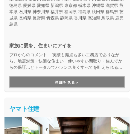
徳島県
愛媛県
愛知県
新潟県
東京都
栃木県
沖縄県
滋賀県
熊
本県
石川県
神奈川県
福井県
福岡県
福島県
秋田県
群馬県
茨
城県
長崎県
長野県
青森県
静岡県
香川県
高知県
鳥取県
鹿児
島県
家族に愛を、住まいにアイを
プロからのコメント：
実績も拠点も多い工務店でありなが
ら、地震対策・快適な住まい・使いやすい間取り・住んでか
らの保証…とトータルでバランス良くすべてを叶えられる家
づくりができる住宅メーカーです。家族の成長に合わせて活
用できる間取り提案も得意なので、末長く安心して暮らせる
詳細を見る＞
住まいをお求めの方、安心できるプロにまるっとお任せした
い方にもお勧めしています。
ヤマト住建