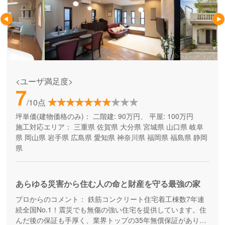
<ユーザ満足度>
7
/10点
坪単価(建物価格のみ)：
二階建: 90万円、 平屋: 100万円
施工対応エリア：
三重県
佐賀県
大分県
宮城県
山口県
岐阜
県
岡山県
岩手県
広島県
愛知県
神奈川県
福岡県
福島県
静岡
県
あらゆる災害から住む人の命と財産を守る最強の家
プロからのコメント：
鉄筋コンクリート住宅着工棟数7年連
続全国No.1！震災でも無傷の強い住宅を提供しています。住
んだ後の保証も手厚く、業界トップの35年無償保証があり、