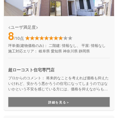
<ユーザ満足度>
8
/10点
坪単価(建物価格のみ)：
二階建: 情報なし、 平屋: 情報なし
施工対応エリア：
岐阜県
愛知県
神奈川県
静岡県
超ローコスト住宅専門店
プロからのコメント：
将来的なことを考えれば価格も抑えた
いけれど、安かろう悪かろうの住宅になってしまうのではな
いかという不安を感じている方には、価格を抑えながらも良
質なお家づくりを実現しているニコニコ住宅をオススメしま
す。ニコニコ住宅では、価格を抑えるために素材の質を落と
詳細を見る＞
すのではなく、全国の工務店との共同仕入れを行い、多方面
の業者から協力を得ることで、品質を保ったままコストを抑
える工夫をしています。土地提案も一緒にしてくれて、お家