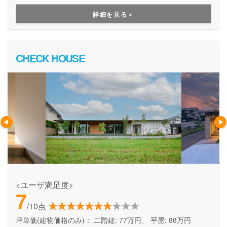
いるので、早く新しい家に入居したいという方に特におスス
詳細を見る＞
メです！
CHECK HOUSE
<ユーザ満足度>
7
/10点
坪単価(建物価格のみ)：
二階建: 77万円、 平屋: 88万円