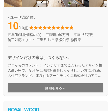
<ユーザ満足度>
10
/10点
坪単価(建物価格のみ)：
二階建: 60万円、 平屋: 65万円
施工対応エリア：
三重県
岐阜県
愛知県
静岡県
デザインだけの家は、つくらない。
プロからのコメント：
インテリアまでこだわったデザイン性
の高い家で、なおかつ地震対策をしっかりしたい方にお勧め
の住宅ブランド。運営するアーキテックス株式会社のアフタ
ーフォロー専門チーム「アーキテックスカスタマー」が、家
を建てた後のお悩みにも、修繕などの知識に長けた精鋭が確
詳細を見る＞
かな技術で細やかに対応してくれます。
ROYAL WOOD