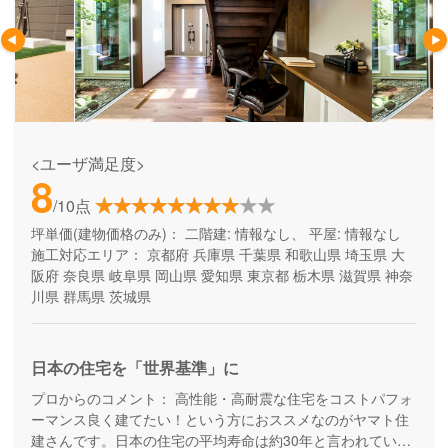
<ユーザ満足度>
8
/10点
坪単価(建物価格のみ)：
二階建: 情報なし、 平屋: 情報なし
施工対応エリア：
京都府
兵庫県
千葉県
和歌山県
埼玉県
大
阪府
奈良県
岐阜県
岡山県
愛知県
東京都
栃木県
滋賀県
神奈
川県
群馬県
茨城県
日本の住宅を「世界基準」に
プロからのコメント：
高性能・高耐震な住宅をコストパフォ
ーマンス良く建てたい！という方におススメなのがヤマト住
建さんです。日本の住宅の平均寿命は約30年と言われていま