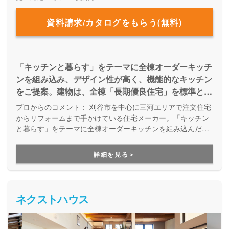
資料請求/カタログをもらう(無料)
「キッチンと暮らす」をテーマに全棟オーダーキッチ
ンを組み込み、デザイン性が高く、機能的なキッチン
をご提案。建物は、全棟「長期優良住宅」を標準と
し、末永く快適に暮らせる家、そしてメンテナンスの
プロからのコメント：
刈谷市を中心に三河エリアで注文住宅
しやすい家をつくります。 予算を抑えて、内装はお
からリフォームまで手かけている住宅メーカー。「キッチン
洒落に、構造も頑丈で、省エネで断熱性の高い家がい
と暮らす」をテーマに全棟オーダーキッチンを組み込んだ家
を提案しています。地元の工務店として、人の繋がりを大切
い。さらに「キッチン」にもこだわりたい！という家
に、一棟づつ丁寧な家づくり。手が届く価格でオーダーキッ
づくりが出来る。
詳細を見る＞
チンを組み込んだ理想の家を建てられる点が大きな強みで
す。
ネクストハウス