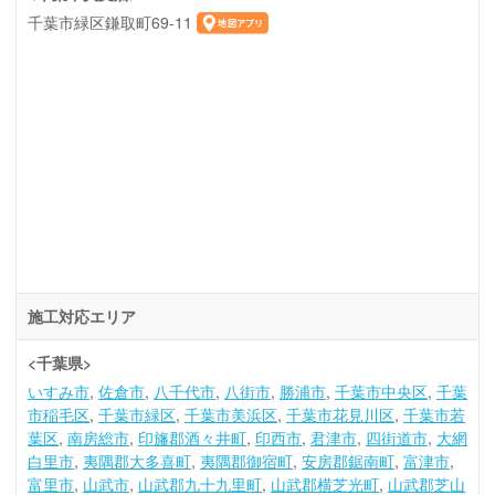
千葉市緑区鎌取町69-11
施工対応エリア
<千葉県>
いすみ市
佐倉市
八千代市
八街市
勝浦市
千葉市中央区
千葉
市稲毛区
千葉市緑区
千葉市美浜区
千葉市花見川区
千葉市若
葉区
南房総市
印旛郡酒々井町
印西市
君津市
四街道市
大網
白里市
夷隅郡大多喜町
夷隅郡御宿町
安房郡鋸南町
富津市
富里市
山武市
山武郡九十九里町
山武郡横芝光町
山武郡芝山