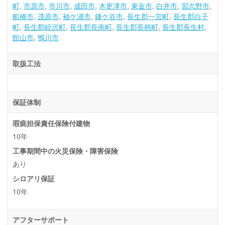
町
市原市
市川市
成田市
木更津市
東金市
白井市
習志野市
船橋市
茂原市
袖ケ浦市
鎌ケ谷市
長生郡一宮町
長生郡白子
町
長生郡睦沢町
長生郡長南町
長生郡長柄町
長生郡長生村
館山市
鴨川市
取扱工法
保証体制
瑕疵担保責任保険付建物
10年
工事期間中の火災保険・障害保険
あり
シロアリ保証
10年
アフターサポート