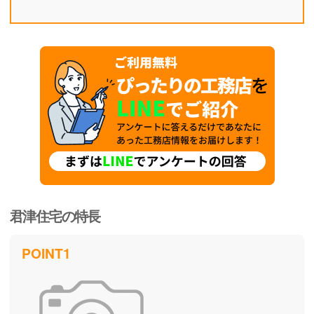
君津住宅の特長
POINT1