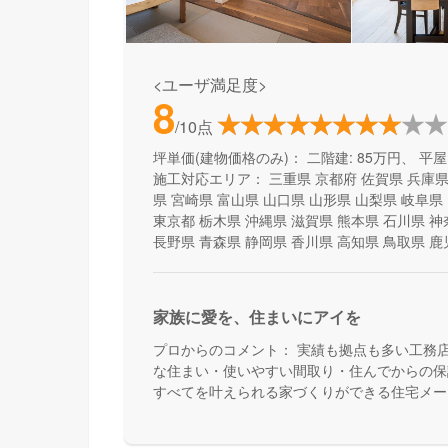
<ユーザ満足度>
8
/10点
坪単価(建物価格のみ)：
二階建: 85万円、 平屋:
施工対応エリア：
三重県
京都府
佐賀県
兵庫
県
宮崎県
富山県
山口県
山形県
山梨県
岐阜県
東京都
栃木県
沖縄県
滋賀県
熊本県
石川県
神
長野県
青森県
静岡県
香川県
高知県
鳥取県
鹿
家族に愛を、住まいにアイを
プロからのコメント：
実績も拠点も多い工務
な住まい・使いやすい間取り・住んでからの保
すべてを叶えられる家づくりができる住宅メー
て活用できる間取り提案も得意なので、末長く
めの方、安心できるプロにまるっとお任せした