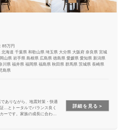
 85万円
県
北海道
千葉県
和歌山県
埼玉県
大分県
大阪府
奈良県
宮城
岡山県
岩手県
島根県
広島県
徳島県
愛媛県
愛知県
新潟県
奈川県
福井県
福岡県
福島県
秋田県
群馬県
茨城県
長崎県
児島県
店でありながら、地震対策・快適
詳細を見る＞
証…とトータルでバランス良く
カーです。家族の成長に合わせ
安心して暮らせる住まいをお求
い方にもお勧めしています。