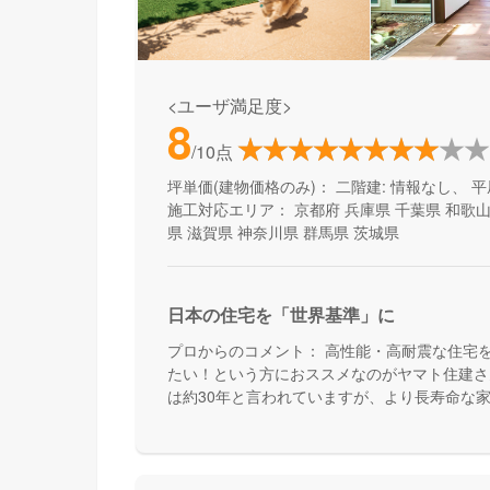
<ユーザ満足度>
8
/10点
坪単価(建物価格のみ)：
二階建: 情報なし、 平
施工対応エリア：
京都府
兵庫県
千葉県
和歌
県
滋賀県
神奈川県
群馬県
茨城県
日本の住宅を「世界基準」に
プロからのコメント：
高性能・高耐震な住宅
たい！という方におススメなのがヤマト住建さ
は約30年と言われていますが、より長寿命な
んです。