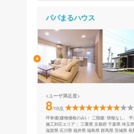
パパまるハウス
<ユーザ満足度>
8
/10点
坪単価(建物価格のみ)：
二階建: 情報なし、 平
施工対応エリア：
三重県
京都府
千葉県
埼玉
滋賀県
石川県
福井県
福島県
群馬県
茨城県
長