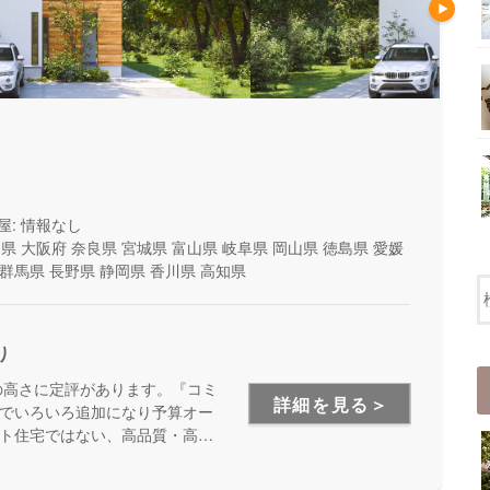
屋: 情報なし
山県
大阪府
奈良県
宮城県
富山県
岐阜県
岡山県
徳島県
愛媛
群馬県
長野県
静岡県
香川県
高知県
り
の高さに定評があります。『コミ
詳細を見る＞
でいろいろ追加になり予算オー
ト住宅ではない、高品質・高性