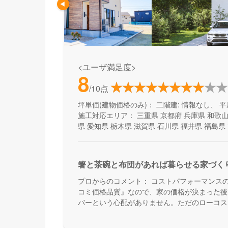
<ユーザ満足度>
8
/10点
坪単価(建物価格のみ)：
二階建: 情報なし、 平
施工対応エリア：
三重県
京都府
兵庫県
和歌
県
愛知県
栃木県
滋賀県
石川県
福井県
福島県
箸と茶碗と布団があれば暮らせる家づく
プロからのコメント：
コストパフォーマンス
コミ価格品質』なので、家の価格が決まった後
バーという心配がありません。ただのローコス
能も叶える家づくりです。