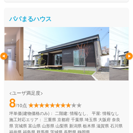
パパまるハウス
<ユーザ満足度>
8
/10点
坪単価(建物価格のみ)：
二階建: 情報なし、 平屋: 情報なし
施工対応エリア：
三重県
京都府
千葉県
埼玉県
大阪府
奈良
県
宮城県
富山県
山形県
山梨県
新潟県
栃木県
滋賀県
石川県
福井県
福島県
群馬県
茨城県
長野県
静岡県