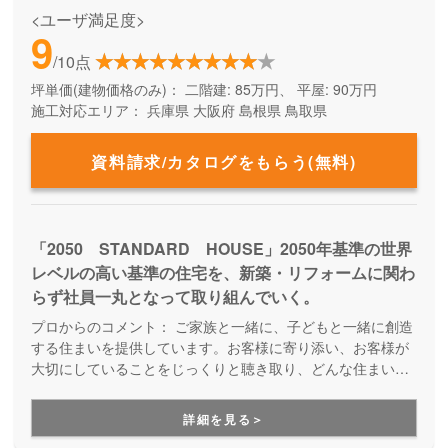
<ユーザ満足度>
9
/10点
坪単価(建物価格のみ)：
二階建: 85万円、 平屋: 90万円
施工対応エリア：
兵庫県
大阪府
島根県
鳥取県
資料請求/カタログをもらう(無料)
「2050 STANDARD HOUSE」2050年基準の世界
レベルの高い基準の住宅を、新築・リフォームに関わ
らず社員一丸となって取り組んでいく。
プロからのコメント：
ご家族と一緒に、子どもと一緒に創造
する住まいを提供しています。お客様に寄り添い、お客様が
大切にしていることをじっくりと聴き取り、どんな住まいが
いいのか、納得のいくまで打ち合わせを重ねていきます。共
働き世帯や子育てママに最適な家づくりのアイディアも豊富
詳細を見る＞
で、家族が喜ぶ家づくりができます。