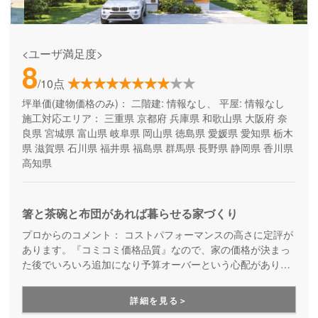
<ユーザ満足度>
8
/10点
坪単価(建物価格のみ)：
二階建: 情報なし、 平屋: 情報なし
施工対応エリア：
三重県
京都府
兵庫県
和歌山県
大阪府
奈
良県
宮城県
富山県
岐阜県
岡山県
徳島県
愛媛県
愛知県
栃木
県
滋賀県
石川県
福井県
福島県
群馬県
長野県
静岡県
香川県
高知県
箸と茶碗と布団があれば暮らせる家づくり
プロからのコメント：
コストパフォーマンスの高さに定評が
あります。『コミコミ価格品質』なので、家の価格が決まっ
た後でいろいろ追加になり予算オーバーという心配がありま
せん。ただのローコスト住宅ではない、高品質・高性能も叶
える家づくりです。
詳細を見る＞