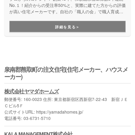
No.１！紹介からの受注率50%と、実際に建てた方からの評価
が高い住宅メーカーです。自社の「職人の会」で職人育成に
も力を入れていて、職人さん・施工の質が高いのも特徴。頑
丈で安心して住み続けられる家が実現します。建てた後も、
詳細を見る＞
定期的に訪問してくれたりと、地域に密着したサポートが充
実しています。
泉南郡熊取町の注文住宅(住宅メーカー、ハウスメ
ーカー)
株式会社ヤマダホームズ
郵便番号: 160-0023 住所: 東京都新宿区西新宿7-22-43 新宿ＪＥ
Ｃビル5Ｆ
公式サイトURL: https://yamadahomes.jp/
電話番号: 03-6731-5710
KALA MANAGEMENT株式会社