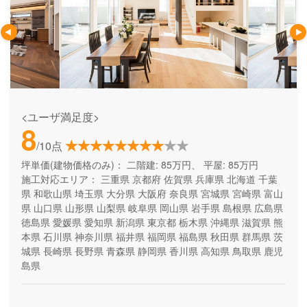
<ユーザ満足度>
8
/10点
坪単価(建物価格のみ)：
二階建: 85万円、 平屋: 85万円
施工対応エリア：
三重県
京都府
佐賀県
兵庫県
北海道
千葉
県
和歌山県
埼玉県
大分県
大阪府
奈良県
宮城県
宮崎県
富山
県
山口県
山形県
山梨県
岐阜県
岡山県
岩手県
島根県
広島県
徳島県
愛媛県
愛知県
新潟県
東京都
栃木県
沖縄県
滋賀県
熊
本県
石川県
神奈川県
福井県
福岡県
福島県
秋田県
群馬県
茨
城県
長崎県
長野県
青森県
静岡県
香川県
高知県
鳥取県
鹿児
島県