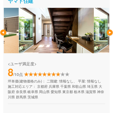
ヤマト住建
<ユーザ満足度>
8
/10点
坪単価(建物価格のみ)：
二階建: 情報なし、 平屋: 情報なし
施工対応エリア：
京都府
兵庫県
千葉県
和歌山県
埼玉県
大
阪府
奈良県
岐阜県
岡山県
愛知県
東京都
栃木県
滋賀県
神奈
川県
群馬県
茨城県