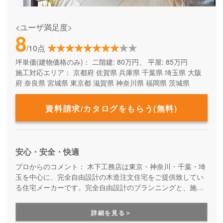
<ユーザ満足度>
8
/10点
坪単価(建物価格のみ)：
二階建: 80万円、 平屋: 85万円
施工対応エリア：
京都府
佐賀県
兵庫県
千葉県
埼玉県
大阪
府
奈良県
宮城県
東京都
滋賀県
神奈川県
福岡県
茨城県
資料請求/カタログをもらう(無料)
安心・安全・快適
プロからのコメント：
木下工務店は東京・神奈川・千葉・埼
玉を中心に、完全自由設計の木造注文住宅をご提供致してい
る住宅メーカーです。完全自由設計のプランニングと、施工
力の高い職人たちによる安心の住まいづくり。職人の腕が確
かだからこそ叶えらえる「完全自由設計」の注文住宅を実現
詳細を見る＞
できます。性能や保証も万全なので安心です。