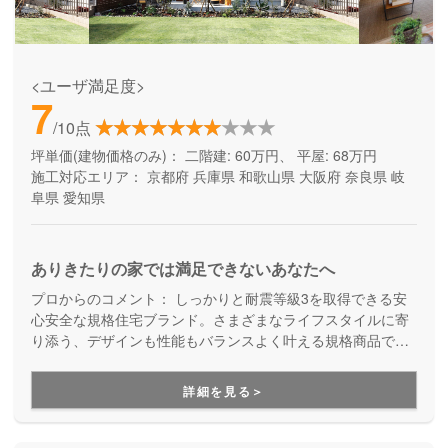
<ユーザ満足度>
7
/10点
坪単価(建物価格のみ)：
二階建: 60万円、 平屋: 68万円
施工対応エリア：
京都府
兵庫県
和歌山県
大阪府
奈良県
岐
阜県
愛知県
ありきたりの家では満足できないあなたへ
プロからのコメント：
しっかりと耐震等級3を取得できる安
心安全な規格住宅ブランド。さまざまなライフスタイルに寄
り添う、デザインも性能もバランスよく叶える規格商品で
す。コストを抑えて良い家を建てたい方にご満足いただいて
います。
詳細を見る＞