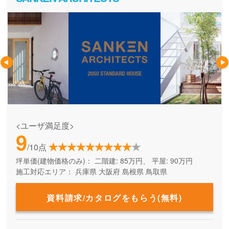
<ユーザ満足度>
9
/10点
坪単価(建物価格のみ)：
二階建: 85万円、 平屋: 90万円
施工対応エリア：
兵庫県
大阪府
島根県
鳥取県
資料請求/カタログをもらう(無料)