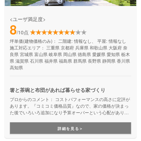
<ユーザ満足度>
8
/10点
坪単価(建物価格のみ)：
二階建: 情報なし、 平屋: 情報なし
施工対応エリア：
三重県
京都府
兵庫県
和歌山県
大阪府
奈
良県
宮城県
富山県
岐阜県
岡山県
徳島県
愛媛県
愛知県
栃木
県
滋賀県
石川県
福井県
福島県
群馬県
長野県
静岡県
香川県
高知県
箸と茶碗と布団があれば暮らせる家づくり
プロからのコメント：
コストパフォーマンスの高さに定評が
あります。『コミコミ価格品質』なので、家の価格が決まっ
た後でいろいろ追加になり予算オーバーという心配がありま
せん。ただのローコスト住宅ではない、高品質・高性能も叶
える家づくりです。
詳細を見る＞