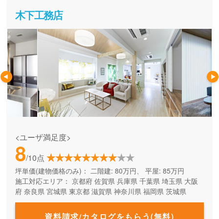
木下工務店
<ユーザ満足度>
8
/10点
坪単価(建物価格のみ)：
二階建: 80万円、 平屋: 85万円
施工対応エリア：
京都府
佐賀県
兵庫県
千葉県
埼玉県
大阪
府
奈良県
宮城県
東京都
滋賀県
神奈川県
福岡県
茨城県
資料請求/カタログをもらう(無料)