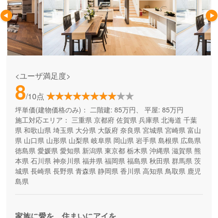
<ユーザ満足度>
8
/10点
坪単価(建物価格のみ)：
二階建: 85万円、 平屋: 85万円
施工対応エリア：
三重県
京都府
佐賀県
兵庫県
北海道
千葉
県
和歌山県
埼玉県
大分県
大阪府
奈良県
宮城県
宮崎県
富山
県
山口県
山形県
山梨県
岐阜県
岡山県
岩手県
島根県
広島県
徳島県
愛媛県
愛知県
新潟県
東京都
栃木県
沖縄県
滋賀県
熊
本県
石川県
神奈川県
福井県
福岡県
福島県
秋田県
群馬県
茨
城県
長崎県
長野県
青森県
静岡県
香川県
高知県
鳥取県
鹿児
島県
家族に愛を、住まいにアイを