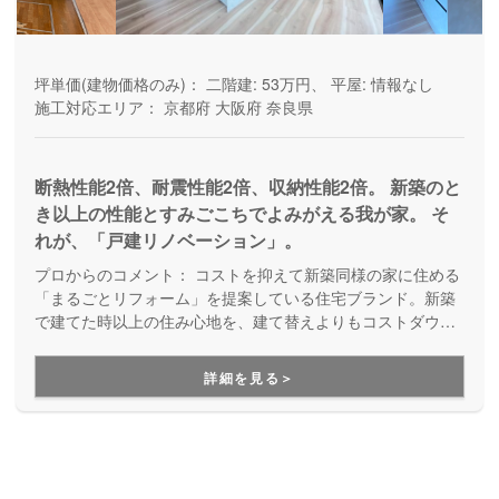
坪単価(建物価格のみ)：
二階建: 53万円、 平屋: 情報なし
施工対応エリア：
京都府
大阪府
奈良県
断熱性能2倍、耐震性能2倍、収納性能2倍。 新築のと
き以上の性能とすみごこちでよみがえる我が家。 そ
れが、「戸建リノベーション」。
プロからのコメント：
コストを抑えて新築同様の家に住める
「まるごとリフォーム」を提案している住宅ブランド。新築
で建てた時以上の住み心地を、建て替えよりもコストダウン
して実現する定額性フルリノベーションです。ローンや相続
関係にも強く、物件探しや資金計画の段階から手厚くサポー
詳細を見る＞
トしてくれます。