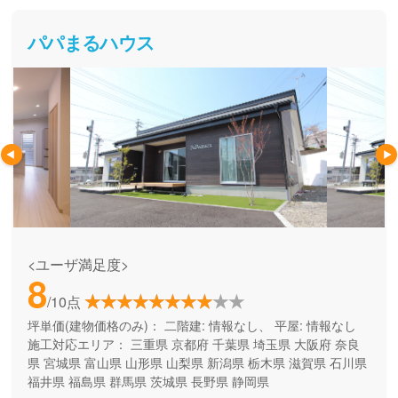
パパまるハウス
<ユーザ満足度>
8
/10点
坪単価(建物価格のみ)：
二階建: 情報なし、 平屋: 情報なし
施工対応エリア：
三重県
京都府
千葉県
埼玉県
大阪府
奈良
県
宮城県
富山県
山形県
山梨県
新潟県
栃木県
滋賀県
石川県
福井県
福島県
群馬県
茨城県
長野県
静岡県