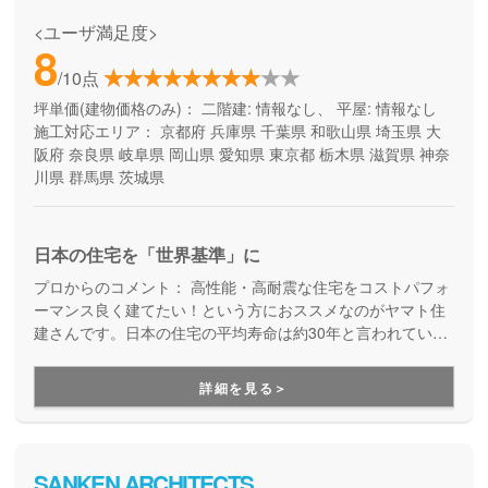
<ユーザ満足度>
8
/10点
坪単価(建物価格のみ)：
二階建: 情報なし、 平屋: 情報なし
施工対応エリア：
京都府
兵庫県
千葉県
和歌山県
埼玉県
大
阪府
奈良県
岐阜県
岡山県
愛知県
東京都
栃木県
滋賀県
神奈
川県
群馬県
茨城県
日本の住宅を「世界基準」に
プロからのコメント：
高性能・高耐震な住宅をコストパフォ
ーマンス良く建てたい！という方におススメなのがヤマト住
建さんです。日本の住宅の平均寿命は約30年と言われていま
すが、より長寿命な家づくりを目指している工務店さんで
す。
詳細を見る＞
SANKEN ARCHITECTS