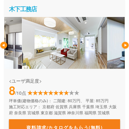
木下工務店
<ユーザ満足度>
8
/10点
坪単価(建物価格のみ)：
二階建: 80万円、 平屋: 85万円
施工対応エリア：
京都府
佐賀県
兵庫県
千葉県
埼玉県
大阪
府
奈良県
宮城県
東京都
滋賀県
神奈川県
福岡県
茨城県
資料請求/カタログをもらう(無料)