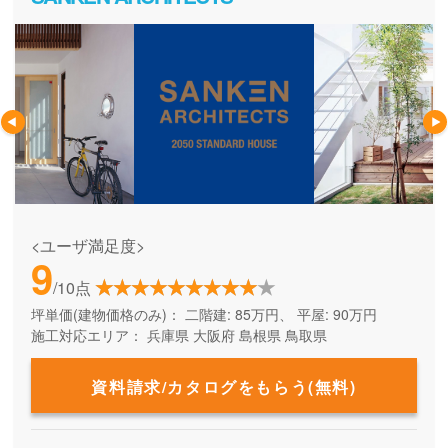
<ユーザ満足度>
9
/10点
坪単価(建物価格のみ)：
二階建: 85万円、 平屋: 90万円
施工対応エリア：
兵庫県
大阪府
島根県
鳥取県
資料請求/カタログをもらう(無料)