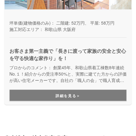
坪単価(建物価格のみ)：
二階建: 52万円、 平屋: 58万円
施工対応エリア：
和歌山県
大阪府
お客さま第一主義で「長きに渡って家族の安全と安心
を守る快適な家作り」を！
プロからのコメント：
創業45年、和歌山県着工棟数8年連続
No.１！紹介からの受注率50%と、実際に建てた方からの評価
が高い住宅メーカーです。自社の「職人の会」で職人育成に
も力を入れていて、職人さん・施工の質が高いのも特徴。頑
丈で安心して住み続けられる家が実現します。建てた後も、
詳細を見る＞
定期的に訪問してくれたりと、地域に密着したサポートが充
実しています。