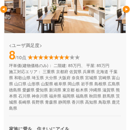
<ユーザ満足度>
8
/10点
坪単価(建物価格のみ)：
二階建: 85万円、 平屋: 85万円
施工対応エリア：
三重県
京都府
佐賀県
兵庫県
北海道
千葉
県
和歌山県
埼玉県
大分県
大阪府
奈良県
宮城県
宮崎県
富山
県
山口県
山形県
山梨県
岐阜県
岡山県
岩手県
島根県
広島県
徳島県
愛媛県
愛知県
新潟県
東京都
栃木県
沖縄県
滋賀県
熊
本県
石川県
神奈川県
福井県
福岡県
福島県
秋田県
群馬県
茨
城県
長崎県
長野県
青森県
静岡県
香川県
高知県
鳥取県
鹿児
島県
家族に愛を、住まいにアイを