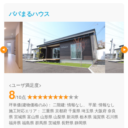
パパまるハウス
<ユーザ満足度>
8
/10点
坪単価(建物価格のみ)：
二階建: 情報なし、 平屋: 情報なし
施工対応エリア：
三重県
京都府
千葉県
埼玉県
大阪府
奈良
県
宮城県
富山県
山形県
山梨県
新潟県
栃木県
滋賀県
石川県
福井県
福島県
群馬県
茨城県
長野県
静岡県