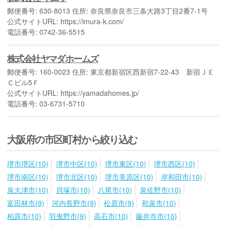
郵便番号: 630-8013 住所: 奈良県奈良市三条大路3丁目2番7-1号
公式サイトURL: https://imura-k.com/
電話番号: 0742-36-5515
株式会社ヤマダホームズ
郵便番号: 160-0023 住所: 東京都新宿区西新宿7-22-43 新宿ＪＥ
Ｃビル5Ｆ
公式サイトURL: https://yamadahomes.jp/
電話番号: 03-6731-5710
大阪府の市区町村から絞り込む
堺市堺区(10)
堺市中区(10)
堺市東区(10)
堺市西区(10)
堺市南区(10)
堺市北区(10)
堺市美原区(10)
岸和田市(10)
泉大津市(10)
貝塚市(10)
八尾市(10)
泉佐野市(10)
富田林市(9)
河内長野市(9)
松原市(9)
和泉市(10)
柏原市(10)
羽曳野市(9)
高石市(10)
藤井寺市(10)