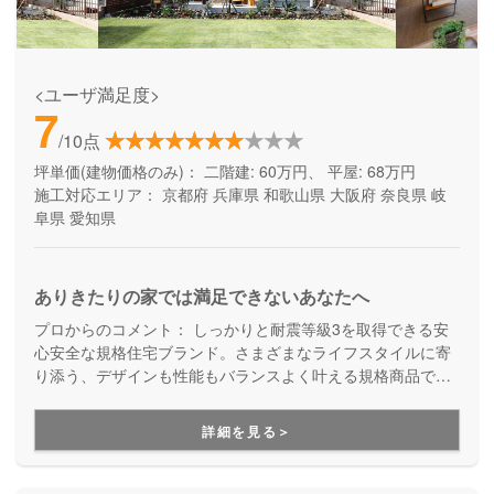
<ユーザ満足度>
7
/10点
坪単価(建物価格のみ)：
二階建: 60万円、 平屋: 68万円
施工対応エリア：
京都府
兵庫県
和歌山県
大阪府
奈良県
岐
阜県
愛知県
ありきたりの家では満足できないあなたへ
プロからのコメント：
しっかりと耐震等級3を取得できる安
心安全な規格住宅ブランド。さまざまなライフスタイルに寄
り添う、デザインも性能もバランスよく叶える規格商品で
す。コストを抑えて良い家を建てたい方にご満足いただいて
います。
詳細を見る＞