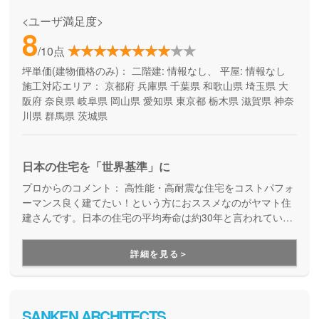
<ユーザ満足度>
8
/10点
坪単価(建物価格のみ)：
二階建: 情報なし、 平屋: 情報なし
施工対応エリア：
京都府
兵庫県
千葉県
和歌山県
埼玉県
大
阪府
奈良県
岐阜県
岡山県
愛知県
東京都
栃木県
滋賀県
神奈
川県
群馬県
茨城県
日本の住宅を「世界基準」に
プロからのコメント：
高性能・高耐震な住宅をコストパフォ
ーマンス良く建てたい！という方におススメなのがヤマト住
建さんです。日本の住宅の平均寿命は約30年と言われていま
すが、より長寿命な家づくりを目指している工務店さんで
す。
詳細を見る＞
SANKEN ARCHITECTS