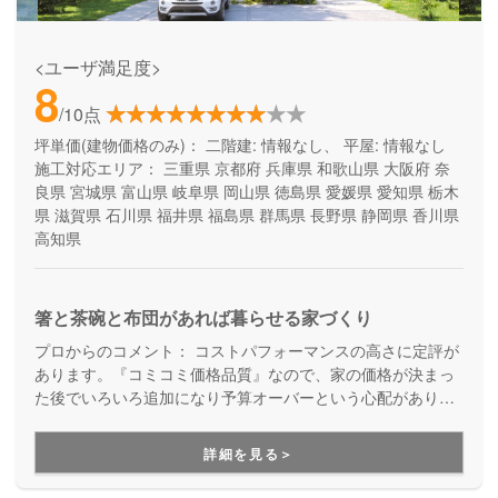
<ユーザ満足度>
8
/10点
坪単価(建物価格のみ)：
二階建: 情報なし、 平屋: 情報なし
施工対応エリア：
三重県
京都府
兵庫県
和歌山県
大阪府
奈
良県
宮城県
富山県
岐阜県
岡山県
徳島県
愛媛県
愛知県
栃木
県
滋賀県
石川県
福井県
福島県
群馬県
長野県
静岡県
香川県
高知県
箸と茶碗と布団があれば暮らせる家づくり
プロからのコメント：
コストパフォーマンスの高さに定評が
あります。『コミコミ価格品質』なので、家の価格が決まっ
た後でいろいろ追加になり予算オーバーという心配がありま
せん。ただのローコスト住宅ではない、高品質・高性能も叶
える家づくりです。
詳細を見る＞