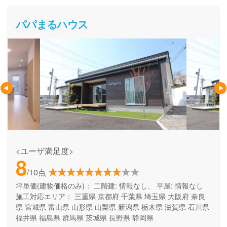
パパまるハウス
<ユーザ満足度>
8
/10点
坪単価(建物価格のみ)：
二階建: 情報なし、 平屋: 情報なし
施工対応エリア：
三重県
京都府
千葉県
埼玉県
大阪府
奈良
県
宮城県
富山県
山形県
山梨県
新潟県
栃木県
滋賀県
石川県
福井県
福島県
群馬県
茨城県
長野県
静岡県