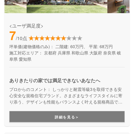
<ユーザ満足度>
7
/10点
坪単価(建物価格のみ)：
二階建: 60万円、 平屋: 68万円
施工対応エリア：
京都府
兵庫県
和歌山県
大阪府
奈良県
岐
阜県
愛知県
ありきたりの家では満足できないあなたへ
プロからのコメント：
しっかりと耐震等級3を取得できる安
心安全な規格住宅ブランド。さまざまなライフスタイルに寄
り添う、デザインも性能もバランスよく叶える規格商品で
す。コストを抑えて良い家を建てたい方にご満足いただいて
います。
詳細を見る＞