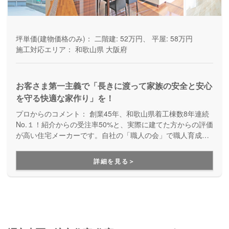
坪単価(建物価格のみ)：
二階建: 52万円、 平屋: 58万円
施工対応エリア：
和歌山県
大阪府
お客さま第一主義で「長きに渡って家族の安全と安心
を守る快適な家作り」を！
プロからのコメント：
創業45年、和歌山県着工棟数8年連続
No.１！紹介からの受注率50%と、実際に建てた方からの評価
が高い住宅メーカーです。自社の「職人の会」で職人育成に
も力を入れていて、職人さん・施工の質が高いのも特徴。頑
丈で安心して住み続けられる家が実現します。建てた後も、
詳細を見る＞
定期的に訪問してくれたりと、地域に密着したサポートが充
実しています。