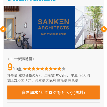
<ユーザ満足度>
9
/10点
坪単価(建物価格のみ)：
二階建: 85万円、 平屋: 90万円
施工対応エリア：
兵庫県
大阪府
島根県
鳥取県
資料請求/カタログをもらう(無料)