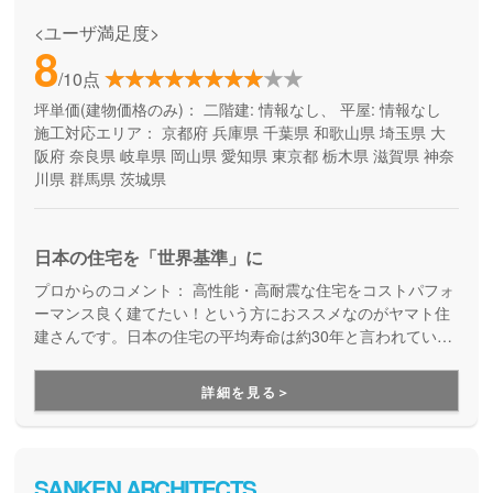
<ユーザ満足度>
8
/10点
坪単価(建物価格のみ)：
二階建: 情報なし、 平屋: 情報なし
施工対応エリア：
京都府
兵庫県
千葉県
和歌山県
埼玉県
大
阪府
奈良県
岐阜県
岡山県
愛知県
東京都
栃木県
滋賀県
神奈
川県
群馬県
茨城県
日本の住宅を「世界基準」に
プロからのコメント：
高性能・高耐震な住宅をコストパフォ
ーマンス良く建てたい！という方におススメなのがヤマト住
建さんです。日本の住宅の平均寿命は約30年と言われていま
すが、より長寿命な家づくりを目指している工務店さんで
す。
詳細を見る＞
SANKEN ARCHITECTS