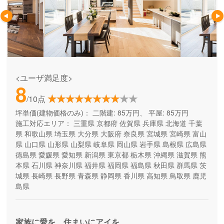
<ユーザ満足度>
8
/10点
坪単価(建物価格のみ)：
二階建: 85万円、 平屋: 85万円
施工対応エリア：
三重県
京都府
佐賀県
兵庫県
北海道
千葉
県
和歌山県
埼玉県
大分県
大阪府
奈良県
宮城県
宮崎県
富山
県
山口県
山形県
山梨県
岐阜県
岡山県
岩手県
島根県
広島県
徳島県
愛媛県
愛知県
新潟県
東京都
栃木県
沖縄県
滋賀県
熊
本県
石川県
神奈川県
福井県
福岡県
福島県
秋田県
群馬県
茨
城県
長崎県
長野県
青森県
静岡県
香川県
高知県
鳥取県
鹿児
島県
家族に愛を、住まいにアイを