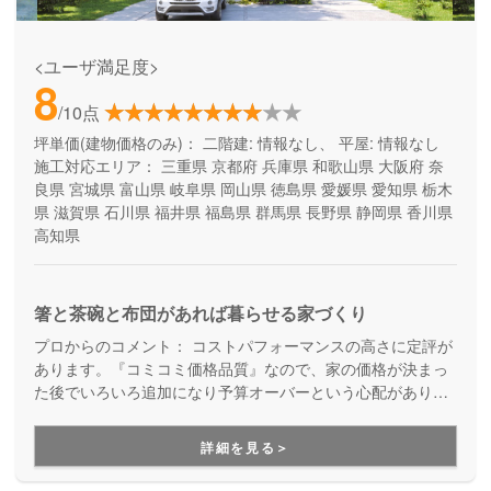
<ユーザ満足度>
8
/10点
坪単価(建物価格のみ)：
二階建: 情報なし、 平屋: 情報なし
施工対応エリア：
三重県
京都府
兵庫県
和歌山県
大阪府
奈
良県
宮城県
富山県
岐阜県
岡山県
徳島県
愛媛県
愛知県
栃木
県
滋賀県
石川県
福井県
福島県
群馬県
長野県
静岡県
香川県
高知県
箸と茶碗と布団があれば暮らせる家づくり
プロからのコメント：
コストパフォーマンスの高さに定評が
あります。『コミコミ価格品質』なので、家の価格が決まっ
た後でいろいろ追加になり予算オーバーという心配がありま
せん。ただのローコスト住宅ではない、高品質・高性能も叶
える家づくりです。
詳細を見る＞