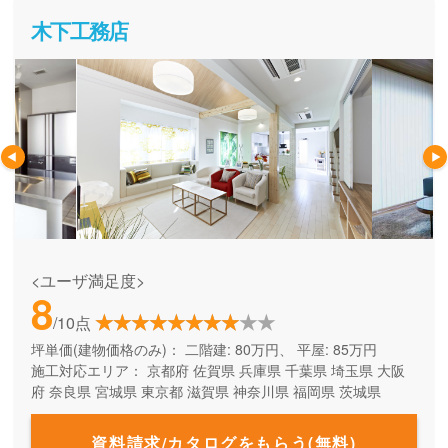
木下工務店
<ユーザ満足度>
8
/10点
坪単価(建物価格のみ)：
二階建: 80万円、 平屋: 85万円
施工対応エリア：
京都府
佐賀県
兵庫県
千葉県
埼玉県
大阪
府
奈良県
宮城県
東京都
滋賀県
神奈川県
福岡県
茨城県
資料請求/カタログをもらう(無料)