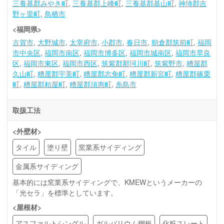
三養基郡みやき町
三養基郡上峰町
三養基郡基山町
神埼郡吉
野ヶ里町
鳥栖市
<福岡県>
古賀市
大野城市
太宰府市
小郡市
春日市
朝倉郡筑前町
福岡
市中央区
福岡市南区
福岡市博多区
福岡市城南区
福岡市早良
区
福岡市東区
福岡市西区
筑紫郡那珂川町
筑紫野市
糟屋郡
久山町
糟屋郡宇美町
糟屋郡志免町
糟屋郡新宮町
糟屋郡篠栗
町
糟屋郡粕屋町
糟屋郡須惠町
糸島市
取扱工法
<外壁材>
タイル
塗り壁
窯業系サイディング
金属系サイディング
基本的には窯業系サイディングで、KMEWというメーカーの
「光セラ」を標準としています。
<屋根材>
アスファルトシングル
ガルバリウム鋼板
化粧スレート