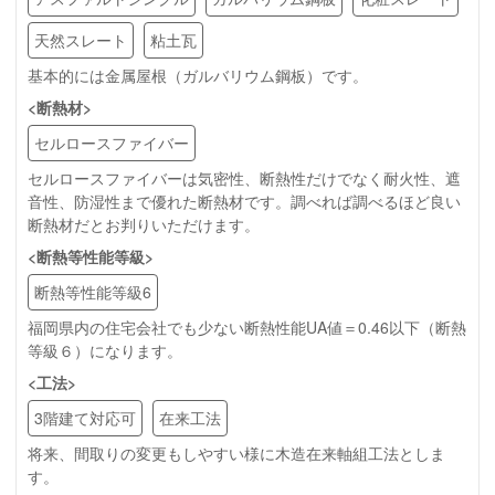
天然スレート
粘土瓦
基本的には金属屋根（ガルバリウム鋼板）です。
<断熱材>
セルロースファイバー
セルロースファイバーは気密性、断熱性だけでなく耐火性、遮
音性、防湿性まで優れた断熱材です。調べれば調べるほど良い
断熱材だとお判りいただけます。
<断熱等性能等級>
断熱等性能等級6
福岡県内の住宅会社でも少ない断熱性能UA値＝0.46以下（断熱
等級６）になります。
<工法>
3階建て対応可
在来工法
将来、間取りの変更もしやすい様に木造在来軸組工法としま
す。