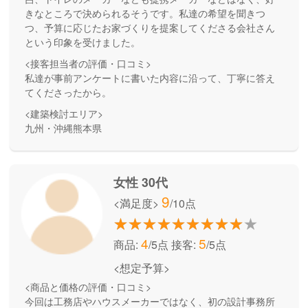
きなところで決められるそうです。私達の希望を聞きつ
つ、予算に応じたお家づくりを提案してくださる会社さん
という印象を受けました。
<接客担当者の評価・口コミ>
私達が事前アンケートに書いた内容に沿って、丁寧に答え
てくださったから。
<建築検討エリア>
九州・沖縄熊本県
女性 30代
9
<満足度>
/10点
4
5
商品:
/5点
接客:
/5点
<想定予算>
<商品と価格の評価・口コミ>
今回は工務店やハウスメーカーではなく、初の設計事務所