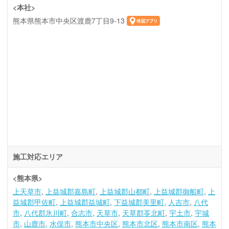
<本社>
熊本県熊本市中央区渡鹿7丁目9-13
施工対応エリア
<熊本県>
上天草市
上益城郡嘉島町
上益城郡山都町
上益城郡御船町
上
益城郡甲佐町
上益城郡益城町
下益城郡美里町
人吉市
八代
市
八代郡氷川町
合志市
天草市
天草郡苓北町
宇土市
宇城
市
山鹿市
水俣市
熊本市中央区
熊本市北区
熊本市南区
熊本