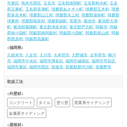
市東区
熊本市西区
玉名市
玉名郡南関町
玉名郡和水町
玉名
郡玉東町
玉名郡長洲町
球磨郡あさぎり町
球磨郡五木村
球磨
郡多良木町
球磨郡山江村
球磨郡水上村
球磨郡湯前町
球磨郡
球磨村
球磨郡相良村
球磨郡錦町
荒尾市
菊池市
菊池郡大津
町
菊池郡菊陽町
葦北郡津奈木町
葦北郡芦北町
阿蘇市
阿蘇
郡南小国町
阿蘇郡南阿蘇村
阿蘇郡小国町
阿蘇郡産山村
阿蘇
郡西原村
阿蘇郡高森町
<福岡県>
久留米市
八女市
大川市
大牟田市
大野城市
太宰府市
柳川
市
福岡市中央区
福岡市博多区
福岡市城南区
福岡市早良区
福岡市東区
福岡市西区
筑後市
筑紫郡那珂川町
筑紫野市
取扱工法
<外壁材>
コンクリート
タイル
塗り壁
窯業系サイディング
金属系サイディング
<屋根材>